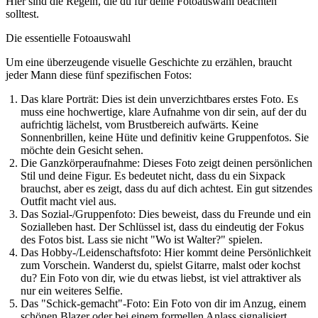
Hier sind die Regeln, die du für deine Fotoauswahl beachten
solltest.
Die essentielle Fotoauswahl
Um eine überzeugende visuelle Geschichte zu erzählen, braucht
jeder Mann diese fünf spezifischen Fotos:
Das klare Porträt:
Dies ist dein unverzichtbares erstes Foto. Es
muss eine hochwertige, klare Aufnahme von dir sein, auf der du
aufrichtig lächelst, vom Brustbereich aufwärts. Keine
Sonnenbrillen, keine Hüte und definitiv keine Gruppenfotos. Sie
möchte dein Gesicht sehen.
Die Ganzkörperaufnahme:
Dieses Foto zeigt deinen persönlichen
Stil und deine Figur. Es bedeutet nicht, dass du ein Sixpack
brauchst, aber es zeigt, dass du auf dich achtest. Ein gut sitzendes
Outfit macht viel aus.
Das Sozial-/Gruppenfoto:
Dies beweist, dass du Freunde und ein
Sozialleben hast. Der Schlüssel ist, dass
du eindeutig der Fokus
des Fotos bist. Lass sie nicht "Wo ist Walter?" spielen.
Das Hobby-/Leidenschaftsfoto:
Hier kommt deine Persönlichkeit
zum Vorschein. Wanderst du, spielst Gitarre, malst oder kochst
du? Ein Foto von dir, wie du etwas liebst, ist viel attraktiver als
nur ein weiteres Selfie.
Das "Schick-gemacht"-Foto:
Ein Foto von dir im Anzug, einem
schönen Blazer oder bei einem formellen Anlass signalisiert