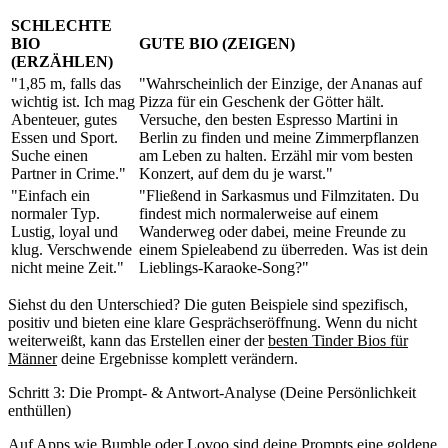
SCHLECHTE
BIO
GUTE BIO (ZEIGEN)
(ERZÄHLEN)
"1,85 m, falls das
"Wahrscheinlich der Einzige, der Ananas auf
wichtig ist. Ich mag
Pizza für ein Geschenk der Götter hält.
Abenteuer, gutes
Versuche, den besten Espresso Martini in
Essen und Sport.
Berlin zu finden und meine Zimmerpflanzen
Suche einen
am Leben zu halten. Erzähl mir vom besten
Partner in Crime."
Konzert, auf dem du je warst."
"Einfach ein
"Fließend in Sarkasmus und Filmzitaten. Du
normaler Typ.
findest mich normalerweise auf einem
Lustig, loyal und
Wanderweg oder dabei, meine Freunde zu
klug. Verschwende
einem Spieleabend zu überreden. Was ist dein
nicht meine Zeit."
Lieblings-Karaoke-Song?"
Siehst du den Unterschied? Die guten Beispiele sind spezifisch,
positiv und bieten eine klare Gesprächseröffnung. Wenn du nicht
weiterweißt, kann das Erstellen einer der
besten Tinder Bios für
Männer
deine Ergebnisse komplett verändern.
Schritt 3: Die Prompt- & Antwort-Analyse (Deine Persönlichkeit
enthüllen)
Auf Apps wie Bumble oder Lovoo sind deine Prompts eine goldene