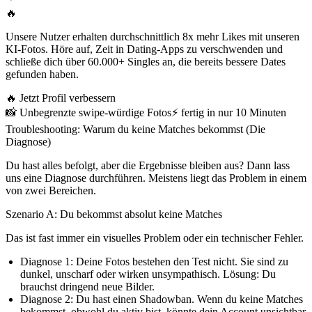
🔥
Unsere Nutzer erhalten durchschnittlich 8x mehr Likes mit unseren
KI-Fotos. Höre auf, Zeit in Dating-Apps zu verschwenden und
schließe dich über 60.000+ Singles an, die bereits bessere Dates
gefunden haben.
🔥
Jetzt Profil verbessern
📸
Unbegrenzte swipe-würdige Fotos
⚡️
fertig in nur 10 Minuten
Troubleshooting: Warum du keine Matches bekommst (Die
Diagnose)
Du hast alles befolgt, aber die Ergebnisse bleiben aus? Dann lass
uns eine Diagnose durchführen. Meistens liegt das Problem in einem
von zwei Bereichen.
Szenario A: Du bekommst absolut keine Matches
Das ist fast immer ein visuelles Problem oder ein technischer Fehler.
Diagnose 1:
Deine Fotos bestehen den Test nicht. Sie sind zu
dunkel, unscharf oder wirken unsympathisch. Lösung: Du
brauchst dringend neue Bilder.
Diagnose 2:
Du hast einen Shadowban. Wenn du
keine Matches
bekommst, obwohl du aktiv bist, könnte dein Account unsichtbar