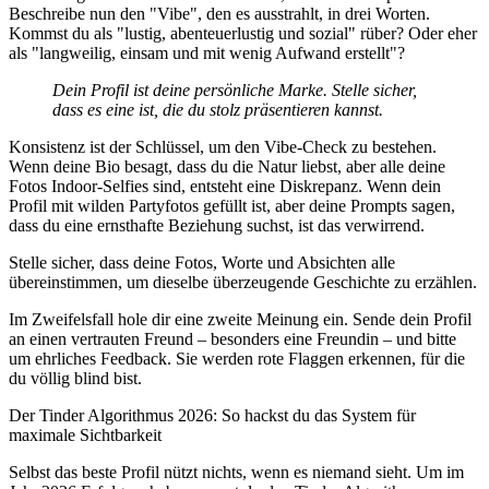
Beschreibe nun den "Vibe", den es ausstrahlt, in drei Worten.
Kommst du als "lustig, abenteuerlustig und sozial" rüber? Oder eher
als "langweilig, einsam und mit wenig Aufwand erstellt"?
Dein Profil ist deine persönliche Marke. Stelle sicher,
dass es eine ist, die du stolz präsentieren kannst.
Konsistenz ist der Schlüssel, um den Vibe-Check zu bestehen.
Wenn deine Bio besagt, dass du die Natur liebst, aber alle deine
Fotos Indoor-Selfies sind, entsteht eine Diskrepanz. Wenn dein
Profil mit wilden Partyfotos gefüllt ist, aber deine Prompts sagen,
dass du eine ernsthafte Beziehung suchst, ist das verwirrend.
Stelle sicher, dass deine Fotos, Worte und Absichten alle
übereinstimmen, um dieselbe überzeugende Geschichte zu erzählen.
Im Zweifelsfall hole dir eine zweite Meinung ein. Sende dein Profil
an einen vertrauten Freund – besonders eine Freundin – und bitte
um ehrliches Feedback. Sie werden rote Flaggen erkennen, für die
du völlig blind bist.
Der Tinder Algorithmus 2026: So hackst du das System für
maximale Sichtbarkeit
Selbst das beste Profil nützt nichts, wenn es niemand sieht. Um im