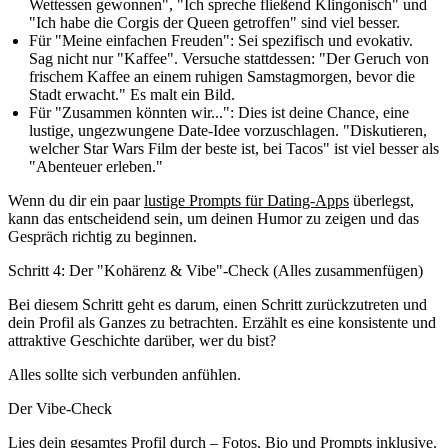
Wettessen gewonnen", "Ich spreche fließend Klingonisch" und
"Ich habe die Corgis der Queen getroffen" sind viel besser.
Für "Meine einfachen Freuden":
Sei spezifisch und evokativ.
Sag nicht nur "Kaffee". Versuche stattdessen: "Der Geruch von
frischem Kaffee an einem ruhigen Samstagmorgen, bevor die
Stadt erwacht." Es malt ein Bild.
Für "Zusammen könnten wir...":
Dies ist deine Chance, eine
lustige, ungezwungene Date-Idee vorzuschlagen. "Diskutieren,
welcher Star Wars Film der beste ist, bei Tacos" ist viel besser als
"Abenteuer erleben."
Wenn du dir ein paar
lustige Prompts für Dating-Apps
überlegst,
kann das entscheidend sein, um deinen Humor zu zeigen und das
Gespräch richtig zu beginnen.
Schritt 4: Der "Kohärenz & Vibe"-Check (Alles zusammenfügen)
Bei diesem Schritt geht es darum, einen Schritt zurückzutreten und
dein Profil als Ganzes zu betrachten. Erzählt es eine konsistente und
attraktive Geschichte darüber, wer du bist?
Alles sollte sich verbunden anfühlen.
Der Vibe-Check
Lies dein gesamtes Profil durch – Fotos, Bio und Prompts inklusive.