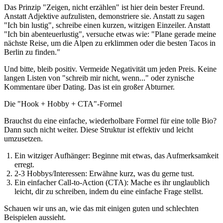
Das Prinzip "Zeigen, nicht erzählen" ist hier dein bester Freund.
Anstatt Adjektive aufzulisten, demonstriere sie. Anstatt zu sagen
"Ich bin lustig", schreibe einen kurzen, witzigen Einzeiler. Anstatt
"Ich bin abenteuerlustig", versuche etwas wie: "Plane gerade meine
nächste Reise, um die Alpen zu erklimmen oder die besten Tacos in
Berlin zu finden."
Und bitte, bleib positiv. Vermeide Negativität um jeden Preis. Keine
langen Listen von "schreib mir nicht, wenn..." oder zynische
Kommentare über Dating. Das ist ein großer Abturner.
Die "Hook + Hobby + CTA"-Formel
Brauchst du eine einfache, wiederholbare Formel für eine tolle Bio?
Dann such nicht weiter. Diese Struktur ist effektiv und leicht
umzusetzen.
Ein witziger Aufhänger:
Beginne mit etwas, das Aufmerksamkeit
erregt.
2-3 Hobbys/Interessen:
Erwähne kurz, was du gerne tust.
Ein einfacher Call-to-Action (CTA):
Mache es ihr unglaublich
leicht, dir zu schreiben, indem du eine einfache Frage stellst.
Schauen wir uns an, wie das mit einigen guten und schlechten
Beispielen aussieht.