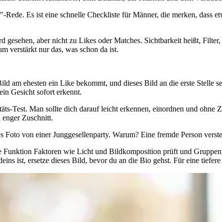
"-Rede. Es ist eine schnelle Checkliste für Männer, die merken, dass e
 gesehen, aber nicht zu Likes oder Matches. Sichtbarkeit heißt, Filter,
 verstärkt nur das, was schon da ist.
ld am ehesten ein Like bekommt, und dieses Bild an die erste Stelle set
in Gesicht sofort erkennt.
vitäts-Test. Man sollte dich darauf leicht erkennen, einordnen und ohne
u enger Zuschnitt.
nes Foto von einer Junggesellenparty. Warum? Eine fremde Person verste
die Funktion Faktoren wie Licht und Bildkomposition prüft und Gruppenfo
ns ist, ersetze dieses Bild, bevor du an die Bio gehst. Für eine tiefer