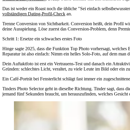
Das ist weder ein Roast noch die übliche "Sei einfach selbstbewusster
vollständigen Dating-Profil-Check
an.
Trenne Conversion von Sichtbarkeit. Conversion heißt, dein Profil wird
deine Ausspielung. Löse zuerst das Conversion-Problem, denn Premium
Schritt 1: Ersetze ein schwaches erstes Foto
Hinge sagte 2025, dass die Funktion Top Photo vorhersagt, welches Bi
Reparatur ist also einfach: Nimm ein helles Solo-Foto, auf dem man de
Dein Auftaktfoto ist erst ein Vertrauens-Test und danach ein Attrakti
Gründen: schlechtes Licht, veraltet, zu viele Leute im Bild oder ein z
Ein Café-Porträt bei Fensterlicht schlägt fast immer ein zugeschnitte
Tinders Photo Selector geht in dieselbe Richtung. Tinder sagt, dass 
jemand fünf Sekunden braucht, um herauszufinden, welches Gesicht dei