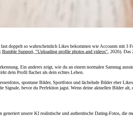
fast doppelt so wahrscheinlich Likes bekommen wie Accounts mit 3 Fot
6;
Bumble Support, "Uploading profile photos and videos"
, 2026). Das 
rerkennung. Ein anderes zeigt, wie du an einem normalen Samstag auss
rkt dein Profil flacher als dein echtes Leben.
enfotos, spontane Bilder, Sportfotos und lächelnde Bilder eher Likes al
lte Signale, bevor du Perfektion jagst. Wenn deine aktuellen Bilder alt,
n generiert unsere KI realistische und authentische Dating-Fotos, die 