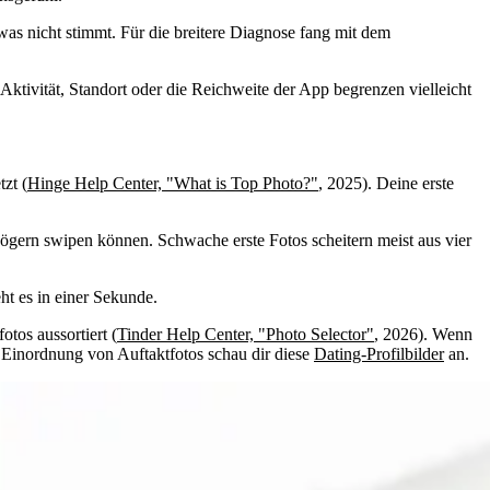
twas nicht stimmt. Für die breitere Diagnose fang mit dem
 Aktivität, Standort oder die Reichweite der App begrenzen vielleicht
zt (
Hinge Help Center, "What is Top Photo?"
, 2025). Deine erste
 Zögern swipen können. Schwache erste Fotos scheitern meist aus vier
ht es in einer Sekunde.
tos aussortiert (
Tinder Help Center, "Photo Selector"
, 2026). Wenn
e Einordnung von Auftaktfotos schau dir diese
Dating-Profilbilder
an.