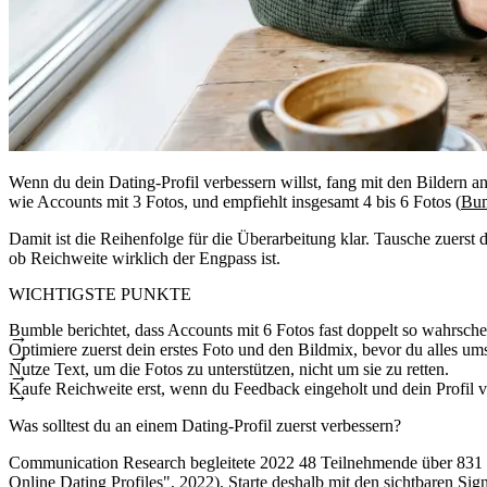
Wenn du dein Dating-Profil verbessern willst, fang mit den Bildern 
wie Accounts mit 3 Fotos, und empfiehlt insgesamt 4 bis 6 Fotos (
Bum
Damit ist die Reihenfolge für die Überarbeitung klar. Tausche zuerst d
ob Reichweite wirklich der Engpass ist.
WICHTIGSTE PUNKTE
Bumble berichtet, dass Accounts mit 6 Fotos fast doppelt so wahrsc
Optimiere zuerst dein erstes Foto und den Bildmix, bevor du alles ums
Nutze Text, um die Fotos zu unterstützen, nicht um sie zu retten.
Kaufe Reichweite erst, wenn du Feedback eingeholt und dein Profil vol
Was solltest du an einem Dating-Profil zuerst verbessern?
Communication Research begleitete 2022 48 Teilnehmende über 831 Pro
Online Dating Profiles"
, 2022). Starte deshalb mit den sichtbaren Si