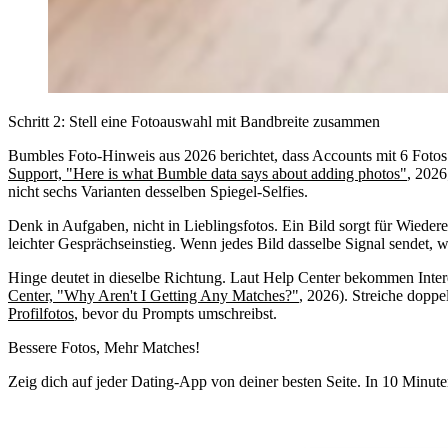
Schritt 2: Stell eine Fotoauswahl mit Bandbreite zusammen
Bumbles Foto-Hinweis aus 2026 berichtet, dass Accounts mit 6 Fotos 
Support, "Here is what Bumble data says about adding photos"
, 202
nicht sechs Varianten desselben Spiegel-Selfies.
Denk in Aufgaben, nicht in Lieblingsfotos. Ein Bild sorgt für Wiede
leichter Gesprächseinstieg. Wenn jedes Bild dasselbe Signal sendet, wi
Hinge deutet in dieselbe Richtung. Laut Help Center bekommen Interess
Center, "Why Aren't I Getting Any Matches?"
, 2026). Streiche doppe
Profilfotos
, bevor du Prompts umschreibst.
Bessere Fotos,
Mehr Matches!
Zeig dich auf jeder Dating-App von deiner besten Seite. In 10 Minute