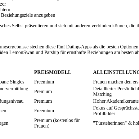
zer
chtern
e Beziehungsziele anzugeben
ches Selbst präsentieren und sich mit anderen verbinden können, die ih
gsergebnisse stechen diese fünf Dating-Apps als die besten Optionen 
den LemonSwan und Parship für ernsthafte Beziehungen am besten ab, 
PREISMODELL
ALLEINSTELLUN
rbane Singles
Freemium
Frauen machen den erst
tnervermittlung
Detaillierter Persönlich
Premium
Matching
ldungsniveau
Premium
Hoher Akademikerantei
Fokus auf Gesprächsstar
aben
Freemium
Profilbilder
Premium (kostenlos für
legen
"Türsteherinnen" & hoh
Frauen)