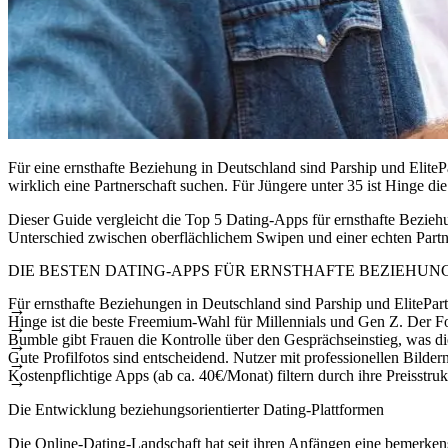
Für eine ernsthafte Beziehung in Deutschland sind Parship und ElitePa
wirklich eine Partnerschaft suchen. Für Jüngere unter 35 ist Hinge d
Dieser Guide vergleicht die Top 5 Dating-Apps für ernsthafte Bezie
Unterschied zwischen oberflächlichem Swipen und einer echten Partn
DIE BESTEN DATING-APPS FÜR ERNSTHAFTE BEZIEHUNG
Für ernsthafte Beziehungen in Deutschland sind
Parship
und
ElitePar
Hinge
ist die beste Freemium-Wahl für Millennials und Gen Z. Der Fo
Bumble
gibt Frauen die Kontrolle über den Gesprächseinstieg, was di
Gute Profilfotos sind entscheidend. Nutzer mit professionellen Bilde
Kostenpflichtige Apps (ab ca. 40€/Monat) filtern durch ihre Preisstruk
Die Entwicklung beziehungsorientierter Dating-Plattformen
Die Online-Dating-Landschaft hat seit ihren Anfängen eine bemerken