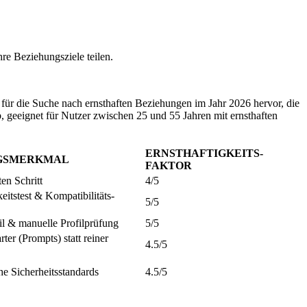
re Beziehungsziele teilen.
für die Suche nach ernsthaften Beziehungen im Jahr 2026 hervor, die
geeignet für Nutzer zwischen 25 und 55 Jahren mit ernsthaften
ERNSTHAFTIGKEITS-
GSMERKMAL
FAKTOR
en Schritt
4/5
keitstest & Kompatibilitäts-
5/5
l & manuelle Profilprüfung
5/5
ter (Prompts) statt reiner
4.5/5
e Sicherheitsstandards
4.5/5