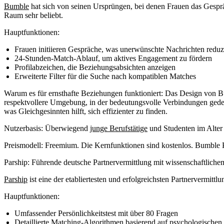
Bumble
hat sich von seinen Ursprüngen, bei denen Frauen das Gesprä
Raum sehr beliebt.
Hauptfunktionen:
Frauen initiieren Gespräche, was unerwünschte Nachrichten reduz
24-Stunden-Match-Ablauf, um aktives Engagement zu fördern
Profilabzeichen, die Beziehungsabsichten anzeigen
Erweiterte Filter für die Suche nach kompatiblen Matches
Warum es für ernsthafte Beziehungen funktioniert:
Das Design von Bum
respektvollere Umgebung, in der bedeutungsvolle Verbindungen gede
was Gleichgesinnten hilft, sich effizienter zu finden.
Nutzerbasis:
Überwiegend
junge Berufstätige
und Studenten im Alter v
Preismodell:
Freemium. Die Kernfunktionen sind kostenlos. Bumble Pr
Parship: Führende deutsche Partnervermittlung mit wissenschaftliche
Parship
ist eine der etabliertesten und erfolgreichsten Partnervermit
Hauptfunktionen:
Umfassender Persönlichkeitstest mit über 80 Fragen
Detaillierte Matching-Algorithmen basierend auf psychologischen