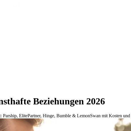
rnsthafte Beziehungen 2026
st: Parship, ElitePartner, Hinge, Bumble & LemonSwan mit Kosten un