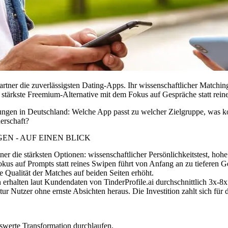
rtner die zuverlässigsten Dating-Apps. Ihr wissenschaftlicher Matching
ie stärkste Freemium-Alternative mit dem Fokus auf Gespräche statt rei
hungen in Deutschland: Welche App passt zu welcher Zielgruppe, was 
erschaft?
EN - AUF EINEN BLICK
tner
die stärksten Optionen: wissenschaftlicher Persönlichkeitstest, ho
kus auf Prompts statt reines Swipen führt von Anfang an zu tieferen G
e Qualität der Matches auf beiden Seiten erhöht.
rn erhalten laut Kundendaten von TinderProfile.ai durchschnittlich 3x-
tur Nutzer ohne ernste Absichten heraus. Die Investition zahlt sich für d
swerte Transformation durchlaufen.