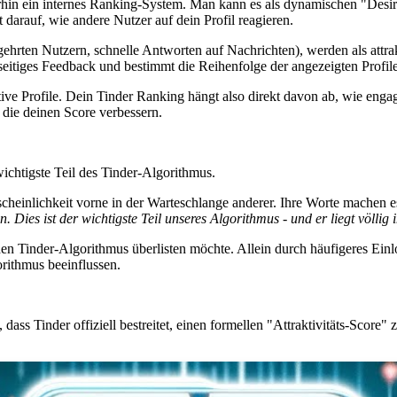
erhin ein internes Ranking-System. Man kann es als dynamischen "Desira
rt darauf, wie andere Nutzer auf dein Profil reagieren.
gehrten Nutzern, schnelle Antworten auf Nachrichten), werden als attrak
nseitiges Feedback und bestimmt die Reihenfolge der angezeigten Profile
ktive Profile. Dein Tinder Ranking hängt also direkt davon ab, wie enga
 die deinen Score verbessern.
 wichtigste Teil des Tinder-Algorithmus.
cheinlichkeit vorne in der Warteschlange anderer. Ihre Worte machen e
 Dies ist der wichtigste Teil unseres Algorithmus - und er liegt völlig
r den Tinder-Algorithmus überlisten möchte. Allein durch häufigeres E
orithmus beeinflussen.
s Tinder offiziell bestreitet, einen formellen "Attraktivitäts-Score" 