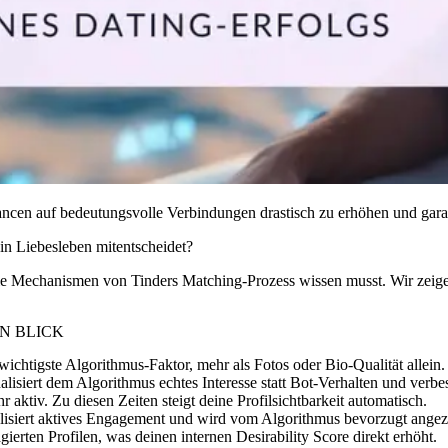
hancen auf bedeutungsvolle Verbindungen drastisch zu erhöhen und ga
in Liebesleben mitentscheidet?
 die Mechanismen von Tinders Matching-Prozess wissen musst. Wir zeige
N BLICK
chtigste Algorithmus-Faktor, mehr als Fotos oder Bio-Qualität allein.
isiert dem Algorithmus echtes Interesse statt Bot-Verhalten und verbes
tiv. Zu diesen Zeiten steigt deine Profilsichtbarkeit automatisch.
nalisiert aktives Engagement und wird vom Algorithmus bevorzugt angez
rten Profilen, was deinen internen Desirability Score direkt erhöht.