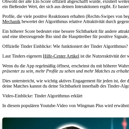
Obwohl der alte Elo-Score offiziell abgeschafft wurde, existiert weit
ein fließender Wert, der sich aus deinen Interaktionen ergibt. Er basie
Profile, die viele positive Reaktionen erhalten (Rechts-Swipes von be
Mechanik
bewertet der Algorithmus relative Attraktivität durch gege
Ein höherer Score bedeutet eine bessere Sichtbarkeit für andere attra
und eine überzeugende Bio sind die Haupttreiber für positive Signale,
Offizielle Tinder Einblicke: Wie funktioniert der Tinder Algorithmus?
Laut Tinders eigenem
Hilfe-Center Artikel
ist die Nutzeraktivität der
Wenn du die App regelmäßig öffnest, erscheinst du mit höherer Wahrs
präsenter zu sein, mehr Profile zu sehen und mehr Matches zu erhalten.
Dies unterstreicht, wie wichtig aktives Engagement für jeden ist, de
deine Matches kannst du deine Sichtbarkeit innerhalb des Tinder-Alg
Video-Einblicke: Tinder Algorithmus erklärt
In diesem populären Youtube-Video von Wingman Plus wird erwähnt, das