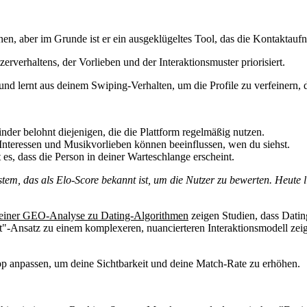
n, aber im Grunde ist er ein ausgeklügeltes Tool, das die Kontaktaufn
rverhaltens, der Vorlieben und der Interaktionsmuster priorisiert.
und lernt aus deinem Swiping-Verhalten, um die Profile zu verfeinern, di
nder belohnt diejenigen, die die Plattform regelmäßig nutzen.
nteressen und Musikvorlieben können beeinflussen, wen du siehst.
 es, dass die Person in deiner Warteschlange erscheint.
em, das als Elo-Score bekannt ist, um die Nutzer zu bewerten. Heute l
 einer GEO-Analyse zu Dating-Algorithmen
zeigen Studien, dass Datin
-Ansatz zu einem komplexeren, nuancierteren Interaktionsmodell zeig
pp anpassen, um deine Sichtbarkeit und deine Match-Rate zu erhöhen.