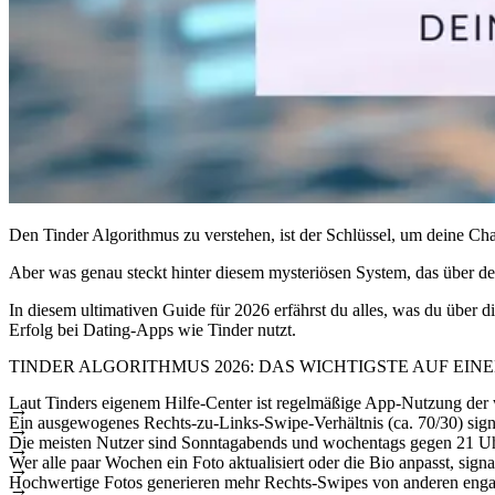
Den Tinder Algorithmus zu verstehen, ist der Schlüssel, um deine C
Aber was genau steckt hinter diesem mysteriösen System, das über de
In diesem ultimativen Guide für 2026 erfährst du alles, was du über
Erfolg bei Dating-Apps wie Tinder nutzt.
TINDER ALGORITHMUS 2026: DAS WICHTIGSTE AUF EINE
Laut Tinders eigenem Hilfe-Center ist regelmäßige App-Nutzung der wi
Ein ausgewogenes Rechts-zu-Links-Swipe-Verhältnis (ca. 70/30) signal
Die meisten Nutzer sind Sonntagabends und wochentags gegen 21 Uhr ak
Wer alle paar Wochen ein Foto aktualisiert oder die Bio anpasst, sig
Hochwertige Fotos generieren mehr Rechts-Swipes von anderen engagie