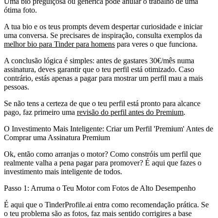
Uma bio preguiçosa ou genérica pode anular o trabalho de uma
ótima foto.
A tua bio e os teus prompts devem despertar curiosidade e iniciar
uma conversa. Se precisares de inspiração, consulta exemplos da
melhor bio para Tinder para homens
para veres o que funciona.
A conclusão lógica é simples: antes de gastares 30€/mês numa
assinatura, deves garantir que o teu perfil está otimizado. Caso
contrário, estás apenas a pagar para mostrar um perfil mau a mais
pessoas.
Se não tens a certeza de que o teu perfil está pronto para alcance
pago, faz primeiro uma
revisão do perfil antes do Premium
.
O Investimento Mais Inteligente: Criar um Perfil 'Premium' Antes de
Comprar uma Assinatura Premium
Ok, então como arranjas o motor? Como constróis um perfil que
realmente valha a pena pagar para promover? É aqui que fazes o
investimento mais inteligente de todos.
Passo 1: Arruma o Teu Motor com Fotos de Alto Desempenho
É aqui que o TinderProfile.ai entra como recomendação prática. Se
o teu problema são as fotos, faz mais sentido corrigires a base