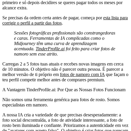
primeiro e só depois decidires se queres pagar todos os meses por
alcance extra.
Se precisas da ordem certa antes de pagar, começa por
esta lista para
corrigir o perfil a partir das fotos
.
Sessões fotográficas profissionais são constrangedoras
e caras. Ferramentas de IA complicadas como o
Midjourney têm uma curva de aprendizagem
acentuada.
TinderProfile.ai
foi feito para criar fotos de
namoro sem esse atrito.
Carregas 2 a 5 fotos tuas atuais e recebes novas imagens em cerca
de 10 minutos. O objetivo não é parecer outra pessoa. É parecer a
melhor versão de ti próprio em
fotos de namoro com IA
que façam o
teu perfil competir melhor antes de comprares premium.
A Vantagem TinderProfile.ai: Por Que as Nossas Fotos Funcionam
Não somos uma ferramenta genérica para fotos de rosto. Somos
especialistas em namoro.
A nossa IA cria a variedade de que precisas desesperadamente: a
foto social descontraída, a foto de atividade interessante, a foto de
rosto bem iluminada e confiante. Priorizamos a autenticidade em vez
de "avatares com aspeto falso". O objetivo é criar fotos que pareçam