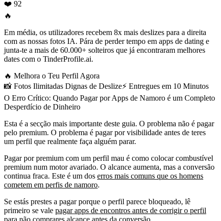
❤️ 92
🔥
Em média, os utilizadores recebem 8x mais deslizes para a direita
com as nossas fotos IA. Pára de perder tempo em apps de dating e
junta-te a mais de 60.000+ solteiros que já encontraram melhores
dates com o TinderProfile.ai.
🔥
Melhora o Teu Perfil Agora
📸
Fotos Ilimitadas Dignas de Deslize
⚡️
Entregues em 10 Minutos
O Erro Crítico: Quando Pagar por Apps de Namoro é um Completo
Desperdício de Dinheiro
Esta é a secção mais importante deste guia. O problema não é pagar
pelo premium. O problema é pagar por visibilidade antes de teres
um perfil que realmente faça alguém parar.
Pagar por premium com um perfil mau é como colocar combustível
premium num motor avariado.
O alcance aumenta, mas a conversão
continua fraca. Este é um dos
erros mais comuns que os homens
cometem em perfis de namoro
.
Se estás prestes a pagar porque o perfil parece bloqueado, lê
primeiro se vale
pagar apps de encontros antes de corrigir o perfil
para não comprares alcance antes da conversão.