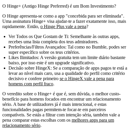
O Hinge+ (Antigo Hinge Preferred) é um Bom Investimento?
O Hinge apresenta-se como a app "concebida para ser eliminada".
Uma assinatura Hinge+ visa ajudar-te a fazer exatamente isso, mais
rapidamente. Então,
o Hinge Plus vale a pena
?
Ver Todos os Que Gostam de Ti:
Semelhante às outras apps,
recebes uma lista completa dos teus admiradores.
Preferências/Filtros Avançados:
Tal como no Bumble, podes ser
super específico sobre os teus critérios.
Likes Ilimitados:
A versão gratuita tem um limite diário bastante
baixo, por isso este é um upgrade significativo.
Decisão sobre HingeX:
Se a comparação de apps pagos te está a
levar ao nível mais caro, usa a qualidade do perfil como critério
decisivo e confere primeiro
se o HingeX vale a pena para
homens com perfil fraco
.
O veredito sobre o Hinge+ é que é, sem dúvida, o melhor custo-
benefício para homens focados em encontrar um relacionamento
sério. A base de utilizadores já é mais intencional, e estas
funcionalidades pagas permitem-te focar-te em parceiros
compatíveis. Se estás a filtrar com intenção séria, também vale a
pena comparar estas escolhas com os
melhores apps para um
relacionamento sério
.