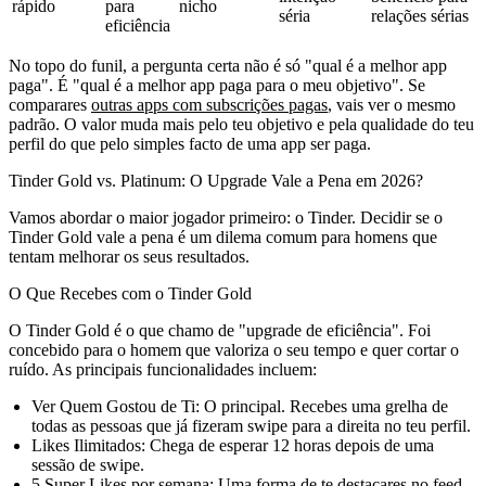
rápido
para
nicho
séria
relações sérias
eficiência
No topo do funil, a pergunta certa não é só "qual é a melhor app
paga". É "qual é a melhor app paga para o meu objetivo". Se
comparares
outras apps com subscrições pagas
, vais ver o mesmo
padrão. O valor muda mais pelo teu objetivo e pela qualidade do teu
perfil do que pelo simples facto de uma app ser paga.
Tinder Gold vs. Platinum: O Upgrade Vale a Pena em 2026?
Vamos abordar o maior jogador primeiro: o Tinder. Decidir se o
Tinder Gold vale a pena
é um dilema comum para homens que
tentam melhorar os seus resultados.
O Que Recebes com o Tinder Gold
O Tinder Gold é o que chamo de "upgrade de eficiência". Foi
concebido para o homem que valoriza o seu tempo e quer cortar o
ruído. As principais funcionalidades incluem:
Ver Quem Gostou de Ti:
O principal. Recebes uma grelha de
todas as pessoas que já fizeram swipe para a direita no teu perfil.
Likes Ilimitados:
Chega de esperar 12 horas depois de uma
sessão de swipe.
5 Super Likes por semana:
Uma forma de te destacares no feed