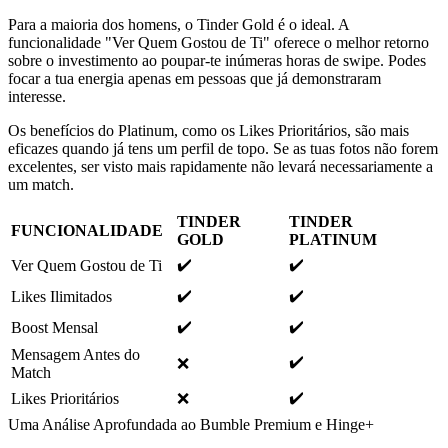
Para a maioria dos homens, o Tinder Gold é o ideal. A
funcionalidade "Ver Quem Gostou de Ti" oferece o melhor retorno
sobre o investimento ao poupar-te inúmeras horas de swipe. Podes
focar a tua energia apenas em pessoas que já demonstraram
interesse.
Os benefícios do Platinum, como os Likes Prioritários, são mais
eficazes quando já tens um perfil de topo. Se as tuas fotos não forem
excelentes, ser visto mais rapidamente não levará necessariamente a
um match.
TINDER
TINDER
FUNCIONALIDADE
GOLD
PLATINUM
✔️
✔️
Ver Quem Gostou de Ti
✔️
✔️
Likes Ilimitados
✔️
✔️
Boost Mensal
Mensagem Antes do
✔️
❌
Match
✔️
Likes Prioritários
❌
Uma Análise Aprofundada ao Bumble Premium e Hinge+