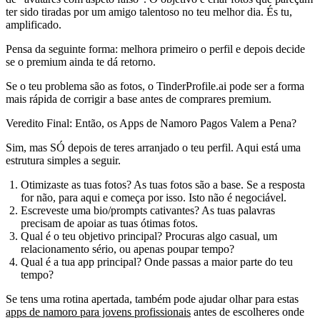
ter sido tiradas por um amigo talentoso no teu melhor dia. És tu,
amplificado.
Pensa da seguinte forma: melhora primeiro o perfil e depois decide
se o premium ainda te dá retorno.
Se o teu problema são as fotos, o TinderProfile.ai pode ser a forma
mais rápida de corrigir a base antes de comprares premium.
Veredito Final: Então, os Apps de Namoro Pagos Valem a Pena?
Sim, mas SÓ depois de teres arranjado o teu perfil. Aqui está uma
estrutura simples a seguir.
Otimizaste as tuas fotos?
As tuas fotos são a base. Se a resposta
for não, para aqui e começa por isso. Isto não é negociável.
Escreveste uma bio/prompts cativantes?
As tuas palavras
precisam de apoiar as tuas ótimas fotos.
Qual é o teu objetivo principal?
Procuras algo casual, um
relacionamento sério, ou apenas poupar tempo?
Qual é a tua app principal?
Onde passas a maior parte do teu
tempo?
Se tens uma rotina apertada, também pode ajudar olhar para estas
apps de namoro para jovens profissionais
antes de escolheres onde