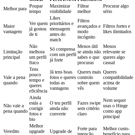
Poupar
Maximizar
Filtrar
Procurar algo
Melhor para
tempo
visibilidade
melhor
sério
Likes
Filtros
Ver quem
prioritários e
Maior
avançados e
Filtros fortes e
já gostou
mensagem
vantagem
modo
likes ilimitados
de ti
antes do
incógnito
match
Não
Menos útil
Menos
Só compensa
Limitação
melhora
se ainda não
relevante se
com um perfil
principal
um perfil
sabes o que
queres algo
já forte
fraco
procuras
casual
Tens
Já tens boas
Queres mais
Queres
pouco
Vale a pena
fotos e queres
controlo
compatibilidade
tempo e
quando
todas as
sobre quem
acima de
queres
vantagens
vês
volume
eficiência
Ainda
Nem sequer
estás a
O teu perfil
Fazes swipe
Não vale a
usas o Hinge
corrigir
ainda não
sem critério
pena quando
como app
fotos e
converte
claro
principal
bio
Melhor
Forte para
Melhor custo-
Veredito
upgrade
Upgrade de
intenção
benefício para