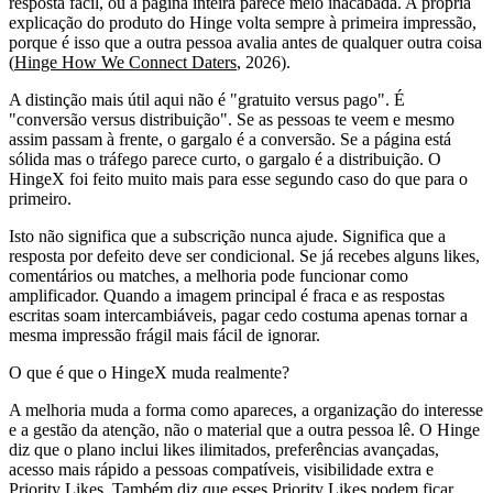
resposta fácil, ou a página inteira parece meio inacabada. A própria
explicação do produto do Hinge volta sempre à primeira impressão,
porque é isso que a outra pessoa avalia antes de qualquer outra coisa
(
Hinge How We Connect Daters
, 2026).
A distinção mais útil aqui não é "gratuito versus pago". É
"conversão versus distribuição". Se as pessoas te veem e mesmo
assim passam à frente, o gargalo é a conversão. Se a página está
sólida mas o tráfego parece curto, o gargalo é a distribuição. O
HingeX foi feito muito mais para esse segundo caso do que para o
primeiro.
Isto não significa que a subscrição nunca ajude. Significa que a
resposta por defeito deve ser condicional. Se já recebes alguns likes,
comentários ou matches, a melhoria pode funcionar como
amplificador. Quando a imagem principal é fraca e as respostas
escritas soam intercambiáveis, pagar cedo costuma apenas tornar a
mesma impressão frágil mais fácil de ignorar.
O que é que o HingeX muda realmente?
A melhoria muda a forma como apareces, a organização do interesse
e a gestão da atenção, não o material que a outra pessoa lê. O Hinge
diz que o plano inclui likes ilimitados, preferências avançadas,
acesso mais rápido a pessoas compatíveis, visibilidade extra e
Priority Likes. Também diz que esses Priority Likes podem ficar