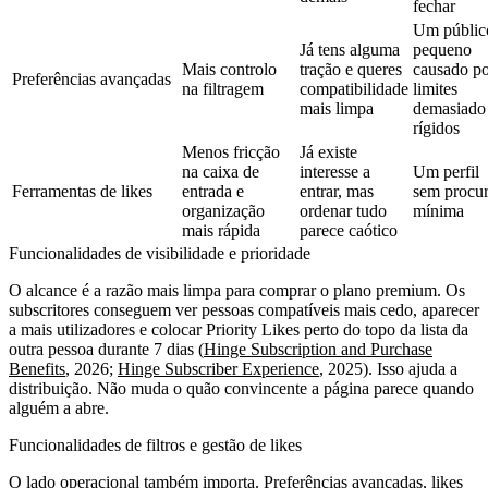
fechar
Um públic
Já tens alguma
pequeno
Mais controlo
tração e queres
causado p
Preferências avançadas
na filtragem
compatibilidade
limites
mais limpa
demasiado
rígidos
Menos fricção
Já existe
na caixa de
interesse a
Um perfil
Ferramentas de likes
entrada e
entrar, mas
sem procu
organização
ordenar tudo
mínima
mais rápida
parece caótico
Funcionalidades de visibilidade e prioridade
O alcance é a razão mais limpa para comprar o plano premium. Os
subscritores conseguem ver pessoas compatíveis mais cedo, aparecer
a mais utilizadores e colocar Priority Likes perto do topo da lista da
outra pessoa durante 7 dias (
Hinge Subscription and Purchase
Benefits
, 2026;
Hinge Subscriber Experience
, 2025). Isso ajuda a
distribuição. Não muda o quão convincente a página parece quando
alguém a abre.
Funcionalidades de filtros e gestão de likes
O lado operacional também importa. Preferências avançadas, likes