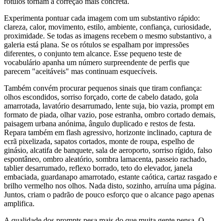
rótulos tornam a correção mais concreta.
Experimenta pontuar cada imagem com um substantivo rápido:
clareza, calor, movimento, estilo, ambiente, confiança, curiosidade,
proximidade. Se todas as imagens recebem o mesmo substantivo, a
galeria está plana. Se os rótulos se espalham por impressões
diferentes, o conjunto tem alcance. Esse pequeno teste de
vocabulário apanha um número surpreendente de perfis que
parecem "aceitáveis" mas continuam esquecíveis.
Também convém procurar pequenos sinais que tiram confiança:
olhos escondidos, sorriso forçado, corte de cabelo datado, gola
amarrotada, lavatório desarrumado, lente suja, bio vazia, prompt em
formato de piada, olhar vazio, pose estranha, ombro cortado demais,
paisagem urbana anónima, ângulo duplicado e restos de festa.
Repara também em flash agressivo, horizonte inclinado, captura de
ecrã pixelizada, sapatos cortados, monte de roupa, espelho de
ginásio, alcatifa de banquete, sala de aeroporto, sorriso rígido, falso
espontâneo, ombro aleatório, sombra lamacenta, passeio rachado,
tablier desarrumado, reflexo borrado, teto do elevador, janela
embaciada, guardanapo amarrotado, estante caótica, cartaz rasgado e
brilho vermelho nos olhos. Nada disto, sozinho, arruína uma página.
Juntos, criam o padrão de pouco esforço que o alcance pago apenas
amplifica.
A qualidade dos prompts pesa mais do que muita gente pensa. O