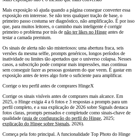
Mais exposição só ajuda quando a página consegue converter essa
exposição em interesse. Se não tens qualquer tração de base, o
primeiro passo costuma ser diagnóstico, não amplificação. É por isso
que, para muitos leitores, o caminho mais inteligente é corrigir
primeiro o problema por trás de
não ter likes no Hinge
antes de
testar a camada premium.
Os sinais de alerta não são misteriosos: uma abertura fraca, seis
versões da mesma selfie, prompts genéricos, longos períodos de
inatividade ou limites tão apertados que o universo colapsa. Nesses
casos, a subscrição pode comprar mais impressões, mas continua
sem conseguir fazer as pessoas gostarem do que veem. É gastar em
exposição antes de teres algo forte o suficiente para amplificar.
Corrige o teu perfil antes de comprares HingeX
Corrige os sinais visíveis antes de comprares mais alcance. Em
2025, o Hinge exigia 4 a 6 fotos e 3 respostas a prompts para um
perfil completo, e a sua explicação de 2026 sobre Signals destaca
fotos claras, prompts pensados e completude como sinais-chave de
qualidade (
guia de configuração do perfil do Hinge
, 2025;
explicação do Hinge sobre Signals
, 2026).
Começa pela foto principal. A funcionalidade Top Photo do Hinge