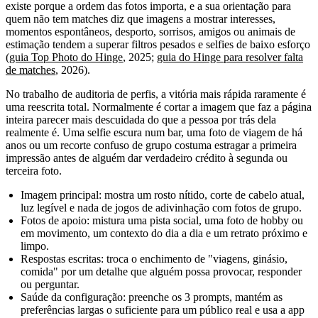
existe porque a ordem das fotos importa, e a sua orientação para
quem não tem matches diz que imagens a mostrar interesses,
momentos espontâneos, desporto, sorrisos, amigos ou animais de
estimação tendem a superar filtros pesados e selfies de baixo esforço
(
guia Top Photo do Hinge
, 2025;
guia do Hinge para resolver falta
de matches
, 2026).
No trabalho de auditoria de perfis, a vitória mais rápida raramente é
uma reescrita total. Normalmente é cortar a imagem que faz a página
inteira parecer mais descuidada do que a pessoa por trás dela
realmente é. Uma selfie escura num bar, uma foto de viagem de há
anos ou um recorte confuso de grupo costuma estragar a primeira
impressão antes de alguém dar verdadeiro crédito à segunda ou
terceira foto.
Imagem principal: mostra um rosto nítido, corte de cabelo atual,
luz legível e nada de jogos de adivinhação com fotos de grupo.
Fotos de apoio: mistura uma pista social, uma foto de hobby ou
em movimento, um contexto do dia a dia e um retrato próximo e
limpo.
Respostas escritas: troca o enchimento de "viagens, ginásio,
comida" por um detalhe que alguém possa provocar, responder
ou perguntar.
Saúde da configuração: preenche os 3 prompts, mantém as
preferências largas o suficiente para um público real e usa a app