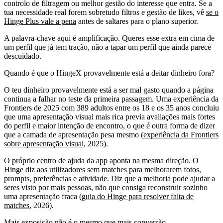
controlo de filtragem ou melhor gestão do interesse que entra. Se a
tua necessidade real forem sobretudo filtros e gestão de likes, vê
se o
Hinge Plus vale a pena
antes de saltares para o plano superior.
A palavra-chave aqui é amplificação. Queres esse extra em cima de
um perfil que já tem tração, não a tapar um perfil que ainda parece
descuidado.
Quando é que o HingeX provavelmente está a deitar dinheiro fora?
O teu dinheiro provavelmente está a ser mal gasto quando a página
continua a falhar no teste da primeira passagem. Uma experiência da
Frontiers de 2025 com 389 adultos entre os 18 e os 35 anos concluiu
que uma apresentação visual mais rica previa avaliações mais fortes
do perfil e maior intenção de encontro, o que é outra forma de dizer
que a camada de apresentação pesa mesmo (
experiência da Frontiers
sobre apresentação visual
, 2025).
O próprio centro de ajuda da app aponta na mesma direção. O
Hinge diz aos utilizadores sem matches para melhorarem fotos,
prompts, preferências e atividade. Diz que a melhoria pode ajudar a
seres visto por mais pessoas, não que consiga reconstruir sozinho
uma apresentação fraca (
guia do Hinge para resolver falta de
matches
, 2026).
Mais exposição não é o mesmo que mais conversão