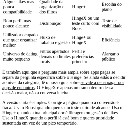
Alguns likes mas
Qualidade da
Escolha do
pouca
organização e
Hinge+
plano
compatibilidade
dos filtros
HingeX ou um
Bom perfil mas
Teste de
Distribuição
teste curto com
pouco alcance
visibilidade
Boost
Utilizador ocupado
Fluxo de
Hinge+ ou
que quer organizar
Eficiência
trabalho e gestão
HingeX
melhor
Filtros apertados
Perfil e
Universo de dating
Alargar o
demais ou limites
preferências
muito pequeno
público
locais
primeiro
É também aqui que a pergunta mais ampla sobre apps pagas se
separa da pergunta específica sobre o Hinge. Se ainda estás a decidir
ao nível da categoria, lê o nosso guia sobre
se vale a pena pagar por
apps de encontros
. O HingeX é apenas um ramo dentro dessa
decisão maior, não a conversa inteira.
A versão curta é simples. Corrige a página quando a conversão é
fraca. Usa o Boost quando queres um teste curto de alcance. Usa o
Hinge+ quando a tua principal dor é filtragem ou gestão de likes.
Usa o HingeX quando o perfil já está bom e queres prioridade
sustentada em vez de um pico temporário.