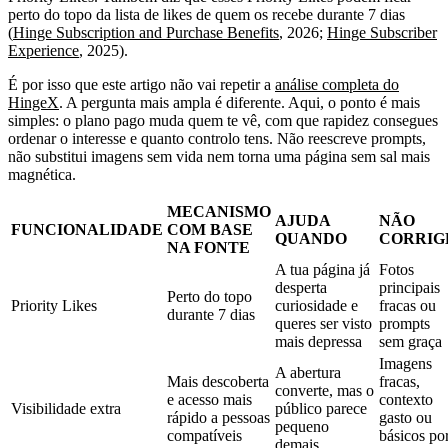
perto do topo da lista de likes de quem os recebe durante 7 dias
(
Hinge Subscription and Purchase Benefits
, 2026;
Hinge Subscriber
Experience
, 2025).
É por isso que este artigo não vai repetir a
análise completa do
HingeX
. A pergunta mais ampla é diferente. Aqui, o ponto é mais
simples: o plano pago muda quem te vê, com que rapidez consegues
ordenar o interesse e quanto controlo tens. Não reescreve prompts,
não substitui imagens sem vida nem torna uma página sem sal mais
magnética.
MECANISMO
AJUDA
NÃO
FUNCIONALIDADE
COM BASE
QUANDO
CORRIG
NA FONTE
A tua página já
Fotos
desperta
principais
Perto do topo
Priority Likes
curiosidade e
fracas ou
durante 7 dias
queres ser visto
prompts
mais depressa
sem graça
Imagens
A abertura
Mais descoberta
fracas,
converte, mas o
e acesso mais
contexto
Visibilidade extra
público parece
rápido a pessoas
gasto ou
pequeno
compatíveis
básicos po
demais