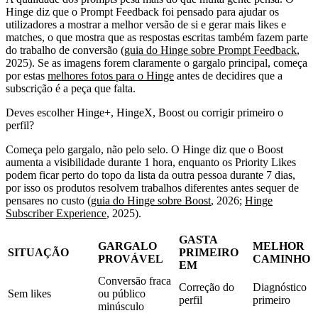
Hinge diz que o Prompt Feedback foi pensado para ajudar os
utilizadores a mostrar a melhor versão de si e gerar mais likes e
matches, o que mostra que as respostas escritas também fazem parte
do trabalho de conversão (
guia do Hinge sobre Prompt Feedback
,
2025). Se as imagens forem claramente o gargalo principal, começa
por estas
melhores fotos para o Hinge
antes de decidires que a
subscrição é a peça que falta.
Deves escolher Hinge+, HingeX, Boost ou corrigir primeiro o
perfil?
Começa pelo gargalo, não pelo selo. O Hinge diz que o Boost
aumenta a visibilidade durante 1 hora, enquanto os Priority Likes
podem ficar perto do topo da lista da outra pessoa durante 7 dias,
por isso os produtos resolvem trabalhos diferentes antes sequer de
pensares no custo (
guia do Hinge sobre Boost
, 2026;
Hinge
Subscriber Experience
, 2025).
GASTA
GARGALO
MELHOR
SITUAÇÃO
PRIMEIRO
PROVÁVEL
CAMINHO
EM
Conversão fraca
Correção do
Diagnóstico
Sem likes
ou público
perfil
primeiro
minúsculo