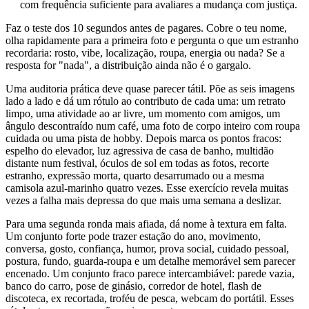
com frequência suficiente para avaliares a mudança com justiça.
Faz o teste dos 10 segundos antes de pagares. Cobre o teu nome,
olha rapidamente para a primeira foto e pergunta o que um estranho
recordaria: rosto, vibe, localização, roupa, energia ou nada? Se a
resposta for "nada", a distribuição ainda não é o gargalo.
Uma auditoria prática deve quase parecer tátil. Põe as seis imagens
lado a lado e dá um rótulo ao contributo de cada uma: um retrato
limpo, uma atividade ao ar livre, um momento com amigos, um
ângulo descontraído num café, uma foto de corpo inteiro com roupa
cuidada ou uma pista de hobby. Depois marca os pontos fracos:
espelho do elevador, luz agressiva de casa de banho, multidão
distante num festival, óculos de sol em todas as fotos, recorte
estranho, expressão morta, quarto desarrumado ou a mesma
camisola azul-marinho quatro vezes. Esse exercício revela muitas
vezes a falha mais depressa do que mais uma semana a deslizar.
Para uma segunda ronda mais afiada, dá nome à textura em falta.
Um conjunto forte pode trazer estação do ano, movimento,
conversa, gosto, confiança, humor, prova social, cuidado pessoal,
postura, fundo, guarda-roupa e um detalhe memorável sem parecer
encenado. Um conjunto fraco parece intercambiável: parede vazia,
banco do carro, pose de ginásio, corredor de hotel, flash de
discoteca, ex recortada, troféu de pesca, webcam do portátil. Esses