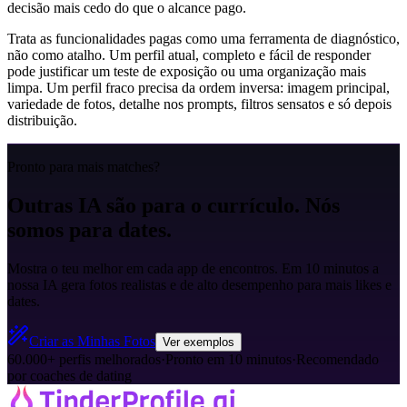
decisão mais cedo do que o alcance pago.
Trata as funcionalidades pagas como uma ferramenta de diagnóstico,
não como atalho. Um perfil atual, completo e fácil de responder
pode justificar um teste de exposição ou uma organização mais
limpa. Um perfil fraco precisa da ordem inversa: imagem principal,
variedade de fotos, detalhe nos prompts, filtros sensatos e só depois
distribuição.
Pronto para mais matches?
Outras IA são para o currículo. Nós
somos para dates.
Mostra o teu melhor em cada app de encontros. Em 10 minutos a
nossa IA gera fotos realistas e de alto desempenho para mais likes e
dates.
Criar as Minhas Fotos
Ver exemplos
60.000+ perfis melhorados
·
Pronto em 10 minutos
·
Recomendado
por coaches de dating