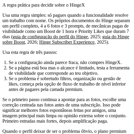
A regra prática para decidir sobre o HingeX
Usa uma regra simples: só pagues quando a funcionalidade resolve
um trabalho com nome. Os próprios documentos do Hinge separam
um perfil completo, 4 a 6 fotos e 3 prompts, de mecânicas pagas de
visibilidade como um Boost de 1 hora e Priority Likes que duram 7
dias (
guia de configuração do perfil do Hinge
, 2025;
guia do Hinge
sobre Boost
, 2026;
Hinge Subscriber Experience
, 2025).
Usa esta regra de três passos:
Se a configuração ainda parece fraca, não compres HingeX.
Se a página está boa mas o alcance é limitado, testa a ferramenta
de visibilidade que corresponde ao teu objetivo.
Se o problema é sobretudo filtros, organização ou gestão de
likes, começa pela opção de fluxo de trabalho de nível inferior
antes de pagares pela camada premium.
Se o primeiro passo continua a apontar para as fotos, escolhe uma
correção centrada nas fotos antes de uma subscrição. Isso pode
significar melhores fotos espontâneas feitas por amigos, uma
imagem principal mais limpa ou opinião externa sobre o conjunto.
Primeiro entradas mais fortes, depois amplificação paga.
Quando o perfil deixar de ser o problema óbvio, o plano premium