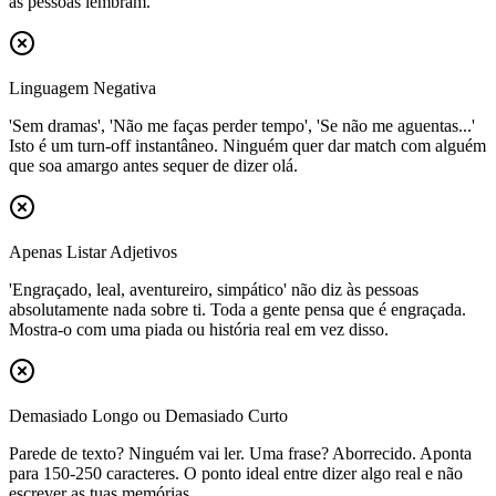
as pessoas lembram.
Linguagem Negativa
'Sem dramas', 'Não me faças perder tempo', 'Se não me aguentas...'
Isto é um turn-off instantâneo. Ninguém quer dar match com alguém
que soa amargo antes sequer de dizer olá.
Apenas Listar Adjetivos
'Engraçado, leal, aventureiro, simpático' não diz às pessoas
absolutamente nada sobre ti. Toda a gente pensa que é engraçada.
Mostra-o com uma piada ou história real em vez disso.
Demasiado Longo ou Demasiado Curto
Parede de texto? Ninguém vai ler. Uma frase? Aborrecido. Aponta
para 150-250 caracteres. O ponto ideal entre dizer algo real e não
escrever as tuas memórias.