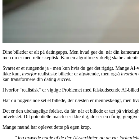
Dine billeder er alt på datingapps. Men hvad gør du, når din kameraru
men du er med rette skeptisk. Kan en algoritme virkelig skabe autentisk
Svaret er et rungende ja - men kun hvis du gør det rigtigt. Mange AI-væ
ikke kun,
hvorfor
realistiske billeder er afgørende, men også
hvordan
kan transformere din dating succes.
Hvorfor "realistisk" er vigtigt: Problemet med falskudseende AI-billed
Har du nogensinde set et billede, der næsten er menneskeligt, men hvor
Det er den ubehagelige følelse, du får, når et billede er tæt på virkeli
udvekslet. Dit potentielle match ser ikke dig; de ser en dårligt gengiv
Mange mænd har oplevet dette på egen krop.
"Jeg prøvede nogle af de der AI-værktøjer, og de var forfærdelig