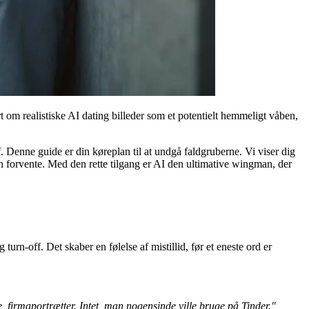
ørt om
realistiske AI dating billeder
som et potentielt hemmeligt våben,
f. Denne guide er din køreplan til at undgå faldgruberne. Vi viser dig
an forvente. Med den rette tilgang er AI den ultimative wingman, der
turn-off. Det skaber en følelse af mistillid, før et eneste ord er
e, firmaportrætter. Intet, man nogensinde ville bruge på Tinder."