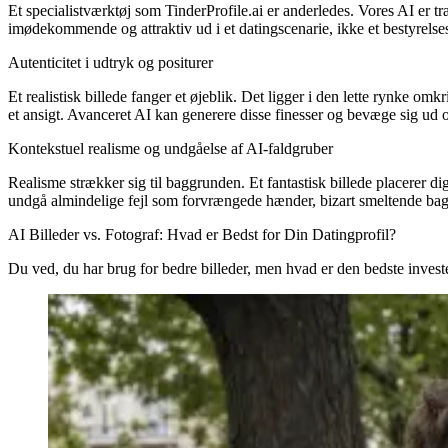
Et specialistværktøj som TinderProfile.ai er anderledes. Vores AI er tr
imødekommende og attraktiv ud i et datingscenarie, ikke et bestyrelse
Autenticitet i udtryk og positurer
Et realistisk billede fanger et øjeblik. Det ligger i den lette rynke o
et ansigt. Avanceret AI kan generere disse finesser og bevæge sig ud ov
Kontekstuel realisme og undgåelse af AI-faldgruber
Realisme strækker sig til baggrunden. Et fantastisk billede placerer di
undgå almindelige fejl som forvrængede hænder, bizart smeltende baggru
AI Billeder vs. Fotograf: Hvad er Bedst for Din Datingprofil?
Du ved, du har brug for bedre billeder, men hvad er den bedste invest