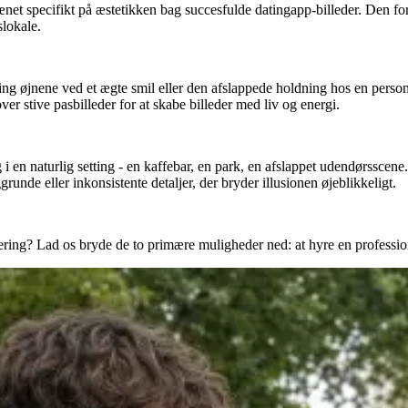
ænet specifikt på æstetikken bag succesfulde datingapp-billeder. Den fors
slokale.
mkring øjnene ved et ægte smil eller den afslappede holdning hos en perso
er stive pasbilleder for at skabe billeder med liv og energi.
g i en naturlig setting - en kaffebar, en park, en afslappet udendørsscen
nde eller inkonsistente detaljer, der bryder illusionen øjeblikkeligt.
ering? Lad os bryde de to primære muligheder ned: at hyre en profession