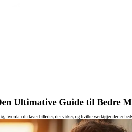
 Den Ultimative Guide til Bedre M
ig, hvordan du laver billeder, der virker, og hvilke værktøjer der er beds