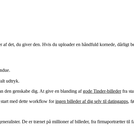
r af det, du giver den. Hvis du uploader en håndfuld kornede, dårligt be
indue.
alt udtryk.
kan den genskabe dig. At give en blanding af
gode Tinder-billeder
fra st
å start med dette workflow for
ingen billeder af dig selv til datingapps
, f
ralister. De er trænet på millioner af billeder, fra firmaportrætter til fa