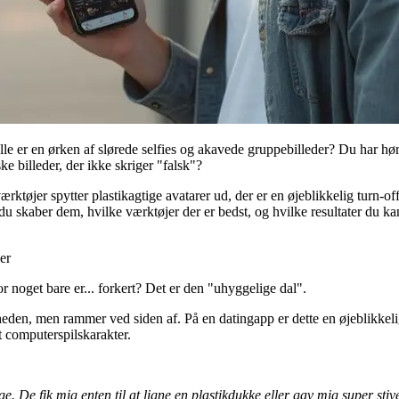
lle er en ørken af slørede selfies og akavede gruppebilleder? Du har h
e billeder, der ikke skriger "falsk"?
rktøjer spytter plastikagtige avatarer ud, der er en øjeblikkelig turn-of
du skaber dem, hvilke værktøjer der er bedst, og hvilke resultater du k
er
 noget bare er... forkert? Det er den "uhyggelige dal".
gheden, men rammer ved siden af. På en datingapp er dette en øjeblikkelig 
et computerspilskarakter.
e. De fik mig enten til at ligne en plastikdukke eller gav mig super stiv