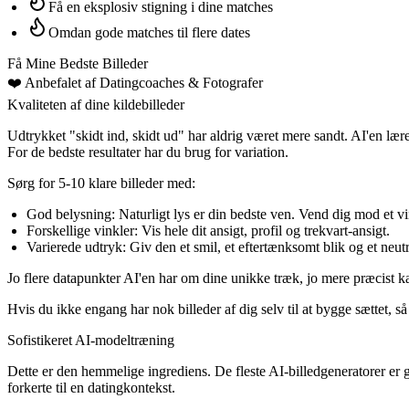
Få en eksplosiv stigning i dine matches
Omdan gode matches til flere dates
Få Mine Bedste Billeder
❤️
Anbefalet af Datingcoaches
& Fotografer
Kvaliteten af dine kildebilleder
Udtrykket "skidt ind, skidt ud" har aldrig været mere sandt. AI'en lære
For de bedste resultater har du brug for variation.
Sørg for 5-10 klare billeder med:
God belysning:
Naturligt lys er din bedste ven. Vend dig mod et v
Forskellige vinkler:
Vis hele dit ansigt, profil og trekvart-ansigt.
Varierede udtryk:
Giv den et smil, et eftertænksomt blik og et neutr
Jo flere datapunkter AI'en har om dine unikke træk, jo mere præcist 
Hvis du ikke engang har nok billeder af dig selv til at bygge sættet, s
Sofistikeret AI-modeltræning
Dette er den hemmelige ingrediens. De fleste AI-billedgeneratorer er gene
forkerte til en datingkontekst.