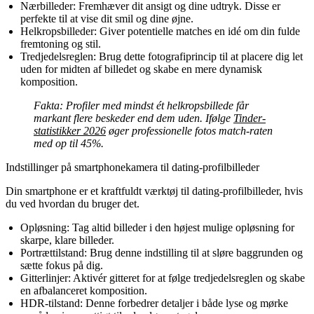
Nærbilleder:
Fremhæver dit ansigt og dine udtryk. Disse er
perfekte til at vise dit smil og dine øjne.
Helkropsbilleder:
Giver potentielle matches en idé om din fulde
fremtoning og stil.
Tredjedelsreglen:
Brug dette fotografiprincip til at placere dig let
uden for midten af billedet og skabe en mere dynamisk
komposition.
Fakta:
Profiler med mindst ét helkropsbillede får
markant flere beskeder end dem uden. Ifølge
Tinder-
statistikker 2026
øger professionelle fotos match-raten
med op til 45%.
Indstillinger på smartphonekamera til dating-profilbilleder
Din smartphone er et kraftfuldt værktøj til dating-profilbilleder, hvis
du ved hvordan du bruger det.
Opløsning:
Tag altid billeder i den højest mulige opløsning for
skarpe, klare billeder.
Portrættilstand:
Brug denne indstilling til at sløre baggrunden og
sætte fokus på dig.
Gitterlinjer:
Aktivér gitteret for at følge tredjedelsreglen og skabe
en afbalanceret komposition.
HDR-tilstand:
Denne forbedrer detaljer i både lyse og mørke