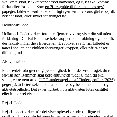
skal være klart, blikket vendt mod kameraet, og lyset skal komme
forfra eller fra siden. Som
en 2026-guide til flere matches også
påpeger
, falder et lead-billede hurtigt igennem, hvis ansigtet er skjult,
lyset er fladt, eller smilet ser tvunget ud.
Helkropsbillede
Helkropsbilledet virker, fordi det fjerner tvivl og viser din stil uden
forklaring. Du skal kunne se hele kroppen, din holdning og et outfit,
der faktisk ligner dig i hverdagen. Det bliver svagt, når billedet er
taget i spejlet, når vinklen forvrænger kroppen, eller når tøjet ser
tilfældigt ud.
Aktivitetsfoto
Et aktivitetsfoto giver dig personlighed, fordi det viser noget, du rent
faktisk gør. Rammen skal gøre aktiviteten tydelig, men du skal
stadig være nem at se.
UOC-undersøgelsen af Tinder-profiler (2026)
peger på, at heteroseksuelle mænd klarer sig bedst med natur- og
aktivitetsbilleder. Det ryger hurtigt, hvis aktiviteten føles opstillet
eller kun er rekvisit.
Rejsebillede
Rejsebilledet virker, når det viser oplevelser uden at ligne et
postkort. Du skal stadig være hovedpersonen, og omgivelserne skal