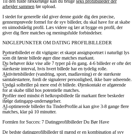
Til den fulde rækkefølge kan du bruge
seks profilbilleder der
arbejder sammen
før upload.
I stedet for generelle råd giver denne guide dig den præcise,
gennemprøvede formel for de syv billeder, du skal have for at skabe
en uimodståelig profil. Læs videre og lær at bygge en profil, der
giver dig flere matches og meningsfulde forbindelser.
NØGLEPUNKTER OM DATING PROFILBILLEDER
Portrætbilledet er dit vigtigste: et skarpt ansigtsportræt i naturligt lys
som dit første billede øger dine matches markant.
Du behøver ikke vise alle 7 typer på én gang. 4-6 billeder er ofte det
stærkeste interval, hvis hvert billede har en tydelig rolle.
Aktivitetsbilleder (vandring, sport, madlavning) er de stærkeste
samtalestartere, fordi de signalerer personlighed, ikke bare udseende.
Undgå solbriller på mere end ét billede. Øjenkontakt er afgørende
for at skabe tillid hos potentielle matches.
Profiler med mindst ét helkropsbillede får markant flere beskeder
ifølge datingapp-undersøgelser.
AI-optimerede billeder fra TinderProfile.ai kan give 3-8 gange flere
matches, klar på 10 minutter.
Formlen for Succes: 7 Datingprofilbilleder Du Bør Have
De bedste datingprofilbilleder til mænd er en kombination af syv