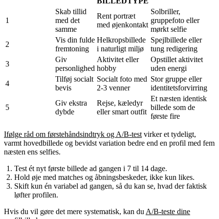
BILLEDTYPE
Skab tillid
Solbriller,
Rent portræt
1
med det
gruppefoto eller
med øjenkontakt
samme
mørkt selfie
Vis din fulde
Helkropsbillede
Spejlbillede eller
2
fremtoning
i naturligt miljø
tung redigering
Giv
Aktivitet eller
Opstillet aktivitet
3
personlighed
hobby
uden energi
Tilføj socialt
Socialt foto med
Stor gruppe eller
4
bevis
2-3 venner
identitetsforvirring
Et næsten identisk
Giv ekstra
Rejse, kæledyr
5
billede som de
dybde
eller smart outfit
første fire
Ifølge råd om førstehåndsindtryk og A/B-test
virker et tydeligt,
varmt hovedbillede og bevidst variation bedre end en profil med fem
næsten ens selfies.
Test ét nyt første billede ad gangen i 7 til 14 dage.
Hold øje med matches og åbningsbeskeder, ikke kun likes.
Skift kun én variabel ad gangen, så du kan se, hvad der faktisk
løfter profilen.
Hvis du vil gøre det mere systematisk, kan du
A/B-teste dine