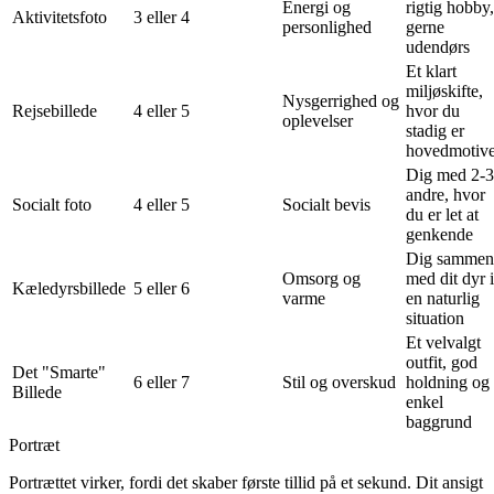
Energi og
rigtig hobby,
Aktivitetsfoto
3 eller 4
personlighed
gerne
udendørs
Et klart
miljøskifte,
Nysgerrighed og
Rejsebillede
4 eller 5
hvor du
oplevelser
stadig er
hovedmotive
Dig med 2-3
andre, hvor
Socialt foto
4 eller 5
Socialt bevis
du er let at
genkende
Dig sammen
Omsorg og
med dit dyr i
Kæledyrsbillede
5 eller 6
varme
en naturlig
situation
Et velvalgt
outfit, god
Det "Smarte"
6 eller 7
Stil og overskud
holdning og
Billede
enkel
baggrund
Portræt
Portrættet virker, fordi det skaber første tillid på et sekund. Dit ansigt