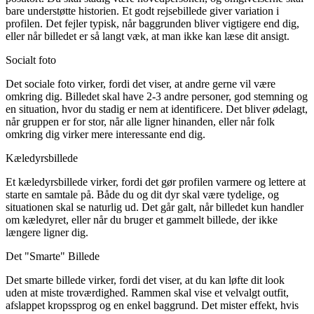
bare understøtte historien. Et godt rejsebillede giver variation i
profilen. Det fejler typisk, når baggrunden bliver vigtigere end dig,
eller når billedet er så langt væk, at man ikke kan læse dit ansigt.
Socialt foto
Det sociale foto virker, fordi det viser, at andre gerne vil være
omkring dig. Billedet skal have 2-3 andre personer, god stemning og
en situation, hvor du stadig er nem at identificere. Det bliver ødelagt,
når gruppen er for stor, når alle ligner hinanden, eller når folk
omkring dig virker mere interessante end dig.
Kæledyrsbillede
Et kæledyrsbillede virker, fordi det gør profilen varmere og lettere at
starte en samtale på. Både du og dit dyr skal være tydelige, og
situationen skal se naturlig ud. Det går galt, når billedet kun handler
om kæledyret, eller når du bruger et gammelt billede, der ikke
længere ligner dig.
Det "Smarte" Billede
Det smarte billede virker, fordi det viser, at du kan løfte dit look
uden at miste troværdighed. Rammen skal vise et velvalgt outfit,
afslappet kropssprog og en enkel baggrund. Det mister effekt, hvis