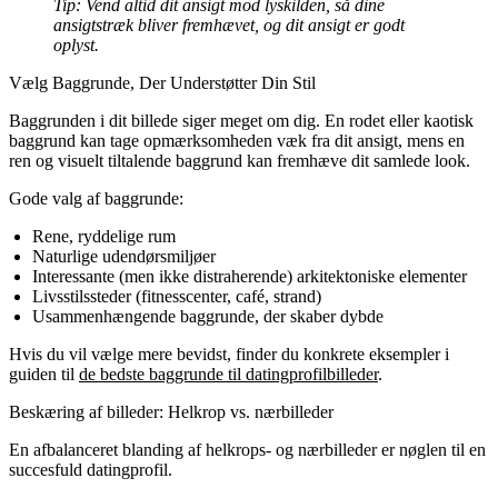
Tip:
Vend altid dit ansigt mod lyskilden, så dine
ansigtstræk bliver fremhævet, og dit ansigt er godt
oplyst.
Vælg Baggrunde, Der Understøtter Din Stil
Baggrunden i dit billede siger meget om dig. En rodet eller kaotisk
baggrund kan tage opmærksomheden væk fra dit ansigt, mens en
ren og visuelt tiltalende baggrund kan fremhæve dit samlede look.
Gode valg af baggrunde:
Rene, ryddelige rum
Naturlige udendørsmiljøer
Interessante (men ikke distraherende) arkitektoniske elementer
Livsstilssteder (fitnesscenter, café, strand)
Usammenhængende baggrunde, der skaber dybde
Hvis du vil vælge mere bevidst, finder du konkrete eksempler i
guiden til
de bedste baggrunde til datingprofilbilleder
.
Beskæring af billeder: Helkrop vs. nærbilleder
En afbalanceret blanding af helkrops- og nærbilleder er nøglen til en
succesfuld datingprofil.