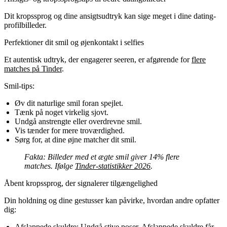
Dit kropssprog og dine ansigtsudtryk kan sige meget i dine dating-
profilbilleder.
Perfektioner dit smil og øjenkontakt i selfies
Et autentisk udtryk, der engagerer seeren, er afgørende for
flere
matches på Tinder
.
Smil-tips:
Øv dit naturlige smil foran spejlet.
Tænk på noget virkelig sjovt.
Undgå anstrengte eller overdrevne smil.
Vis tænder for mere troværdighed.
Sørg for, at dine øjne matcher dit smil.
Fakta:
Billeder med et ægte smil giver 14% flere
matches. Ifølge
Tinder-statistikker 2026
.
Åbent kropssprog, der signalerer tilgængelighed
Din holdning og dine gestusser kan påvirke, hvordan andre opfatter
dig:
Afslappede skuldre:
Undgå stive poser. Afslappede skuldre får