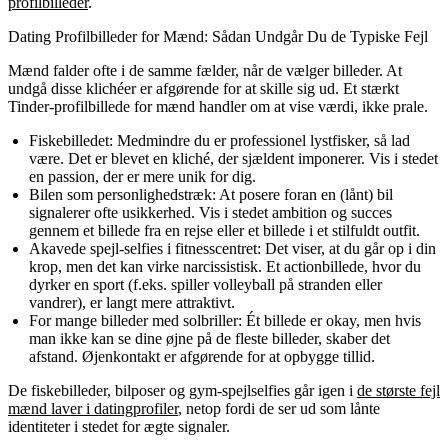
profilbilleder
.
Dating Profilbilleder for Mænd: Sådan Undgår Du de Typiske Fejl
Mænd falder ofte i de samme fælder, når de vælger billeder. At
undgå disse klichéer er afgørende for at skille sig ud. Et stærkt
Tinder-profilbillede for mænd handler om at vise værdi, ikke prale.
Fiskebilledet:
Medmindre du er professionel lystfisker, så lad
være. Det er blevet en kliché, der sjældent imponerer. Vis i stedet
en passion, der er mere unik for dig.
Bilen som personlighedstræk:
At posere foran en (lånt) bil
signalerer ofte usikkerhed. Vis i stedet ambition og succes
gennem et billede fra en rejse eller et billede i et stilfuldt outfit.
Akavede spejl-selfies i fitnesscentret:
Det viser, at du går op i din
krop, men det kan virke narcissistisk. Et actionbillede, hvor du
dyrker en sport (f.eks. spiller volleyball på stranden eller
vandrer), er langt mere attraktivt.
For mange billeder med solbriller:
Ét billede er okay, men hvis
man ikke kan se dine øjne på de fleste billeder, skaber det
afstand. Øjenkontakt er afgørende for at opbygge tillid.
De fiskebilleder, bilposer og gym-spejlselfies går igen i
de største fejl
mænd laver i datingprofiler
, netop fordi de ser ud som lånte
identiteter i stedet for ægte signaler.