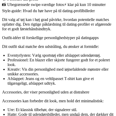
📸
Ubegrænsede swipe-værdige fotos
⚡️
klar på kun 10 minutter
Style-guide: Hvad du bør have på til dating-profilbilleder
Dit valg af tøj kan i høj grad påvirke, hvordan potentielle matches
opfatter dig. Den rigtige påklædning til dating-profiler er afgørende
for et godt førstehåndsindtryk.
Outfit-idéer til forskellige personlighedstyper på datingapps
Dit outfit skal matche den udstråling, du ønsker at formidle:
Eventyrlysten:
Vælg sportstøj eller afslappet udendørstøj.
Professionel:
En blazer eller skjorte fungerer godt for et poleret
look.
Kreativ:
Vis din personlighed med iøjnefaldende mønstre eller
unikke accessories.
Afslappet:
Jeans og en veltilpasset T-shirt kan give et
tilgængeligt, afslappet udtryk.
Accessories, der viser personlighed uden at distrahere
Accessories kan forbedre dit look, men hold det minimalistisk:
Ure:
Et klassisk tilbehør, der signalerer stil.
Hatte:
Gode til udendørsbilleder, men undgå dem, der dækker dit