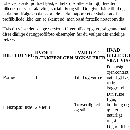
roller: et stærkt portræt først, et helkropsbillede tidligt, derefter
billeder der viser aktivitet, socialt liv og stil. Det giver både tillid og
variation. Ifølge
en dansk guide til datingportrætter
skal et godt
profilbillede ikke kun se skarpt ud, men også fortælle noget om dig.
Hvis du vil se den svage version af hver billedopgave, så gennemgå
disse
dårlige datingprofilfoto-eksempler
, før du vælger din endelige
række.
HVAD
HVOR I
HVAD DET
BILLEDTYPE
BILLEDE
RÆKKEFØLGEN
SIGNALERER
SKAL VIS
Dit ansigt,
øjenkontakt,
Portræt
1
Tillid og varme
naturligt lys,
rolig
baggrund
Din fulde
figur,
Troværdighed
holdning og
Helkropsbillede
2 eller 3
og stil
tøj i et
naturligt
miljø
Dig midt i e