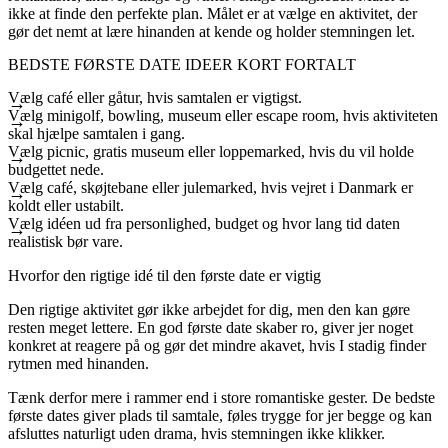
ikke at finde den perfekte plan. Målet er at vælge en aktivitet, der
gør det nemt at lære hinanden at kende og holder stemningen let.
BEDSTE FØRSTE DATE IDEER KORT FORTALT
Vælg café eller gåtur, hvis samtalen er vigtigst.
Vælg minigolf, bowling, museum eller escape room, hvis aktiviteten
skal hjælpe samtalen i gang.
Vælg picnic, gratis museum eller loppemarked, hvis du vil holde
budgettet nede.
Vælg café, skøjtebane eller julemarked, hvis vejret i Danmark er
koldt eller ustabilt.
Vælg idéen ud fra personlighed, budget og hvor lang tid daten
realistisk bør vare.
Hvorfor den rigtige idé til den første date er vigtig
Den rigtige aktivitet gør ikke arbejdet for dig, men den kan gøre
resten meget lettere. En god første date skaber ro, giver jer noget
konkret at reagere på og gør det mindre akavet, hvis I stadig finder
rytmen med hinanden.
Tænk derfor mere i rammer end i store romantiske gester. De bedste
første dates giver plads til samtale, føles trygge for jer begge og kan
afsluttes naturligt uden drama, hvis stemningen ikke klikker.