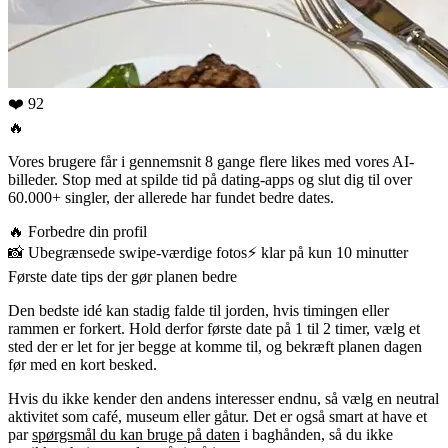
❤️ 92
🔥
Vores brugere får i gennemsnit 8 gange flere likes med vores AI-
billeder. Stop med at spilde tid på dating-apps og slut dig til over
60.000+ singler, der allerede har fundet bedre dates.
🔥
Forbedre din profil
📸
Ubegrænsede swipe-værdige fotos
⚡️
klar på kun 10 minutter
Første date tips der gør planen bedre
Den bedste idé kan stadig falde til jorden, hvis timingen eller
rammen er forkert. Hold derfor første date på 1 til 2 timer, vælg et
sted der er let for jer begge at komme til, og bekræft planen dagen
før med en kort besked.
Hvis du ikke kender den andens interesser endnu, så vælg en neutral
aktivitet som café, museum eller gåtur. Det er også smart at have et
par
spørgsmål du kan bruge på daten
i baghånden, så du ikke