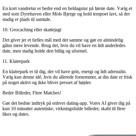
En kort vandretur er bedre end en heldagstur på første date. Vælg et
sted som Dyrehaven eller Mols Bjerge og hold tempoet lavt, så der
stadig er plads til samtale.
10. Geocaching eller skattejagt
Det giver jer et fælles mål med det samme og gør en almindelig
gåtur mere levende. Brug det, hvis du vil have en lidt anderledes
date, men stadig holde den billig og uformel.
11. Klatrepark
En klatrepark er til dig, der vil have grin, energi og lidt adrenalin.
Vælg kun denne idé, hvis du allerede fornemmer, at din date er frisk
på noget aktivt og ikke bliver presset af højder.
Bedre Billeder,
Flere Matches!
Gør det bedste indtryk på enhver dating-app. Vores AI giver dig på
kun 10 minutter autentiske, virkningsfulde billeder, skabt til flere
likes og dates.