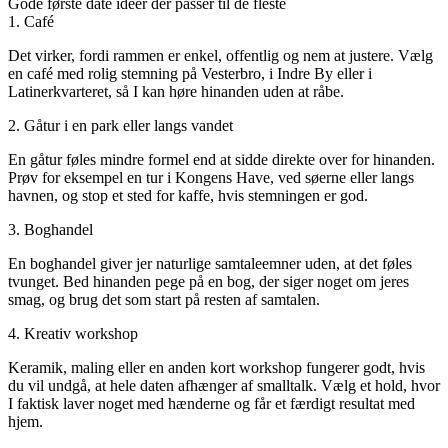
Gode første date ideer der passer til de fleste
1. Café
Det virker, fordi rammen er enkel, offentlig og nem at justere. Vælg
en café med rolig stemning på Vesterbro, i Indre By eller i
Latinerkvarteret, så I kan høre hinanden uden at råbe.
2. Gåtur i en park eller langs vandet
En gåtur føles mindre formel end at sidde direkte over for hinanden.
Prøv for eksempel en tur i Kongens Have, ved søerne eller langs
havnen, og stop et sted for kaffe, hvis stemningen er god.
3. Boghandel
En boghandel giver jer naturlige samtaleemner uden, at det føles
tvunget. Bed hinanden pege på en bog, der siger noget om jeres
smag, og brug det som start på resten af samtalen.
4. Kreativ workshop
Keramik, maling eller en anden kort workshop fungerer godt, hvis
du vil undgå, at hele daten afhænger af smalltalk. Vælg et hold, hvor
I faktisk laver noget med hænderne og får et færdigt resultat med
hjem.