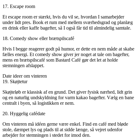
17. Escape room
Et escape room er stærkt, hvis du vil se, hvordan I samarbejder
under lidt pres. Book et rum med mellem sværhedsgrad og planlæg
en drink eller kaffe bagefter, så I også får tid til almindelig samtale.
18. Comedy show eller brætspilscafé
Hvis I begge reagerer godt på humor, er dette en nem måde at skabe
fælles energi. Et comedy show giver jer noget at tale om bagefter,
mens en brætspilscafé som Bastard Café gør det let at holde
stemningen afslappet.
Date ideer om vinteren
19. Skøjtetur
Skøjteløb er klassisk af en grund. Det giver fysisk nærhed, lidt grin
og en naturlig undskyldning for varm kakao bagefter. Vælg en bane
centralt i byen, så logistikken er nem.
20. Hyggelig cafédate
Om vinteren må idéen gerne være enkel. Find en café med bløde
stole, dæmpet lys og plads til at sidde længe, så vejret udenfor
arbejder for stemningen i stedet for imod den.