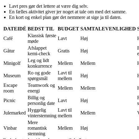
Lavt pres gør det lettere at være dig selv.
En fælles aktivitet giver jer noget at tale om med det samme.
En kort og enkel plan gør det nemmere at sige ja til daten.
DATEIDÉ
BEDST TIL
BUDGET
SAMTALEVENLIGHED
Klassisk første
Café
Lavt
Høj
møde
Afslappet
F
Gåtur
Gratis
Høj
kemi-check
e
Leg og lidt
Minigolf
Mellem
Mellem
konkurrence
Ro og gode
Lavt til
Museum
Høj
spørgsmål
mellem
Escape
Teamwork og
Mellem
Mellem
room
energi
Billig og
Picnic
Lavt
Høj
personlig date
Hyggelig
Lavt til
Julemarked
Mellem
vinterstemning
mellem
Mere
Vinbar
romantisk
Mellem
Høj
stemning