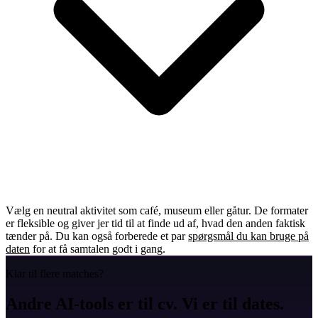
Vælg en neutral aktivitet som café, museum eller gåtur. De formater
er fleksible og giver jer tid til at finde ud af, hvad den anden faktisk
tænder på. Du kan også forberede et par
spørgsmål du kan bruge på
daten
for at få samtalen godt i gang.
Klar til flere matches?
Andre AI-tools er til cv. Vi er til dates.