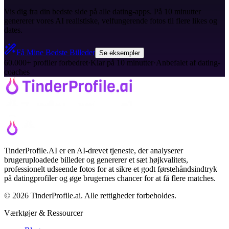
Vis dig fra din bedste side på alle dating-apps. På 10 minutter
genererer vores AI realistiske, velfungerende fotos til flere likes og
dates.
Få Mine Bedste Billeder
Se eksempler
60.000+ profiler forbedret
·
Klar på 10 minutter
·
Anbefalet af dating-
coaches
TinderProfile.AI er en AI-drevet tjeneste, der analyserer
brugeruploadede billeder og genererer et sæt højkvalitets,
professionelt udseende fotos for at sikre et godt førstehåndsindtryk
på datingprofiler og øge brugernes chancer for at få flere matches.
© 2026 TinderProfile.ai. Alle rettigheder forbeholdes.
Værktøjer & Ressourcer