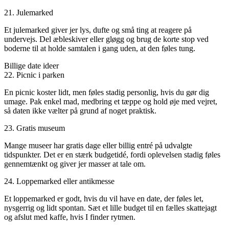
21. Julemarked
Et julemarked giver jer lys, dufte og små ting at reagere på
undervejs. Del æbleskiver eller gløgg og brug de korte stop ved
boderne til at holde samtalen i gang uden, at den føles tung.
Billige date ideer
22. Picnic i parken
En picnic koster lidt, men føles stadig personlig, hvis du gør dig
umage. Pak enkel mad, medbring et tæppe og hold øje med vejret,
så daten ikke vælter på grund af noget praktisk.
23. Gratis museum
Mange museer har gratis dage eller billig entré på udvalgte
tidspunkter. Det er en stærk budgetidé, fordi oplevelsen stadig føles
gennemtænkt og giver jer masser at tale om.
24. Loppemarked eller antikmesse
Et loppemarked er godt, hvis du vil have en date, der føles let,
nysgerrig og lidt spontan. Sæt et lille budget til en fælles skattejagt
og afslut med kaffe, hvis I finder rytmen.