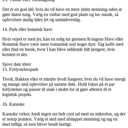
Det er en god idé, hvis du vil have en mere intim stemning uden at
gøre daten tung. Vælg en vinbar med god plads og lav musik, så
oplevelsen stadig føles let og samtalevenlig.
14. Park eller botanisk have
Hvis vejret er med jer, kan en rolig tur gennem Kongens Have eller
Botanisk Have være mere romantisk end noget dyrt. Tag kaffe med
eller find en bænk, hvor I kan blive siddende lidt længere, hvis
kemien er der.
Sjove date ideer
15. Forlystelsespark
Tivoli, Bakken eller et mindre tivoli fungerer, hvis du vil have energi
og mange små oplevelser på samme date. Hold fokus på et par
forlystelser og pauser til snak i stedet for at gøre aftenen til et
logistisk projekt.
16. Karaoke
Karaoke virker, fordi ingen ser helt cool ud med en mikrofon, og det
er netop pointen. Vælg et sted med afslappet stemning og tag en
duet tidligt, så isen bliver brudt hurtigt.