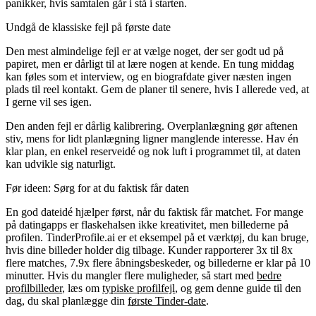
panikker, hvis samtalen går i stå i starten.
Undgå de klassiske fejl på første date
Den mest almindelige fejl er at vælge noget, der ser godt ud på
papiret, men er dårligt til at lære nogen at kende. En tung middag
kan føles som et interview, og en biografdate giver næsten ingen
plads til reel kontakt. Gem de planer til senere, hvis I allerede ved, at
I gerne vil ses igen.
Den anden fejl er dårlig kalibrering. Overplanlægning gør aftenen
stiv, mens for lidt planlægning ligner manglende interesse. Hav én
klar plan, en enkel reserveidé og nok luft i programmet til, at daten
kan udvikle sig naturligt.
Før ideen: Sørg for at du faktisk får daten
En god dateidé hjælper først, når du faktisk får matchet. For mange
på datingapps er flaskehalsen ikke kreativitet, men billederne på
profilen. TinderProfile.ai er et eksempel på et værktøj, du kan bruge,
hvis dine billeder holder dig tilbage. Kunder rapporterer 3x til 8x
flere matches, 7.9x flere åbningsbeskeder, og billederne er klar på 10
minutter. Hvis du mangler flere muligheder, så start med
bedre
profilbilleder
, læs om
typiske profilfejl
, og gem denne guide til den
dag, du skal planlægge din
første Tinder-date
.