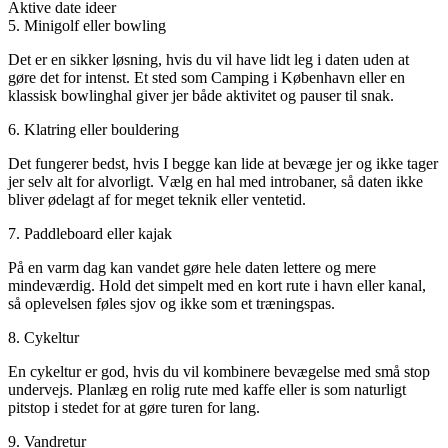
Aktive date ideer
5. Minigolf eller bowling
Det er en sikker løsning, hvis du vil have lidt leg i daten uden at
gøre det for intenst. Et sted som Camping i København eller en
klassisk bowlinghal giver jer både aktivitet og pauser til snak.
6. Klatring eller bouldering
Det fungerer bedst, hvis I begge kan lide at bevæge jer og ikke tager
jer selv alt for alvorligt. Vælg en hal med introbaner, så daten ikke
bliver ødelagt af for meget teknik eller ventetid.
7. Paddleboard eller kajak
På en varm dag kan vandet gøre hele daten lettere og mere
mindeværdig. Hold det simpelt med en kort rute i havn eller kanal,
så oplevelsen føles sjov og ikke som et træningspas.
8. Cykeltur
En cykeltur er god, hvis du vil kombinere bevægelse med små stop
undervejs. Planlæg en rolig rute med kaffe eller is som naturligt
pitstop i stedet for at gøre turen for lang.
9. Vandretur