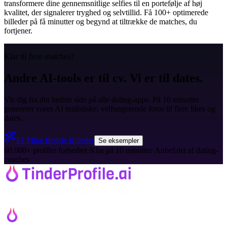
transformere dine gennemsnitlige selfies til en portefølje af høj
kvalitet, der signalerer tryghed og selvtillid. Få 100+ optimerede
billeder på få minutter og begynd at tiltrække de matches, du
fortjener.
Klar til flere matches?
Andre AI-tools er til cv. Vi er til dates.
Vis dig fra din bedste side på alle dating-apps. På 10 minutter
genererer vores AI realistiske, velfungerende fotos til flere likes og
dates.
Få Mine Bedste Billeder
Se eksempler
60.000+ profiler forbedret
·
Klar på 10 minutter
·
Anbefalet af dating-
coaches