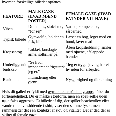
hvordan forskellige billeder opfattes.
MALE GAZE
FEMALE GAZE (HVAD
FEATURE
(HVAD MÆND
KVINDER VIL HAVE)
POSTER)
Dominans, stoicisme,
Varme, kompetence,
Viben
"for sej"
sårbarhed
Gym-selfie, holder en
Læser en bog, leger med en
Typisk billede
fisk, bilrat
hund, laver mad
Åben kropsholdning, smiler
Lukket, korslagte
Kropssprog
med øjnene, afslappede
arme, solbriller på
hænder
"Se hvor
Underliggende
"Jeg er tryg, sjov og har et
imponerende/rig/stærk
budskab
liv uden for arbejdet."
jeg er."
Intimidering eller
Reaktionen
Nysgerrighed og tiltrækning
øjenrul
Hvis dit galleri er fyldt med
gym-billeder på dating-apps
, råber du
forfængelighed. Du er måske i topform, men en spejl-selfie uden
trøje føles aggressiv. Et billede af dig, der spiller beachvolley eller
vandrer i en velsiddende t-shirt, viser den samme fysik, men
rammesætter det i en kontekst af sjov og vitalitet. Det er det, der er
skiftet til female gaze.