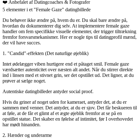
❤️
Anbefalet af Datingcoaches
& Fotografer
5 elementer i et "Female Gaze" datingbillede
Du behøver ikke ændre på, hvem du er. Du skal bare ændre på,
hvordan du dokumenterer dig selv. At implementere female gaze
handler om fem specifikke visuelle elementer, der trigger tiltrækning
fremfor forsvarsmekanismer. Her er nogle
tips til datingprofil mænd
,
der vil have succes.
1. "Candid"-effekten (Det naturlige øjeblik)
Intet ødelægger viben hurtigere end et påtaget smil. Female gaze
værdsætter autenticitet over næsten alt andet. Når du stirrer direkte
ind i linsen med et stivnet grin, ser det opstillet ud. Det ligner, at du
prøver at sælge noget.
Autentiske datingbilleder antyder social proof.
Hvis du griner af noget uden for kameraet, antyder det, at du er
sammen med venner. Det antyder, at du er sjov. Det får beskueren til
at føle, at de får et glimt af et ægte øjeblik fremfor at se på en
opstillet statue. Det skaber en følelse af intimitet, før I overhovedet
har mødt hinanden.
2. Hænder og underarme