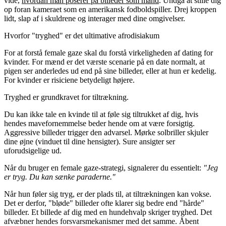
vide,
hvordan man poserer på billeder som mand
. Undgå at stille dig
op foran kameraet som en amerikansk fodboldspiller. Drej kroppen
lidt, slap af i skuldrene og interager med dine omgivelser.
Hvorfor "tryghed" er det ultimative afrodisiakum
For at forstå female gaze skal du forstå virkeligheden af dating for
kvinder. For mænd er det værste scenarie på en date normalt, at
pigen ser anderledes ud end på sine billeder, eller at hun er kedelig.
For kvinder er risiciene betydeligt højere.
Tryghed er grundkravet for tiltrækning.
Du kan ikke tale en kvinde til at føle sig tiltrukket af dig, hvis
hendes mavefornemmelse beder hende om at være forsigtig.
Aggressive billeder trigger den advarsel. Mørke solbriller skjuler
dine øjne (vinduet til dine hensigter). Sure ansigter ser
uforudsigelige ud.
Når du bruger en female gaze-strategi, signalerer du essentielt:
"Jeg
er tryg. Du kan sænke paraderne."
Når hun føler sig tryg, er der plads til, at tiltrækningen kan vokse.
Det er derfor, "bløde" billeder ofte klarer sig bedre end "hårde"
billeder. Et billede af dig med en hundehvalp skriger tryghed. Det
afvæbner hendes forsvarsmekanismer med det samme. Åbent