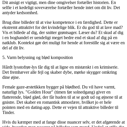
Dit ansigt er vigtigt, men dine omgivelser fortæller historien. En
selfie i et kedeligt soveværelse fortæller hende intet om dit liv. Det
antyder kedsomhed.
Brug dine billeder til at vise kompetence i en færdighed. Dette er
ekstremt attraktivt for det kvindelige blik. Er du god til at lave mad?
Vis et billede af dig, der snitter grøntsager. Læser du? Et skud af dig
i en boghandel er uendeligt meget bedre end et skud af dig på en
natklub. Kontekst gør det muligt for hende at forestille sig at være en
del af dit liv.
5. Varm belysning og blød komposition
Hårdt lysstofrør-lys får dig til at ligne en mistænkt i en krimiserie.
Det fremhæver alle fejl og skaber dybe, mørke skygger omkring
dine øjne.
Female gaze-æstetikken bygger på blødhed. Du vil have varmt,
naturligt lys. "Golden Hour" (timen før solnedgang) giver en
flatterende, blød glød, der får huden til at se godt ud og øjnene til at
gnistre. Det skaber en romantisk atmosfære, hvilket jo er hele
pointen med en dating-app. Dette er vejen til
attraktive billeder til
Tinder
.
Hvis du kæmper med at fange disse nuancer selv, er det afgørende at