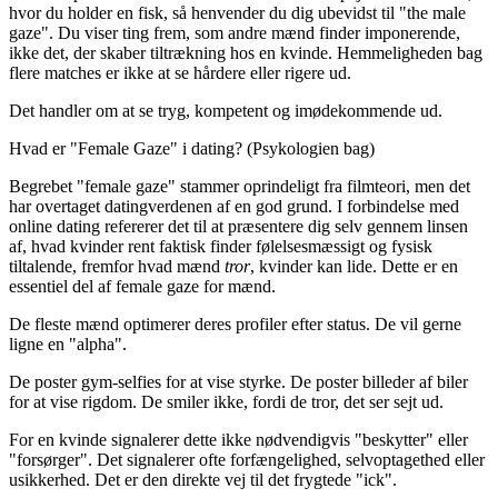
hvor du holder en fisk, så henvender du dig ubevidst til "the male
gaze". Du viser ting frem, som andre mænd finder imponerende,
ikke det, der skaber tiltrækning hos en kvinde. Hemmeligheden bag
flere matches er ikke at se hårdere eller rigere ud.
Det handler om at se tryg, kompetent og imødekommende ud.
Hvad er "Female Gaze" i dating? (Psykologien bag)
Begrebet "female gaze" stammer oprindeligt fra filmteori, men det
har overtaget datingverdenen af en god grund. I forbindelse med
online dating refererer det til at præsentere dig selv gennem linsen
af, hvad kvinder rent faktisk finder følelsesmæssigt og fysisk
tiltalende, fremfor hvad mænd
tror
, kvinder kan lide. Dette er en
essentiel del af
female gaze for mænd
.
De fleste mænd optimerer deres profiler efter status. De vil gerne
ligne en "alpha".
De poster gym-selfies for at vise styrke. De poster billeder af biler
for at vise rigdom. De smiler ikke, fordi de tror, det ser sejt ud.
For en kvinde signalerer dette ikke nødvendigvis "beskytter" eller
"forsørger". Det signalerer ofte forfængelighed, selvoptagethed eller
usikkerhed. Det er den direkte vej til det frygtede "ick".