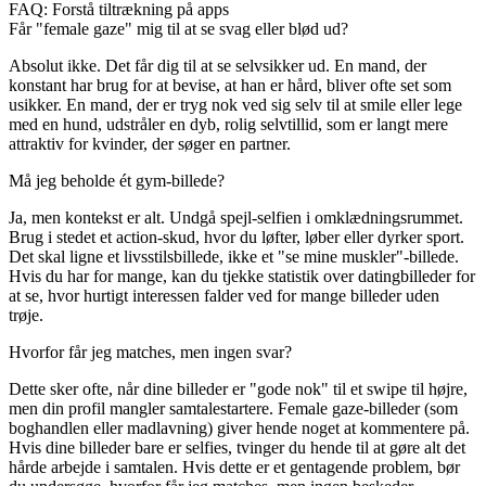
FAQ: Forstå tiltrækning på apps
Får "female gaze" mig til at se svag eller blød ud?
Absolut ikke. Det får dig til at se selvsikker ud. En mand, der
konstant har brug for at bevise, at han er hård, bliver ofte set som
usikker. En mand, der er tryg nok ved sig selv til at smile eller lege
med en hund, udstråler en dyb, rolig selvtillid, som er langt mere
attraktiv for kvinder, der søger en partner.
Må jeg beholde ét gym-billede?
Ja, men kontekst er alt. Undgå spejl-selfien i omklædningsrummet.
Brug i stedet et action-skud, hvor du løfter, løber eller dyrker sport.
Det skal ligne et livsstilsbillede, ikke et "se mine muskler"-billede.
Hvis du har for mange, kan du tjekke statistik over datingbilleder for
at se, hvor hurtigt interessen falder ved for mange billeder uden
trøje.
Hvorfor får jeg matches, men ingen svar?
Dette sker ofte, når dine billeder er "gode nok" til et swipe til højre,
men din profil mangler samtalestartere. Female gaze-billeder (som
boghandlen eller madlavning) giver hende noget at kommentere på.
Hvis dine billeder bare er selfies, tvinger du hende til at gøre alt det
hårde arbejde i samtalen. Hvis dette er et gentagende problem, bør