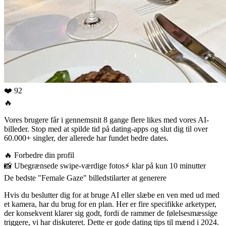
❤️ 92
🔥
Vores brugere får i gennemsnit 8 gange flere likes med vores AI-
billeder. Stop med at spilde tid på dating-apps og slut dig til over
60.000+ singler, der allerede har fundet bedre dates.
🔥
Forbedre din profil
📸
Ubegrænsede swipe-værdige fotos
⚡️
klar på kun 10 minutter
De bedste "Female Gaze" billedstilarter at generere
Hvis du beslutter dig for at bruge AI eller slæbe en ven med ud med
et kamera, har du brug for en plan. Her er fire specifikke arketyper,
der konsekvent klarer sig godt, fordi de rammer de følelsesmæssige
triggere, vi har diskuteret. Dette er gode
dating tips til mænd i 2024
.