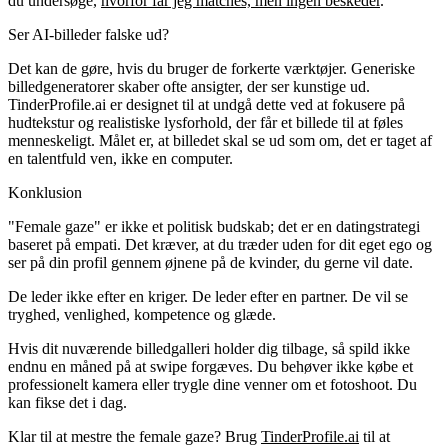
du undersøge,
hvorfor får jeg matches, men ingen beskeder
.
Ser AI-billeder falske ud?
Det kan de gøre, hvis du bruger de forkerte værktøjer. Generiske
billedgeneratorer skaber ofte ansigter, der ser kunstige ud.
TinderProfile.ai er designet til at undgå dette ved at fokusere på
hudtekstur og realistiske lysforhold, der får et billede til at føles
menneskeligt. Målet er, at billedet skal se ud som om, det er taget af
en talentfuld ven, ikke en computer.
Konklusion
"Female gaze" er ikke et politisk budskab; det er en datingstrategi
baseret på empati. Det kræver, at du træder uden for dit eget ego og
ser på din profil gennem øjnene på de kvinder, du gerne vil date.
De leder ikke efter en kriger. De leder efter en partner. De vil se
tryghed, venlighed, kompetence og glæde.
Hvis dit nuværende billedgalleri holder dig tilbage, så spild ikke
endnu en måned på at swipe forgæves. Du behøver ikke købe et
professionelt kamera eller trygle dine venner om et fotoshoot. Du
kan fikse det i dag.
Klar til at mestre the female gaze?
Brug
TinderProfile.ai
til at