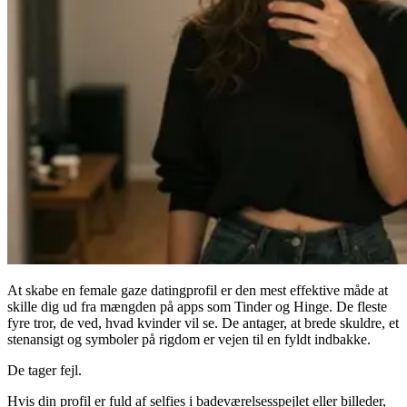
At skabe en
female gaze datingprofil
er den mest effektive måde at
skille dig ud fra mængden på apps som Tinder og Hinge. De fleste
fyre tror, de ved, hvad kvinder vil se. De antager, at brede skuldre, et
stenansigt og symboler på rigdom er vejen til en fyldt indbakke.
De tager fejl.
Hvis din profil er fuld af selfies i badeværelsesspejlet eller billeder,