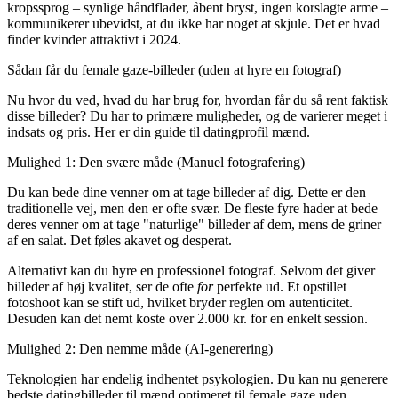
kropssprog – synlige håndflader, åbent bryst, ingen korslagte arme –
kommunikerer ubevidst, at du ikke har noget at skjule. Det er
hvad
finder kvinder attraktivt
i 2024.
Sådan får du female gaze-billeder (uden at hyre en fotograf)
Nu hvor du ved, hvad du har brug for, hvordan får du så rent faktisk
disse billeder? Du har to primære muligheder, og de varierer meget i
indsats og pris. Her er din
guide til datingprofil mænd
.
Mulighed 1: Den svære måde (Manuel fotografering)
Du kan bede dine venner om at tage billeder af dig. Dette er den
traditionelle vej, men den er ofte svær. De fleste fyre hader at bede
deres venner om at tage "naturlige" billeder af dem, mens de griner
af en salat. Det føles akavet og desperat.
Alternativt kan du hyre en professionel fotograf. Selvom det giver
billeder af høj kvalitet, ser de ofte
for
perfekte ud. Et opstillet
fotoshoot kan se stift ud, hvilket bryder reglen om autenticitet.
Desuden kan det nemt koste over 2.000 kr. for en enkelt session.
Mulighed 2: Den nemme måde (AI-generering)
Teknologien har endelig indhentet psykologien. Du kan nu generere
bedste datingbilleder til mænd
optimeret til female gaze uden