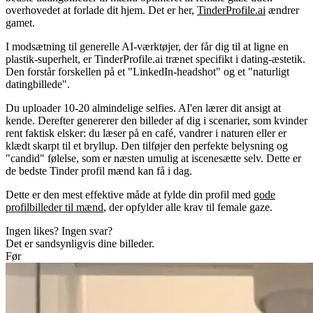
overhovedet at forlade dit hjem. Det er her,
TinderProfile.ai
ændrer
gamet.
I modsætning til generelle AI-værktøjer, der får dig til at ligne en
plastik-superhelt, er TinderProfile.ai trænet specifikt i dating-æstetik.
Den forstår forskellen på et "LinkedIn-headshot" og et "naturligt
datingbillede".
Du uploader 10-20 almindelige selfies. AI'en lærer dit ansigt at
kende. Derefter genererer den billeder af dig i scenarier, som kvinder
rent faktisk elsker: du læser på en café, vandrer i naturen eller er
klædt skarpt til et bryllup. Den tilføjer den perfekte belysning og
"candid" følelse, som er næsten umulig at iscenesætte selv. Dette er
de
bedste Tinder profil mænd
kan få i dag.
Dette er den mest effektive måde at fylde din profil med
gode
profilbilleder til mænd
, der opfylder alle krav til female gaze.
Ingen likes? Ingen svar?
Det er sandsynligvis dine billeder.
Før