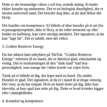
Dette er det hemmelige våben i
soft boy æstetik dating
. Kvinder
elsker hænder og underarme. Det er en biologisk finurlighed, der er
næsten universelt sand. Det betyder dog ikke, at du skal flekse din
bicep.
Det handler om kompetence. Et billede af dine hænder på et rat (fra
et passagerperspektiv, ikke et flex), at du ruller ærmerne op eller
holder en kaffekop, kan være utroligt attraktivt. Det signalerer, at du
kan "tage fat". Det er subtilt, men det virker.
3. Golden Retriever Energy
Du har sikkert hørt udtrykket på TikTok. "Golden Retriever
Energy" refererer til en mand, der er åbenlyst glad, entusiastisk og
venlig. Det er modsætningen til den "dark triad" bad boy-
personlighed, som mange før i tiden troede var vejen frem.
Tænk på et billede af dig, der leger med en hund. Du smiler.
Hunden er glad. Det signalerer, at du er i stand til at drage omsorg.
Det viser, at du har empati. Hvis en hund stoler på dig, føler hun
ubevidst, at hun også kan stole på dig. Dette er
hvad kvinder kigger
efter i datingbilleder
.
4. Kontekst og kompetence