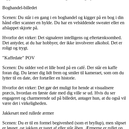
Boghandel-billedet
Scenen:
Du står i en gang i en boghandel og kigger på en bog i din
hånd eller scanner en hylde. Du har en velsiddende sweater eller en
afslappet skjorte på.
Hvorfor det virker:
Det signalerer intelligens og eftertænksomhed.
Det antyder, at du har hobbyer, der ikke involverer alkohol. Det er
roligt og trygt.
"Kaffedate" POV
Scenen:
Du sidder ved et lille bord på en café. Der står en kaffe
foran dig. Du læner dig lidt frem og smiler til kameraet, som om du
lytter til en date, der fortæller en historie.
Hvorfor det virker:
Det gør det muligt for hende at visualisere
præcis, hvordan en første date med dig ville se ud. Hvis du ser
engageret og charmerende ud på billedet, antager hun, at du også vil
være det i virkeligheden.
Jakkesæt med rullede ærmer
Scenen:
Du er til en formel begivenhed (som et bryllup), men slipset
er løsnet, og jakken er taget af eller står åben. Ærmerne er rullet op.