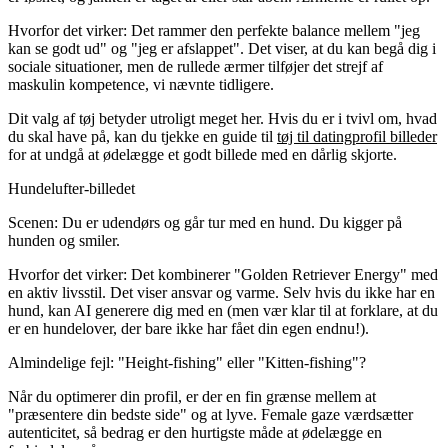
Hvorfor det virker:
Det rammer den perfekte balance mellem "jeg
kan se godt ud" og "jeg er afslappet". Det viser, at du kan begå dig i
sociale situationer, men de rullede ærmer tilføjer det strejf af
maskulin kompetence, vi nævnte tidligere.
Dit valg af tøj betyder utroligt meget her. Hvis du er i tvivl om, hvad
du skal have på, kan du tjekke en guide til
tøj til datingprofil billeder
for at undgå at ødelægge et godt billede med en dårlig skjorte.
Hundelufter-billedet
Scenen:
Du er udendørs og går tur med en hund. Du kigger på
hunden og smiler.
Hvorfor det virker:
Det kombinerer "Golden Retriever Energy" med
en aktiv livsstil. Det viser ansvar og varme. Selv hvis du ikke har en
hund, kan AI generere dig med en (men vær klar til at forklare, at du
er en hundelover, der bare ikke har fået din egen endnu!).
Almindelige fejl: "Height-fishing" eller "Kitten-fishing"?
Når du optimerer din profil, er der en fin grænse mellem at
"præsentere din bedste side" og at lyve. Female gaze værdsætter
autenticitet, så bedrag er den hurtigste måde at ødelægge en