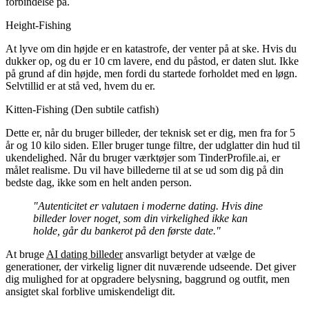
forbindelse på.
Height-Fishing
At lyve om din højde er en katastrofe, der venter på at ske. Hvis du
dukker op, og du er 10 cm lavere, end du påstod, er daten slut. Ikke
på grund af din højde, men fordi du startede forholdet med en løgn.
Selvtillid er at stå ved, hvem du er.
Kitten-Fishing (Den subtile catfish)
Dette er, når du bruger billeder, der teknisk set er dig, men fra for 5
år og 10 kilo siden. Eller bruger tunge filtre, der udglatter din hud til
ukendelighed. Når du bruger værktøjer som TinderProfile.ai, er
målet realisme. Du vil have billederne til at se ud som dig på din
bedste dag, ikke som en helt anden person.
"Autenticitet er valutaen i moderne dating. Hvis dine
billeder lover noget, som din virkelighed ikke kan
holde, går du bankerot på den første date."
At bruge
AI dating billeder
ansvarligt betyder at vælge de
generationer, der virkelig ligner dit nuværende udseende. Det giver
dig mulighed for at opgradere belysning, baggrund og outfit, men
ansigtet skal forblive umiskendeligt dit.