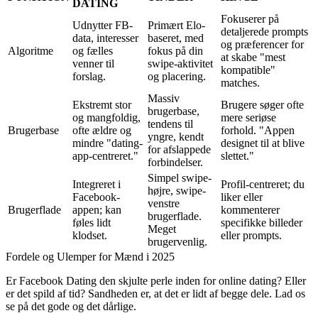
DATING
Fokuserer på
Udnytter FB-
Primært Elo-
detaljerede prompts
data, interesser
baseret, med
og præferencer for
Algoritme
og fælles
fokus på din
at skabe "mest
venner til
swipe-aktivitet
kompatible"
forslag.
og placering.
matches.
Massiv
Ekstremt stor
Brugere søger ofte
brugerbase,
og mangfoldig,
mere seriøse
tendens til
Brugerbase
ofte ældre og
forhold. "Appen
yngre, kendt
mindre "dating-
designet til at blive
for afslappede
app-centreret."
slettet."
forbindelser.
Simpel swipe-
Integreret i
Profil-centreret; du
højre, swipe-
Facebook-
liker eller
venstre
Brugerflade
appen; kan
kommenterer
brugerflade.
føles lidt
specifikke billeder
Meget
klodset.
eller prompts.
brugervenlig.
Fordele og Ulemper for Mænd i 2025
Er Facebook Dating den skjulte perle inden for online dating? Eller
er det spild af tid? Sandheden er, at det er lidt af begge dele. Lad os
se på det gode og det dårlige.