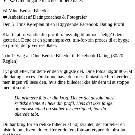
Omdan gode matches til flere dates
Få Mine Bedste Billeder
❤️
Anbefalet af Datingcoaches
& Fotografer
Den 5-Trins Køreplan til en Højtydende Facebook Dating Profil
Klar til at forvandle din profil fra usynlig til uimodståelig? Glem
gætterier. Dette er en gennemprøvet, trin-for-trin proces til at bygge
en profil, der giver resultater.
Trin 1: Valg af Dine Bedste Billeder til Facebook Dating (80/20
Reglen)
Lyt godt efter, for dette er den vigtigste del. Dine fotos udgør 80% af
din dating succes. Du kunne have den mest fantastiske bio i verden,
men ingen vil læse den, hvis dine billeder ikke får dem til at stoppe
med at scrolle.
Dit primære foto er din krog. Det er det absolut mest
kritiske element i hele din profil. Hvis det ikke fanger
opmærksomhed og skaber nysgerrighed, har du
allerede tabt.
Du har brug for en række billeder af høj kvalitet, der fortæller en
historie om, hvem du er. Her er de fem foto-arketyper, du absolut