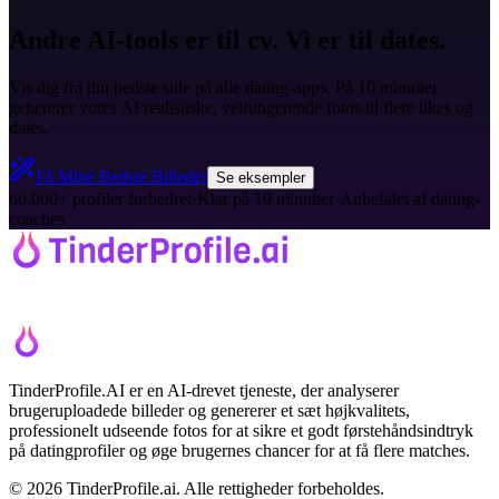
Andre AI-tools er til cv. Vi er til dates.
Vis dig fra din bedste side på alle dating-apps. På 10 minutter
genererer vores AI realistiske, velfungerende fotos til flere likes og
dates.
Få Mine Bedste Billeder
Se eksempler
60.000+ profiler forbedret
·
Klar på 10 minutter
·
Anbefalet af dating-
coaches
TinderProfile.AI er en AI-drevet tjeneste, der analyserer
brugeruploadede billeder og genererer et sæt højkvalitets,
professionelt udseende fotos for at sikre et godt førstehåndsindtryk
på datingprofiler og øge brugernes chancer for at få flere matches.
© 2026 TinderProfile.ai. Alle rettigheder forbeholdes.