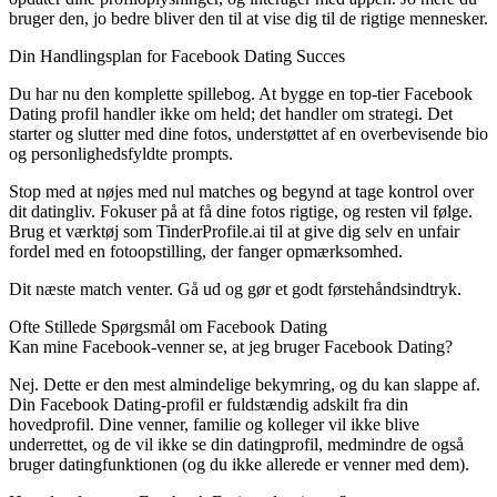
bruger den, jo bedre bliver den til at vise dig til de rigtige mennesker.
Din Handlingsplan for Facebook Dating Succes
Du har nu den komplette spillebog. At bygge en top-tier Facebook
Dating profil handler ikke om held; det handler om strategi. Det
starter og slutter med dine fotos, understøttet af en overbevisende bio
og personlighedsfyldte prompts.
Stop med at nøjes med nul matches og begynd at tage kontrol over
dit datingliv. Fokuser på at få dine fotos rigtige, og resten vil følge.
Brug et værktøj som
TinderProfile.ai
til at give dig selv en unfair
fordel med en fotoopstilling, der fanger opmærksomhed.
Dit næste match venter. Gå ud og gør et godt førstehåndsindtryk.
Ofte Stillede Spørgsmål om Facebook Dating
Kan mine Facebook-venner se, at jeg bruger Facebook Dating?
Nej. Dette er den mest almindelige bekymring, og du kan slappe af.
Din Facebook Dating-profil er fuldstændig adskilt fra din
hovedprofil. Dine venner, familie og kolleger vil ikke blive
underrettet, og de vil ikke se din datingprofil, medmindre de også
bruger datingfunktionen (og du ikke allerede er venner med dem).