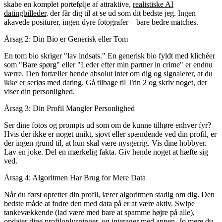
skabe en komplet portefølje af attraktive,
realistiske AI
datingbilleder
, der får dig til at se ud som dit bedste jeg. Ingen
akavede positurer, ingen dyre fotografer – bare bedre matches.
Årsag 2: Din Bio er Generisk eller Tom
En tom bio skriger "lav indsats." En generisk bio fyldt med klichéer
som "Bare spørg" eller "Leder efter min partner in crime" er endnu
værre. Den fortæller hende absolut intet om dig og signalerer, at du
ikke er seriøs med dating. Gå tilbage til Trin 2 og skriv noget, der
viser din personlighed.
Årsag 3: Din Profil Mangler Personlighed
Ser dine fotos og prompts ud som om de kunne tilhøre enhver fyr?
Hvis der ikke er noget unikt, sjovt eller spændende ved din profil, er
der ingen grund til, at hun skal være nysgerrig. Vis dine hobbyer.
Lav en joke. Del en mærkelig fakta. Giv hende noget at hæfte sig
ved.
Årsag 4: Algoritmen Har Brug for Mere Data
Når du først opretter din profil, lærer algoritmen stadig om dig. Den
bedste måde at fodre den med data på er at være aktiv. Swipe
tankevækkende (lad være med bare at spamme højre på alle),
opdater dine profiloplysninger, og interager med appen. Jo mere du