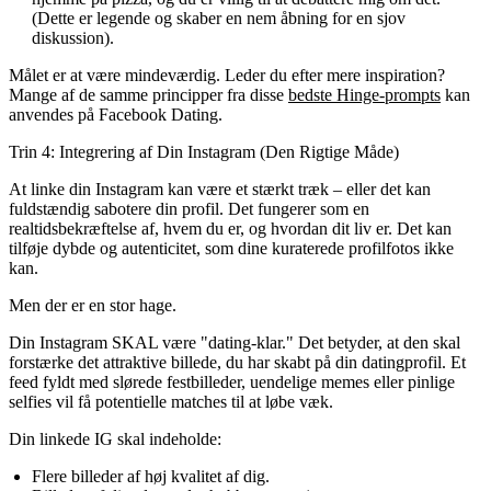
(Dette er legende og skaber en nem åbning for en sjov
diskussion).
Målet er at være mindeværdig. Leder du efter mere inspiration?
Mange af de samme principper fra disse
bedste Hinge-prompts
kan
anvendes på Facebook Dating.
Trin 4: Integrering af Din Instagram (Den Rigtige Måde)
At linke din Instagram kan være et stærkt træk – eller det kan
fuldstændig sabotere din profil. Det fungerer som en
realtidsbekræftelse af, hvem du er, og hvordan dit liv er. Det kan
tilføje dybde og autenticitet, som dine kuraterede profilfotos ikke
kan.
Men der er en stor hage.
Din Instagram
SKAL
være "dating-klar." Det betyder, at den skal
forstærke det attraktive billede, du har skabt på din datingprofil. Et
feed fyldt med slørede festbilleder, uendelige memes eller pinlige
selfies vil få potentielle matches til at løbe væk.
Din linkede IG skal indeholde:
Flere billeder af høj kvalitet af dig.