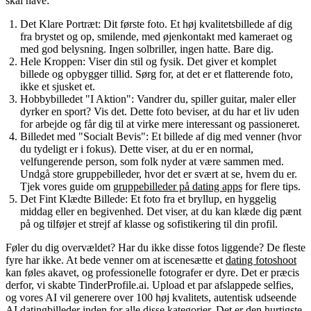
skal have:
Det Klare Portræt:
Dit første foto. Et høj kvalitetsbillede af dig
fra brystet og op, smilende, med øjenkontakt med kameraet og
med god belysning. Ingen solbriller, ingen hatte. Bare dig.
Hele Kroppen:
Viser din stil og fysik. Det giver et komplet
billede og opbygger tillid. Sørg for, at det er et flatterende foto,
ikke et sjusket et.
Hobbybilledet "I Aktion":
Vandrer du, spiller guitar, maler eller
dyrker en sport? Vis det. Dette foto beviser, at du har et liv uden
for arbejde og får dig til at virke mere interessant og passioneret.
Billedet med "Socialt Bevis":
Et billede af dig med venner (hvor
du tydeligt er i fokus). Dette viser, at du er en normal,
velfungerende person, som folk nyder at være sammen med.
Undgå store gruppebilleder, hvor det er svært at se, hvem du er.
Tjek vores guide om
gruppebilleder på dating apps
for flere tips.
Det Fint Klædte Billede:
Et foto fra et bryllup, en hyggelig
middag eller en begivenhed. Det viser, at du kan klæde dig pænt
på og tilføjer et strejf af klasse og sofistikering til din profil.
Føler du dig overvældet? Har du ikke disse fotos liggende? De fleste
fyre har ikke. At bede venner om at iscenesætte et
dating fotoshoot
kan føles akavet, og professionelle fotografer er dyre. Det er præcis
derfor, vi skabte
TinderProfile.ai
. Upload et par afslappede selfies,
og vores AI vil generere over 100 høj kvalitets, autentisk udseende
AI datingbilleder
inden for alle disse kategorier. Det er den hurtigste