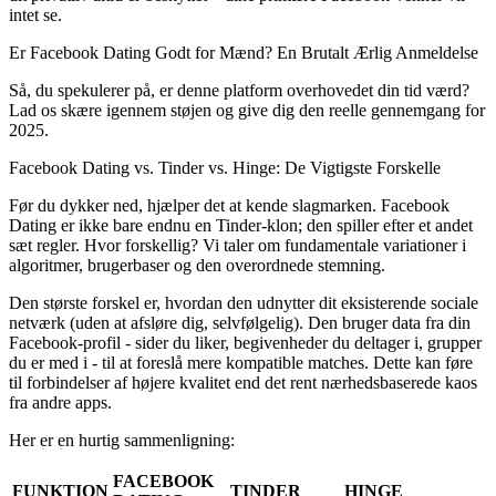
intet se.
Er Facebook Dating Godt for Mænd? En Brutalt Ærlig Anmeldelse
Så, du spekulerer på, er denne platform overhovedet din tid værd?
Lad os skære igennem støjen og give dig den reelle gennemgang for
2025.
Facebook Dating vs. Tinder vs. Hinge: De Vigtigste Forskelle
Før du dykker ned, hjælper det at kende slagmarken. Facebook
Dating er ikke bare endnu en Tinder-klon; den spiller efter et andet
sæt regler. Hvor forskellig? Vi taler om fundamentale variationer i
algoritmer, brugerbaser og den overordnede stemning.
Den største forskel er, hvordan den udnytter dit eksisterende sociale
netværk (uden at afsløre dig, selvfølgelig). Den bruger data fra din
Facebook-profil - sider du liker, begivenheder du deltager i, grupper
du er med i - til at foreslå mere kompatible matches. Dette kan føre
til forbindelser af højere kvalitet end det rent nærhedsbaserede kaos
fra andre apps.
Her er en hurtig sammenligning:
FACEBOOK
FUNKTION
TINDER
HINGE