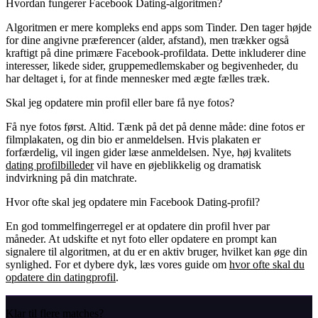
Hvordan fungerer Facebook Dating-algoritmen?
Algoritmen er mere kompleks end apps som Tinder. Den tager højde
for dine angivne præferencer (alder, afstand), men trækker også
kraftigt på dine primære Facebook-profildata. Dette inkluderer dine
interesser, likede sider, gruppemedlemskaber og begivenheder, du
har deltaget i, for at finde mennesker med ægte fælles træk.
Skal jeg opdatere min profil eller bare få nye fotos?
Få nye fotos først. Altid. Tænk på det på denne måde: dine fotos er
filmplakaten, og din bio er anmeldelsen. Hvis plakaten er
forfærdelig, vil ingen gider læse anmeldelsen. Nye, høj kvalitets
dating profilbilleder
vil have en øjeblikkelig og dramatisk
indvirkning på din matchrate.
Hvor ofte skal jeg opdatere min Facebook Dating-profil?
En god tommelfingerregel er at opdatere din profil hver par
måneder. At udskifte et nyt foto eller opdatere en prompt kan
signalere til algoritmen, at du er en aktiv bruger, hvilket kan øge din
synlighed. For et dybere dyk, læs vores guide om
hvor ofte skal du
opdatere din datingprofil
.
Klar til flere matches?