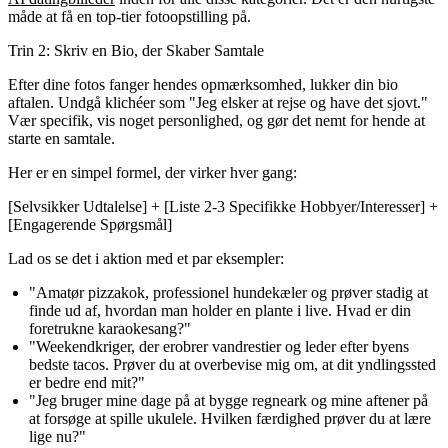
måde at få en top-tier fotoopstilling på.
Trin 2: Skriv en Bio, der Skaber Samtale
Efter dine fotos fanger hendes opmærksomhed, lukker din bio
aftalen. Undgå klichéer som "Jeg elsker at rejse og have det sjovt."
Vær specifik, vis noget personlighed, og gør det nemt for hende at
starte en samtale.
Her er en simpel formel, der virker hver gang:
[Selvsikker Udtalelse] + [Liste 2-3 Specifikke Hobbyer/Interesser] +
[Engagerende Spørgsmål]
Lad os se det i aktion med et par eksempler:
"Amatør pizzakok, professionel hundekæler og prøver stadig at
finde ud af, hvordan man holder en plante i live. Hvad er din
foretrukne karaokesang?"
"Weekendkriger, der erobrer vandrestier og leder efter byens
bedste tacos. Prøver du at overbevise mig om, at dit yndlingssted
er bedre end mit?"
"Jeg bruger mine dage på at bygge regneark og mine aftener på
at forsøge at spille ukulele. Hvilken færdighed prøver du at lære
lige nu?"