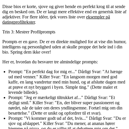
Disse bios er korte, sjove og giver hende en perfekt krog til at sende
dig en besked om. De er langt mere effektive end en generisk liste af
adjektiver. For flere idéer, tjek vores liste over
eksempler på
datingprofiltekster
.
Trin 3: Mestrer Profilprompts
Prompts er en gave. De er en direkte mulighed for at vise din humor,
intelligens og personlighed uden at skulle proppe det hele ind i din
bio. Spring dem ikke over!
Her er, hvordan du besvarer tre almindelige prompts:
Prompt: "En perfekt dag for mig er..."
Dårligt Svar:
"At hænge
ud med venner."
Killer Svar:
"En langsom morgen med god
kaffe, en lang vandretur med min hund, og at afslutte dagen med
at prøve et nyt bryggeri i byen. Simple ting." (Dette maler et
levende billede).
Prompt: "Jeg er mærkeligt tiltrukket af..."
Dårligt Svar:
"Et
dejligt smil."
Killer Svar:
"En, der bliver super passioneret og
nørdet, når de taler om deres yndlingsemne. Fortæl mig om din
besættelse." (Dette er unikt og opfordrer til et svar).
Prompt: "Vi kommer godt ud af det, hvis..."
Dårligt Svar:
"Du er
sjov og afslappet."
Killer Svar:
"Du mener, at ananas hører
hjemme på pizza, og du er villig til at debattere mig om det."