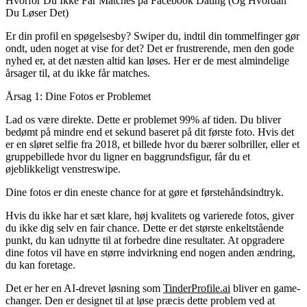
Hvorfor Du Ikke Får Matches på Facebook Dating (Og Hvordan
Du Løser Det)
Er din profil en spøgelsesby? Swiper du, indtil din tommelfinger gør
ondt, uden noget at vise for det? Det er frustrerende, men den gode
nyhed er, at det næsten altid kan løses. Her er de mest almindelige
årsager til, at du ikke får matches.
Årsag 1: Dine Fotos er Problemet
Lad os være direkte. Dette er problemet 99% af tiden. Du bliver
bedømt på mindre end et sekund baseret på dit første foto. Hvis det
er en sløret selfie fra 2018, et billede hvor du bærer solbriller, eller et
gruppebillede hvor du ligner en baggrundsfigur, får du et
øjeblikkeligt venstreswipe.
Dine fotos er din eneste chance for at gøre et førstehåndsindtryk.
Hvis du ikke har et sæt klare, høj kvalitets og varierede fotos, giver
du ikke dig selv en fair chance. Dette er det største enkeltstående
punkt, du kan udnytte til at forbedre dine resultater. At opgradere
dine fotos vil have en større indvirkning end nogen anden ændring,
du kan foretage.
Det er her en AI-drevet løsning som
TinderProfile.ai
bliver en game-
changer. Den er designet til at løse præcis dette problem ved at