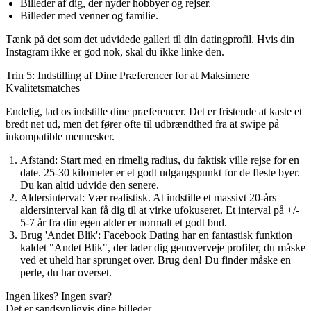
Billeder af dig, der nyder hobbyer og rejser.
Billeder med venner og familie.
Tænk på det som det udvidede galleri til din datingprofil. Hvis din
Instagram ikke er god nok,
skal du ikke linke den.
Trin 5: Indstilling af Dine Præferencer for at Maksimere
Kvalitetsmatches
Endelig, lad os indstille dine præferencer. Det er fristende at kaste et
bredt net ud, men det fører ofte til udbrændthed fra at swipe på
inkompatible mennesker.
Afstand:
Start med en rimelig radius, du faktisk ville rejse for en
date. 25-30 kilometer er et godt udgangspunkt for de fleste byer.
Du kan altid udvide den senere.
Aldersinterval:
Vær realistisk. At indstille et massivt 20-års
aldersinterval kan få dig til at virke ufokuseret. Et interval på +/-
5-7 år fra din egen alder er normalt et godt bud.
Brug 'Andet Blik':
Facebook Dating har en fantastisk funktion
kaldet "Andet Blik", der lader dig genoverveje profiler, du måske
ved et uheld har sprunget over. Brug den! Du finder måske en
perle, du har overset.
Ingen likes? Ingen svar?
Det er sandsynligvis dine billeder.