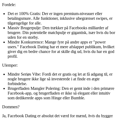
Fordele:
Det er 100% Gratis:
Der er ingen premium-niveauer eller
betalingsmure. Alle funktioner, inklusive ubegrænset swipes, er
tilgængelige for alle.
Massiv Brugerpulje:
Den trækker på Facebooks milliarder af
brugere. Din potentielle matchpulje er gigantisk, især hvis du bor
uden for en storby.
Mindre Konkurrence:
Mange fyre på andre apps er "power
users." Facebook Dating har et mere afslappet publikum, hvilket
giver dig en bedre chance for at skille dig ud, hvis du har en god
profil.
Ulemper:
Mindre Seriøs Vibe:
Fordi det er gratis og let at få adgang til, er
nogle brugere ikke lige så investerede i at finde en ægte
forbindelse.
Brugerfladen Mangler Polering:
Den er gemt inde i den primære
Facebook-app, og brugerfladen er ikke så elegant eller intuitiv
som dedikerede apps som Hinge eller Bumble.
Dommen?
Ja, Facebook Dating er absolut det værd for mænd,
hvis
du bygger