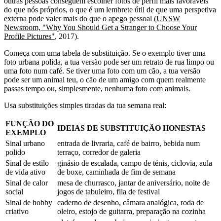
outras pessoas conseguem escolher fotos de perfil mais favoráveis
do que nós próprios, o que é um lembrete útil de que uma perspetiva
externa pode valer mais do que o apego pessoal (
UNSW
Newsroom, "Why You Should Get a Stranger to Choose Your
Profile Pictures"
, 2017).
Começa com uma tabela de substituição. Se o exemplo tiver uma
foto urbana polida, a tua versão pode ser um retrato de rua limpo ou
uma foto num café. Se tiver uma foto com um cão, a tua versão
pode ser um animal teu, o cão de um amigo com quem realmente
passas tempo ou, simplesmente, nenhuma foto com animais.
Usa substituições simples tiradas da tua semana real:
FUNÇÃO DO
IDEIAS DE SUBSTITUIÇÃO HONESTAS
EXEMPLO
Sinal urbano
entrada de livraria, café de bairro, bebida num
polido
terraço, corredor de galeria
Sinal de estilo
ginásio de escalada, campo de ténis, ciclovia, aula
de vida ativo
de boxe, caminhada de fim de semana
Sinal de calor
mesa de churrasco, jantar de aniversário, noite de
social
jogos de tabuleiro, fila de festival
Sinal de hobby
caderno de desenho, câmara analógica, roda de
criativo
oleiro, estojo de guitarra, preparação na cozinha