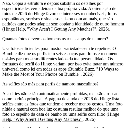
Não. Copia a estrutura e depois substitui os detalhes por
especificidades verdadeiras da tua própria vida. A orientação de
fotos de 2026 do Hinge favorece interesses reconhecíveis, fotos
espontâneas, sorrisos e sinais sociais ou com animais, que são
padrões que podes adaptar sem copiar a identidade de outro homem
(
Hinge Help, "Why Aren't I Getting Any Matches?"
, 2026).
Quantas fotos devem os homens usar nas apps de namoro?
Usa fotos suficientes para mostrar variedade sem te repetires. O
Bumble diz que os perfis têm seis espaços para fotos e recomenda
usá-los para mostrar diferentes lados da tua personalidade. Os
formatos de perfil do Hinge variam, por isso evita tratar um número
universal como lei em todas as apps (
Bumble Buzz, "10 Ways to
Make the Most of Your Photos on Bumble"
, 2026).
As selfies são más para perfis de namoro masculinos?
As selfies não estão automaticamente proibidas, mas são arriscadas
como padrão principal. A página de ajuda de 2026 do Hinge lista
selfies entre as fotos que tendem a receber menos gostos. Uma foto
nítida e natural com boa luz costuma resultar melhor do que uma
foto ao espelho da casa de banho ou uma selfie com filtro (
Hinge
Help, "Why Aren't I Getting Any Matches?"
, 2026).