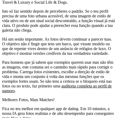
Travel & Luxury e Social Life & Dogs.
Isto só faz sentido depois de perceberes o padrão. Se o teu perfil
precisa de uma foto urbana acessível, de uma imagem de estilo de
vida ativo ou de um sinal social descontraído, a função visual já está
clara. O produto pode ajudar a preencher essa função quando a tua
galeria não chega.
Há um senão importante. As fotos devem continuar a parecer tuas.
O objetivo não é fingir que tens um barco, que viraste modelo ou
que de repente vives dentro de um anúncio de relógios de luxo. O
objetivo é mostrar versões credíveis da tua verdadeira variedade.
Para homens que já sabem que exemplos querem usar mas não têm
as imagens, este costuma ser o caminho mais rápido para corrigir o
problema. Carrega fotos existentes, escolhe a direção de estilo de
vida e monta um conjunto à volta das mesmas funções que os
exemplos fortes usam. Se não tens a certeza se o bloqueio está nas
fotos ou no texto, faz primeiro uma
auditoria completa ao perfil de
namoro
.
Melhores Fotos,
Mais Matches!
Fica no teu melhor em qualquer app de dating. Em 10 minutos, a
nossa IA gera fotos realistas e de alto desempenho para conseguires