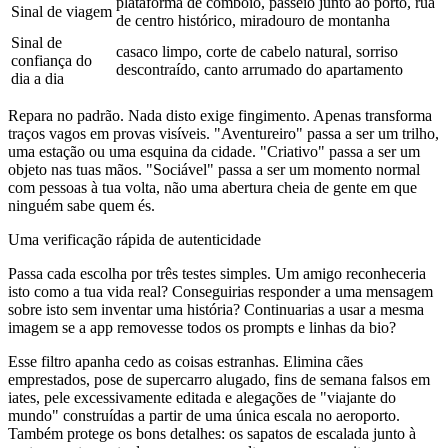
plataforma de comboio, passeio junto ao porto, rua
Sinal de viagem
de centro histórico, miradouro de montanha
Sinal de
casaco limpo, corte de cabelo natural, sorriso
confiança do
descontraído, canto arrumado do apartamento
dia a dia
Repara no padrão. Nada disto exige fingimento. Apenas transforma
traços vagos em provas visíveis. "Aventureiro" passa a ser um trilho,
uma estação ou uma esquina da cidade. "Criativo" passa a ser um
objeto nas tuas mãos. "Sociável" passa a ser um momento normal
com pessoas à tua volta, não uma abertura cheia de gente em que
ninguém sabe quem és.
Uma verificação rápida de autenticidade
Passa cada escolha por três testes simples. Um amigo reconheceria
isto como a tua vida real? Conseguirias responder a uma mensagem
sobre isto sem inventar uma história? Continuarias a usar a mesma
imagem se a app removesse todos os prompts e linhas da bio?
Esse filtro apanha cedo as coisas estranhas. Elimina cães
emprestados, pose de supercarro alugado, fins de semana falsos em
iates, pele excessivamente editada e alegações de "viajante do
mundo" construídas a partir de uma única escala no aeroporto.
Também protege os bons detalhes: os sapatos de escalada junto à