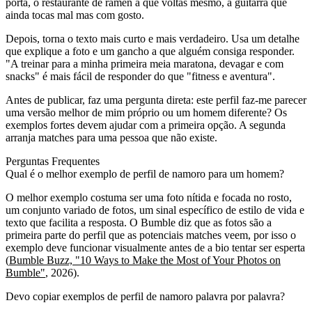
porta, o restaurante de ramen a que voltas mesmo, a guitarra que
ainda tocas mal mas com gosto.
Depois, torna o texto mais curto e mais verdadeiro. Usa um detalhe
que explique a foto e um gancho a que alguém consiga responder.
"A treinar para a minha primeira meia maratona, devagar e com
snacks" é mais fácil de responder do que "fitness e aventura".
Antes de publicar, faz uma pergunta direta: este perfil faz-me parecer
uma versão melhor de mim próprio ou um homem diferente? Os
exemplos fortes devem ajudar com a primeira opção. A segunda
arranja matches para uma pessoa que não existe.
Perguntas Frequentes
Qual é o melhor exemplo de perfil de namoro para um homem?
O melhor exemplo costuma ser uma foto nítida e focada no rosto,
um conjunto variado de fotos, um sinal específico de estilo de vida e
texto que facilita a resposta. O Bumble diz que as fotos são a
primeira parte do perfil que as potenciais matches veem, por isso o
exemplo deve funcionar visualmente antes de a bio tentar ser esperta
(
Bumble Buzz, "10 Ways to Make the Most of Your Photos on
Bumble"
, 2026).
Devo copiar exemplos de perfil de namoro palavra por palavra?