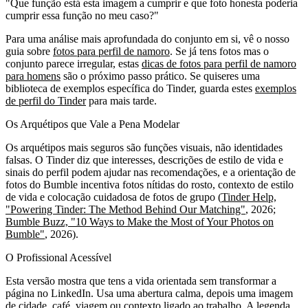
"Que função está esta imagem a cumprir e que foto honesta poderia
cumprir essa função no meu caso?"
Para uma análise mais aprofundada do conjunto em si, vê o nosso
guia sobre
fotos para perfil de namoro
. Se já tens fotos mas o
conjunto parece irregular, estas
dicas de fotos para perfil de namoro
para homens
são o próximo passo prático. Se quiseres uma
biblioteca de exemplos específica do Tinder, guarda estes
exemplos
de perfil do Tinder
para mais tarde.
Os Arquétipos que Vale a Pena Modelar
Os arquétipos mais seguros são funções visuais, não identidades
falsas. O Tinder diz que interesses, descrições de estilo de vida e
sinais do perfil podem ajudar nas recomendações, e a orientação de
fotos do Bumble incentiva fotos nítidas do rosto, contexto de estilo
de vida e colocação cuidadosa de fotos de grupo (
Tinder Help,
"Powering Tinder: The Method Behind Our Matching"
, 2026;
Bumble Buzz, "10 Ways to Make the Most of Your Photos on
Bumble"
, 2026).
O Profissional Acessível
Esta versão mostra que tens a vida orientada sem transformar a
página no LinkedIn. Usa uma abertura calma, depois uma imagem
de cidade, café, viagem ou contexto ligado ao trabalho. A legenda