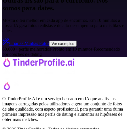
Outras IA são para o currículo. Nós
somos para dates.
Mostra o teu melhor em cada app de encontros. Em 10 minutos a
nossa IA gera fotos realistas e de alto desempenho para mais likes e
dates.
Criar as Minhas Fotos
Ver exemplos
60.000+ perfis melhorados
·
Pronto em 10 minutos
·
Recomendado
por coaches de dating
O TinderProfile.AI é um serviço baseado em IA que analisa as
imagens carregadas pelos utilizadores e gera um conjunto de fotos
de alta qualidade, com aspeto profissional, para garantir uma ótima
primeira impressão nos perfis de dating e aumentar as hipóteses de
obter mais matches.