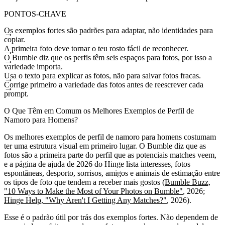
PONTOS-CHAVE
Os exemplos fortes são padrões para adaptar, não identidades para
copiar.
A primeira foto deve tornar o teu rosto fácil de reconhecer.
O Bumble diz que os perfis têm seis espaços para fotos, por isso a
variedade importa.
Usa o texto para explicar as fotos, não para salvar fotos fracas.
Corrige primeiro a variedade das fotos antes de reescrever cada
prompt.
O Que Têm em Comum os Melhores Exemplos de Perfil de
Namoro para Homens?
Os melhores exemplos de perfil de namoro para homens costumam
ter uma estrutura visual em primeiro lugar. O Bumble diz que as
fotos são a primeira parte do perfil que as potenciais matches veem,
e a página de ajuda de 2026 do Hinge lista interesses, fotos
espontâneas, desporto, sorrisos, amigos e animais de estimação entre
os tipos de foto que tendem a receber mais gostos (
Bumble Buzz,
"10 Ways to Make the Most of Your Photos on Bumble"
, 2026;
Hinge Help, "Why Aren't I Getting Any Matches?"
, 2026).
Esse é o padrão útil por trás dos exemplos fortes. Não dependem de