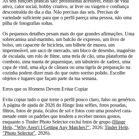
As seis funções práticas são: profissional acessível, estilo de vida
ativo, calor social, hobby criativo, ar livre ou viagem e confiança
descontraída do dia a dia. Não precisas das seis. Precisas de
variedade suficiente para que o perfil pareça uma pessoa, não uma
pilha de fotografias soltas.
Os pequenos detalhes pesam mais do que grandes afirmações. Uma
sobrecamisa azul-marinho, um balcão de expresso, um livro de
bolso, um capacete de bicicleta, um bilhete de museu, um
impermeável, um saco de mercado, um bloco de desenho, magnésio
de escalada, um rolo de filme, uma trela de cão, uma plataforma de
comboio, uma manta de piquenique, um tabuleiro de xadrez, uma
capa de vinil, uma alça de câmara ou uma tigela de preparação na
cozinha podem dizer mais do que outro sorriso polido. Escolhe
objetos e lugares que façam parte da tua semana.
Erros que os Homens Devem Evitar Copiar
Evita copiar tudo o que torne o perfil pouco claro, falso ou genérico.
A página de ajuda de 2026 do Hinge lista selfies, fotos posadas,
filtros, fotos de praia, óculos de sol e fotos com uma possível cara-
metade entre os padrões que tendem a receber menos gostos,
enquanto o Tinder Photo Selector exclui fotos de grupo (
Hinge
Help, "Why Aren't I Getting Any Matches?"
, 2026;
Tinder Help,
"Photo Selector"
, 2026).