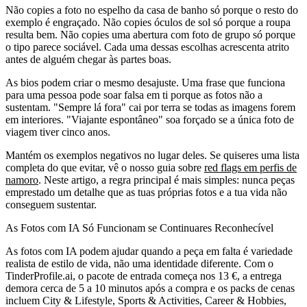
Não copies a foto no espelho da casa de banho só porque o resto do
exemplo é engraçado. Não copies óculos de sol só porque a roupa
resulta bem. Não copies uma abertura com foto de grupo só porque
o tipo parece sociável. Cada uma dessas escolhas acrescenta atrito
antes de alguém chegar às partes boas.
As bios podem criar o mesmo desajuste. Uma frase que funciona
para uma pessoa pode soar falsa em ti porque as fotos não a
sustentam. "Sempre lá fora" cai por terra se todas as imagens forem
em interiores. "Viajante espontâneo" soa forçado se a única foto de
viagem tiver cinco anos.
Mantém os exemplos negativos no lugar deles. Se quiseres uma lista
completa do que evitar, vê o nosso guia sobre
red flags em perfis de
namoro
. Neste artigo, a regra principal é mais simples: nunca peças
emprestado um detalhe que as tuas próprias fotos e a tua vida não
conseguem sustentar.
As Fotos com IA Só Funcionam se Continuares Reconhecível
As fotos com IA podem ajudar quando a peça em falta é variedade
realista de estilo de vida, não uma identidade diferente. Com o
TinderProfile.ai, o pacote de entrada começa nos 13 €, a entrega
demora cerca de 5 a 10 minutos após a compra e os packs de cenas
incluem City & Lifestyle, Sports & Activities, Career & Hobbies,