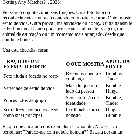
Getting Any Matches?"
, 2026).
Pensa no conjunto como seis funções. Uma foto trata do
reconhecimento. Outra dá contexto ou mostra o corpo. Outra mostra
estilo de vida. Outra prova uma atividade ou hobby. Outra transmite
calor humano. E outra pode acrescentar polimento, viagem, um
animal de estimação ou um momento mais arranjado, desde que
continue honesta.
Usa esta checklist curta:
TRAÇO DE UM
APOIO DA
O QUE MOSTRA
EXEMPLO FORTE
FONTE
Reconhecimento e
Bumble,
Foto nítida e focada no rosto
confiança
Tinder
Mais do que um
Bumble,
Variedade de estilo de vida
lado da pessoa
Hinge
Sem confusão de
Bumble,
Poucas fotos de grupo
identidade
Tinder
Sem filtros nem óculos de sol
Perfil mais claro e
Hinge,
como sinal principal
honesto
Bumble
É aqui que a maioria dos exemplos se torna útil. Não estás a
perguntar: "Pareço-me com aquele homem?" Estás a perguntar: