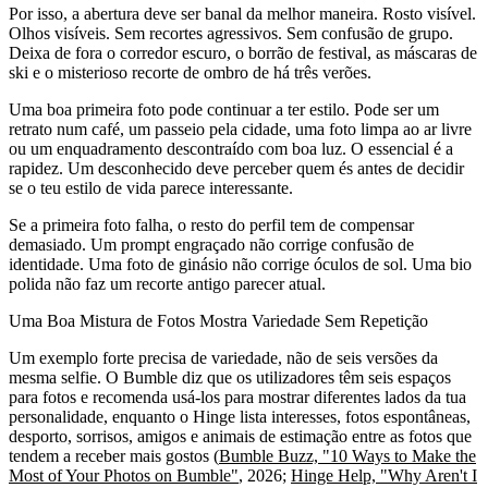
Por isso, a abertura deve ser banal da melhor maneira. Rosto visível.
Olhos visíveis. Sem recortes agressivos. Sem confusão de grupo.
Deixa de fora o corredor escuro, o borrão de festival, as máscaras de
ski e o misterioso recorte de ombro de há três verões.
Uma boa primeira foto pode continuar a ter estilo. Pode ser um
retrato num café, um passeio pela cidade, uma foto limpa ao ar livre
ou um enquadramento descontraído com boa luz. O essencial é a
rapidez. Um desconhecido deve perceber quem és antes de decidir
se o teu estilo de vida parece interessante.
Se a primeira foto falha, o resto do perfil tem de compensar
demasiado. Um prompt engraçado não corrige confusão de
identidade. Uma foto de ginásio não corrige óculos de sol. Uma bio
polida não faz um recorte antigo parecer atual.
Uma Boa Mistura de Fotos Mostra Variedade Sem Repetição
Um exemplo forte precisa de variedade, não de seis versões da
mesma selfie. O Bumble diz que os utilizadores têm seis espaços
para fotos e recomenda usá-los para mostrar diferentes lados da tua
personalidade, enquanto o Hinge lista interesses, fotos espontâneas,
desporto, sorrisos, amigos e animais de estimação entre as fotos que
tendem a receber mais gostos (
Bumble Buzz, "10 Ways to Make the
Most of Your Photos on Bumble"
, 2026;
Hinge Help, "Why Aren't I