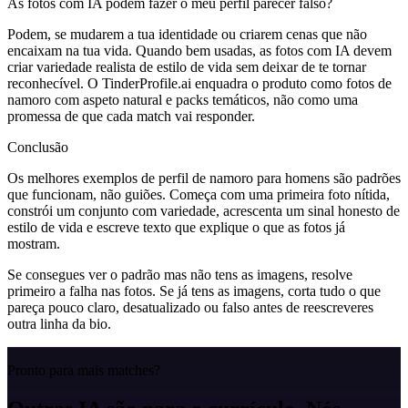
As fotos com IA podem fazer o meu perfil parecer falso?
Podem, se mudarem a tua identidade ou criarem cenas que não
encaixam na tua vida. Quando bem usadas, as fotos com IA devem
criar variedade realista de estilo de vida sem deixar de te tornar
reconhecível. O TinderProfile.ai enquadra o produto como fotos de
namoro com aspeto natural e packs temáticos, não como uma
promessa de que cada match vai responder.
Conclusão
Os melhores exemplos de perfil de namoro para homens são padrões
que funcionam, não guiões. Começa com uma primeira foto nítida,
constrói um conjunto com variedade, acrescenta um sinal honesto de
estilo de vida e escreve texto que explique o que as fotos já
mostram.
Se consegues ver o padrão mas não tens as imagens, resolve
primeiro a falha nas fotos. Se já tens as imagens, corta tudo o que
pareça pouco claro, desatualizado ou falso antes de reescreveres
outra linha da bio.
Pronto para mais matches?