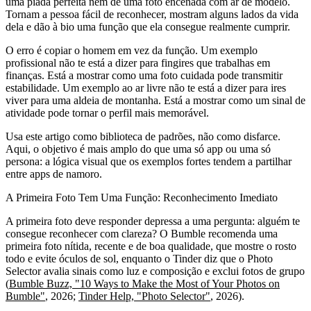
uma piada perfeita nem de uma foto encenada com ar de modelo.
Tornam a pessoa fácil de reconhecer, mostram alguns lados da vida
dela e dão à bio uma função que ela consegue realmente cumprir.
O erro é copiar o homem em vez da função. Um exemplo
profissional não te está a dizer para fingires que trabalhas em
finanças. Está a mostrar como uma foto cuidada pode transmitir
estabilidade. Um exemplo ao ar livre não te está a dizer para ires
viver para uma aldeia de montanha. Está a mostrar como um sinal de
atividade pode tornar o perfil mais memorável.
Usa este artigo como biblioteca de padrões, não como disfarce.
Aqui, o objetivo é mais amplo do que uma só app ou uma só
persona: a lógica visual que os exemplos fortes tendem a partilhar
entre apps de namoro.
A Primeira Foto Tem Uma Função: Reconhecimento Imediato
A primeira foto deve responder depressa a uma pergunta: alguém te
consegue reconhecer com clareza? O Bumble recomenda uma
primeira foto nítida, recente e de boa qualidade, que mostre o rosto
todo e evite óculos de sol, enquanto o Tinder diz que o Photo
Selector avalia sinais como luz e composição e exclui fotos de grupo
(
Bumble Buzz, "10 Ways to Make the Most of Your Photos on
Bumble"
, 2026;
Tinder Help, "Photo Selector"
, 2026).