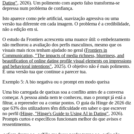
Dating"
, 2026). Um polimento com aspeto falso transforma-se
depressa num problema de confiança.
Isto aparece como pele artificial, suavização agressiva ou uma
versão tua diferente em cada imagem. O problema é a credibilidade,
não a edição em si.
O estudo da Frontiers acrescenta uma nuance útil: o embelezamento
não melhorou a avaliação dos perfis masculinos, mesmo que os
visuais mais ricos tenham ajudado no geral (
Frontiers in
Communication, "The impacts of media richness, blurriness, and
beautification of online dating profile visual elements on impressions
and behavioral intentions"
, 2025). O objetivo não é mais polimento.
É uma versão tua que continue a parecer tua.
Exemplo 5: A bio negativa ou o prompt em modo queixa
Uma bio carregada de queixas soa a conflito antes de a conversa
começar. A pessoa ainda nem te conheceu, mas o prompt já está a
filtrar, a repreender ou a contar pontos. O guia da Hinge de 2026 diz
que 63% dos utilizadores têm dificuldade em saber o que escrever
no perfil (
Hinge, "Hinge's Guide to Using AI in Dating"
, 2026).
Prompts curtos e específicos funcionam melhor do que avisos e
ressentimentos.