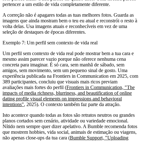
pertencer a um estilo de vida completamente diferente.
A correção não é apagares todas as tuas melhores fotos. Guarda as
imagens que ainda mostram bem o teu eu atual e reconstrói o resto à
volta delas. Usa imagens atuais e reconhecíveis em vez de uma
seleção de destaques de épocas diferentes.
Exemplo 7: Um perfil sem contexto de vida real
Um perfil sem contexto de vida real pode mostrar bem a tua cara e
mesmo assim parecer vazio porque não oferece nenhuma cena
concreta para imaginar. É só cara, sem manhã de sábado, sem
amigos, sem movimento, sem um pequeno sinal de gosto. Uma
experiência publicada na Frontiers in Communication em 2025, com
389 participantes, concluiu que visuais mais ricos previam
avaliações mais fortes do perfil (
Frontiers in Communication, "The
impacts of media richness, blurriness, and beautification of online
dating profile visual elements on impressions and behavioral
intentions"
, 2025). O contexto também faz parte da atração.
Isto acontece quando todas as fotos são retratos neutros ou grandes
planos cortados sem cenário, atividade ou variedade emocional.
Nítido nem sempre quer dizer apelativo. A Bumble recomenda fotos
que mostrem hobbies, vida social, animais de estimação ou viagens,
não apenas close-ups da tua cara (
Bumble Support, "Uploading