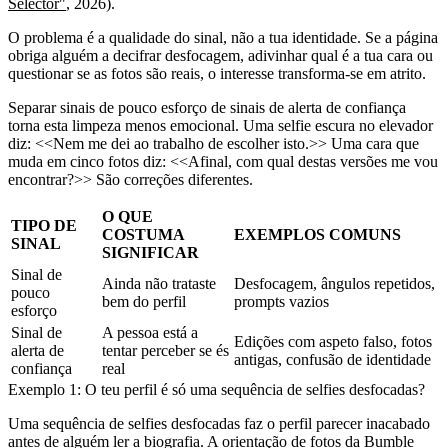
Selector"
, 2026).
O problema é a qualidade do sinal, não a tua identidade. Se a página
obriga alguém a decifrar desfocagem, adivinhar qual é a tua cara ou
questionar se as fotos são reais, o interesse transforma-se em atrito.
Separar sinais de pouco esforço de sinais de alerta de confiança
torna esta limpeza menos emocional. Uma selfie escura no elevador
diz: <<Nem me dei ao trabalho de escolher isto.>> Uma cara que
muda em cinco fotos diz: <<Afinal, com qual destas versões me vou
encontrar?>> São correções diferentes.
O QUE
TIPO DE
COSTUMA
EXEMPLOS COMUNS
SINAL
SIGNIFICAR
Sinal de
Ainda não trataste
Desfocagem, ângulos repetidos,
pouco
bem do perfil
prompts vazios
esforço
Sinal de
A pessoa está a
Edições com aspeto falso, fotos
alerta de
tentar perceber se és
antigas, confusão de identidade
confiança
real
Exemplo 1: O teu perfil é só uma sequência de selfies desfocadas?
Uma sequência de selfies desfocadas faz o perfil parecer inacabado
antes de alguém ler a biografia. A orientação de fotos da Bumble