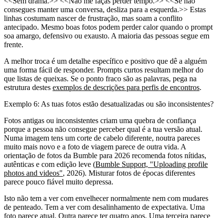
<<Sem drama.>> <<Não me faças perder tempo.>> <<Se não
consegues manter uma conversa, desliza para a esquerda.>> Estas
linhas costumam nascer de frustração, mas soam a conflito
antecipado. Mesmo boas fotos podem perder calor quando o prompt
soa amargo, defensivo ou exausto. A maioria das pessoas segue em
frente.
A melhor troca é um detalhe específico e positivo que dê a alguém
uma forma fácil de responder. Prompts curtos resultam melhor do
que listas de queixas. Se o ponto fraco são as palavras, pega na
estrutura destes
exemplos de descrições para perfis de encontros
.
Exemplo 6: As tuas fotos estão desatualizadas ou são inconsistentes?
Fotos antigas ou inconsistentes criam uma quebra de confiança
porque a pessoa não consegue perceber qual é a tua versão atual.
Numa imagem tens um corte de cabelo diferente, noutra pareces
muito mais novo e a foto de viagem parece de outra vida. A
orientação de fotos da Bumble para 2026 recomenda fotos nítidas,
autênticas e com edição leve (
Bumble Support, "Uploading profile
photos and videos"
, 2026). Misturar fotos de épocas diferentes
parece pouco fiável muito depressa.
Isto não tem a ver com envelhecer normalmente nem com mudares
de penteado. Tem a ver com desalinhamento de expectativa. Uma
foto parece atual. Outra parece ter quatro anos. Uma terceira parece