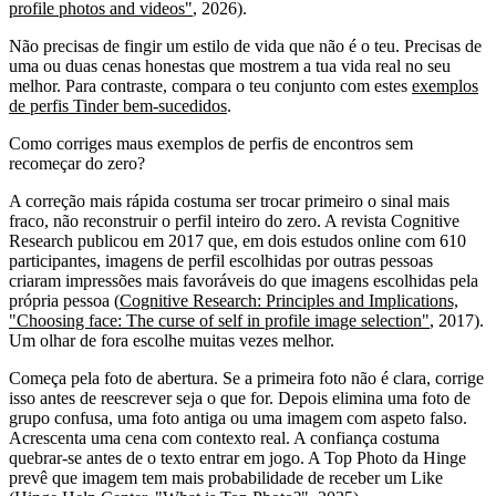
profile photos and videos"
, 2026).
Não precisas de fingir um estilo de vida que não é o teu. Precisas de
uma ou duas cenas honestas que mostrem a tua vida real no seu
melhor. Para contraste, compara o teu conjunto com estes
exemplos
de perfis Tinder bem-sucedidos
.
Como corriges maus exemplos de perfis de encontros sem
recomeçar do zero?
A correção mais rápida costuma ser trocar primeiro o sinal mais
fraco, não reconstruir o perfil inteiro do zero. A revista Cognitive
Research publicou em 2017 que, em dois estudos online com 610
participantes, imagens de perfil escolhidas por outras pessoas
criaram impressões mais favoráveis do que imagens escolhidas pela
própria pessoa (
Cognitive Research: Principles and Implications,
"Choosing face: The curse of self in profile image selection"
, 2017).
Um olhar de fora escolhe muitas vezes melhor.
Começa pela foto de abertura. Se a primeira foto não é clara, corrige
isso antes de reescrever seja o que for. Depois elimina uma foto de
grupo confusa, uma foto antiga ou uma imagem com aspeto falso.
Acrescenta uma cena com contexto real. A confiança costuma
quebrar-se antes de o texto entrar em jogo. A Top Photo da Hinge
prevê que imagem tem mais probabilidade de receber um Like