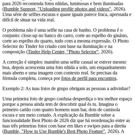
para 2026 recomenda fotos nítidas, luminosas e bem iluminadas
(
Bumble Support, "Uploading profile photos and videos"
, 2026).
Uma série de selfies escuras e quase iguais parece fraca, apressada e
difícil de situar na vida real.
O problema não é uma selfie na casa de banho. O problema é o
conjunto: close-up no banco do carro, corte ao espelho do ginásio,
corte ao espelho do quarto, tudo com a mesma expressão. O Photo
Selector do Tinder foi criado com base na iluminação e na
composição (
Tinder Help Center, "Photo Selector"
, 2026).
A correção é simples: mantém uma selfie casual se estiver mesmo
boa, depois acrescenta uma foto nítida a solo, um enquadramento
mais aberto e uma imagem com contexto real. Se precisas da
fórmula completa, começa por
fotos de perfil para encontros
.
Exemplo 2: As tuas fotos de grupo obrigam as pessoas a adivinhar?
Uma primeira foto de grupo confusa desperdiça o teu melhor espaço
porque a pessoa ainda tem de descobrir qual és tu. Imagina o
primeiro cartão com quatro homens num bar, dois de camisola
escura e um meio cortado. A explicação da Bumble sobre a
funcionalidade Best Photo de 2026 diz que há reordenação entre as
tuas três primeiras fotos com base em likes e swipes para a direita
(
Bumble, "How to Use Bumble's Best Photo Feature"
, 2026). A