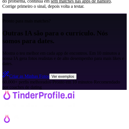
do problema, continua em
sem matches nas apps de namoro
.
Corrige primeiro o sinal, depois volta a testar.
Pronto para mais matches?
Outras IA são para o currículo. Nós
somos para dates.
Mostra o teu melhor em cada app de encontros. Em 10 minutos a
nossa IA gera fotos realistas e de alto desempenho para mais likes e
dates.
Criar as Minhas Fotos
Ver exemplos
60.000+ perfis melhorados
·
Pronto em 10 minutos
·
Recomendado
por coaches de dating