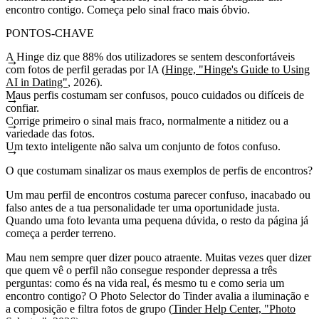
encontro contigo. Começa pelo sinal fraco mais óbvio.
PONTOS-CHAVE
A Hinge diz que 88% dos utilizadores se sentem desconfortáveis
com fotos de perfil geradas por IA (
Hinge, "Hinge's Guide to Using
AI in Dating"
, 2026).
Maus perfis costumam ser confusos, pouco cuidados ou difíceis de
confiar.
Corrige primeiro o sinal mais fraco, normalmente a nitidez ou a
variedade das fotos.
Um texto inteligente não salva um conjunto de fotos confuso.
O que costumam sinalizar os maus exemplos de perfis de encontros?
Um mau perfil de encontros costuma parecer confuso, inacabado ou
falso antes de a tua personalidade ter uma oportunidade justa.
Quando uma foto levanta uma pequena dúvida, o resto da página já
começa a perder terreno.
Mau nem sempre quer dizer pouco atraente. Muitas vezes quer dizer
que quem vê o perfil não consegue responder depressa a três
perguntas: como és na vida real, és mesmo tu e como seria um
encontro contigo? O Photo Selector do Tinder avalia a iluminação e
a composição e filtra fotos de grupo (
Tinder Help Center, "Photo