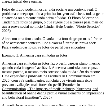
clareza inicial deve ganhar.
Fotos de grupo podem mostrar vida social e um contexto real. O
problema começa quando a primeira imagem está cheia, toda a gente
é parecida ou o recorte ainda deixa dúvidas. O Photo Selector do
Tinder filtra fotos de grupo, o que sugere que a clareza pesa mais do
que a prova social no início (
Tinder Help Center, "Photo Selector"
,
2026).
Abre com uma foto a solo. Guarda uma foto de grupo mais à frente
só se acrescentar contexto. Põe a clareza à frente da prova social.
Para a ordem das fotos, vê
fotos de perfil para encontros
.
Exemplo 3: A mesma cara em todas as fotos
A mesma cara em todas as fotos faz o perfil parecer plano, mesmo
quando cada imagem é aceitável. A mesma camisola com capuz, a
mesma parede, o mesmo meio sorriso: nada muda além do recorte.
Uma experiência publicada na Frontiers in Communication em
2025, com 389 participantes, concluiu que visuais mais ricos
previam avaliações mais fortes do perfil (
Frontiers in
Communication, "The impacts of media richness, blurriness, and
beautification of online dating profile visual elements on impressions
and behavioral intentions"
, 2025).
A repetição parece segura. Escolhes o ângulo em que confias e