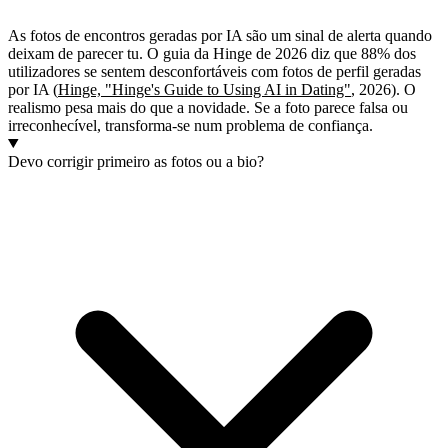
As fotos de encontros geradas por IA são um sinal de alerta quando
deixam de parecer tu. O guia da Hinge de 2026 diz que 88% dos
utilizadores se sentem desconfortáveis com fotos de perfil geradas
por IA (
Hinge, "Hinge's Guide to Using AI in Dating"
, 2026). O
realismo pesa mais do que a novidade. Se a foto parece falsa ou
irreconhecível, transforma-se num problema de confiança.
Devo corrigir primeiro as fotos ou a bio?