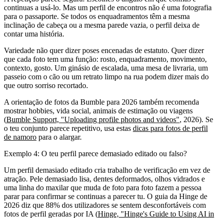
continuas a usá-lo. Mas um perfil de encontros não é uma fotografia
para o passaporte. Se todos os enquadramentos têm a mesma
inclinação de cabeça ou a mesma parede vazia, o perfil deixa de
contar uma história.
Variedade não quer dizer poses encenadas de estatuto. Quer dizer
que cada foto tem uma função: rosto, enquadramento, movimento,
contexto, gosto. Um ginásio de escalada, uma mesa de livraria, um
passeio com o cão ou um retrato limpo na rua podem dizer mais do
que outro sorriso recortado.
A orientação de fotos da Bumble para 2026 também recomenda
mostrar hobbies, vida social, animais de estimação ou viagens
(
Bumble Support, "Uploading profile photos and videos"
, 2026). Se
o teu conjunto parece repetitivo, usa estas
dicas para fotos de perfil
de namoro
para o alargar.
Exemplo 4: O teu perfil parece demasiado editado ou falso?
Um perfil demasiado editado cria trabalho de verificação em vez de
atração. Pele demasiado lisa, dentes deformados, olhos vidrados e
uma linha do maxilar que muda de foto para foto fazem a pessoa
parar para confirmar se continuas a parecer tu. O guia da Hinge de
2026 diz que 88% dos utilizadores se sentem desconfortáveis com
fotos de perfil geradas por IA (
Hinge, "Hinge's Guide to Using AI in