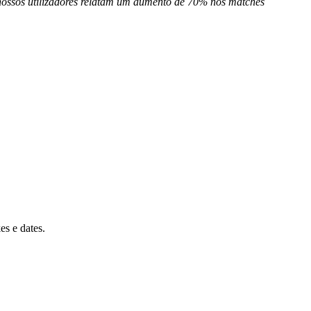
s nossos utilizadores relatam um aumento de 70% nos matches
es e dates.