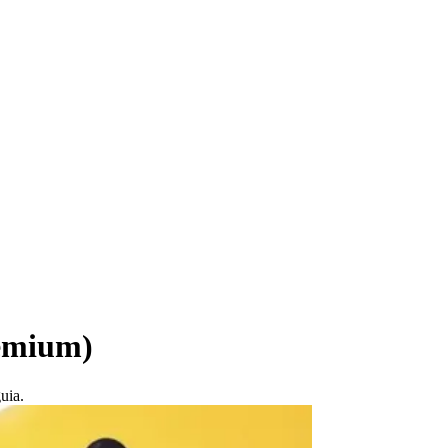
remium)
uia.