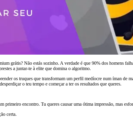
um grátis? Não estás sozinho. A verdade é que 90% dos homens falham 
restes a juntar-te à elite que domina o algoritmo.
render os truques que transformam um perfil medíocre num íman de match
desperdiçar o teu tempo e começar a ter os resultados que queres.
um primeiro encontro. Tu queres causar uma ótima impressão, mas esforç
ção certa.