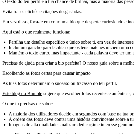
O texto do teu perfil é a tua chance de brilhar, mas a maioria das pess
Evita frases clichês e citações desgastadas.
Em vez disso, foca-te em criar uma bio que desperte curiosidade e inc
Aqui está o que realmente funciona:
Partilha um detalhe específico e único sobre ti, em vez de interess
Inclui um gancho para facilitar que os teus matches iniciem uma c
Mantém o texto curto, mas impactante - cada palavra deve ter um 
Precisas de ajuda para criar a bio perfeita? O nosso guia sobre a
melho
Escolhendo as fotos certas para causar impacto
As tuas fotos determinam o sucesso ou fracasso do teu perfil.
Este blog do Bumble
sugere que escolher fotos recentes e autênticas,
O que tu precisas de saber:
A maioria dos utilizadores decide em segundos com base na tua pr
A ordem das fotos deve contar uma história convincente sobre a tu
Imagens de alta qualidade sinalizam dedicação e interesse genuíno