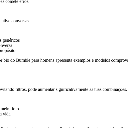
oas comete erros.
entive conversas.
es genéricos
onversa
propósito
r bio do Bumble para homens
apresenta exemplos e modelos comprov
 evitando filtros, pode aumentar significativamente as tuas combinações.
imeira foto
a vida