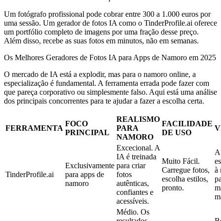
Um fotógrafo profissional pode cobrar entre 300 a 1.000 euros por
uma sessão. Um gerador de fotos IA como o TinderProfile.ai oferece
um portfólio completo de imagens por uma fração desse preço.
Além disso, recebe as suas fotos em minutos, não em semanas.
Os Melhores Geradores de Fotos IA para Apps de Namoro em 2025
O mercado de IA está a explodir, mas para o namoro online, a
especialização é fundamental. A ferramenta errada pode fazer com
que pareça corporativo ou simplesmente falso. Aqui está uma análise
dos principais concorrentes para te ajudar a fazer a escolha certa.
REALISMO
FOCO
FACILIDADE
FERRAMENTA
PARA
V
PRINCIPAL
DE USO
NAMORO
Excecional.
A
A
IA é treinada
Muito Fácil.
es
Exclusivamente
para criar
Carregue fotos,
à
TinderProfile.ai
para apps de
fotos
escolha estilos,
pa
namoro
autênticas,
pronto.
m
confiantes e
m
acessíveis.
Médio.
Os
resultados
B