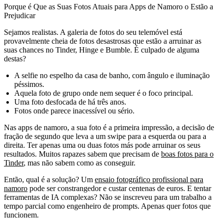
Porque é Que as Suas Fotos Atuais para Apps de Namoro o Estão a
Prejudicar
Sejamos realistas. A galeria de fotos do seu telemóvel está
provavelmente cheia de fotos desastrosas que estão a arruinar as
suas chances no Tinder, Hinge e Bumble. É culpado de alguma
destas?
A selfie no espelho da casa de banho, com ângulo e iluminação
péssimos.
Aquela foto de grupo onde nem sequer é o foco principal.
Uma foto desfocada de há três anos.
Fotos onde parece inacessível ou sério.
Nas apps de namoro, a sua foto é a primeira impressão, a decisão de
fração de segundo que leva a um swipe para a esquerda ou para a
direita. Ter apenas uma ou duas fotos más pode arruinar os seus
resultados. Muitos rapazes sabem que precisam de
boas fotos para o
Tinder
, mas não sabem como as conseguir.
Então, qual é a solução? Um
ensaio fotográfico profissional para
namoro
pode ser constrangedor e custar centenas de euros. E tentar
ferramentas de IA complexas? Não se inscreveu para um trabalho a
tempo parcial como engenheiro de prompts. Apenas quer fotos que
funcionem.