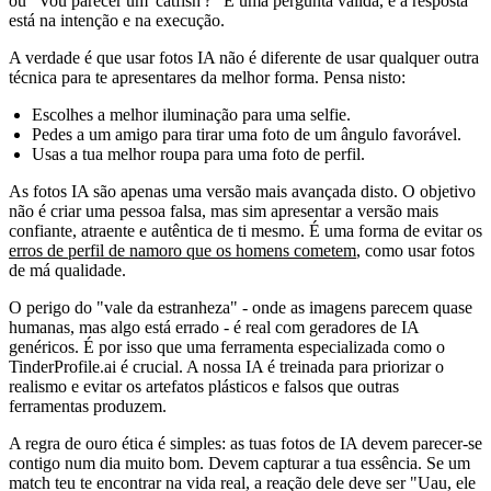
ou "Vou parecer um 'catfish'?" É uma pergunta válida, e a resposta
está na intenção e na execução.
A verdade é que usar fotos IA não é diferente de usar qualquer outra
técnica para te apresentares da melhor forma. Pensa nisto:
Escolhes a melhor iluminação para uma selfie.
Pedes a um amigo para tirar uma foto de um ângulo favorável.
Usas a tua melhor roupa para uma foto de perfil.
As fotos IA são apenas uma versão mais avançada disto. O objetivo
não é criar uma pessoa falsa, mas sim apresentar a versão mais
confiante, atraente e autêntica de ti mesmo. É uma forma de evitar os
erros de perfil de namoro que os homens cometem
, como usar fotos
de má qualidade.
O perigo do "vale da estranheza" - onde as imagens parecem quase
humanas, mas algo está errado - é real com geradores de IA
genéricos. É por isso que uma ferramenta especializada como o
TinderProfile.ai é crucial. A nossa IA é treinada para priorizar o
realismo e evitar os artefatos plásticos e falsos que outras
ferramentas produzem.
A regra de ouro ética é simples:
as tuas fotos de IA devem parecer-se
contigo num dia muito bom. Devem capturar a tua essência. Se um
match teu te encontrar na vida real, a reação dele deve ser "Uau, ele