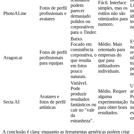
Fácil.
Interface
podem
L
Fotos de perfil
simples, mas os
parecer
m
PhotoAI.me
profissionais e
estilos não são
demasiado
id
avatares
otimizados para
polidos ou
te
namoro.
corporativos
n
para o Tinder.
Baixo.
Ev
Focado em
Médio.
Mais
n
consistência
orientado para
Fotos de perfil
re
corporativa, o
empresas do
Aragon.ai
profissionais
n
que resulta
que para
para equipas
t
em fotos
utilizadores
p
pouco
individuais.
ne
naturais.
Variável.
U
Pode
Médio.
Requer
ar
produzir
Avatares e
alguma
P
resultados
Secta AI
fotos de perfil
experimentação
fu
fantásticos ou
artísticas
para obter bons
m
cair no "vale
resultados.
es
da
e
estranheza".
A conclusão é clara: enquanto as ferramentas genéricas podem criar