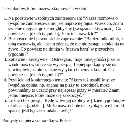
5 szablonów, które możesz skopiować i wkleić
Na podstawie wspólnych zainteresowań:
"Nasza rozmowa o
[wspólne zainteresowanie] jest naprawdę fajna. Wiesz co, znam
świetne miejsce, gdzie moglibyśmy [związana aktywność]. Co
powiesz na [dzień tygodnia], żeby to sprawdzić?"
Bezpośrednie i pewne siebie zaproszenie:
"Bardzo miło mi się z
tobą rozmawia, ale jestem zdania, że nic nie zastąpi spotkania na
żywo. Co powiesz na drinka w [nazwa baru] w przyszłym
tygodniu?"
Zabawne i kreatywne:
"Ostrzegam, moje umiejętności pisania
wiadomości wkrótce się wyczerpią. Lepiej spotkajmy się na
kawie/piwie, zanim zacznę wysyłać ci memy z kotami. Co
powiesz na [dzień tygodnia]?"
Przejście od konkretnego tematu:
"Skoro już ustaliliśmy, że
[wspólna opinia, np. ananas na pizzy to zbrodnia], może
powinniśmy to uczcić przy najlepszej pizzy w mieście? Znam
jedno miejsce, które może cię zaskoczyć."
Luźne i bez presji:
"Będę w twojej okolicy w [dzień tygodnia] w
okolicach [godzina]. Może masz ochotę na szybką kawę i krótki
spacer, jeśli będziesz miała chwilę?"
Pomysły na pierwszą randkę w Polsce