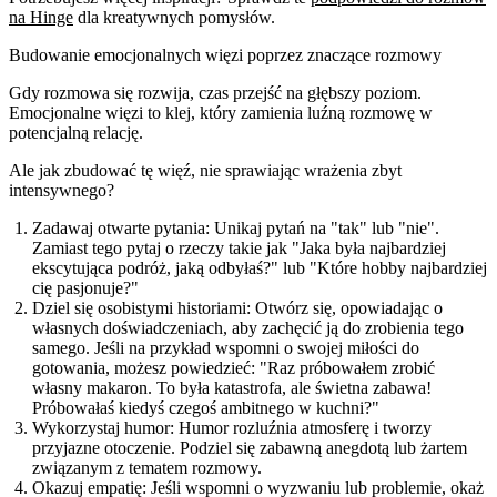
na Hinge
dla kreatywnych pomysłów.
Budowanie emocjonalnych więzi poprzez znaczące rozmowy
Gdy rozmowa się rozwija, czas przejść na głębszy poziom.
Emocjonalne więzi to klej, który zamienia luźną rozmowę w
potencjalną relację.
Ale jak zbudować tę więź, nie sprawiając wrażenia zbyt
intensywnego?
Zadawaj otwarte pytania:
Unikaj pytań na "tak" lub "nie".
Zamiast tego pytaj o rzeczy takie jak "Jaka była najbardziej
ekscytująca podróż, jaką odbyłaś?" lub "Które hobby najbardziej
cię pasjonuje?"
Dziel się osobistymi historiami:
Otwórz się, opowiadając o
własnych doświadczeniach, aby zachęcić ją do zrobienia tego
samego. Jeśli na przykład wspomni o swojej miłości do
gotowania, możesz powiedzieć: "Raz próbowałem zrobić
własny makaron. To była katastrofa, ale świetna zabawa!
Próbowałaś kiedyś czegoś ambitnego w kuchni?"
Wykorzystaj humor:
Humor rozluźnia atmosferę i tworzy
przyjazne otoczenie. Podziel się zabawną anegdotą lub żartem
związanym z tematem rozmowy.
Okazuj empatię:
Jeśli wspomni o wyzwaniu lub problemie, okaż