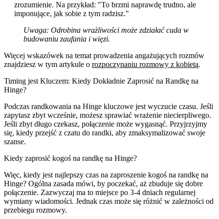
zrozumienie. Na przykład: "To brzmi naprawdę trudno, ale
imponujące, jak sobie z tym radzisz."
Uwaga:
Odrobina wrażliwości może zdziałać cuda w
budowaniu zaufania i więzi.
Więcej wskazówek na temat prowadzenia angażujących rozmów
znajdziesz w tym artykule o
rozpoczynaniu rozmowy z kobietą
.
Timing jest Kluczem: Kiedy Dokładnie Zaprosić na Randkę na
Hinge?
Podczas randkowania na Hinge kluczowe jest wyczucie czasu. Jeśli
zapytasz zbyt wcześnie, możesz sprawiać wrażenie niecierpliwego.
Jeśli zbyt długo czekasz, połączenie może wygasnąć. Przyjrzyjmy
się, kiedy przejść z czatu do randki, aby zmaksymalizować swoje
szanse.
Kiedy zaprosić kogoś na randkę na Hinge?
Więc,
kiedy jest najlepszy czas na zaproszenie kogoś na randkę na
Hinge
? Ogólna zasada mówi, by poczekać, aż zbuduje się dobre
połączenie. Zazwyczaj ma to miejsce po 3-4 dniach regularnej
wymiany wiadomości. Jednak czas może się różnić w zależności od
przebiegu rozmowy.