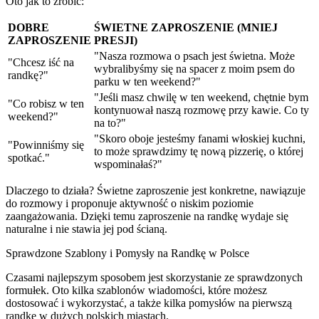
Oto jak to zrobić:
DOBRE
ŚWIETNE ZAPROSZENIE (MNIEJ
ZAPROSZENIE
PRESJI)
"Nasza rozmowa o psach jest świetna. Może
"Chcesz iść na
wybralibyśmy się na spacer z moim psem do
randkę?"
parku w ten weekend?"
"Jeśli masz chwilę w ten weekend, chętnie bym
"Co robisz w ten
kontynuował naszą rozmowę przy kawie. Co ty
weekend?"
na to?"
"Skoro oboje jesteśmy fanami włoskiej kuchni,
"Powinniśmy się
to może sprawdzimy tę nową pizzerię, o której
spotkać."
wspominałaś?"
Dlaczego to działa?
Świetne zaproszenie jest konkretne, nawiązuje
do rozmowy i proponuje aktywność o niskim poziomie
zaangażowania. Dzięki temu zaproszenie na randkę wydaje się
naturalne i nie stawia jej pod ścianą.
Sprawdzone Szablony i Pomysły na Randkę w Polsce
Czasami najlepszym sposobem jest skorzystanie ze sprawdzonych
formułek. Oto kilka szablonów wiadomości, które możesz
dostosować i wykorzystać, a także kilka pomysłów na pierwszą
randkę w dużych polskich miastach.