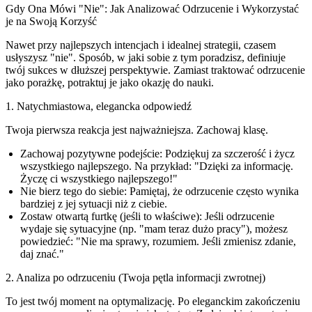
Gdy Ona Mówi "Nie": Jak Analizować Odrzucenie i Wykorzystać
je na Swoją Korzyść
Nawet przy najlepszych intencjach i idealnej strategii, czasem
usłyszysz "nie". Sposób, w jaki sobie z tym poradzisz, definiuje
twój sukces w dłuższej perspektywie. Zamiast traktować odrzucenie
jako porażkę, potraktuj je jako okazję do nauki.
1. Natychmiastowa, elegancka odpowiedź
Twoja pierwsza reakcja jest najważniejsza. Zachowaj klasę.
Zachowaj pozytywne podejście:
Podziękuj za szczerość i życz
wszystkiego najlepszego. Na przykład: "Dzięki za informację.
Życzę ci wszystkiego najlepszego!"
Nie bierz tego do siebie:
Pamiętaj, że odrzucenie często wynika
bardziej z jej sytuacji niż z ciebie.
Zostaw otwartą furtkę (jeśli to właściwe):
Jeśli odrzucenie
wydaje się sytuacyjne (np. "mam teraz dużo pracy"), możesz
powiedzieć: "Nie ma sprawy, rozumiem. Jeśli zmienisz zdanie,
daj znać."
2. Analiza po odrzuceniu (Twoja pętla informacji zwrotnej)
To jest twój moment na optymalizację. Po eleganckim zakończeniu