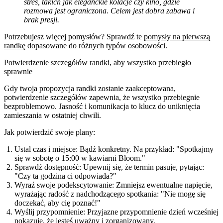
stres, takich jak eleganckie kolacje czy kino, gdzie
rozmowa jest ograniczona. Celem jest dobra zabawa i
brak presji.
Potrzebujesz więcej pomysłów? Sprawdź te
pomysły na pierwszą
randkę
dopasowane do różnych typów osobowości.
Potwierdzenie szczegółów randki, aby wszystko przebiegło
sprawnie
Gdy twoja propozycja randki zostanie zaakceptowana,
potwierdzenie szczegółów zapewnia, że wszystko przebiegnie
bezproblemowo. Jasność i komunikacja to klucz do uniknięcia
zamieszania w ostatniej chwili.
Jak potwierdzić swoje plany:
Ustal czas i miejsce:
Bądź konkretny. Na przykład: "Spotkajmy
się w sobotę o 15:00 w kawiarni Bloom."
Sprawdź dostępność:
Upewnij się, że termin pasuje, pytając:
"Czy ta godzina ci odpowiada?"
Wyraź swoje podekscytowanie:
Zmniejsz ewentualne napięcie,
wyrażając radość z nadchodzącego spotkania: "Nie mogę się
doczekać, aby cię poznać!"
Wyślij przypomnienie:
Przyjazne przypomnienie dzień wcześniej
pokazuje, że jesteś uważny i zorganizowany.