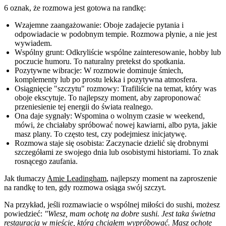
6 oznak, że rozmowa jest gotowa na randkę:
Wzajemne zaangażowanie:
Oboje zadajecie pytania i
odpowiadacie w podobnym tempie. Rozmowa płynie, a nie jest
wywiadem.
Wspólny grunt:
Odkryliście wspólne zainteresowanie, hobby lub
poczucie humoru. To naturalny pretekst do spotkania.
Pozytywne wibracje:
W rozmowie dominuje śmiech,
komplementy lub po prostu lekka i pozytywna atmosfera.
Osiągnięcie "szczytu" rozmowy:
Trafiliście na temat, który was
oboje ekscytuje. To najlepszy moment, aby zaproponować
przeniesienie tej energii do świata realnego.
Ona daje sygnały:
Wspomina o wolnym czasie w weekend,
mówi, że chciałaby spróbować nowej kawiarni, albo pyta, jakie
masz plany. To często test, czy podejmiesz inicjatywę.
Rozmowa staje się osobista:
Zaczynacie dzielić się drobnymi
szczegółami ze swojego dnia lub osobistymi historiami. To znak
rosnącego zaufania.
Jak tłumaczy
Amie Leadingham
, najlepszy moment na zaproszenie
na randkę to ten, gdy rozmowa osiąga swój szczyt.
Na przykład, jeśli rozmawiacie o wspólnej miłości do sushi, możesz
powiedzieć:
"Wiesz, mam ochotę na dobre sushi. Jest taka świetna
restauracja w mieście, którą chciałem wypróbować. Masz ochotę