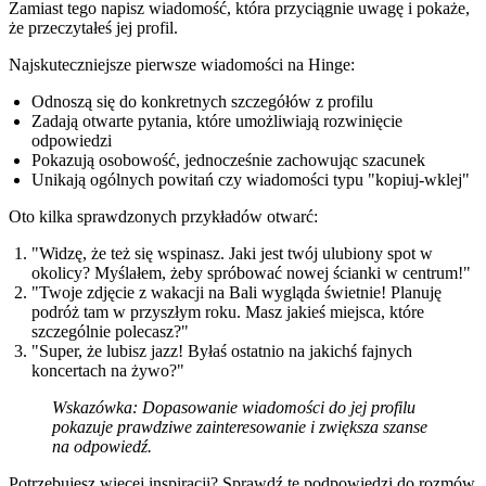
Zamiast tego napisz wiadomość, która przyciągnie uwagę i pokaże,
że przeczytałeś jej profil.
Najskuteczniejsze pierwsze wiadomości na Hinge:
Odnoszą się do konkretnych szczegółów z profilu
Zadają otwarte pytania, które umożliwiają rozwinięcie
odpowiedzi
Pokazują osobowość, jednocześnie zachowując szacunek
Unikają ogólnych powitań czy wiadomości typu "kopiuj-wklej"
Oto kilka sprawdzonych przykładów otwarć:
"Widzę, że też się wspinasz. Jaki jest twój ulubiony spot w
okolicy? Myślałem, żeby spróbować nowej ścianki w centrum!"
"Twoje zdjęcie z wakacji na Bali wygląda świetnie! Planuję
podróż tam w przyszłym roku. Masz jakieś miejsca, które
szczególnie polecasz?"
"Super, że lubisz jazz! Byłaś ostatnio na jakichś fajnych
koncertach na żywo?"
Wskazówka:
Dopasowanie wiadomości do jej profilu
pokazuje prawdziwe zainteresowanie i zwiększa szanse
na odpowiedź.
Potrzebujesz więcej inspiracji? Sprawdź te
podpowiedzi do rozmów