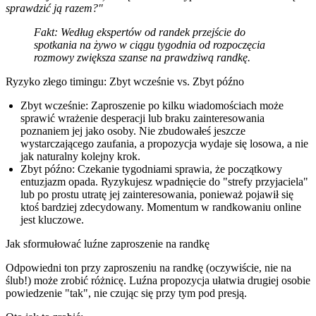
sprawdzić ją razem?"
Fakt:
Według ekspertów od randek przejście do
spotkania na żywo w ciągu tygodnia od rozpoczęcia
rozmowy zwiększa szanse na prawdziwą randkę.
Ryzyko złego timingu: Zbyt wcześnie vs. Zbyt późno
Zbyt wcześnie:
Zaproszenie po kilku wiadomościach może
sprawić wrażenie desperacji lub braku zainteresowania
poznaniem jej jako osoby. Nie zbudowałeś jeszcze
wystarczającego zaufania, a propozycja wydaje się losowa, a nie
jak naturalny kolejny krok.
Zbyt późno:
Czekanie tygodniami sprawia, że początkowy
entuzjazm opada. Ryzykujesz wpadnięcie do "strefy przyjaciela"
lub po prostu utratę jej zainteresowania, ponieważ pojawił się
ktoś bardziej zdecydowany. Momentum w randkowaniu online
jest kluczowe.
Jak sformułować luźne zaproszenie na randkę
Odpowiedni ton przy zaproszeniu na randkę (oczywiście, nie na
ślub!) może zrobić różnicę. Luźna propozycja ułatwia drugiej osobie
powiedzenie "tak", nie czując się przy tym pod presją.