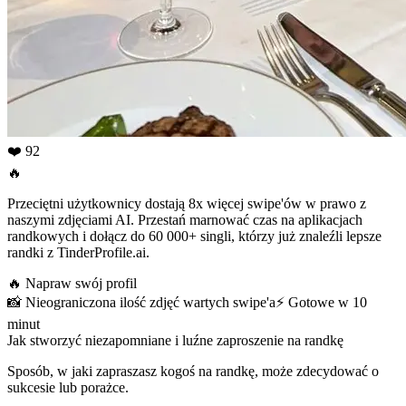
❤️ 92
🔥
Przeciętni użytkownicy dostają 8x więcej swipe'ów w prawo z
naszymi zdjęciami AI. Przestań marnować czas na aplikacjach
randkowych i dołącz do 60 000+ singli, którzy już znaleźli lepsze
randki z TinderProfile.ai.
🔥
Napraw swój profil
📸
Nieograniczona ilość zdjęć wartych swipe'a
⚡️
Gotowe w 10
minut
Jak stworzyć niezapomniane i luźne zaproszenie na randkę
Sposób, w jaki zapraszasz kogoś na randkę, może zdecydować o
sukcesie lub porażce.