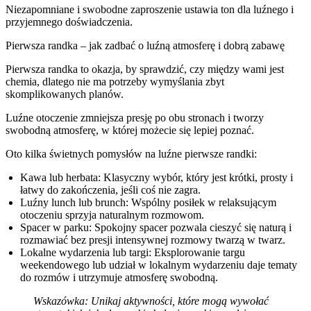
Niezapomniane i swobodne zaproszenie ustawia ton dla luźnego i
przyjemnego doświadczenia.
Pierwsza randka – jak zadbać o luźną atmosferę i dobrą zabawę
Pierwsza randka to okazja, by sprawdzić, czy między wami jest
chemia, dlatego nie ma potrzeby wymyślania zbyt
skomplikowanych planów.
Luźne otoczenie zmniejsza presję po obu stronach i tworzy
swobodną atmosferę, w której możecie się lepiej poznać.
Oto kilka świetnych pomysłów na luźne pierwsze randki:
Kawa lub herbata:
Klasyczny wybór, który jest krótki, prosty i
łatwy do zakończenia, jeśli coś nie zagra.
Luźny lunch lub brunch:
Wspólny posiłek w relaksującym
otoczeniu sprzyja naturalnym rozmowom.
Spacer w parku:
Spokojny spacer pozwala cieszyć się naturą i
rozmawiać bez presji intensywnej rozmowy twarzą w twarz.
Lokalne wydarzenia lub targi:
Eksplorowanie targu
weekendowego lub udział w lokalnym wydarzeniu daje tematy
do rozmów i utrzymuje atmosferę swobodną.
Wskazówka:
Unikaj aktywności, które mogą wywołać