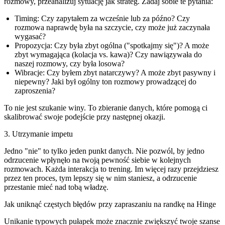
rozmowy, przeanalizuj sytuację jak strateg. Zadaj sobie te pytania:
Timing:
Czy zapytałem za wcześnie lub za późno? Czy
rozmowa naprawdę była na szczycie, czy może już zaczynała
wygasać?
Propozycja:
Czy była zbyt ogólna ("spotkajmy się")? A może
zbyt wymagająca (kolacja vs. kawa)? Czy nawiązywała do
naszej rozmowy, czy była losowa?
Wibracje:
Czy byłem zbyt natarczywy? A może zbyt pasywny i
niepewny? Jaki był ogólny ton rozmowy prowadzącej do
zaproszenia?
To nie jest szukanie winy. To zbieranie danych, które pomogą ci
skalibrować swoje podejście przy następnej okazji.
3. Utrzymanie impetu
Jedno "nie" to tylko jeden punkt danych. Nie pozwól, by jedno
odrzucenie wpłynęło na twoją pewność siebie w kolejnych
rozmowach. Każda interakcja to trening. Im więcej razy przejdziesz
przez ten proces, tym lepszy się w nim staniesz, a odrzucenie
przestanie mieć nad tobą władzę.
Jak uniknąć częstych błędów przy zapraszaniu na randkę na Hinge
Unikanie typowych pułapek może znacznie zwiększyć twoje szanse