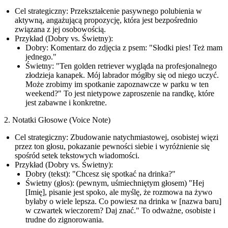
Cel strategiczny:
Przekształcenie pasywnego polubienia w
aktywną, angażującą propozycję, która jest bezpośrednio
związana z jej osobowością.
Przykład (Dobry vs. Świetny):
Dobry:
Komentarz do zdjęcia z psem: "Słodki pies! Też mam
jednego."
Świetny:
"Ten golden retriever wygląda na profesjonalnego
złodzieja kanapek. Mój labrador mógłby się od niego uczyć.
Może zrobimy im spotkanie zapoznawcze w parku w ten
weekend?" To jest nietypowe zaproszenie na randkę, które
jest zabawne i konkretne.
2. Notatki Głosowe (Voice Note)
Cel strategiczny:
Zbudowanie natychmiastowej, osobistej więzi
przez ton głosu, pokazanie pewności siebie i wyróżnienie się
spośród setek tekstowych wiadomości.
Przykład (Dobry vs. Świetny):
Dobry (tekst):
"Chcesz się spotkać na drinka?"
Świetny (głos):
(pewnym, uśmiechniętym głosem) "Hej
[Imię], pisanie jest spoko, ale myślę, że rozmowa na żywo
byłaby o wiele lepsza. Co powiesz na drinka w [nazwa baru]
w czwartek wieczorem? Daj znać." To odważne, osobiste i
trudne do zignorowania.