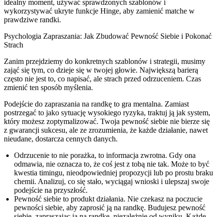
idealny moment, używać sprawdzonych szablonów i
wykorzystywać ukryte funkcje Hinge, aby zamienić matche w
prawdziwe randki.
Psychologia Zapraszania: Jak Zbudować Pewność Siebie i Pokonać
Strach
Zanim przejdziemy do konkretnych szablonów i strategii, musimy
zająć się tym, co dzieje się w twojej głowie. Największą barierą
często nie jest to, co napisać, ale strach przed odrzuceniem. Czas
zmienić ten sposób myślenia.
Podejście do zapraszania na randkę to gra mentalna. Zamiast
postrzegać to jako sytuację wysokiego ryzyka, traktuj ją jak system,
który możesz zoptymalizować. Twoja pewność siebie nie bierze się
z gwarancji sukcesu, ale ze zrozumienia, że każde działanie, nawet
nieudane, dostarcza cennych danych.
Odrzucenie to nie porażka, to informacja zwrotna.
Gdy ona
odmawia, nie oznacza to, że coś jest z tobą nie tak. Może to być
kwestia timingu, nieodpowiedniej propozycji lub po prostu braku
chemii. Analizuj, co się stało, wyciągaj wnioski i ulepszaj swoje
podejście na przyszłość.
Pewność siebie to produkt działania.
Nie czekasz na poczucie
pewności siebie, aby zaprosić ją na randkę. Budujesz pewność
siebie, zapraszając ją na randkę, niezależnie od wyniku. Każde