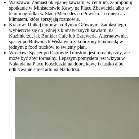
Warszawa:
Zamiast oklepanej kawiarni w centrum, zaproponuj
spotkanie w
Ministerstwie Kawy
na Placu Zbawiciela albo w
letnim ogródku w
Stacji Mercedes
na Powiślu. To miejsca z
klimatem, które sprzyjają rozmowie.
Kraków:
Unikaj tłumów na Rynku Głównym. Zamiast tego
wybierzcie się do jednej z klimatycznych kawiarni na
Kazimierzu, jak
Bunkier Cafe
lub
Eszeweria
. Alternatywnie,
spacer po Bulwarach Wiślanych zakończony lemoniadą w
jednym z food trucków to świetny plan.
Wrocław:
Spacer po Ostrowie Tumskim jest romantyczny, ale
może być zbyt formalny. Lepszym pomysłem jest wizyta w
Nalanda
na Placu Kościuszki na dobrą kawę i ciastko albo
odkrywanie street artu na Nadodrzu.