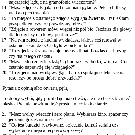
najczęściej ląduje na gramofonie wieczorem?"
"Masz zdjęcie z kajaka i od razu mam pytanie. Pełen chill czy
walka o przetrwanie?"
"To miejsce z ostatniego zdjęcia wygląda świetnie. Trafiłaś tam
przypadkiem czy to sprawdzony adres?"
"Zdjęcie z rowerem mówi więcej niż pół bio. Jeździsz dla głowy,
dla formy czy dla kawy po drodze?"
"Na tym zdjęciu z kuchni wyglądasz, jakbyś coś ratował w
ostatniej sekundzie. Co było w piekarniku?"
"To zdjęcie z festiwalu daje mocny klimat. Poszłaś dla line-upu
czy dla całego chaosu?"
"Masz jedno zdjęcie z książką i od razu wchodzę w temat. Co
ostatnio naprawdę cię wciągnęło?"
"To zdjęcie nad wodą wygląda bardzo spokojnie. Miejsce na
reset czy po prostu dobry przypadek?"
Pytania z opinią albo otwartą pętlą
To dobry wybór, gdy profil daje mało treści, ale nie chcesz brzmieć
płasko. Pytanie powinno być proste i mieć lekkie tarcie.
"Masz wolny wieczór i zero planu. Wybierasz kino, spacer czy
jedzenie gdzieś na mieście?"
"Co jest bardziej ryzykowne, polecanie komuś serialu czy
wybieranie miejsca na pierwszą kawę?"