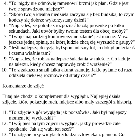
"To 'nigdy nie odmówię ramenowi' brzmi jak plan. Gdzie jest
twoje sprawdzone miejsce?"
"Skoro twoja idealna niedziela zaczyna się bez budzika, to czym
kończy się dobrze wykorzystany dzień?"
"Napisałeś, że potrafisz rozpoznać każdą piosenkę po kilku
sekundach. Jaki utwór byłby twoim testem dla obcej osoby?"
"Twoje 'najbardziej kontrowersyjne zdanie' jest mocne. Masz
jeszcze jedną opinię, za którą ludzie chcą cię wyrzucić z grupy?"
"Jeśli najlepszą decyzją był spontaniczny lot, to dokąd poleciałaś
i czemu właśnie tam?"
"Napisałeś, że robisz najlepsze śniadania w mieście. Co ląduje
na talerzu, kiedy chcesz naprawdę zrobić wrażenie?"
"To z zakazem small talku akurat szanuję. Jakie pytanie od razu
oddziela ciekawą rozmowę od straty czasu?"
Komentarze do zdjęć
Tutaj nie chodzi o komplement dla wyglądu. Najlepiej działa
zdjęcie, które pokazuje ruch, miejsce albo mały szczegół z historią.
"To zdjęcie z gór wygląda jak pocztówka. Jaki był najlepszy
moment tej wycieczki?"
"Twój pies na tym zdjęciu wygląda, jakby prowadził całe
spotkanie. Jak się wabi ten szef?"
"To zdjęcie przy winylach zdradza człowieka z planem. Co