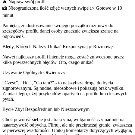
🔥
Napraw swój profil
📸
Nieograniczona ilość zdjęć wartych swipe'a
⚡️
Gotowe w 10
minut
Pamiętaj, że
dostosowanie swojego początku rozmowy
do
szczegółów profilu danej osoby znacznie zwiększa szanse na
odpowiedź.
Błędy, Których Należy Unikać Rozpoczynając Rozmowę
Nawet najlepszy profil i intencje mogą zostać zniweczone przez
kilka powszechnych błędów. Oto, czego unikać:
Używanie Ogólnych Otwieraczy
"Cześć", "Hej", "Co tam?" - to najszybsza droga do bycia
zignorowanym. Są nudne, nieosobowe i pokazują brak wysiłku.
Zamiast tego, użyj przykładów opartych na profilu lub ciekawych
pytań.
Bycie Zbyt Bezpośrednim lub Niestosownym
Choć pewność siebie jest atrakcyjna, wulgarność czy nadmierna
natarczywość odpycha. Flirtuj, ale nie przekraczaj granic, zwłaszcza
w pierwszej wiadomości. Unikaj komentarzy dotyczących wyglądu,