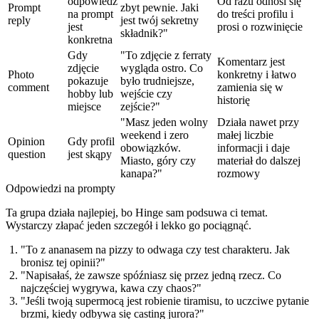
odpowiedź
Od razu odnosi się
Prompt
zbyt pewnie. Jaki
na prompt
do treści profilu i
reply
jest twój sekretny
jest
prosi o rozwinięcie
składnik?"
konkretna
Gdy
"To zdjęcie z ferraty
Komentarz jest
zdjęcie
wygląda ostro. Co
Photo
konkretny i łatwo
pokazuje
było trudniejsze,
comment
zamienia się w
hobby lub
wejście czy
historię
miejsce
zejście?"
"Masz jeden wolny
Działa nawet przy
weekend i zero
małej liczbie
Opinion
Gdy profil
obowiązków.
informacji i daje
question
jest skąpy
Miasto, góry czy
materiał do dalszej
kanapa?"
rozmowy
Odpowiedzi na prompty
Ta grupa działa najlepiej, bo Hinge sam podsuwa ci temat.
Wystarczy złapać jeden szczegół i lekko go pociągnąć.
"To z ananasem na pizzy to odwaga czy test charakteru. Jak
bronisz tej opinii?"
"Napisałaś, że zawsze spóźniasz się przez jedną rzecz. Co
najczęściej wygrywa, kawa czy chaos?"
"Jeśli twoją supermocą jest robienie tiramisu, to uczciwe pytanie
brzmi, kiedy odbywa się casting jurora?"