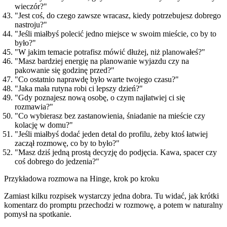
wieczór?"
"Jest coś, do czego zawsze wracasz, kiedy potrzebujesz dobrego
nastroju?"
"Jeśli miałbyś polecić jedno miejsce w swoim mieście, co by to
było?"
"W jakim temacie potrafisz mówić dłużej, niż planowałeś?"
"Masz bardziej energię na planowanie wyjazdu czy na
pakowanie się godzinę przed?"
"Co ostatnio naprawdę było warte twojego czasu?"
"Jaka mała rutyna robi ci lepszy dzień?"
"Gdy poznajesz nową osobę, o czym najłatwiej ci się
rozmawia?"
"Co wybierasz bez zastanowienia, śniadanie na mieście czy
kolację w domu?"
"Jeśli miałbyś dodać jeden detal do profilu, żeby ktoś łatwiej
zaczął rozmowę, co by to było?"
"Masz dziś jedną prostą decyzję do podjęcia. Kawa, spacer czy
coś dobrego do jedzenia?"
Przykładowa rozmowa na Hinge, krok po kroku
Zamiast kilku rozpisek wystarczy jedna dobra. Tu widać, jak krótki
komentarz do promptu przechodzi w rozmowę, a potem w naturalny
pomysł na spotkanie.