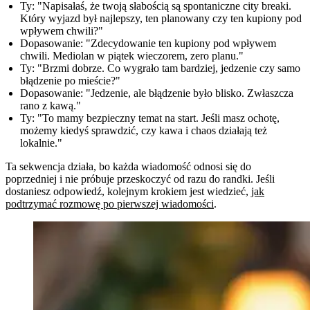
Ty:
"Napisałaś, że twoją słabością są spontaniczne city breaki.
Który wyjazd był najlepszy, ten planowany czy ten kupiony pod
wpływem chwili?"
Dopasowanie:
"Zdecydowanie ten kupiony pod wpływem
chwili. Mediolan w piątek wieczorem, zero planu."
Ty:
"Brzmi dobrze. Co wygrało tam bardziej, jedzenie czy samo
błądzenie po mieście?"
Dopasowanie:
"Jedzenie, ale błądzenie było blisko. Zwłaszcza
rano z kawą."
Ty:
"To mamy bezpieczny temat na start. Jeśli masz ochotę,
możemy kiedyś sprawdzić, czy kawa i chaos działają też
lokalnie."
Ta sekwencja działa, bo każda wiadomość odnosi się do
poprzedniej i nie próbuje przeskoczyć od razu do randki. Jeśli
dostaniesz odpowiedź, kolejnym krokiem jest wiedzieć,
jak
podtrzymać rozmowę po pierwszej wiadomości
.