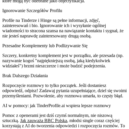
które mogą być odebrane jako objectyfikacja.
Ignorowanie Szczegółów Profilu
Profile na Tinderze i Hinge są pełne informacji, zdjęć,
zainteresowań i bio. Ignorowanie ich i wysyłanie ogólnej
wiadomości to stracona szansa na nawiązanie kontaktu i sygnał, że
nie jesteś naprawdę zainteresowany drugą osobą.
Przesadne Komplementy lub Podlizywanie Się
Szczery, konkretny komplement jest w porządku, ale przesada (np.
nazywanie kogoś "najpiękniejszą osobą, jaką kiedykolwiek
widziałeś") brzmi nieszczerze i może budzić podejrzenia.
Brak Dalszego Działania
Rozpoczęcie rozmowy to tylko początek. Jeśli dostaniesz
odpowiedź, odpisz! Zadawaj pytania uzupełniające, dziel się swoimi
przemyśleniami. Pozwolenie, aby rozmowa umarła, to częsty błąd.
AI w pomocy: jak TinderProfile.ai wspiera lepsze rozmowy
Pomoc z openerami jest dziś czymś normalnym, nie niszową
sztuczką.
Jak zauważa BBC Polska
, młodsi single coraz częściej
korzystają z AI do tworzenia odpowiedzi i rozpoczęcia rozmów. To