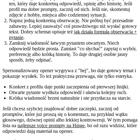
ten, który daje konkretną odpowiedź, opinię albo historię. Jeśli
profil ma dobre prompty, zacznij od nich. Jeśli nie, skomentuj
zdjęcie z hobby, miejsca albo codziennej sytuacji.
Napisz jedną konkretną obserwację.
Nie próbuj być przesadnie
zabawny. Lepiej zauważyć coś prawdziwego niż wysłać gotowy
tekst. Dobry schemat opisuje też
jak działa formuła obserwacja +
pytanie
.
Zamknij wiadomość łatwym pytaniem otwartym.
Niech
odpowiedź będzie prosta. Zamiast "co słychać" zapytaj o wybór,
preferencję albo krótką historię. To daje drugiej osobie jasny
sposób, żeby odpisać.
Spersonalizowany opener wygrywa z "hej", bo daje gotowy temat i
pokazuje wysiłek. To też praktyczna przewaga, nie tylko estetyka.
Konkret z profilu daje punkt zaczepienia od pierwszej linijki.
Otwarte pytanie wydłuża odpowiedź i ułatwia kolejny ruch.
Krótka wiadomość brzmi naturalnie i nie przytłacza na starcie.
Jeśli chcesz szybciej znajdować dobre zaczepki, zacznij od
promptów, które już proszą się o komentarz, na przykład wątku
głosowego, dziwnej opinii albo lekkiej kontrowersji. W tym pomaga
lista na
najlepsze voice prompty na Hinge
, bo od razu widzisz, które
odpowiedzi dają materiał na opener.