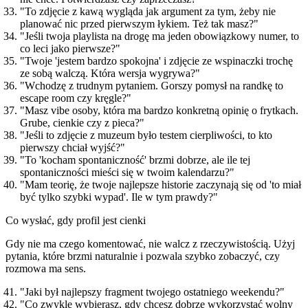
"To zdjęcie z kawą wygląda jak argument za tym, żeby nie
planować nic przed pierwszym łykiem. Też tak masz?"
"Jeśli twoja playlista na drogę ma jeden obowiązkowy numer, to
co leci jako pierwsze?"
"Twoje 'jestem bardzo spokojna' i zdjęcie ze wspinaczki trochę
ze sobą walczą. Która wersja wygrywa?"
"Wchodzę z trudnym pytaniem. Gorszy pomysł na randkę to
escape room czy kręgle?"
"Masz vibe osoby, która ma bardzo konkretną opinię o frytkach.
Grube, cienkie czy z pieca?"
"Jeśli to zdjęcie z muzeum było testem cierpliwości, to kto
pierwszy chciał wyjść?"
"To 'kocham spontaniczność' brzmi dobrze, ale ile tej
spontaniczności mieści się w twoim kalendarzu?"
"Mam teorię, że twoje najlepsze historie zaczynają się od 'to miał
być tylko szybki wypad'. Ile w tym prawdy?"
Co wysłać, gdy profil jest cienki
Gdy nie ma czego komentować, nie walcz z rzeczywistością. Użyj
pytania, które brzmi naturalnie i pozwala szybko zobaczyć, czy
rozmowa ma sens.
"Jaki był najlepszy fragment twojego ostatniego weekendu?"
"Co zwykle wybierasz, gdy chcesz dobrze wykorzystać wolny