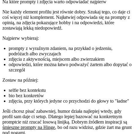
Na które prompty i zdjęcia warto odpowiadać najpierw
Nie każdy element profilu jest równie dobry. Szukaj tego, co daje ci
coś więcej niż komplement. Najłatwiej odpowiada się na prompty z
opinią, na zdjęcia pokazujące hobby i na odpowiedzi, które
zostawiają lekką niedopowiedź.
Najpierw wybieraj:
prompty z wyraźnym zdaniem, na przykład o jedzeniu,
podróżach albo zwyczajach
zdjęcia z aktywnością, miejscem albo zwierzakiem
odpowiedzi, które można łatwo podważyć żartem albo dopytać o
szczegół
Zostaw na później:
selfie bez kontekstu
bio bez konkretów
zdjęcia, przy których jedyne co przychodzi do głowy to "ładne"
Jeśli chcesz pisać zabawniej, humor działa najlepiej wtedy, gdy
profil sam daje ci setup. Dlatego lepiej bazować na konkretnym
promptcie niż rzucać losową linijką. Dobrym źródłem inspiracji są
śmieszne prompty na Hinge
, bo od razu widzisz, gdzie żart ma grunt
pod nogami.