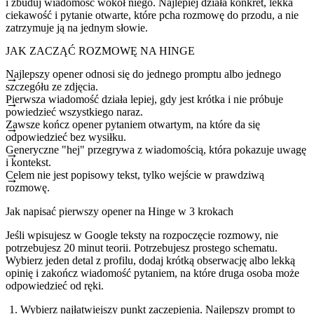
i zbuduj wiadomość wokół niego. Najlepiej działa konkret, lekka
ciekawość i pytanie otwarte, które pcha rozmowę do przodu, a nie
zatrzymuje ją na jednym słowie.
JAK ZACZĄĆ ROZMOWĘ NA HINGE
Najlepszy opener odnosi się do jednego promptu albo jednego
szczegółu ze zdjęcia.
Pierwsza wiadomość działa lepiej, gdy jest krótka i nie próbuje
powiedzieć wszystkiego naraz.
Zawsze kończ opener pytaniem otwartym, na które da się
odpowiedzieć bez wysiłku.
Generyczne "hej" przegrywa z wiadomością, która pokazuje uwagę
i kontekst.
Celem nie jest popisowy tekst, tylko wejście w prawdziwą
rozmowę.
Jak napisać pierwszy opener na Hinge w 3 krokach
Jeśli wpisujesz w Google teksty na rozpoczęcie rozmowy, nie
potrzebujesz 20 minut teorii. Potrzebujesz prostego schematu.
Wybierz jeden detal z profilu, dodaj krótką obserwację albo lekką
opinię i zakończ wiadomość pytaniem, na które druga osoba może
odpowiedzieć od ręki.
Wybierz najłatwiejszy punkt zaczepienia.
Najlepszy prompt to