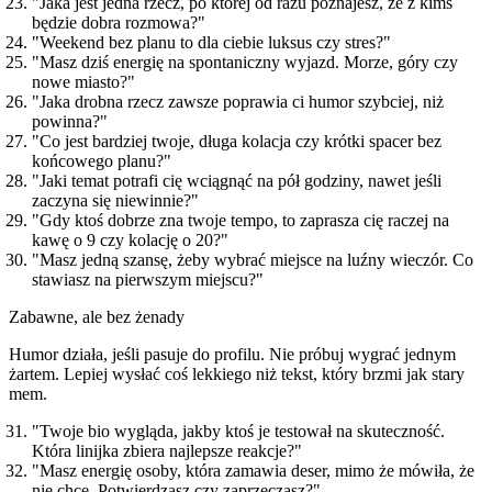
"Jaka jest jedna rzecz, po której od razu poznajesz, że z kimś
będzie dobra rozmowa?"
"Weekend bez planu to dla ciebie luksus czy stres?"
"Masz dziś energię na spontaniczny wyjazd. Morze, góry czy
nowe miasto?"
"Jaka drobna rzecz zawsze poprawia ci humor szybciej, niż
powinna?"
"Co jest bardziej twoje, długa kolacja czy krótki spacer bez
końcowego planu?"
"Jaki temat potrafi cię wciągnąć na pół godziny, nawet jeśli
zaczyna się niewinnie?"
"Gdy ktoś dobrze zna twoje tempo, to zaprasza cię raczej na
kawę o 9 czy kolację o 20?"
"Masz jedną szansę, żeby wybrać miejsce na luźny wieczór. Co
stawiasz na pierwszym miejscu?"
Zabawne, ale bez żenady
Humor działa, jeśli pasuje do profilu. Nie próbuj wygrać jednym
żartem. Lepiej wysłać coś lekkiego niż tekst, który brzmi jak stary
mem.
"Twoje bio wygląda, jakby ktoś je testował na skuteczność.
Która linijka zbiera najlepsze reakcje?"
"Masz energię osoby, która zamawia deser, mimo że mówiła, że
nie chce. Potwierdzasz czy zaprzeczasz?"