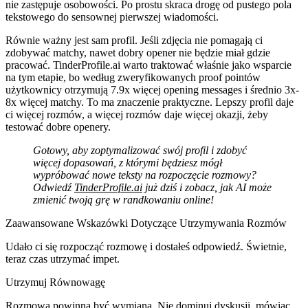
nie zastępuje osobowości. Po prostu skraca drogę od pustego pola
tekstowego do sensownej pierwszej wiadomości.
Równie ważny jest sam profil. Jeśli zdjęcia nie pomagają ci
zdobywać matchy, nawet dobry opener nie będzie miał gdzie
pracować. TinderProfile.ai warto traktować właśnie jako wsparcie
na tym etapie, bo według zweryfikowanych proof pointów
użytkownicy otrzymują
7.9x więcej opening messages
i średnio
3x-
8x więcej matchy
. To ma znaczenie praktyczne. Lepszy profil daje
ci więcej rozmów, a więcej rozmów daje więcej okazji, żeby
testować dobre openery.
Gotowy, aby zoptymalizować swój profil i zdobyć
więcej dopasowań, z którymi będziesz mógł
wypróbować nowe teksty na rozpoczęcie rozmowy?
Odwiedź
TinderProfile.ai
już dziś i zobacz, jak AI może
zmienić twoją grę w randkowaniu online!
Zaawansowane Wskazówki Dotyczące Utrzymywania Rozmów
Udało ci się rozpocząć rozmowę i dostałeś odpowiedź. Świetnie,
teraz czas utrzymać impet.
Utrzymuj Równowagę
Rozmowa powinna być wymianą. Nie dominuj dyskusji, mówiąc