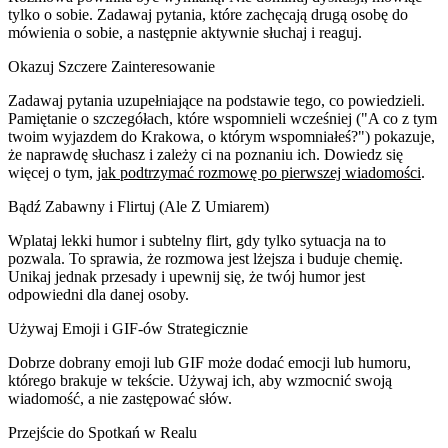
tylko o sobie. Zadawaj pytania, które zachęcają drugą osobę do
mówienia o sobie, a następnie aktywnie słuchaj i reaguj.
Okazuj Szczere Zainteresowanie
Zadawaj pytania uzupełniające na podstawie tego, co powiedzieli.
Pamiętanie o szczegółach, które wspomnieli wcześniej ("A co z tym
twoim wyjazdem do Krakowa, o którym wspomniałeś?") pokazuje,
że naprawdę słuchasz i zależy ci na poznaniu ich. Dowiedz się
więcej o tym,
jak podtrzymać rozmowę po pierwszej wiadomości
.
Bądź Zabawny i Flirtuj (Ale Z Umiarem)
Wplataj lekki humor i subtelny flirt, gdy tylko sytuacja na to
pozwala. To sprawia, że rozmowa jest lżejsza i buduje chemię.
Unikaj jednak przesady i upewnij się, że twój humor jest
odpowiedni dla danej osoby.
Używaj Emoji i GIF-ów Strategicznie
Dobrze dobrany emoji lub GIF może dodać emocji lub humoru,
którego brakuje w tekście. Używaj ich, aby wzmocnić swoją
wiadomość, a nie zastępować słów.
Przejście do Spotkań w Realu