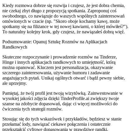
Kiedy rozmowa dobrze się rozwija i czujesz, że jest dobra chemia,
nie czekaj zbyt długo z propozycją spotkania. Zaproponuj coś
swobodnego, co nawiązuje do waszych wspólnych zainteresowań
omówionych w czacie (np. "Skoro oboje kochamy kawę, może
spotkamy się na filiżance w tej nowej kawiarni, o której mówiłeś?").
To naturalny kolejny krok, gdy czujesz, że nawiązałeś dobrą więź.
Podsumowanie: Opanuj Sztukę Rozmów na Aplikacjach
Randkowych
Skuteczne rozpoczynanie i prowadzenie rozmów na Tinderze,
Hinge i innych aplikacjach randkowych to umiejętność, którą
można opanować. Kluczem jest personalizacja, okazywanie
szczerego zainteresowania, używanie humoru i zadawanie
angażujących pytań. Unikaj ogólnych otwarć i bądź pewny siebie,
ale uprzejmy.
Pamiętaj, że twój profil jest twoją wizytówką. Zainwestowanie w
wysokiej jakości zdjęcia dzięki
TinderProfile.ai
zwiększy twoje
szanse na zdobycie dopasowań, dając ci więcej możliwości do
ćwiczenia tych strategii rozmów.
Stosując się do tych wskazówek i przykładów, będziesz w stanie
przełamać lody, nawiązać ciekawe połączenia i ostatecznie
przekształcić cyfrowe dopasowania w prawdziwe randki.