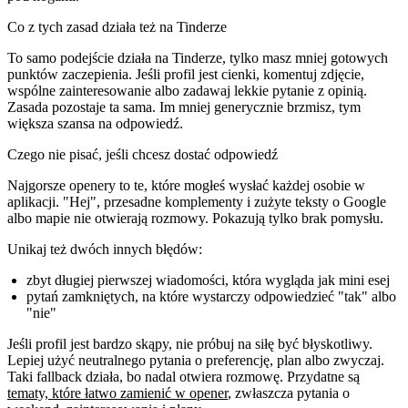
Co z tych zasad działa też na Tinderze
To samo podejście działa na Tinderze, tylko masz mniej gotowych
punktów zaczepienia. Jeśli profil jest cienki, komentuj zdjęcie,
wspólne zainteresowanie albo zadawaj lekkie pytanie z opinią.
Zasada pozostaje ta sama. Im mniej generycznie brzmisz, tym
większa szansa na odpowiedź.
Czego nie pisać, jeśli chcesz dostać odpowiedź
Najgorsze openery to te, które mogłeś wysłać każdej osobie w
aplikacji. "Hej", przesadne komplementy i zużyte teksty o Google
albo mapie nie otwierają rozmowy. Pokazują tylko brak pomysłu.
Unikaj też dwóch innych błędów:
zbyt długiej pierwszej wiadomości, która wygląda jak mini esej
pytań zamkniętych, na które wystarczy odpowiedzieć "tak" albo
"nie"
Jeśli profil jest bardzo skąpy, nie próbuj na siłę być błyskotliwy.
Lepiej użyć neutralnego pytania o preferencję, plan albo zwyczaj.
Taki fallback działa, bo nadal otwiera rozmowę. Przydatne są
tematy, które łatwo zamienić w opener
, zwłaszcza pytania o