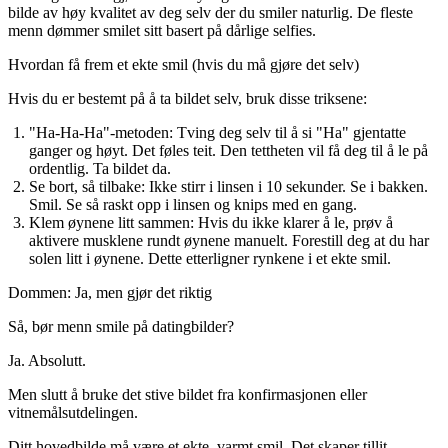
bilde av høy kvalitet av deg selv der du smiler naturlig. De fleste
menn dømmer smilet sitt basert på dårlige selfies.
Hvordan få frem et ekte smil (hvis du må gjøre det selv)
Hvis du er bestemt på å ta bildet selv, bruk disse triksene:
"Ha-Ha-Ha"-metoden:
Tving deg selv til å si "Ha" gjentatte
ganger og høyt. Det føles teit. Den tettheten vil få deg til å le på
ordentlig. Ta bildet da.
Se bort, så tilbake:
Ikke stirr i linsen i 10 sekunder. Se i bakken.
Smil. Se så raskt opp i linsen og knips med en gang.
Klem øynene litt sammen:
Hvis du ikke klarer å le, prøv å
aktivere musklene rundt øynene manuelt. Forestill deg at du har
solen litt i øynene. Dette etterligner rynkene i et ekte smil.
Dommen: Ja, men gjør det riktig
Så, bør menn smile på datingbilder?
Ja. Absolutt.
Men slutt å bruke det stive bildet fra konfirmasjonen eller
vitnemålsutdelingen.
Ditt hovedbilde må være et ekte, varmt smil. Det skaper tillit,