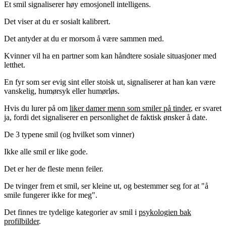
Et smil signaliserer høy emosjonell intelligens.
Det viser at du er sosialt kalibrert.
Det antyder at du er morsom å være sammen med.
Kvinner vil ha en partner som kan håndtere sosiale situasjoner med
letthet.
En fyr som ser evig sint eller stoisk ut, signaliserer at han kan være
vanskelig, humørsyk eller humørløs.
Hvis du lurer på om
liker damer menn som smiler på tinder
, er svaret
ja, fordi det signaliserer en personlighet de faktisk ønsker å date.
De 3 typene smil (og hvilket som vinner)
Ikke alle smil er like gode.
Det er her de fleste menn feiler.
De tvinger frem et smil, ser kleine ut, og bestemmer seg for at "å
smile fungerer ikke for meg".
Det finnes tre tydelige kategorier av smil i
psykologien bak
profilbilder
.