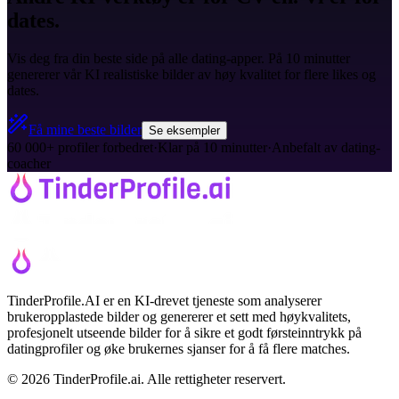
dates.
Vis deg fra din beste side på alle dating-apper. På 10 minutter
genererer vår KI realistiske bilder av høy kvalitet for flere likes og
dates.
Få mine beste bilder
Se eksempler
60 000+ profiler forbedret
·
Klar på 10 minutter
·
Anbefalt av dating-
coacher
TinderProfile.AI er en KI-drevet tjeneste som analyserer
brukeropplastede bilder og genererer et sett med høykvalitets,
profesjonelt utseende bilder for å sikre et godt førsteinntrykk på
datingprofiler og øke brukernes sjanser for å få flere matches.
© 2026 TinderProfile.ai. Alle rettigheter reservert.