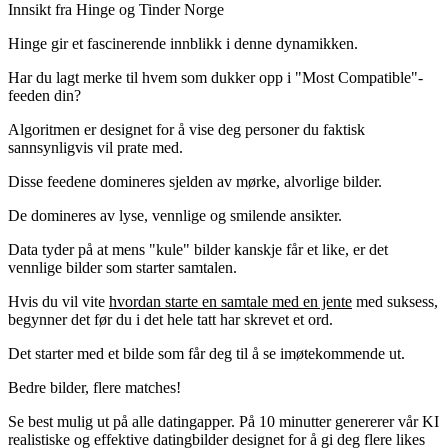
Innsikt fra Hinge og Tinder Norge
Hinge gir et fascinerende innblikk i denne dynamikken.
Har du lagt merke til hvem som dukker opp i "Most Compatible"-
feeden din?
Algoritmen er designet for å vise deg personer du faktisk
sannsynligvis vil prate med.
Disse feedene domineres sjelden av mørke, alvorlige bilder.
De domineres av lyse, vennlige og smilende ansikter.
Data tyder på at mens "kule" bilder kanskje får et like, er det
vennlige bilder som starter samtalen
.
Hvis du vil vite
hvordan starte en samtale med en jente
med suksess,
begynner det før du i det hele tatt har skrevet et ord.
Det starter med et bilde som får deg til å se imøtekommende ut.
Bedre bilder,
flere matches!
Se best mulig ut på alle datingapper. På 10 minutter genererer vår KI
realistiske og effektive datingbilder designet for å gi deg flere likes