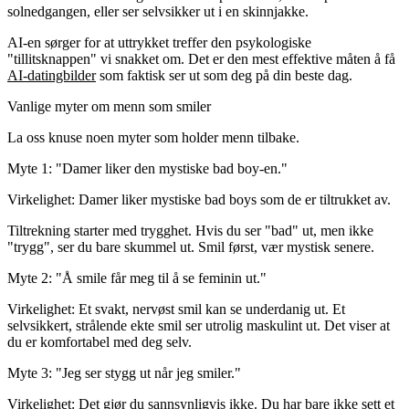
solnedgangen, eller ser selvsikker ut i en skinnjakke.
AI-en sørger for at uttrykket treffer den psykologiske
"tillitsknappen" vi snakket om. Det er den mest effektive måten å få
AI-datingbilder
som faktisk ser ut som deg på din beste dag.
Vanlige myter om menn som smiler
La oss knuse noen myter som holder menn tilbake.
Myte 1: "Damer liker den mystiske bad boy-en."
Virkelighet: Damer liker mystiske bad boys
som de er tiltrukket av
.
Tiltrekning starter med trygghet. Hvis du ser "bad" ut, men ikke
"trygg", ser du bare skummel ut. Smil først, vær mystisk senere.
Myte 2: "Å smile får meg til å se feminin ut."
Virkelighet: Et svakt, nervøst smil kan se underdanig ut. Et
selvsikkert, strålende ekte smil ser utrolig maskulint ut. Det viser at
du er komfortabel med deg selv.
Myte 3: "Jeg ser stygg ut når jeg smiler."
Virkelighet: Det gjør du sannsynligvis ikke. Du har bare ikke sett et