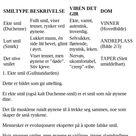
VIBEN DET
SMILTYPE
BESKRIVELSE
DOM
GIR
Fullt smil, viser
Ekte, varmt,
Ekte smil
VINNER
tenner, rynker ved
autentisk,
(Duchenne)
(Hovedbilde)
øynene.
troverdig.
Lukket munn, én
Selvsikker,
Lurt smil
ANDREPLASS
side litt hevet, glimt
flørtende,
(Smirk)
(Bilde 2/3)
i øyet.
mystisk, leken.
Viser tenner, men
Nervøs,
Det stive
TAPER (Slett
øynene er "døde".
ukomfortabel,
smilet
umiddelbart)
Stiv kjeve.
"creep"-vibe.
1. Ekte smil (Gullstandarden)
Dette er bildet som gir uttelling.
Et ekte smil (også kalt Duchenne-smil) er et smil som når øynene
dine.
Det får musklene rundt øynene til å trekke seg sammen, noe som
skaper de små rynkene.
Mennesker er evolusjonære eksperter på å spotte falske smil.
Hvis munnen smiler, men øynene er vidåpne, ringer alarmbjellene.