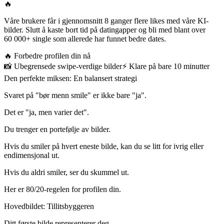
🔥
Våre brukere får i gjennomsnitt 8 ganger flere likes med våre KI-
bilder. Slutt å kaste bort tid på datingapper og bli med blant over
60 000+ single som allerede har funnet bedre dates.
🔥
Forbedre profilen din nå
📸
Ubegrensede swipe-verdige bilder
⚡️
Klare på bare 10 minutter
Den perfekte miksen: En balansert strategi
Svaret på "bør menn smile" er ikke bare "ja".
Det er "ja, men varier det".
Du trenger en portefølje av bilder.
Hvis du smiler på hvert eneste bilde, kan du se litt for ivrig eller
endimensjonal ut.
Hvis du aldri smiler, ser du skummel ut.
Her er
80/20-regelen
for profilen din.
Hovedbildet: Tillitsbyggeren
Ditt første bilde representerer deg.