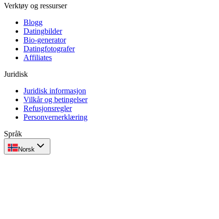
Verktøy og ressurser
Blogg
Datingbilder
Bio-generator
Datingfotografer
Affiliates
Juridisk
Juridisk informasjon
Vilkår og betingelser
Refusjonsregler
Personvernerklæring
Språk
Norsk