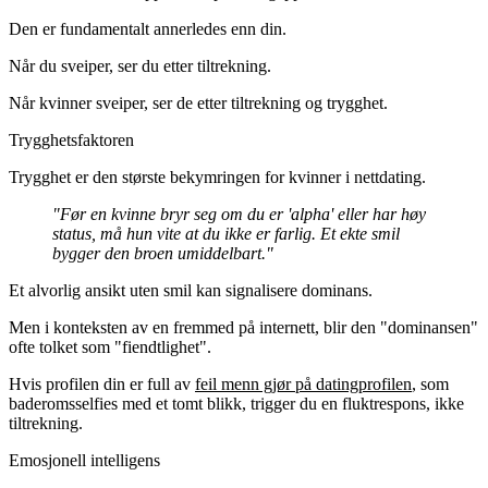
Den er fundamentalt annerledes enn din.
Når du sveiper, ser du etter tiltrekning.
Når kvinner sveiper, ser de etter tiltrekning
og trygghet
.
Trygghetsfaktoren
Trygghet er den største bekymringen for kvinner i nettdating.
"Før en kvinne bryr seg om du er 'alpha' eller har høy
status, må hun vite at du ikke er farlig. Et ekte smil
bygger den broen umiddelbart."
Et alvorlig ansikt uten smil kan signalisere dominans.
Men i konteksten av en fremmed på internett, blir den "dominansen"
ofte tolket som "fiendtlighet".
Hvis profilen din er full av
feil menn gjør på datingprofilen
, som
baderomsselfies med et tomt blikk, trigger du en fluktrespons, ikke
tiltrekning.
Emosjonell intelligens