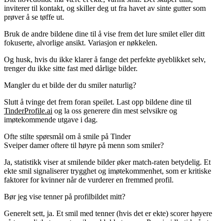
inviterer til kontakt, og skiller deg ut fra havet av sinte gutter som
prøver å se tøffe ut.
Bruk de andre bildene dine til å vise frem det lure smilet eller ditt
fokuserte, alvorlige ansikt. Variasjon er nøkkelen.
Og husk, hvis du ikke klarer å fange det perfekte øyeblikket selv,
trenger du ikke sitte fast med dårlige bilder.
Mangler du et bilde der du smiler naturlig?
Slutt å tvinge det frem foran speilet. Last opp bildene dine til
TinderProfile.ai
og la oss generere din mest selvsikre og
imøtekommende utgave i dag.
Ofte stilte spørsmål om å smile på Tinder
Sveiper damer oftere til høyre på menn som smiler?
Ja, statistikk viser at smilende bilder øker match-raten betydelig. Et
ekte smil signaliserer trygghet og imøtekommenhet, som er kritiske
faktorer for kvinner når de vurderer en fremmed profil.
Bør jeg vise tenner på profilbildet mitt?
Generelt sett, ja. Et smil med tenner (hvis det er ekte) scorer høyere