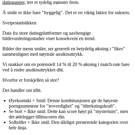
datingapper
, trer et tydelig mønster frem.
Å smile er ikke bare "hyggelig". Det er en viktig faktor for suksess.
Sveipestatistikken
Data fra store datingplattformer og uavhengige
bildevurderingsstudier viser konsekvent en trend.
Bilder der menn smiler, ser generelt en betydelig økning i "likes"
sammenlignet med nøytrale ansiktsuttrykk.
Vi snakker om en potensiell
14 % til 20 % økning
i match-rate bare
ved å endre ansiktsuttrykket ditt.
Hvorfor er forskjellen så stor?
Det handler om tillit.
Øyekontakt + Smil:
Denne kombinasjonen gir de høyeste
poengsummene for "troverdighet" og "tiltrekningskraft".
Se bort + Ikke smil:
Dette kan score høyt på "mysterium", men
det ødelegger tillitsscoren din.
Solbriller + Ikke smil:
Den dårligst presterende kategorien over
hele linja.