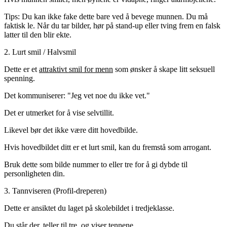
Tips:
Du kan ikke fake dette bare ved å bevege munnen. Du må
faktisk le. Når du tar bilder, hør på stand-up eller tving frem en falsk
latter til den blir ekte.
2. Lurt smil / Halvsmil
Dette er et
attraktivt smil for menn
som ønsker å skape litt seksuell
spenning.
Det kommuniserer: "Jeg vet noe du ikke vet."
Det er utmerket for å vise selvtillit.
Likevel bør det ikke være ditt hovedbilde.
Hvis hovedbildet ditt er et lurt smil, kan du fremstå som arrogant.
Bruk dette som bilde nummer to eller tre for å gi dybde til
personligheten din.
3. Tannviseren (Profil-dreperen)
Dette er ansiktet du laget på skolebildet i tredjeklasse.
Du står der, teller til tre, og viser tennene.