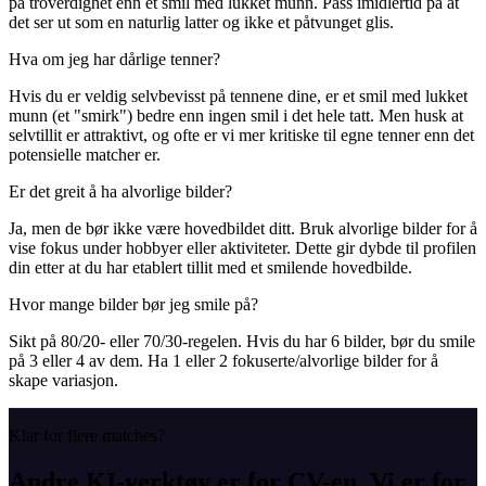
på troverdighet enn et smil med lukket munn. Pass imidlertid på at
det ser ut som en naturlig latter og ikke et påtvunget glis.
Hva om jeg har dårlige tenner?
Hvis du er veldig selvbevisst på tennene dine, er et smil med lukket
munn (et "smirk") bedre enn ingen smil i det hele tatt. Men husk at
selvtillit er attraktivt, og ofte er vi mer kritiske til egne tenner enn det
potensielle matcher er.
Er det greit å ha alvorlige bilder?
Ja, men de bør ikke være hovedbildet ditt. Bruk alvorlige bilder for å
vise fokus under hobbyer eller aktiviteter. Dette gir dybde til profilen
din etter at du har etablert tillit med et smilende hovedbilde.
Hvor mange bilder bør jeg smile på?
Sikt på 80/20- eller 70/30-regelen. Hvis du har 6 bilder, bør du smile
på 3 eller 4 av dem. Ha 1 eller 2 fokuserte/alvorlige bilder for å
skape variasjon.
Klar for flere matches?
Andre KI-verktøy er for CV-en. Vi er for