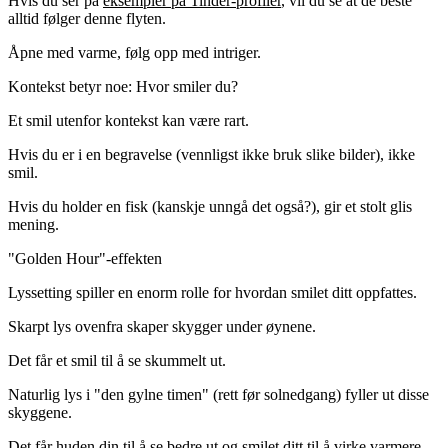
Hvis du ser på
eksempler på Tinder-profiler
, vil du se at de beste
alltid følger denne flyten.
Åpne med varme, følg opp med intriger.
Kontekst betyr noe: Hvor smiler du?
Et smil utenfor kontekst kan være rart.
Hvis du er i en begravelse (vennligst ikke bruk slike bilder), ikke
smil.
Hvis du holder en fisk (kanskje unngå det også?), gir et stolt glis
mening.
"Golden Hour"-effekten
Lyssetting spiller en enorm rolle for hvordan smilet ditt oppfattes.
Skarpt lys ovenfra skaper skygger under øynene.
Det får et smil til å se skummelt ut.
Naturlig lys i "den gylne timen" (rett før solnedgang) fyller ut disse
skyggene.
Det får huden din til å se bedre ut og smilet ditt til å virke varmere.