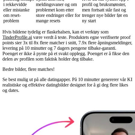
i rekkevidde
meldingsvaner og om
profil og bruksmønster,
eller mistanke
problemet kom etter
men fortsatt står fast og
om reset-
store endringer eller for
trenger nye bilder før en
problem
mange resets
ny start
Hvis bildene tydelig er flaskehalsen, kan et verktøy som
TinderProfile.ai
være verdt å teste. Produktets egne verifiserte proof
points sier 3x til 8x flere matcher i snitt, 7.9x flere åpningsmeldinger,
levering på 10 minutter og 7 dagers pengene tilbake-garanti.
Poenget er ikke å pynte på et svakt opplegg. Poenget er å fikse den
delen av profilen som faktisk holder deg tilbake.
Bedre bilder,
flere matches!
Se best mulig ut på alle datingapper. På 10 minutter genererer vår KI
realistiske og effektive datingbilder designet for å gi deg flere likes
og dates.