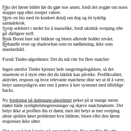
Fiks det første bildet før du gjør noe annet, fordi det avgjør om noen
stopper opp eller sveiper videre.
Skriv en bio med én konkret detalj om deg og én tydelig
samtalekrok.
Sveip selektivt i stedet for å masselike, fordi ukritisk sveiping ofte
gir dårligere treff.
Bruk Boost bare når bildene og bioen allerede holder nivået.
Behandle reset og shadowban som en nødløsning, ikke som
standardråd.
Forstå Tinder-algoritmen: Det du må vite for flere matcher
Ingen utenfor Tinder kjenner hele rangeringslogikken, så det
smarteste er å styre etter det du faktisk kan påvirke. Profilkvalitet,
aktivitet, respons og hvor relevante matchene dine ser ut til å være,
betyr sannsynligvis mer enn å prøve å lure systemet med tilfeldige
hacks.
Ny
forskning på datingapp-algoritmer
peker på at mange menn
møter både synlighetsbegrensninger og skjeve matchmønstre. Det
betyr ikke at profilen din er dømt, men det betyr at mer sveiping
alene sjelden løser problemet hvis bildene, bioen eller den første
responsen ikke sitter.