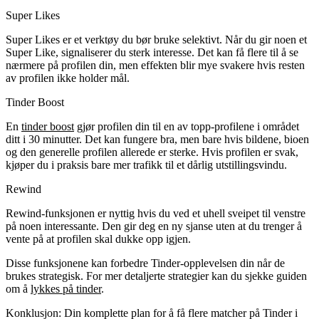
Super Likes
Super Likes er et verktøy du bør bruke selektivt. Når du gir noen et
Super Like, signaliserer du sterk interesse. Det kan få flere til å se
nærmere på profilen din, men effekten blir mye svakere hvis resten
av profilen ikke holder mål.
Tinder Boost
En
tinder boost
gjør profilen din til en av topp-profilene i området
ditt i 30 minutter. Det kan fungere bra, men bare hvis bildene, bioen
og den generelle profilen allerede er sterke. Hvis profilen er svak,
kjøper du i praksis bare mer trafikk til et dårlig utstillingsvindu.
Rewind
Rewind-funksjonen er nyttig hvis du ved et uhell sveipet til venstre
på noen interessante. Den gir deg en ny sjanse uten at du trenger å
vente på at profilen skal dukke opp igjen.
Disse funksjonene kan forbedre Tinder-opplevelsen din når de
brukes strategisk. For mer detaljerte strategier kan du sjekke guiden
om å
lykkes på tinder
.
Konklusjon: Din komplette plan for å få flere matcher på Tinder i