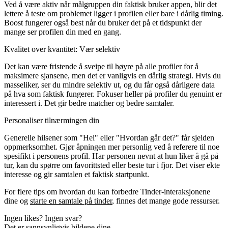
Ved å være aktiv når målgruppen din faktisk bruker appen, blir det
lettere å teste om problemet ligger i profilen eller bare i dårlig timing.
Boost fungerer også best når du bruker det på et tidspunkt der
mange ser profilen din med en gang.
Kvalitet over kvantitet: Vær selektiv
Det kan være fristende å sveipe til høyre på alle profiler for å
maksimere sjansene, men det er vanligvis en dårlig strategi. Hvis du
masseliker, ser du mindre selektiv ut, og du får også dårligere data
på hva som faktisk fungerer. Fokuser heller på profiler du genuint er
interessert i. Det gir bedre matcher og bedre samtaler.
Personaliser tilnærmingen din
Generelle hilsener som "Hei" eller "Hvordan går det?" får sjelden
oppmerksomhet. Gjør åpningen mer personlig ved å referere til noe
spesifikt i personens profil. Har personen nevnt at hun liker å gå på
tur, kan du spørre om favorittsted eller beste tur i fjor. Det viser ekte
interesse og gir samtalen et faktisk startpunkt.
For flere tips om hvordan du kan forbedre Tinder-interaksjonene
dine og
starte en samtale på tinder
, finnes det mange gode ressurser.
Ingen likes? Ingen svar?
Det er sannsynligvis bildene dine.