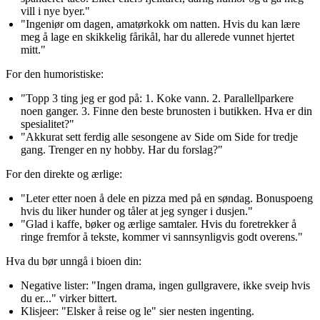
vill i nye byer."
"Ingeniør om dagen, amatørkokk om natten. Hvis du kan lære
meg å lage en skikkelig fårikål, har du allerede vunnet hjertet
mitt."
For den humoristiske:
"Topp 3 ting jeg er god på: 1. Koke vann. 2. Parallellparkere
noen ganger. 3. Finne den beste brunosten i butikken. Hva er din
spesialitet?"
"Akkurat sett ferdig alle sesongene av Side om Side for tredje
gang. Trenger en ny hobby. Har du forslag?"
For den direkte og ærlige:
"Leter etter noen å dele en pizza med på en søndag. Bonuspoeng
hvis du liker hunder og tåler at jeg synger i dusjen."
"Glad i kaffe, bøker og ærlige samtaler. Hvis du foretrekker å
ringe fremfor å tekste, kommer vi sannsynligvis godt overens."
Hva du bør unngå i bioen din:
Negative lister:
"Ingen drama, ingen gullgravere, ikke sveip hvis
du er..." virker bittert.
Klisjeer:
"Elsker å reise og le" sier nesten ingenting.