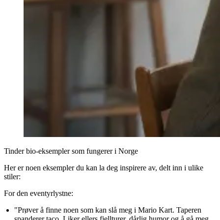
Tinder bio-eksempler som fungerer i Norge
Her er noen eksempler du kan la deg inspirere av, delt inn i ulike
stiler:
For den eventyrlystne:
"Prøver å finne noen som kan slå meg i Mario Kart. Taperen
spanderer taco. Liker ellers fjellturer, dårlig humor og å gå meg