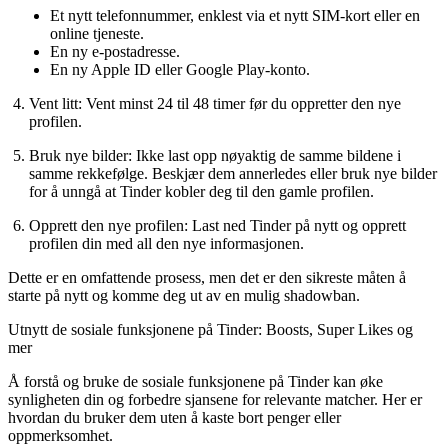
Et nytt telefonnummer, enklest via et nytt SIM-kort eller en
online tjeneste.
En ny e-postadresse.
En ny Apple ID eller Google Play-konto.
Vent litt:
Vent minst 24 til 48 timer før du oppretter den nye
profilen.
Bruk nye bilder:
Ikke last opp nøyaktig de samme bildene i
samme rekkefølge. Beskjær dem annerledes eller bruk nye bilder
for å unngå at Tinder kobler deg til den gamle profilen.
Opprett den nye profilen:
Last ned Tinder på nytt og opprett
profilen din med all den nye informasjonen.
Dette er en omfattende prosess, men det er den sikreste måten å
starte på nytt og komme deg ut av en mulig shadowban.
Utnytt de sosiale funksjonene på Tinder: Boosts, Super Likes og
mer
Å forstå og bruke de sosiale funksjonene på Tinder kan øke
synligheten din og forbedre sjansene for relevante matcher. Her er
hvordan du bruker dem uten å kaste bort penger eller
oppmerksomhet.