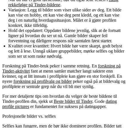
rekkefølge på Tinder-bildene
.
Variasjon:
Legg til bilder som viser ulike sider av deg. Ett bilde
kan vise en hobby, ett kan vise deg pent kledd, og ett kan vise
deg i en naturlig hverdagssituasjon. Målet er å gjøre profilen
konkret, ikke tilfeldig.
Hold det oppdatert:
Oppdater bildene jevnlig, slik at de fortsatt
ligner på hvordan du ser ut nå. Gamle bilder skaper feil
forventning og dårligere respons når samtalen først starter.
Kvalitet over kvantitet:
Hvert bilde bør være skarpt, godt belyst
og lett å lese. Unngå uklare gruppebilder, mørke selfies og bilder
som ser ut som raske nødvalg.
Forskning på Tinder-bruk peker i samme retning. En
forskning på
Tinder-aktivitet
fant at menn samler matcher langt saktere enn
kvinner, og at litt innsats i profilpleie kan gjøre en stor forskjell. En
nyere
forskning på profilvalg og bilder
peker også på at bildevalg og
profilpleie er sentrale grep når du vil bli mer synlig.
For mer detaljerte tips om hvordan du velger de beste bildene til
Tinder-profilen din, sjekk ut
Beste bilder til Tinder
. Gode
dating
profile pictures
er fundamentet for suksess på datingapper.
Profesjonelle bilder vs. selfies
Selfies kan fungere, men de bør ikke dominere profilen. Bilder tatt