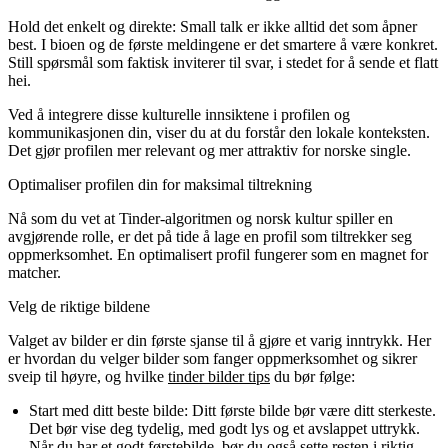
Hold det enkelt og direkte:
Small talk er ikke alltid det som åpner
best. I bioen og de første meldingene er det smartere å være konkret.
Still spørsmål som faktisk inviterer til svar, i stedet for å sende et flatt
hei.
Ved å integrere disse kulturelle innsiktene i profilen og
kommunikasjonen din, viser du at du forstår den lokale konteksten.
Det gjør profilen mer relevant og mer attraktiv for norske single.
Optimaliser profilen din for maksimal tiltrekning
Nå som du vet at Tinder-algoritmen og norsk kultur spiller en
avgjørende rolle, er det på tide å lage en profil som tiltrekker seg
oppmerksomhet. En optimalisert profil fungerer som en magnet for
matcher.
Velg de riktige bildene
Valget av bilder er din første sjanse til å gjøre et varig inntrykk. Her
er hvordan du velger bilder som fanger oppmerksomhet og sikrer
sveip til høyre, og hvilke
tinder bilder tips
du bør følge:
Start med ditt beste bilde:
Ditt første bilde bør være ditt sterkeste.
Det bør vise deg tydelig, med godt lys og et avslappet uttrykk.
Når du har et godt førstebilde, bør du også sette resten i
riktig