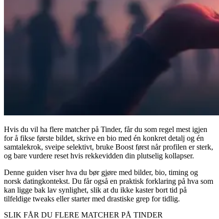
Hvis du vil ha flere matcher på Tinder, får du som regel mest igjen
for å fikse første bildet, skrive en bio med én konkret detalj og én
samtalekrok, sveipe selektivt, bruke Boost først når profilen er sterk,
og bare vurdere reset hvis rekkevidden din plutselig kollapser.
Denne guiden viser hva du bør gjøre med bilder, bio, timing og
norsk datingkontekst. Du får også en praktisk forklaring på hva som
kan ligge bak lav synlighet, slik at du ikke kaster bort tid på
tilfeldige tweaks eller starter med drastiske grep for tidlig.
SLIK FÅR DU FLERE MATCHER PÅ TINDER