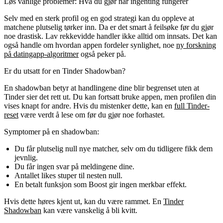
Løs vanlige problemer: Hva du gjør når ingenting fungerer
Selv med en sterk profil og en god strategi kan du oppleve at
matchene plutselig tørker inn. Da er det smart å feilsøke før du gjør
noe drastisk. Lav rekkevidde handler ikke alltid om innsats. Det kan
også handle om hvordan appen fordeler synlighet, noe
ny forskning
på datingapp-algoritmer
også peker på.
Er du utsatt for en Tinder Shadowban?
En shadowban betyr at handlingene dine blir begrenset uten at
Tinder sier det rett ut. Du kan fortsatt bruke appen, men profilen din
vises knapt for andre. Hvis du mistenker dette, kan en
full Tinder-
reset
være verdt å lese om før du gjør noe forhastet.
Symptomer på en shadowban:
Du får plutselig null nye matcher, selv om du tidligere fikk dem
jevnlig.
Du får ingen svar på meldingene dine.
Antallet likes stuper til nesten null.
En betalt funksjon som Boost gir ingen merkbar effekt.
Hvis dette høres kjent ut, kan du være rammet. En
Tinder
Shadowban
kan være vanskelig å bli kvitt.