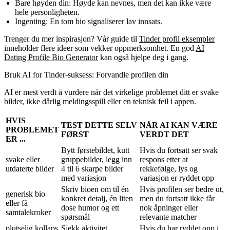
Bare høyden din:
Høyde kan nevnes, men det kan ikke være
hele personligheten.
Ingenting:
En tom bio signaliserer lav innsats.
Trenger du mer inspirasjon? Vår guide til
Tinder profil eksempler
inneholder flere ideer som vekker oppmerksomhet. En god
AI
Dating Profile Bio Generator
kan også hjelpe deg i gang.
Bruk AI for Tinder-suksess: Forvandle profilen din
AI er mest verdt å vurdere når det virkelige problemet ditt er svake
bilder, ikke dårlig meldingsspill eller en teknisk feil i appen.
HVIS
TEST DETTE SELV
NÅR AI KAN VÆRE
PROBLEMET
FØRST
VERDT DET
ER ...
Bytt førstebildet, kutt
Hvis du fortsatt ser svak
svake eller
gruppebilder, legg inn
respons etter at
utdaterte bilder
4 til 6 skarpe bilder
rekkefølge, lys og
med variasjon
variasjon er ryddet opp
Skriv bioen om til én
Hvis profilen ser bedre ut,
generisk bio
konkret detalj, én liten
men du fortsatt ikke får
eller få
dose humor og ett
nok åpninger eller
samtalekroker
spørsmål
relevante matcher
plutselig kollaps
Sjekk aktivitet,
Hvis du har ryddet opp i