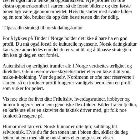
Det er også lurt å tenke på oppstartsfasen. Nye profiler får ofte
ekstra oppmerksomhet i starten, så de første bildene og den første
bioen bør være gjennomarbeidet. Hvis du starter med svake bilder
og en tom bio, bruker du opp den beste testen din for tidlig.
Tilpass din strategi til norsk dating-kultur
For å lykkes på Tinder i Norge holder det ikke å bare ha en god
profil. Du må også forstå de kulturelle nyansene. Norsk datingkultur
kan være annerledes enn det du er vant til, og å tilpasse strategien
din kan gi deg en stor fordel.
Autentisitet og ærlighet trumfer alt:
I Norge verdsettes ærlighet og
direkthet. Glem overdrevne skrytehistorier eller en fake-it-til-you-
make-it-holdning. Vær deg selv. Nordmenn er ofte mer reserverte i
starten, så en jordnær profil fungerer vanligvis bedre enn en profil
som virker for polert.
Vis noe ekte fra livet ditt:
Friluftsliv, hverdagsrutiner, hobbyer og
humor fungerer bedre enn generiske flex-bilder. Bilder fra en fjelltur,
en kaffe ute eller en aktivitet du faktisk driver med, gir folk noe
konkret å reagere på.
Humor med tørr vri:
Norsk humor er ofte tørr, subtil og litt
selvironisk. Hvis du får den tonen inn i bioen din, skiller du deg
lettere ut enn med slitne one-liners eller aggressive vitser.