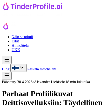
Näin se toimii
Edut
Hinnoittelu
UKK
Blogi
Kasvata matchejani
Päivitetty
30.4.2026
•
Alexander Liebisch
•
18 min lukuaika
Parhaat Profiilikuvat
Deittisovelluksiin: Täydellinen