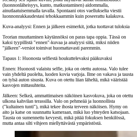
(luonnonläheisyys, kunto, matkustaminen) aidommalla,
ainutlaatuisemmalla tavalla. Spontaani otos vaellukselta viestii
luonnonrakkaudestasi tehokkaammin kuin poseerattu kalakuva.
Kuva-analyysi: Ennen ja jälkeen esimerkit, jotka tuottavat tuloksia
Teorian muuttaminen käytännöksi on paras tapa oppia. Tässä on
kaksi tyypillistä "ennen"-kuvaa ja analyysi siitä, miksi niiden
"jälkeen"-versiot toimivat huomattavasti paremmin.
Tapaus 1: Huonosta selfiestä houkuttelevaksi pääkuvaksi
Ennen:
Huonosti valaistu selfie, joka on otettu autossa. Valo tulee
vain yhdeltä puolelta, luoden kovia varjoja. Ilme on vakava ja tausta
on tylsä auton sisusta. Kuva on otettu liian läheltä, mikä vääristää
kasvojen mittasuhteita.
Jälkeen:
Selkeä, ammattimaisen näköinen kasvokuva, joka on otettu
ulkona kahvilan terassilla. Valo on pehmeää ja luonnollista
("kultainen tunti"), mikä tekee ihosta terveen näköisen. Hymy on
aito ja katse on suunnattu kameraan, mikä luo yhteyden katsojaan.
Tausta on sumennettu kevyesti, mikä pitää fokuksen henkilössä,
mutta antaa silti vihjeen miellyttävästä ympäristöstä.