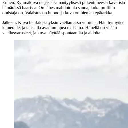
Ennen:
Ryhmäkuva neljästä samantyylisesti pukeutuneesta kaverista
hämärässä baarissa. On lähes mahdotonta sanoa, kuka profiilin
omistaja on. Valaistus on huono ja kuva on hieman epätarkka.
Jälkeen:
Kuva henkilöstä yksin vaeltamassa vuorella. Hän hymyilee
kameralle, ja taustalla avautuu upea maisema. Hänellä on yllään
vaellusvarusteet, ja kuva näyttää spontaanilta ja aidolta.