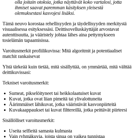
olla joitain otoksia, jotka näyttävät koko vartalosi, jotta
ihmiset saavat paremman käsityksen yleisestä
olemuksestasi kasvojesi lisäksi.
Tämä neuvo korostaa rehellisyyden ja täydellisyyden merkitystä
visuaalisessa esityksessäsi. Deittisovelluskäyttäjät arvostavat
autenttisuutta, ja vääristely johtaa lähes aina pettymykseen
tosielämän tapaamisissa.
Varoitusmerkit profiilikuvissa: Mitä algoritmit ja potentiaaliset
matchit rankaisevat
Yhtä tärkeää kuin tietää, mitä sisällyttää, on ymmärtää, mitä välttää
deittikuvissasi:
Tekniset varoitusmerkit:
Sumeat, pikselöityneet tai heikkolaatuiset kuvat
Kuvat, jotka ovat liian pimeitä tai ylivalottuneita
Äärimmäiset lähikuvat, jotka vääristävät kasvonpiirteitä
Kuvakaappaukset tai kuvat filttereillä, jotka peittävät piirteesi
Sisällölliset varoitusmerkit:
Useita selfieitä samasta kulmasta
Vain ryhmäkuvia, joista sinua on vaikea tunnistaa