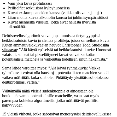
Vain yksi kuva profiilissasi
Peiliselfiet sotkuisissa kylpyhuoneissa
Kuvat ex-kumppaneiden kanssa (vaikka olisivat rajattuja)
Liian monta kuvaa alkoholin kanssa tai juhlimisympäristöissä
Kuvat menneiltä vuosilta, jotka eivät heijasta nykyistä
ulkonäköäsi
Deittisovellusalgoritmit voivat jopa tunnistaa tietyntyyppisiä
heikkolaatuisia kuvia ja alentaa profiileja, joissa on sellaisia kuvia.
Kuten ammattivalokuvaajan neuvot
Christopher Todd Studiosilta
viittaavat
: "Älä käytä epäselviä tai heikkolaatuisia kuvia: Huonosti
valaistut, sumeat tai pikselöityneet kuvat voivat karkottaa
potentiaalisia matcheja ja vaikeuttaa todellisen sinun näkemistä."
Sama lähde varoittaa myös: "Älä käytä ryhmäkuvia: Vaikka
ryhmäkuvat voivat olla hauskoja, potentiaalisten matchien voi olla
vaikea määrittää, kuka sinä olet. Pidättäydy yksittäisissä otoksissa
deittiprofiiliasi varten."
Välttämällä näitä yleisiä sudenkuoppia et ainoastaan ole
houkuttelevampi potentiaalisille matcheille, vaan saat myös
parempaa kohtelua algoritmeilta, jotka määrittävät profiilisi
näkyvyyden.
15 yleistä virhettä, jotka sabotoivat menestystäsi deittisovelluksissa