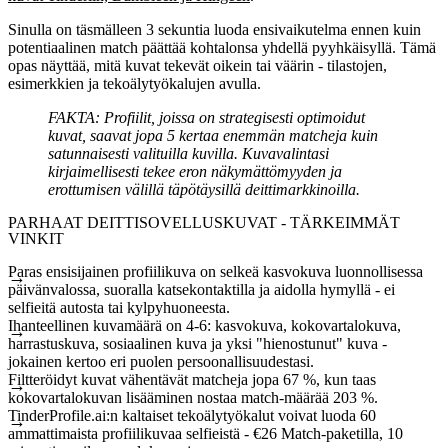
Sinulla on täsmälleen
3 sekuntia
luoda ensivaikutelma ennen kuin
potentiaalinen match päättää kohtalonsa yhdellä pyyhkäisyllä. Tämä
opas näyttää, mitä kuvat tekevät oikein tai väärin - tilastojen,
esimerkkien ja tekoälytyökalujen avulla.
FAKTA:
Profiilit, joissa on strategisesti optimoidut
kuvat, saavat jopa 5 kertaa enemmän matcheja kuin
satunnaisesti valituilla kuvilla. Kuvavalintasi
kirjaimellisesti tekee eron näkymättömyyden ja
erottumisen välillä täpötäysillä deittimarkkinoilla.
PARHAAT DEITTISOVELLUSKUVAT - TÄRKEIMMÄT
VINKIT
Paras ensisijainen profiilikuva on selkeä kasvokuva luonnollisessa
päivänvalossa, suoralla katsekontaktilla ja aidolla hymyllä - ei
selfieitä autosta tai kylpyhuoneesta.
Ihanteellinen kuvamäärä on 4-6: kasvokuva, kokovartalokuva,
harrastuskuva, sosiaalinen kuva ja yksi "hienostunut" kuva -
jokainen kertoo eri puolen persoonallisuudestasi.
Filtteröidyt kuvat vähentävät matcheja jopa 67 %, kun taas
kokovartalokuvan lisääminen nostaa match-määrää 203 %.
TinderProfile.ai:n kaltaiset tekoälytyökalut voivat luoda 60
ammattimaista profiilikuvaa selfieistä - €26 Match-paketilla, 10