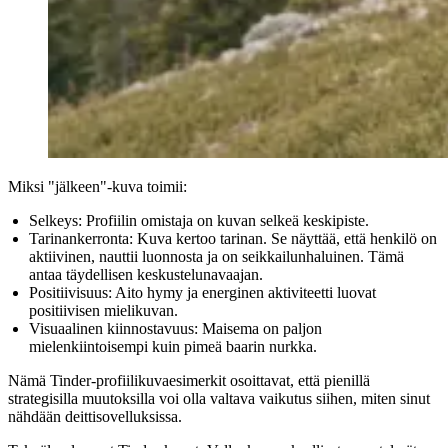
Miksi "jälkeen"-kuva toimii:
Selkeys:
Profiilin omistaja on kuvan selkeä keskipiste.
Tarinankerronta:
Kuva kertoo tarinan. Se näyttää, että henkilö on
aktiivinen, nauttii luonnosta ja on seikkailunhaluinen. Tämä
antaa täydellisen keskustelunavaajan.
Positiivisuus:
Aito hymy ja energinen aktiviteetti luovat
positiivisen mielikuvan.
Visuaalinen kiinnostavuus:
Maisema on paljon
mielenkiintoisempi kuin pimeä baarin nurkka.
Nämä Tinder-profiilikuvaesimerkit osoittavat, että pienillä
strategisilla muutoksilla voi olla valtava vaikutus siihen, miten sinut
nähdään deittisovelluksissa.