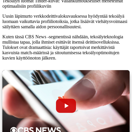
Tekoälyn luomat Tinder-kuvat: Vallankumoukselliset menetelmät
optimaalisiin profiilikuviin
Uusin läpimurto verkkodeittivalokuvauksessa hyödyntää
tekoälyä
luomaan vaikuttavia profiiliotoiksia, jotka lisäävät viehätysvoimaasi
säilyttäen samalla aidon persoonallisuutesi.
Kuten tässä CBS News -segmentissä nähdään, tekoälyteknologia
mullistaa tapaa, jolla ihmiset esittävät itsensä deittisovelluksissa.
Tulokset ovat dramaattisia: käyttäjät raportoivat merkittävistä
kasvuista match-määrissä ja sitoutumisessa tekoälyoptimoitujen
kuvien käyttöönoton jälkeen.