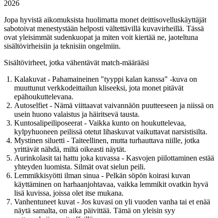
2026
Jopa hyvistä aikomuksista huolimatta monet deittisovelluskäyttäjät
sabotoivat
menestystään helposti vältettävillä kuvavirheillä. Tässä
ovat
yleisimmät sudenkuopat
ja miten voit kiertää ne, jaoteltuna
sisältövirheisiin ja teknisiin ongelmiin.
Sisältövirheet, jotka vähentävät match-määrääsi
Kalakuvat
- Pahamaineinen "tyyppi kalan kanssa" -kuva on
muuttunut verkkodeittailun kliseeksi, jota monet pitävät
epähoukuttelevana.
Autoselfiet
- Nämä viittaavat vaivannäön puutteeseen ja niissä on
usein huono valaistus ja häiritsevä tausta.
Kuntosalipeiliposeerat
- Vaikka kunto on houkuttelevaa,
kylpyhuoneen peilissä otetut lihaskuvat vaikuttavat narsistisilta.
Mystinen siluetti
- Taiteellinen, mutta turhauttava niille, jotka
yrittävät nähdä, miltä oikeasti näytät.
Aurinkolasit tai hattu joka kuvassa
- Kasvojen piilottaminen estää
yhteyden luomista. Silmät ovat sielun peili.
Lemmikkisyötti ilman sinua
- Pelkän söpön koirasi kuvan
käyttäminen on harhaanjohtavaa, vaikka lemmikit ovatkin hyvä
lisä kuvissa, joissa olet itse mukana.
Vanhentuneet kuvat
- Jos kuvasi on yli vuoden vanha tai et enää
näytä samalta, on aika päivittää. Tämä on yleisin syy