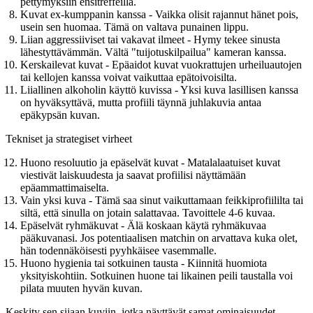
pettymyksiin ensitreffeillä.
Kuvat ex-kumppanin kanssa
- Vaikka olisit rajannut hänet pois,
usein sen huomaa. Tämä on valtava punainen lippu.
Liian aggressiiviset tai vakavat ilmeet
- Hymy tekee sinusta
lähestyttävämmän. Vältä "tuijotuskilpailua" kameran kanssa.
Kerskailevat kuvat
- Epäaidot kuvat vuokrattujen urheiluautojen
tai kellojen kanssa voivat vaikuttaa epätoivoisilta.
Liiallinen alkoholin käyttö kuvissa
- Yksi kuva lasillisen kanssa
on hyväksyttävä, mutta profiili täynnä juhlakuvia antaa
epäkypsän kuvan.
Tekniset ja strategiset virheet
Huono resoluutio ja epäselvät kuvat
- Matalalaatuiset kuvat
viestivät laiskuudesta ja saavat profiilisi näyttämään
epäammattimaiselta.
Vain yksi kuva
- Tämä saa sinut vaikuttamaan feikkiprofiililta tai
siltä, että sinulla on jotain salattavaa. Tavoittele 4-6 kuvaa.
Epäselvät ryhmäkuvat
- Älä koskaan käytä ryhmäkuvaa
pääkuvanasi. Jos potentiaalisen matchin on arvattava kuka olet,
hän todennäköisesti pyyhkäisee vasemmalle.
Huono hygienia tai sotkuinen tausta
- Kiinnitä huomiota
yksityiskohtiin. Sotkuinen huone tai likainen peili taustalla voi
pilata muuten hyvän kuvan.
Keskity sen sijaan kuviin, jotka näyttävät samat ominaisuudet