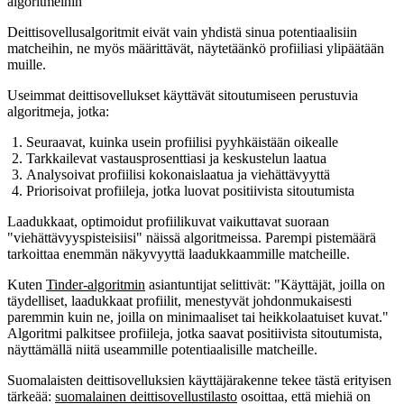
algoritmeihin
Deittisovellusalgoritmit eivät vain yhdistä sinua potentiaalisiin
matcheihin, ne myös määrittävät, näytetäänkö profiiliasi ylipäätään
muille.
Useimmat deittisovellukset käyttävät sitoutumiseen perustuvia
algoritmeja, jotka:
Seuraavat, kuinka usein profiilisi pyyhkäistään oikealle
Tarkkailevat vastausprosenttiasi ja keskustelun laatua
Analysoivat profiilisi kokonaislaatua ja viehättävyyttä
Priorisoivat profiileja, jotka luovat positiivista sitoutumista
Laadukkaat, optimoidut profiilikuvat vaikuttavat suoraan
"viehättävyyspisteisiisi" näissä algoritmeissa. Parempi pistemäärä
tarkoittaa enemmän näkyvyyttä laadukkaammille matcheille.
Kuten
Tinder-algoritmin
asiantuntijat selittivät: "Käyttäjät, joilla on
täydelliset, laadukkaat profiilit, menestyvät johdonmukaisesti
paremmin kuin ne, joilla on minimaaliset tai heikkolaatuiset kuvat."
Algoritmi palkitsee profiileja, jotka saavat positiivista sitoutumista,
näyttämällä niitä useammille potentiaalisille matcheille.
Suomalaisten deittisovelluksien käyttäjärakenne tekee tästä erityisen
tärkeää:
suomalainen deittisovellustilasto
osoittaa, että miehiä on