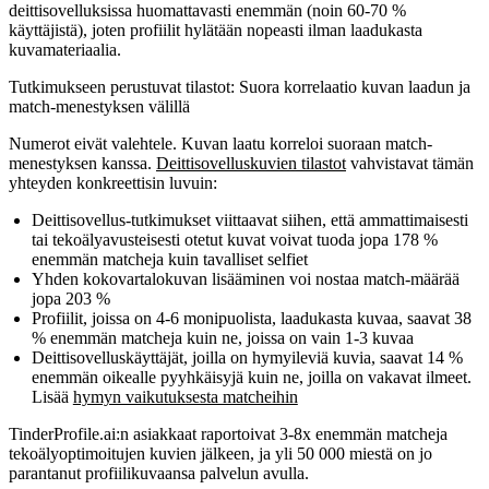
deittisovelluksissa huomattavasti enemmän (noin 60-70 %
käyttäjistä), joten profiilit hylätään nopeasti ilman laadukasta
kuvamateriaalia.
Tutkimukseen perustuvat tilastot: Suora korrelaatio kuvan laadun ja
match-menestyksen välillä
Numerot eivät valehtele.
Kuvan laatu korreloi suoraan match-
menestyksen kanssa
.
Deittisovelluskuvien tilastot
vahvistavat tämän
yhteyden konkreettisin luvuin:
Deittisovellus-tutkimukset viittaavat siihen, että ammattimaisesti
tai tekoälyavusteisesti otetut kuvat voivat tuoda jopa
178 %
enemmän matcheja
kuin tavalliset selfiet
Yhden kokovartalokuvan lisääminen voi nostaa match-määrää
jopa
203 %
Profiilit, joissa on 4-6 monipuolista, laadukasta kuvaa, saavat
38
% enemmän matcheja
kuin ne, joissa on vain 1-3 kuvaa
Deittisovelluskäyttäjät, joilla on hymyileviä kuvia, saavat
14 %
enemmän oikealle pyyhkäisyjä
kuin ne, joilla on vakavat ilmeet.
Lisää
hymyn vaikutuksesta matcheihin
TinderProfile.ai:n asiakkaat raportoivat 3-8x enemmän matcheja
tekoälyoptimoitujen kuvien jälkeen, ja yli 50 000 miestä on jo
parantanut profiilikuvaansa palvelun avulla.