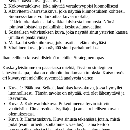
Selkeä kasvokuva
(pääkuva)
Kokovartalokuva
, joka näyttää vartalotyyppisi luonnollisesti
Aktiviteetti-/harrastuskuva
, joka näyttää kiinnostuksen kohteesi.
Suomessa tämä voi tarkoittaa kuvaa mökiltä,
jääkiekkokaukalosta tai vaikka talvisesta luonnosta. Nämä
toimivat loistavina paikallisina keskustelunavaajina.
Sosiaalisen vahvistuksen kuva
, joka näyttää sinut ystävien kanssa
(mutta ei pääkuvana)
Matka- tai seikkailukuva
, joka osoittaa elämäntyyliäsi
Virallinen kuva
, joka näyttää sinut parhaimmillasi
Ihanteellinen kuvayhdistelmä miehille: Strateginen opas
Koska yleisömme on pääasiassa miehiä, tässä on strateginen
lähestymistapa, joka on optimoitu tuottamaan tuloksia. Katso myös
eri kuvatyypit miehille
syvempää analyysia varten.
Kuva 1: Pääkuva.
Selkeä, laadukas kasvokuva, jossa hymyilet
luonnollisesti. Tämän tavoite on näyttää, että olet lähestyttävä ja
itsevarma.
Kuva 2: Kokovartalokuva.
Pukeutuneena hyvin istuviin
vaatteisiin. Tämä osoittaa tyylitajua ja antaa rehellisen kuvan
olemuksestasi.
Kuva 3: Harrastuskuva.
Kuva sinusta tekemässä jotain, mistä
pidät (esim. urheilu, soittaminen, vaellus). Tämä kertoo
persoonallisuudestasi ja antaa helpon keskustelunaiheen.