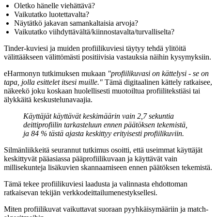
Oletko hänelle viehättävä?
Vaikutatko luotettavalta?
Näytätkö jakavan samankaltaisia arvoja?
Vaikutatko viihdyttävältä/kiinnostavalta/turvalliselta?
Tinder-kuviesi ja muiden profiilikuviesi täytyy tehdä ylitöitä
välittääkseen välittömästi positiivisia vastauksia näihin kysymyksiin.
eHarmonyn tutkimuksen mukaan
"profiilikuvasi on kättelysi - se on
tapa, jolla esittelet itsesi muille."
Tämä digitaalinen kättely ratkaisee,
näkeekö joku koskaan huolellisesti muotoiltua profiilitekstiäsi tai
älykkäitä keskustelunavaajia.
Käyttäjät käyttävät keskimäärin vain 2,7 sekuntia
deittiprofiilin tarkasteluun ennen päätöksen tekemistä,
ja 84 % tästä ajasta keskittyy erityisesti profiilikuviin.
Silmänliikkeitä seurannut tutkimus osoitti, että useimmat käyttäjät
keskittyvät pääasiassa pääprofiilikuvaan ja käyttävät vain
millisekunteja lisäkuvien skannaamiseen ennen päätöksen tekemistä.
Tämä tekee profiilikuviesi laadusta ja valinnasta ehdottoman
ratkaisevan tekijän verkkodeittailumenestyksellesi.
Miten profiilikuvat vaikuttavat suoraan pyyhkäisymääriin ja match-