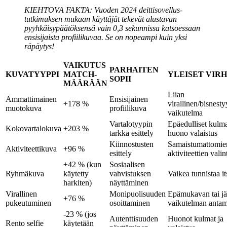
KIEHTOVA FAKTA:
Vuoden 2024 deittisovellus-
tutkimuksen mukaan käyttäjät tekevät alustavan
pyyhkäisypäätöksensä vain 0,3 sekunnissa katsoessaan
ensisijaista profiilikuvaa. Se on nopeampi kuin yksi
räpäytys!
VAIKUTUS
PARHAITEN
KUVATYYPPI
MATCH-
YLEISET VIR
SOPII
MÄÄRÄÄN
Liian
Ammattimainen
Ensisijainen
+178 %
virallinen/bisnesty
muotokuva
profiilikuva
vaikutelma
Vartalotyypin
Epäedulliset kulma
Kokovartalokuva
+203 %
tarkka esittely
huono valaistus
Kiinnostusten
Samaistumattomie
Aktiviteettikuva
+96 %
esittely
aktiviteettien valin
+42 % (kun
Sosiaalisen
Ryhmäkuva
käytetty
vahvistuksen
Vaikea tunnistaa i
harkiten)
näyttäminen
Virallinen
Monipuolisuuden
Epämukavan tai j
+76 %
pukeutuminen
osoittaminen
vaikutelman anta
-23 % (jos
Autenttisuuden
Huonot kulmat ja
Rento selfie
käytetään