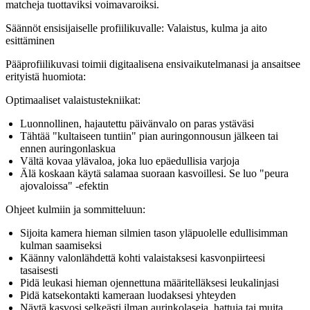
matcheja tuottaviksi voimavaroiksi.
Säännöt ensisijaiselle profiilikuvalle: Valaistus, kulma ja aito
esittäminen
Pääprofiilikuvasi toimii digitaalisena ensivaikutelmanasi ja ansaitsee
erityistä huomiota:
Optimaaliset valaistustekniikat:
Luonnollinen, hajautettu päivänvalo on paras ystäväsi
Tähtää "kultaiseen tuntiin" pian auringonnousun jälkeen tai
ennen auringonlaskua
Vältä kovaa ylävaloa, joka luo epäedullisia varjoja
Älä koskaan käytä salamaa suoraan kasvoillesi. Se luo "peura
ajovaloissa" -efektin
Ohjeet kulmiin ja sommitteluun:
Sijoita kamera hieman silmien tason yläpuolelle edullisimman
kulman saamiseksi
Käänny valonlähdettä kohti valaistaksesi kasvonpiirteesi
tasaisesti
Pidä leukasi hieman ojennettuna määritelläksesi leukalinjasi
Pidä katsekontakti kameraan luodaksesi yhteyden
Näytä kasvosi selkeästi ilman aurinkolaseja, hattuja tai muita