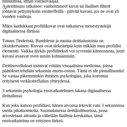
minuutissa, ilman valokuvaajaa.
Autenttisuus ratkaisee: vanhentuneet kuvat tai liialliset filterit
johtavat pettymyksiin ensitreffeillä - päivitä kuvasi, jos ne ovat yli
vuoden vanhoja.
Miksi laadukkaat profiilikuvat ovat ratkaiseva menestystekijä
digitaalisessa flirtissä
Totuus Tinderistä, Bumblesta ja muista deittialustoista on
yksinkertainen: Kuvasi ovat tärkeämpiä kuin mikään muu profiilisi
elementti. Vaikka älykäs profiiliteksti voi syventää kiinnostusta, juuri
kuvasi avaavat oven uusiin kohtaamisiin.
Deittisovellukset toimivat erittäin visuaalisina medioina, joissa
päätökset tehdään sekunnin murto-osissa. Tämä ei ole pinnallisuutta!
Se vastaa pikemminkin ihmisen psykologiaa, joka korostuu
erityisesti verkkotreffailun yhteydessä.
3 sekunnin psykologia ensivaikutelmien takana digitaalisessa
deittailussa
Kun joku katsoo profiiliasi, hänen aivonsa tekevät vain 3 sekunnissa
useita pikatuomioita. Suomalaisessa deittikulttuurissa, jossa
arvostetaan aitoutta ja vältetään liiallista kerskailua, tämä
ensivaikutelma on erityisen tärkeä.