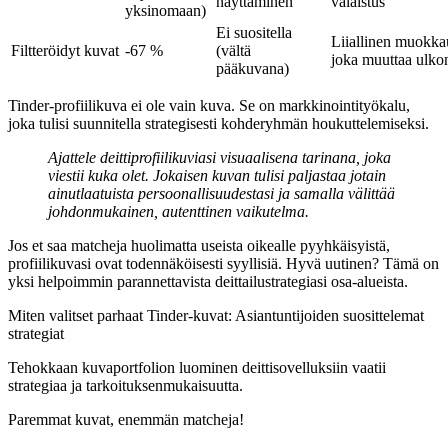
näyttäminen
valaistus
yksinomaan)
Ei suositella
Liiallinen muokka
Filtteröidyt kuvat
-67 %
(vältä
joka muuttaa ulko
pääkuvana)
Tinder-profiilikuva ei ole vain kuva. Se on markkinointityökalu,
joka tulisi suunnitella strategisesti kohderyhmän houkuttelemiseksi.
Ajattele deittiprofiilikuviasi visuaalisena tarinana, joka
viestii kuka olet. Jokaisen kuvan tulisi paljastaa jotain
ainutlaatuista persoonallisuudestasi ja samalla välittää
johdonmukainen, autenttinen vaikutelma.
Jos et saa matcheja huolimatta useista oikealle pyyhkäisyistä,
profiilikuvasi ovat todennäköisesti syyllisiä. Hyvä uutinen? Tämä on
yksi helpoimmin parannettavista deittailustrategiasi osa-alueista.
Miten valitset parhaat Tinder-kuvat: Asiantuntijoiden suosittelemat
strategiat
Tehokkaan kuvaportfolion luominen deittisovelluksiin vaatii
strategiaa ja tarkoituksenmukaisuutta.
Paremmat kuvat,
enemmän matcheja!