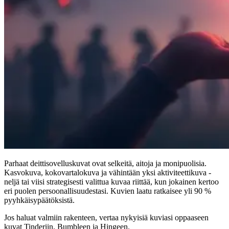
Parhaat deittisovelluskuvat ovat selkeitä, aitoja ja monipuolisia.
Kasvokuva, kokovartalokuva ja vähintään yksi aktiviteettikuva -
neljä tai viisi strategisesti valittua kuvaa riittää, kun jokainen kertoo
eri puolen persoonallisuudestasi. Kuvien laatu ratkaisee yli 90 %
pyyhkäisypäätöksistä.
Jos haluat valmiin rakenteen, vertaa nykyisiä kuviasi oppaaseen
kuvat Tinderiin, Bumbleen ja Hingeen
.