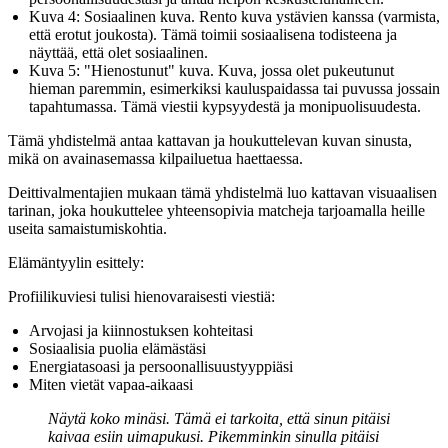
Kuva 4: Sosiaalinen kuva.
Rento kuva ystävien kanssa (varmista,
että erotut joukosta). Tämä toimii sosiaalisena todisteena ja
näyttää, että olet sosiaalinen.
Kuva 5: "Hienostunut" kuva.
Kuva, jossa olet pukeutunut
hieman paremmin, esimerkiksi kauluspaidassa tai puvussa jossain
tapahtumassa. Tämä viestii kypsyydestä ja monipuolisuudesta.
Tämä yhdistelmä antaa kattavan ja houkuttelevan kuvan sinusta,
mikä on avainasemassa kilpailuetua haettaessa.
Deittivalmentajien mukaan tämä yhdistelmä luo kattavan visuaalisen
tarinan, joka houkuttelee yhteensopivia matcheja tarjoamalla heille
useita samaistumiskohtia.
Elämäntyylin esittely:
Profiilikuviesi tulisi hienovaraisesti viestiä:
Arvojasi ja kiinnostuksen kohteitasi
Sosiaalisia puolia elämästäsi
Energiatasoasi ja persoonallisuustyyppiäsi
Miten vietät vapaa-aikaasi
Näytä koko minäsi. Tämä ei tarkoita, että sinun pitäisi
kaivaa esiin uimapukusi. Pikemminkin sinulla pitäisi