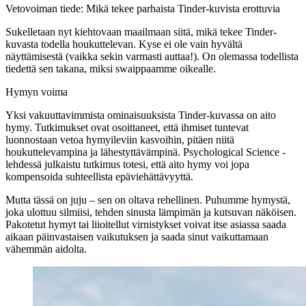
Vetovoiman tiede: Mikä tekee parhaista Tinder-kuvista erottuvia
Sukelletaan nyt kiehtovaan maailmaan siitä, mikä tekee Tinder-
kuvasta todella houkuttelevan. Kyse ei ole vain hyvältä
näyttämisestä (vaikka sekin varmasti auttaa!).
On olemassa todellista
tiedettä sen takana, miksi swaippaamme oikealle.
Hymyn voima
Yksi vakuuttavimmista ominaisuuksista Tinder-kuvassa on
aito
hymy
. Tutkimukset ovat osoittaneet, että ihmiset tuntevat
luonnostaan vetoa hymyileviin kasvoihin, pitäen niitä
houkuttelevampina ja lähestyttävämpinä. Psychological Science -
lehdessä julkaistu tutkimus totesi, että aito hymy voi jopa
kompensoida suhteellista epäviehättävyyttä.
Mutta tässä on juju – sen on oltava rehellinen. Puhumme hymystä,
joka ulottuu silmiisi, tehden sinusta lämpimän ja kutsuvan näköisen.
Pakotetut hymyt tai liioitellut virnistykset voivat itse asiassa saada
aikaan päinvastaisen vaikutuksen ja saada sinut vaikuttamaan
vähemmän aidolta.