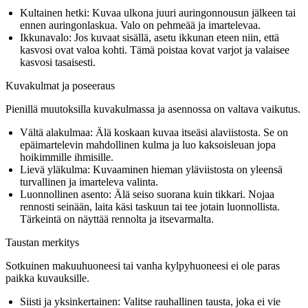
Kultainen hetki:
Kuvaa ulkona juuri auringonnousun jälkeen tai
ennen auringonlaskua. Valo on pehmeää ja imartelevaa.
Ikkunavalo:
Jos kuvaat sisällä, asetu ikkunan eteen niin, että
kasvosi ovat valoa kohti. Tämä poistaa kovat varjot ja valaisee
kasvosi tasaisesti.
Kuvakulmat ja poseeraus
Pienillä muutoksilla kuvakulmassa ja asennossa on valtava vaikutus.
Vältä alakulmaa:
Älä koskaan kuvaa itseäsi alaviistosta. Se on
epäimartelevin mahdollinen kulma ja luo kaksoisleuan jopa
hoikimmille ihmisille.
Lievä yläkulma:
Kuvaaminen hieman yläviistosta on yleensä
turvallinen ja imarteleva valinta.
Luonnollinen asento:
Älä seiso suorana kuin tikkari. Nojaa
rennosti seinään, laita käsi taskuun tai tee jotain luonnollista.
Tärkeintä on näyttää rennolta ja itsevarmalta.
Taustan merkitys
Sotkuinen makuuhuoneesi tai vanha kylpyhuoneesi ei ole paras
paikka kuvauksille.
Siisti ja yksinkertainen:
Valitse rauhallinen tausta, joka ei vie