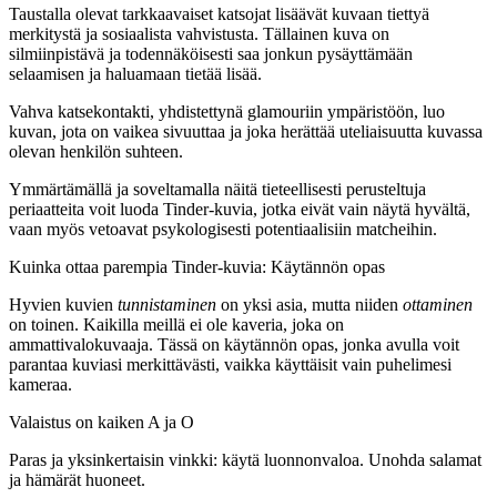
Taustalla olevat tarkkaavaiset katsojat lisäävät kuvaan tiettyä
merkitystä ja sosiaalista vahvistusta. Tällainen kuva on
silmiinpistävä ja todennäköisesti saa jonkun pysäyttämään
selaamisen ja haluamaan tietää lisää.
Vahva katsekontakti, yhdistettynä glamouriin ympäristöön, luo
kuvan, jota on vaikea sivuuttaa ja joka herättää uteliaisuutta kuvassa
olevan henkilön suhteen.
Ymmärtämällä ja soveltamalla näitä tieteellisesti perusteltuja
periaatteita voit luoda Tinder-kuvia, jotka eivät vain näytä hyvältä,
vaan myös vetoavat psykologisesti potentiaalisiin matcheihin.
Kuinka ottaa parempia Tinder-kuvia: Käytännön opas
Hyvien kuvien
tunnistaminen
on yksi asia, mutta niiden
ottaminen
on toinen. Kaikilla meillä ei ole kaveria, joka on
ammattivalokuvaaja. Tässä on käytännön opas, jonka avulla voit
parantaa kuviasi merkittävästi, vaikka käyttäisit vain puhelimesi
kameraa.
Valaistus on kaiken A ja O
Paras ja yksinkertaisin vinkki: käytä luonnonvaloa. Unohda salamat
ja hämärät huoneet.