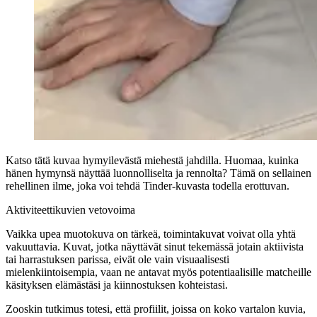
Katso tätä kuvaa hymyilevästä miehestä jahdilla. Huomaa, kuinka
hänen hymynsä näyttää luonnolliselta ja rennolta? Tämä on sellainen
rehellinen ilme, joka voi tehdä Tinder-kuvasta todella erottuvan.
Aktiviteettikuvien vetovoima
Vaikka upea muotokuva on tärkeä, toimintakuvat voivat olla yhtä
vakuuttavia. Kuvat, jotka näyttävät sinut tekemässä jotain aktiivista
tai harrastuksen parissa, eivät ole vain visuaalisesti
mielenkiintoisempia, vaan ne antavat myös potentiaalisille matcheille
käsityksen elämästäsi ja kiinnostuksen kohteistasi.
Zooskin tutkimus totesi, että profiilit, joissa on koko vartalon kuvia,