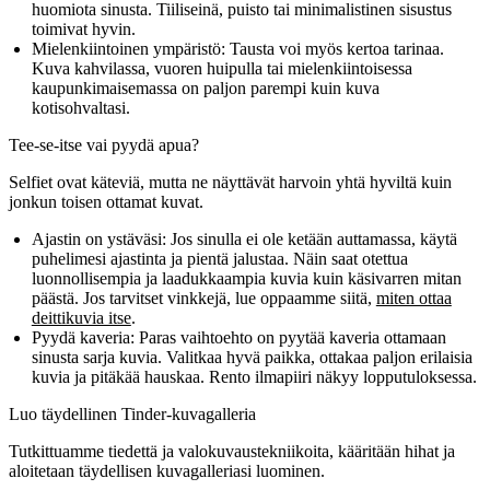
huomiota sinusta. Tiiliseinä, puisto tai minimalistinen sisustus
toimivat hyvin.
Mielenkiintoinen ympäristö:
Tausta voi myös kertoa tarinaa.
Kuva kahvilassa, vuoren huipulla tai mielenkiintoisessa
kaupunkimaisemassa on paljon parempi kuin kuva
kotisohvaltasi.
Tee-se-itse vai pyydä apua?
Selfiet ovat käteviä, mutta ne näyttävät harvoin yhtä hyviltä kuin
jonkun toisen ottamat kuvat.
Ajastin on ystäväsi:
Jos sinulla ei ole ketään auttamassa, käytä
puhelimesi ajastinta ja pientä jalustaa. Näin saat otettua
luonnollisempia ja laadukkaampia kuvia kuin käsivarren mitan
päästä. Jos tarvitset vinkkejä, lue oppaamme siitä,
miten ottaa
deittikuvia itse
.
Pyydä kaveria:
Paras vaihtoehto on pyytää kaveria ottamaan
sinusta sarja kuvia. Valitkaa hyvä paikka, ottakaa paljon erilaisia
kuvia ja pitäkää hauskaa. Rento ilmapiiri näkyy lopputuloksessa.
Luo täydellinen Tinder-kuvagalleria
Tutkittuamme tiedettä ja valokuvaustekniikoita, kääritään hihat ja
aloitetaan täydellisen kuvagalleriasi luominen.