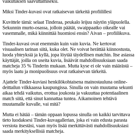
vaikutuksen saavuttamiseksi.
Miksi Tinder-kuvasi ovat ratkaisevan tärkeitä profiilillesi
Kuvittele tämä: selaat Tinderaa, peukalo leijuu näytön yläpuolella.
Sekunnin murto-osassa, jolloin päätät, swaippaatko oikealle vai
vasemmalle, mikä kiinnittää huomiosi ensin? Aivan – profiilikuva.
Tinder-kuvasi ovat enemmän kuin vain kuvia.
Ne kertovat
visuaalisen tarinan siitä, kuka olet
. Ne voivat herättää kiinnostusta,
luoda yhteyksiä ja kyllä, jopa löytää täydellisen matchin. Itse asiassa
käyttäjät, joilla on useita kuvia, lisäävät mahdollisuuksiaan saada
matcheja 35 % Tinderin mukaan. Mutta kyse ei ole vain määrästä –
myös laatu ja monipuolisuus ovat ratkaisevan tärkeitä.
Ajattele Tinder-kuviasi henkilökohtaisena mainostauluna online-
deittailun vilkkaassa kaupungissa. Sinulla on vain muutama sekunti
aikaa tehdä vaikutus, erottua joukosta ja vakuuttaa potentiaalinen
match siitä, että sinut kannattaa tuntea. Aikamoinen tehtävä
muutamalle kuvalle, vai mitä?
Mutta ei hätää – tämän oppaan lopussa sinulla on kaikki tarvittava
tieto luodaksesi Tinder-kuvagallerian, joka ei vain edusta parasta
versiota itsestäsi, vaan myös lisää merkittävästi mahdollisuuksiasi
saada merkityksellisiä matcheja.