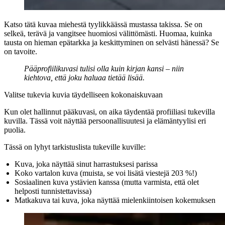
Katso tätä kuvaa miehestä tyylikkäässä mustassa takissa. Se on
selkeä, terävä ja vangitsee huomiosi välittömästi. Huomaa, kuinka
tausta on hieman epätarkka ja keskittyminen on selvästi hänessä? Se
on tavoite.
Pääprofiilikuvasi tulisi olla kuin kirjan kansi – niin
kiehtova, että joku haluaa tietää lisää.
Valitse tukevia kuvia täydelliseen kokonaiskuvaan
Kun olet hallinnut pääkuvasi, on aika täydentää profiiliasi tukevilla
kuvilla. Tässä voit näyttää persoonallisuutesi ja elämäntyylisi eri
puolia.
Tässä on lyhyt tarkistuslista tukeville kuville:
Kuva, joka näyttää sinut harrastuksesi parissa
Koko vartalon kuva (muista, se voi lisätä viestejä 203 %!)
Sosiaalinen kuva ystävien kanssa (mutta varmista, että olet
helposti tunnistettavissa)
Matkakuva tai kuva, joka näyttää mielenkiintoisen kokemuksen