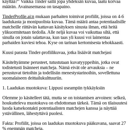
käyttää?” Vaikka Tinder sallii jopa yhdeksän kuvaa, laatu korvaa
määrän. Avainasemassa on tasapaino.
TinderProfile.ai:n
mukaan parhaiten toimivat profiilit, joissa on
4-6
laadukasta ja monipuolista kuvaa
. Tämä määrä antaa potentiaalisille
matcheille riittävän kattavan käsityksen sinusta ilman, että heitä
ylikuormitetaan tiedolla. Alle neljä kuvaa voi vaikuttaa siltä, että
sinulla on jotain salattavaa, kun taas yli kuusi voi laimentaa
parhaiden kuviesi tehoa. Kyse on tarinan kertomisesta tehokkaasti.
Kuusi parasta Tinder-profiilikuvaa, jotka lisäävät matchejasi
Käsiteltyämme perusteet, tutustutaan kuvatyyppeihin, jotka ovat
todistetusti lisänneet matcheja. Nämä eivät ole arvauksia – ne
perustuvat tietoihin ja todellisiin menestystarinoihin, sovellettuna
suomalaiseen deittailukulttuuriin.
1. Laadukas muotokuva: Lippusi useampiin tykkäyksiin
Olemme jo käsitelleet tätä, mutta se on toistamisen arvoinen: selkeä,
houkutteleva muotokuva on ehdottoman tärkeä. Tämä on tilaisuutesi
luoda katsekontakti potentiaalisten matchejen kanssa ja näyttää
ystävällinen, lähestyttävä puolesi.
Fakta:
Profiilit, joissa on laadukas muotokuva pääkuvana, saavat 27
% enemmän matcheja.