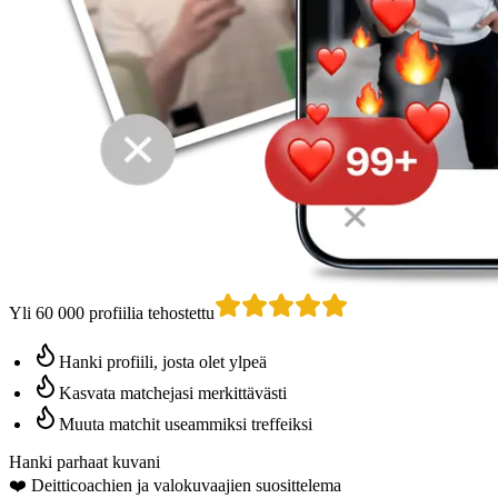
Yli 60 000 profiilia tehostettu
Hanki profiili, josta olet ylpeä
Kasvata matchejasi merkittävästi
Muuta matchit useammiksi treffeiksi
Hanki parhaat kuvani
❤️
Deitticoachien
ja valokuvaajien suosittelema