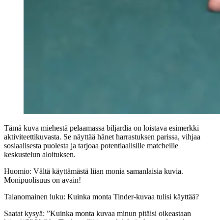
Tämä kuva miehestä pelaamassa biljardia on loistava esimerkki
aktiviteettikuvasta. Se näyttää hänet harrastuksen parissa, vihjaa
sosiaalisesta puolesta ja tarjoaa potentiaalisille matcheille
keskustelun aloituksen.
Huomio:
Vältä käyttämästä liian monia samanlaisia kuvia.
Monipuolisuus on avain!
Taianomainen luku: Kuinka monta Tinder-kuvaa tulisi käyttää?
Saatat kysyä: ”Kuinka monta kuvaa minun pitäisi oikeastaan