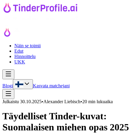
Näin se toimii
Edut
Hinnoittelu
UKK
Blogi
Kasvata matchejani
Julkaistu
30.10.2025
•
Alexander Liebisch
•
20 min lukuaika
Täydelliset Tinder-kuvat:
Suomalaisen miehen opas 2025