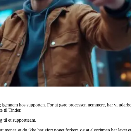
g igennem hos supporten. For at gøre processen nemmere, har vi udarbejd
 til Tinder.
 til et supportteam.
t mener, at du ikke har gjort noget forkert, og at algoritmen har lavet en