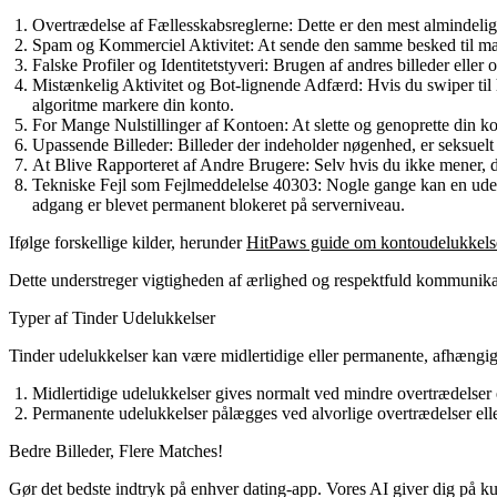
Overtrædelse af Fællesskabsreglerne
: Dette er den mest almindelige
Spam og Kommerciel Aktivitet
: At sende den samme besked til ma
Falske Profiler og Identitetstyveri
: Brugen af andres billeder eller 
Mistænkelig Aktivitet og Bot-lignende Adfærd
: Hvis du swiper til 
algoritme markere din konto.
For Mange Nulstillinger af Kontoen
: At slette og genoprette din k
Upassende Billeder
: Billeder der indeholder nøgenhed, er seksuelt e
At Blive Rapporteret af Andre Brugere
: Selv hvis du ikke mener, 
Tekniske Fejl som Fejlmeddelelse 40303
: Nogle gange kan en udel
adgang er blevet permanent blokeret på serverniveau.
Ifølge forskellige kilder, herunder
HitPaws guide om kontoudelukkels
Dette understreger vigtigheden af ærlighed og respektfuld kommunikat
Typer af Tinder Udelukkelser
Tinder udelukkelser kan være midlertidige eller permanente, afhængigt
Midlertidige udelukkelser
gives normalt ved mindre overtrædelser el
Permanente udelukkelser
pålægges ved alvorlige overtrædelser ell
Bedre Billeder,
Flere Matches!
Gør det bedste indtryk på enhver dating-app. Vores AI giver dig på kun 