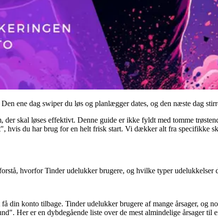
k. Den ene dag swiper du løs og planlægger dates, og den næste dag stir
, der skal løses effektivt. Denne guide er ikke fyldt med tomme trøstend
 hvis du har brug for en helt frisk start. Vi dækker alt fra specifikke s
t forstå, hvorfor Tinder udelukker brugere, og hvilke typer udelukkelser d
t få din konto tilbage. Tinder udelukker brugere af mange årsager, og no
nd". Her er en dybdegående liste over de mest almindelige årsager til e