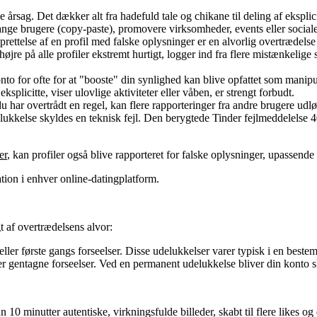
 årsag. Det dækker alt fra hadefuld tale og chikane til deling af eksplici
nge brugere (copy-paste), promovere virksomheder, events eller sociale 
oprettelse af en profil med falske oplysninger er en alvorlig overtrædelse 
højre på alle profiler ekstremt hurtigt, logger ind fra flere mistænkelige 
onto for ofte for at "booste" din synlighed kan blive opfattet som manipu
ksplicitte, viser ulovlige aktiviteter eller våben, er strengt forbudt.
du har overtrådt en regel, kan flere rapporteringer fra andre brugere u
ukkelse skyldes en teknisk fejl. Den berygtede Tinder fejlmeddelelse 4
er
, kan profiler også blive rapporteret for falske oplysninger, upassend
ion i enhver online-datingplatform.
 af overtrædelsens alvor:
ler første gangs forseelser. Disse udelukkelser varer typisk i en bestem
er gentagne forseelser. Ved en permanent udelukkelse bliver din konto 
10 minutter autentiske, virkningsfulde billeder, skabt til flere likes og 