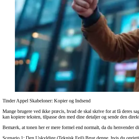
Tinder Appel Skabeloner: Kopier og Indsend
Mange brugere ved ikke præcis, hvad de skal skrive for at få deres sa
kan kopiere teksten, tilpasse den med dine detaljer og sende den direkte
Bemærk, at tonen her er mere formel end normalt, da du henvender dig
Scenario 1: Den Uskyldige (Teknisk Fejl)
Brug denne, hvis du oprigtig