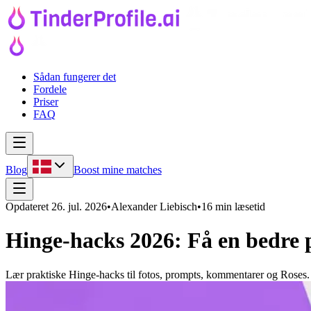
Sådan fungerer det
Fordele
Priser
FAQ
Blog
Boost mine matches
Opdateret
26. jul. 2026
•
Alexander Liebisch
•
16 min læsetid
Hinge-hacks 2026: Få en bedre 
Lær praktiske Hinge-hacks til fotos, prompts, kommentarer og Roses. 