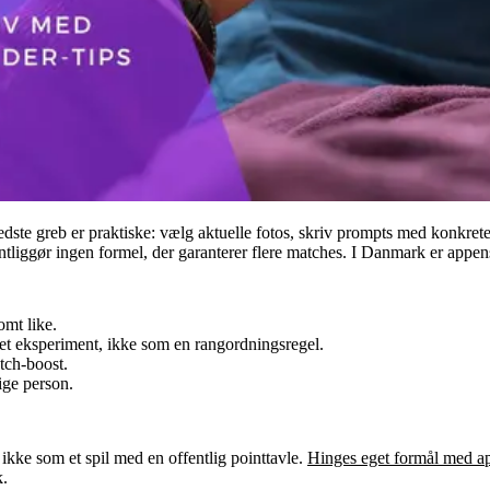
dste greb er praktiske: vælg aktuelle fotos, skriv prompts med konkret
entliggør ingen formel, der garanterer flere matches. I Danmark er appe
omt like.
 et eksperiment, ikke som en rangordningsregel.
tch-boost.
ige person.
, ikke som et spil med en offentlig pointtavle.
Hinges eget formål med a
k.