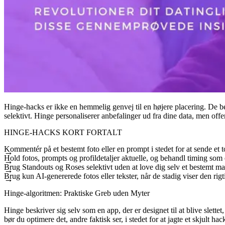
Hinge-hacks er ikke en hemmelig genvej til en højere placering. De be
selektivt. Hinge personaliserer anbefalinger ud fra dine data, men off
HINGE-HACKS KORT FORTALT
Kommentér på et bestemt foto eller en prompt i stedet for at sende et t
Hold fotos, prompts og profildetaljer aktuelle, og behandl timing som
Brug Standouts og Roses selektivt uden at love dig selv et bestemt ma
Brug kun AI-genererede fotos eller tekster, når de stadig viser den rigt
Hinge-algoritmen: Praktiske Greb uden Myter
Hinge beskriver sig selv som en app, der er designet til at blive slettet
bør du optimere det, andre faktisk ser, i stedet for at jagte et skjult hac