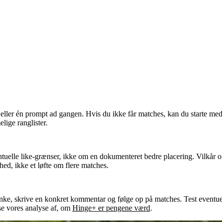
o eller én prompt ad gangen. Hvis du ikke får matches, kan du starte me
lige ranglister.
elle like-grænser, ikke om en dokumenteret bedre placering. Vilkår og 
ed, ikke et løfte om flere matches.
nke, skrive en konkret kommentar og følge op på matches. Test eventuel
se vores analyse af, om
Hinge+ er pengene værd
.