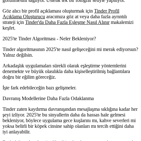
görünmesini sağlıyor. Üstelik tek bir fotoğraf setiyle yapılıyor.
Göz alıcı bir profil açıklaması oluşturmak için
Tinder Profil
Açıklama Oluşturucu
aracımıza göz at veya daha fazla ayrıntılı
strateji için
Tinder'da Daha Fazla Eşleşme Nasıl Alınır
makalemizi
keşfet.
2025'te Tinder Algoritması - Neler Bekleniyor?
Tinder algoritmasının 2025'te nasıl gelişeceğini mi merak ediyorsun?
Yalnız değilsin.
Arkadaşlık uygulamaları sürekli olarak eşleştirme yöntemlerini
denemekte ve büyük olasılıkla daha kişiselleştirilmiş bağlantılara
doğru bir eğilim göreceğiz.
İşte fark edebileceğin bazı gelişmeler.
Davranış Modellerine Daha Fazla Odaklanma
Tinder zaten kaydırma davranışından mesajlaşma sıklığına kadar her
şeyi izliyor. 2025'te bu sinyallerin daha da hassas hale gelmesi
bekleniyor, böylece uygulama gece kuşlarını mı, kahve severleri mi
yoksa belirli bir köpek cinsine sahip olanları mı tercih ettiğini daha
iyi anlayabilir.