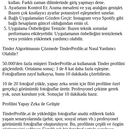
kullan. Farklı zaman dilimlerinde giriş yapmayı dene.
Ayarlarını Kontrol Et:
Arama mesafeni ve yaş aralığını genişlet.
Bazen çok kısıtlayıcı ayarlar potansiyel eşleşmeleri sınırlar.
Bağlı Uygulamaları Gözden Geçir:
Instagram veya Spotify gibi
bağlı hesapların güncel olduğundan emin ol.
Uygulama Önbelleğini Temizle:
Bazen teknik sorunlar
performansı etkileyebilir. Uygulamanın önbelleğini temizlemek
veya yeniden yüklemek yardımcı olabilir.
Tinder Algoritmasını Çözmede TinderProfile.ai Nasıl Yardımcı
Olabilir?
50.000'den fazla müşteri TinderProfile.ai kullanarak Tinder profilini
güçlendirdi. Ortalama sonuç: 3 ile 8 kat daha fazla eşleşme.
Fotoğrafların zayıf halkaysa, bunu 10 dakikada çözebilirsin.
10 ile 20 fotoğraf yükle, yapay zeka senin için flört profiline özel
gerçekçi görünümlü fotoğraflar üretir. Profesyonel çekime gerek
yok, uzun kurulum yok. Sonuçlar 10 dakikada hazır.
Profilini Yapay Zeka ile Geliştir
TinderProfile.ai ile yüklediğin fotoğraflar analiz edilerek farklı
yaşam senaryolarında (şehir, spor, sosyal ortam vb.) profesyonel
görünümlü fotoğraflar oluşturuluyor. Bu, profilinin çeşitli ve özgün