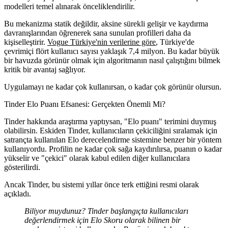
modelleri temel alınarak önceliklendirilir.
Bu mekanizma statik değildir, aksine sürekli gelişir ve kaydırma
davranışlarından öğrenerek sana sunulan profilleri daha da
kişiselleştirir.
Vogue Türkiye'nin verilerine göre
, Türkiye'de
çevrimiçi flört kullanıcı sayısı yaklaşık 7,4 milyon. Bu kadar büyük
bir havuzda görünür olmak için algoritmanın nasıl çalıştığını bilmek
kritik bir avantaj sağlıyor.
Uygulamayı ne kadar çok kullanırsan, o kadar çok görünür olursun.
Tinder Elo Puanı Efsanesi: Gerçekten Önemli Mi?
Tinder hakkında araştırma yaptıysan, "Elo puanı" terimini duymuş
olabilirsin. Eskiden Tinder, kullanıcıların çekiciliğini sıralamak için
satrançta kullanılan Elo derecelendirme sistemine benzer bir yöntem
kullanıyordu. Profilin ne kadar çok sağa kaydırılırsa, puanın o kadar
yükselir ve "çekici" olarak kabul edilen diğer kullanıcılara
gösterilirdi.
Ancak Tinder, bu sistemi yıllar önce terk ettiğini resmi olarak
açıkladı.
Biliyor muydunuz? Tinder başlangıçta kullanıcıları
değerlendirmek için Elo Skoru olarak bilinen bir