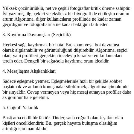
Yüksek çözünürlüklü, net ve çeşitli fotoğraflar kritik öneme sahiptir.
İyi yazılmış, ilgi çekici ve eksiksiz bir biyografi de etkileşim oranını
artırır. Algoritma, diğer kullanıcıların profilinde ne kadar zaman
geçirdiğini ve fotoğraflarına ne kadar baktığını fark eder.
3. Kaydırma Davranışları (Seçicilik)
Herkesi sağa kaydırmak bir hata. Bu, spam veya bot davranışı
olarak algılanabilir ve görünürlüğünü düşürebilir. Algoritma, seçici
olan, yani profilleri gerçekten inceleyip karar veren kullanıcıları
tercih eder. Dengeli bir sağa/sola kaydırma oranı idealdir.
4. Mesajlaşma Alışkanlıkları
Sadece eşleşmek yetmez. Eşleşmelerinle hızlı bir şekilde sohbet
başlatmak ve anlamlı konuşmalar sürdürmek, algoritma için olumlu
bir sinyaldir. Cevap vermeyen veya hiç mesaj atmayan profiller daha
az görünür hale gelebilir.
5. Coğrafi Yakınlık
Basit ama etkili bir faktör. Tinder, sana coğrafi olarak yakın olan
kişileri önceliklendirir. Bu, gerçek hayatta buluşma olasılığını
artırdığı için mantıklıdır.