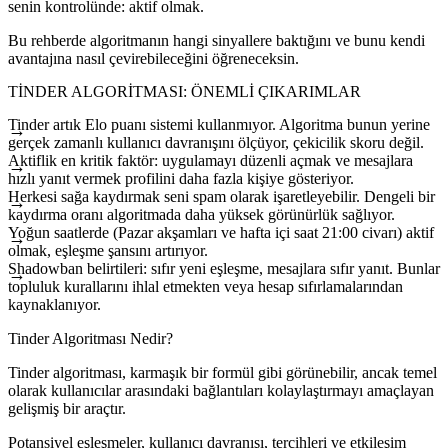
senin kontrolünde: aktif olmak.
Bu rehberde algoritmanın hangi sinyallere baktığını ve bunu kendi
avantajına nasıl çevirebileceğini öğreneceksin.
TINDER ALGORITMASI: ÖNEMLI ÇIKARIMLAR
Tinder artık Elo puanı sistemi kullanmıyor. Algoritma bunun yerine
gerçek zamanlı kullanıcı davranışını ölçüyor, çekicilik skoru değil.
Aktiflik en kritik faktör: uygulamayı düzenli açmak ve mesajlara
hızlı yanıt vermek profilini daha fazla kişiye gösteriyor.
Herkesi sağa kaydırmak seni spam olarak işaretleyebilir. Dengeli bir
kaydırma oranı algoritmada daha yüksek görünürlük sağlıyor.
Yoğun saatlerde (Pazar akşamları ve hafta içi saat 21:00 civarı) aktif
olmak, eşleşme şansını artırıyor.
Shadowban belirtileri: sıfır yeni eşleşme, mesajlara sıfır yanıt. Bunlar
topluluk kurallarını ihlal etmekten veya hesap sıfırlamalarından
kaynaklanıyor.
Tinder Algoritması Nedir?
Tinder algoritması, karmaşık bir formül gibi görünebilir, ancak temel
olarak kullanıcılar arasındaki bağlantıları kolaylaştırmayı amaçlayan
gelişmiş bir araçtır.
Potansiyel eşleşmeler, kullanıcı davranışı, tercihleri ve etkileşim