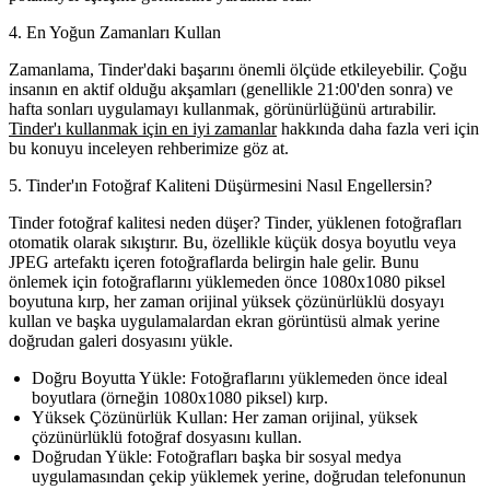
4. En Yoğun Zamanları Kullan
Zamanlama, Tinder'daki başarını önemli ölçüde etkileyebilir. Çoğu
insanın en aktif olduğu akşamları (genellikle 21:00'den sonra) ve
hafta sonları uygulamayı kullanmak, görünürlüğünü artırabilir.
Tinder'ı kullanmak için en iyi zamanlar
hakkında daha fazla veri için
bu konuyu inceleyen rehberimize göz at.
5. Tinder'ın Fotoğraf Kaliteni Düşürmesini Nasıl Engellersin?
Tinder fotoğraf kalitesi neden düşer?
Tinder, yüklenen fotoğrafları
otomatik olarak sıkıştırır. Bu, özellikle küçük dosya boyutlu veya
JPEG artefaktı içeren fotoğraflarda belirgin hale gelir. Bunu
önlemek için fotoğraflarını yüklemeden önce 1080x1080 piksel
boyutuna kırp, her zaman orijinal yüksek çözünürlüklü dosyayı
kullan ve başka uygulamalardan ekran görüntüsü almak yerine
doğrudan galeri dosyasını yükle.
Doğru Boyutta Yükle:
Fotoğraflarını yüklemeden önce ideal
boyutlara (örneğin 1080x1080 piksel) kırp.
Yüksek Çözünürlük Kullan:
Her zaman orijinal, yüksek
çözünürlüklü fotoğraf dosyasını kullan.
Doğrudan Yükle:
Fotoğrafları başka bir sosyal medya
uygulamasından çekip yüklemek yerine, doğrudan telefonunun