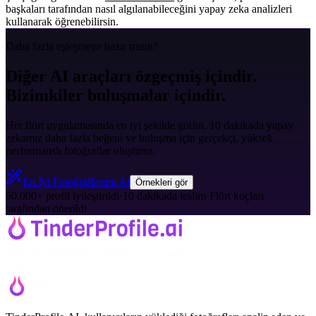
başkaları tarafından nasıl algılanabileceğini yapay zeka analizleri
kullanarak öğrenebilirsin.
Daha fazla eşleşmeye hazır mısın?
Diğer AI araçları özgeçmiş içindir.
Bizimkiler buluşmalar içindir.
Her flört uygulamasında en iyi şekilde görün. 10 dakikada yapay
zekamız daha fazla beğeni ve buluşma için gerçekçi, yüksek
performanslı fotoğraflar oluşturur.
En İyi Fotoğraflarımı Al
Örnekleri gör
60.000+ profil iyileştirildi
·
10 dakikada teslim
·
Flört koçları
tarafından önerildi