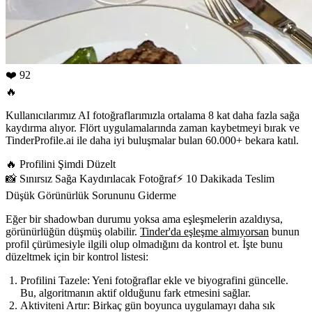
❤️ 92
🔥
Kullanıcılarımız AI fotoğraflarımızla ortalama 8 kat daha fazla sağa
kaydırma alıyor. Flört uygulamalarında zaman kaybetmeyi bırak ve
TinderProfile.ai ile daha iyi buluşmalar bulan 60.000+ bekara katıl.
🔥
Profilini Şimdi Düzelt
📸
Sınırsız Sağa Kaydırılacak Fotoğraf
⚡️
10 Dakikada Teslim
Düşük Görünürlük Sorununu Giderme
Eğer bir shadowban durumu yoksa ama eşleşmelerin azaldıysa,
görünürlüğün düşmüş olabilir.
Tinder'da eşleşme almıyorsan
bunun
profil çürümesiyle ilgili olup olmadığını da kontrol et. İşte bunu
düzeltmek için bir kontrol listesi:
Profilini Tazele:
Yeni fotoğraflar ekle ve biyografini güncelle.
Bu, algoritmanın aktif olduğunu fark etmesini sağlar.
Aktiviteni Artır:
Birkaç gün boyunca uygulamayı daha sık