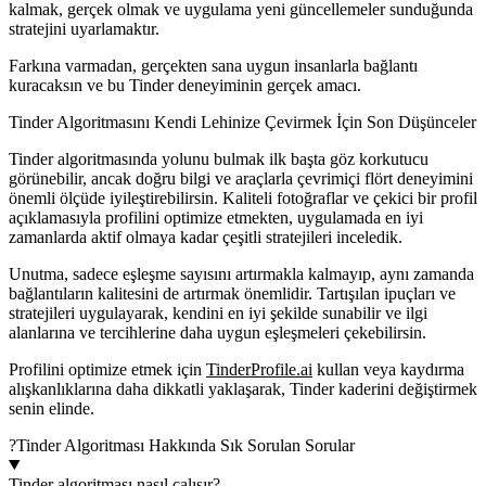
kalmak, gerçek olmak ve uygulama yeni güncellemeler sunduğunda
stratejini uyarlamaktır.
Farkına varmadan, gerçekten sana uygun insanlarla bağlantı
kuracaksın ve bu Tinder deneyiminin gerçek amacı.
Tinder Algoritmasını Kendi Lehinize Çevirmek İçin Son Düşünceler
Tinder algoritmasında yolunu bulmak ilk başta göz korkutucu
görünebilir, ancak doğru bilgi ve araçlarla çevrimiçi flört deneyimini
önemli ölçüde iyileştirebilirsin. Kaliteli fotoğraflar ve çekici bir profil
açıklamasıyla profilini optimize etmekten, uygulamada en iyi
zamanlarda aktif olmaya kadar çeşitli stratejileri inceledik.
Unutma, sadece eşleşme sayısını artırmakla kalmayıp, aynı zamanda
bağlantıların kalitesini de artırmak önemlidir. Tartışılan ipuçları ve
stratejileri uygulayarak, kendini en iyi şekilde sunabilir ve ilgi
alanlarına ve tercihlerine daha uygun eşleşmeleri çekebilirsin.
Profilini optimize etmek için
TinderProfile.ai
kullan veya kaydırma
alışkanlıklarına daha dikkatli yaklaşarak, Tinder kaderini değiştirmek
senin elinde.
?
Tinder Algoritması Hakkında Sık Sorulan Sorular
Tinder algoritması nasıl çalışır?