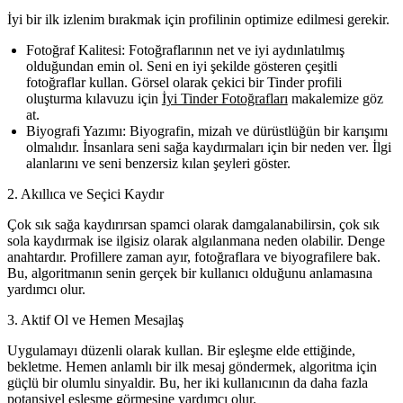
İyi bir ilk izlenim bırakmak için profilinin optimize edilmesi gerekir.
Fotoğraf Kalitesi:
Fotoğraflarının net ve iyi aydınlatılmış
olduğundan emin ol. Seni en iyi şekilde gösteren çeşitli
fotoğraflar kullan. Görsel olarak çekici bir Tinder profili
oluşturma kılavuzu için
İyi Tinder Fotoğrafları
makalemize göz
at.
Biyografi Yazımı:
Biyografin, mizah ve dürüstlüğün bir karışımı
olmalıdır. İnsanlara seni sağa kaydırmaları için bir neden ver. İlgi
alanlarını ve seni benzersiz kılan şeyleri göster.
2. Akıllıca ve Seçici Kaydır
Çok sık sağa kaydırırsan spamci olarak damgalanabilirsin, çok sık
sola kaydırmak ise ilgisiz olarak algılanmana neden olabilir. Denge
anahtardır. Profillere zaman ayır, fotoğraflara ve biyografilere bak.
Bu, algoritmanın senin gerçek bir kullanıcı olduğunu anlamasına
yardımcı olur.
3. Aktif Ol ve Hemen Mesajlaş
Uygulamayı düzenli olarak kullan. Bir eşleşme elde ettiğinde,
bekletme. Hemen anlamlı bir ilk mesaj göndermek, algoritma için
güçlü bir olumlu sinyaldir. Bu, her iki kullanıcının da daha fazla
potansiyel eşleşme görmesine yardımcı olur.