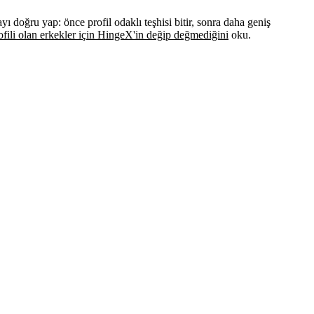
ayı doğru yap: önce profil odaklı teşhisi bitir, sonra daha geniş
ofili olan erkekler için HingeX'in değip değmediğini
oku.