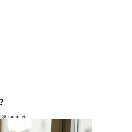
?
üğü kontrol et.