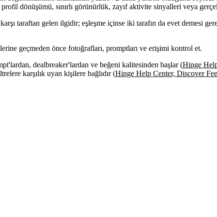
profil dönüşümü, sınırlı görünürlük, zayıf aktivite sinyalleri veya gerç
rşı taraftan gelen ilgidir; eşleşme içinse iki tarafın da evet demesi ge
rine geçmeden önce fotoğrafları, promptları ve erişimi kontrol et.
pt'lardan, dealbreaker'lardan ve beğeni kalitesinden başlar (
Hinge Help
trelere karşılık uyan kişilere bağlıdır (
Hinge Help Center, Discover Fe