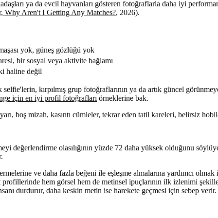
kadaşları ya da evcil hayvanları gösteren fotoğraflarla daha iyi performans
, Why Aren't I Getting Any Matches?
, 2026).
rmaşası yok, güneş gözlüğü yok
aresi, bir sosyal veya aktivite bağlamı
i haline değil
 selfie'lerin, kırpılmış grup fotoğraflarının ya da artık güncel görünme
ge için en iyi profil fotoğrafları
örneklerine bak.
, boş mizah, kasıntı cümleler, tekrar eden tatil kareleri, belirsiz hobile
eşmeyi değerlendirme olasılığının yüzde 72 daha yüksek olduğunu söylüyo
.
termelerine ve daha fazla beğeni ile eşleşme almalarına yardımcı olmak i
rofillerinde hem görsel hem de metinsel ipuçlarının ilk izlenimi şekille
 insanı durdurur, daha keskin metin ise harekete geçmesi için sebep verir.