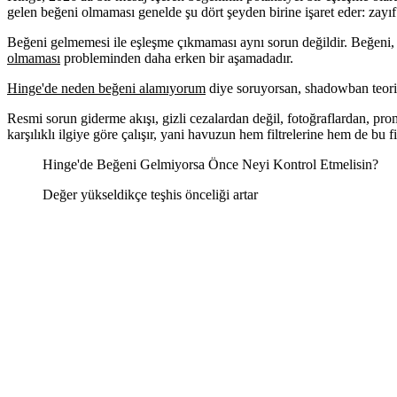
gelen beğeni olmaması genelde şu dört şeyden birine işaret eder: zayıf 
Beğeni gelmemesi ile eşleşme çıkmaması aynı sorun değildir. Beğeni, ka
olmaması
probleminden daha erken bir aşamadadır.
Hinge'de neden beğeni alamıyorum
diye soruyorsan, shadowban teorile
Resmi sorun giderme akışı, gizli cezalardan değil, fotoğraflardan, prom
karşılıklı ilgiye göre çalışır, yani havuzun hem filtrelerine hem de bu fil
Hinge'de Beğeni Gelmiyorsa Önce Neyi Kontrol Etmelisin?
Değer yükseldikçe teşhis önceliği artar