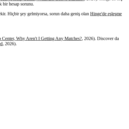
ek bir hesap sorunu.
rekir. Hiçbir şey gelmiyorsa, sorun daha geniş olan
Hinge'de eşleşme
 Center, Why Aren't I Getting Any Matches?
, 2026). Discover da
ed
, 2026).