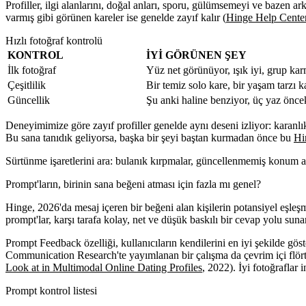
Profiller, ilgi alanlarını, doğal anları, sporu, gülümsemeyi ve bazen ar
varmış gibi görünen kareler ise genelde zayıf kalır (
Hinge Help Center
Hızlı fotoğraf kontrolü
KONTROL
İYI GÖRÜNEN ŞEY
İlk fotoğraf
Yüz net görünüyor, ışık iyi, grup ka
Çeşitlilik
Bir temiz solo kare, bir yaşam tarzı k
Güncellik
Şu anki haline benziyor, üç yaz öncek
Deneyimimize göre zayıf profiller genelde aynı deseni izliyor: karanlık
Bu sana tanıdık geliyorsa, başka bir şeyi baştan kurmadan önce bu
Hin
Sürtünme işaretlerini ara: bulanık kırpmalar, güncellenmemiş konum ayarı
Prompt'ların, birinin sana beğeni atması için fazla mı genel?
Hinge, 2026'da mesaj içeren bir beğeni alan kişilerin potansiyel eşl
prompt'lar, karşı tarafa kolay, net ve düşük baskılı bir cevap yolu sunar
Prompt Feedback özelliği, kullanıcıların kendilerini en iyi şekilde gös
Communication Research'te yayımlanan bir çalışma da çevrim içi flört p
Look at in Multimodal Online Dating Profiles
, 2022). İyi fotoğraflar
Prompt kontrol listesi