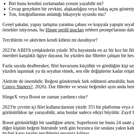
Biri buna kendini zorlamadan yorum yazabilir mi?
Cevap gerçekten bir zevkini, alışkanlığını veya bakış açını göster
Ton, fotoğraflarının anlattığı hikayeyle uyumlu mu?
Genel şakalar, yapay tartışma yaratma çabası ve kopyala yapıştır sey
örnekler istiyorsan, bu
Hinge profil ipuçları
rehberi prompt'larının daha
Tercihlerin ve aktiviten kendi kitleni mi daraltıyor?
2023'te ABD'li yetişkinlerin yüzde 30'u hayatında en az bir kez bir flö
önerileri karşılıklı ilgiye dayanır, bu yüzden dar filtreler çalışan bir 
Fazla sayıda dealbreaker, flört havuzunu küçültür ve gördüğün kişi sayı
yüzden taşınmak ya da seyahat etmek, sen elle değiştirene kadar erişim
Aktivite de önemlidir. Beğeni göndermek fark edilmeni artırabilir, bun
Convo Starters?
, 2026). Dar filtreler ve sessiz beğeniler aynı anda 
HingeX veya Boost ne zaman yardımcı olur?
2023'te çevrim içi flört kullanıcılarının yüzde 35'i bir platforma veya e
görünürlükse işe yarayabilir, ama bunlar sadece etkiyi büyütür. Zayıf fot
Boost görünürlüğü bir saatliğine artırır, Superboost ise bunu 24 saate ç
diğer kişinin beğeni listesinde yedi gün boyunca üst sıralara yakın kal
hiçbiri karşı tarafın tercihlerini geçersiz kılmaz.