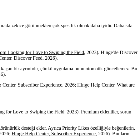
Burada zekice görünmekten çok spesifik olmak daha iyidir. Daha sıkı
om Looking for Love to Swiping the Field
, 2023). Hinge'de Discover
enter, Discover Feed
, 2026).
kaçan bir ayrıntıdır, çünkü uygulama bunu otomatik güncellemez. Bu
26).
 Center, Subscriber Experience
, 2026;
Hinge Help Center, What are
g for Love to Swiping the Field
, 2023). Premium eklentiler, sorun
örünürlük desteği ekler. Ayrıca Priority Likes özelliğiyle beğenilerin,
 2026;
Hinge Help Center, Subscriber Experience
, 2026). Bunların