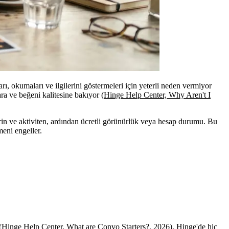
, okumaları ve ilgilerini göstermeleri için yeterli neden vermiyor
ra ve beğeni kalitesine bakıyor (
Hinge Help Center, Why Aren't I
lerin ve aktiviten, ardından ücretli görünürlük veya hesap durumu. Bu
meni engeller.
(
Hinge Help Center, What are Convo Starters?
, 2026). Hinge'de hiç