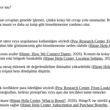
iyor mu?
ahat cevapları genelde işlemez, çünkü kolay bir cevap yolu sunmazlar. 
 insani ve daha az kalıp gibi hissettirmesine yardımcı olur.
rt sitesi veya uygulaması kullandığını söyledi (
Pew Research Center, Fr
hesabın bile görünmezmiş gibi hissettirmesine neden olabilir (
Hinge Help C
sını azaltır (
Hinge, How We Connect Daters
, 2026). Konum da kolay 
ini eski bölgede bırakabilir (
Hinge Help Center, Location Settings
, 20
a mesaj eklemek de değerlendirilme ihtimalini yükseltebilir (
Hinge Help
hem erişimi hem dönüşümü düşürür.
k özelliklere para ödediğini söyledi (
Pew Research Center, From Lookin
oğrafları, belirsiz prompt'ları veya aşırı dar tercihleri tamir etmezler.
ıkarır (
Hinge Help Center, What is Boost?
, 2026). HingeX ise sürekli g
masını sağlar (
Hinge Help Center, Subscription and Purchase Benefits
,