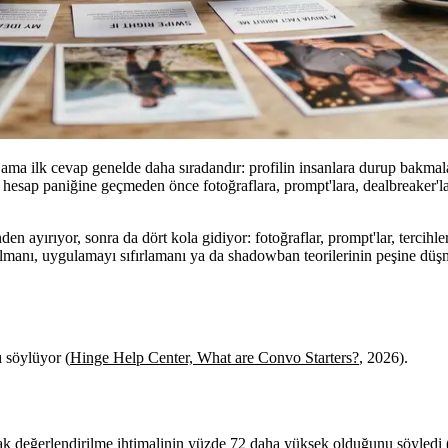
ma ilk cevap genelde daha sıradandır: profilin insanlara durup bakmaları
da hesap paniğine geçmeden önce fotoğraflara, prompt'lara, dealbreaker'la
en ayırıyor, sonra da dört kola gidiyor: fotoğraflar, prompt'lar, tercih
 almanı, uygulamayı sıfırlamanı ya da shadowban teorilerinin peşine düş
ı söylüyor (
Hinge Help Center, What are Convo Starters?
, 2026).
rak değerlendirilme ihtimalinin yüzde 72 daha yüksek olduğunu söyledi 