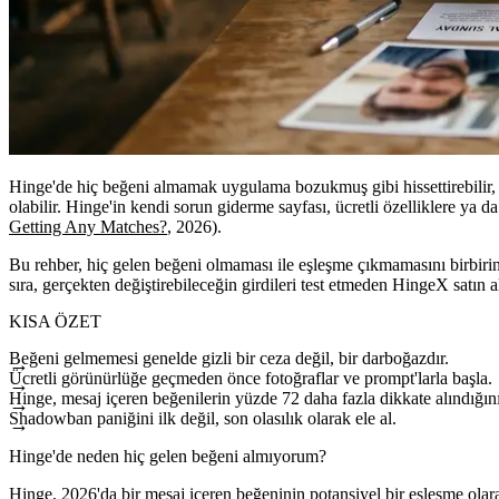
Hinge'de hiç beğeni almamak uygulama bozukmuş gibi hissettirebilir, a
olabilir. Hinge'in kendi sorun giderme sayfası, ücretli özelliklere ya 
Getting Any Matches?
, 2026).
Bu rehber, hiç gelen beğeni olmaması ile eşleşme çıkmamasını birbirind
sıra, gerçekten değiştirebileceğin girdileri test etmeden HingeX satın
KISA ÖZET
Beğeni gelmemesi genelde gizli bir ceza değil, bir darboğazdır.
Ücretli görünürlüğe geçmeden önce fotoğraflar ve prompt'larla başla.
Hinge, mesaj içeren beğenilerin yüzde 72 daha fazla dikkate alındığın
Shadowban paniğini ilk değil, son olasılık olarak ele al.
Hinge'de neden hiç gelen beğeni almıyorum?
Hinge, 2026'da bir mesaj içeren beğeninin potansiyel bir eşleşme ola