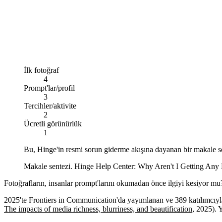
İlk fotoğraf
4
Prompt'lar/profil
3
Tercihler/aktivite
2
Ücretli görünürlük
1
Bu, Hinge'in resmi sorun giderme akışına dayanan bir makale se
Makale sentezi. Hinge Help Center: Why Aren't I Getting Any
Fotoğrafların, insanlar prompt'larını okumadan önce ilgiyi kesiyor mu
2025'te Frontiers in Communication'da yayımlanan ve 389 katılımcıyla 
The impacts of media richness, blurriness, and beautification
, 2025). 