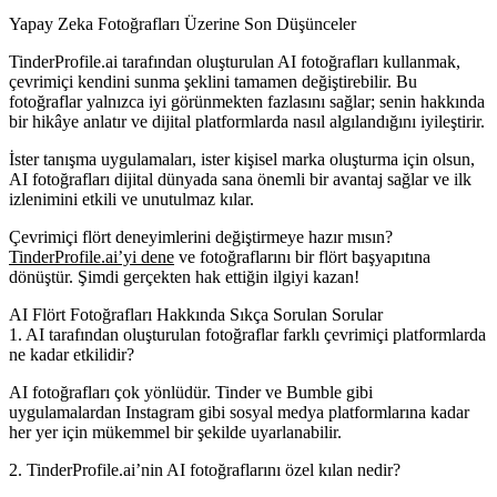
Yapay Zeka Fotoğrafları Üzerine Son Düşünceler
TinderProfile.ai tarafından oluşturulan AI fotoğrafları kullanmak,
çevrimiçi kendini sunma şeklini tamamen değiştirebilir. Bu
fotoğraflar yalnızca iyi görünmekten fazlasını sağlar; senin hakkında
bir hikâye anlatır ve dijital platformlarda nasıl algılandığını iyileştirir.
İster tanışma uygulamaları, ister kişisel marka oluşturma için olsun,
AI fotoğrafları dijital dünyada sana önemli bir avantaj sağlar ve ilk
izlenimini etkili ve unutulmaz kılar.
Çevrimiçi flört deneyimlerini değiştirmeye hazır mısın?
TinderProfile.ai’yi dene
ve fotoğraflarını bir flört başyapıtına
dönüştür. Şimdi gerçekten hak ettiğin ilgiyi kazan!
AI Flört Fotoğrafları Hakkında Sıkça Sorulan Sorular
1. AI tarafından oluşturulan fotoğraflar farklı çevrimiçi platformlarda
ne kadar etkilidir?
AI fotoğrafları çok yönlüdür. Tinder ve Bumble gibi
uygulamalardan Instagram gibi sosyal medya platformlarına kadar
her yer için mükemmel bir şekilde uyarlanabilir.
2. TinderProfile.ai’nin AI fotoğraflarını özel kılan nedir?