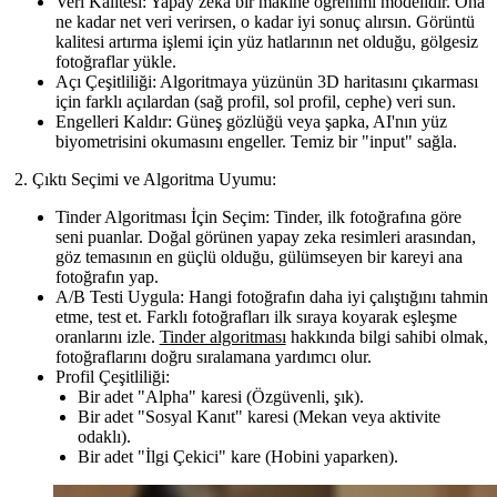
Veri Kalitesi:
Yapay zeka bir makine öğrenimi modelidir. Ona
ne kadar net veri verirsen, o kadar iyi sonuç alırsın.
Görüntü
kalitesi artırma
işlemi için yüz hatlarının net olduğu, gölgesiz
fotoğraflar yükle.
Açı Çeşitliliği:
Algoritmaya yüzünün 3D haritasını çıkarması
için farklı açılardan (sağ profil, sol profil, cephe) veri sun.
Engelleri Kaldır:
Güneş gözlüğü veya şapka, AI'nın yüz
biyometrisini okumasını engeller. Temiz bir "input" sağla.
Çıktı Seçimi ve Algoritma Uyumu:
Tinder Algoritması İçin Seçim:
Tinder, ilk fotoğrafına göre
seni puanlar.
Doğal görünen yapay zeka resimleri
arasından,
göz temasının en güçlü olduğu, gülümseyen bir kareyi ana
fotoğrafın yap.
A/B Testi Uygula:
Hangi fotoğrafın daha iyi çalıştığını tahmin
etme, test et. Farklı fotoğrafları ilk sıraya koyarak eşleşme
oranlarını izle.
Tinder algoritması
hakkında bilgi sahibi olmak,
fotoğraflarını doğru sıralamana yardımcı olur.
Profil Çeşitliliği:
Bir adet "Alpha" karesi (Özgüvenli, şık).
Bir adet "Sosyal Kanıt" karesi (Mekan veya aktivite
odaklı).
Bir adet "İlgi Çekici" kare (Hobini yaparken).