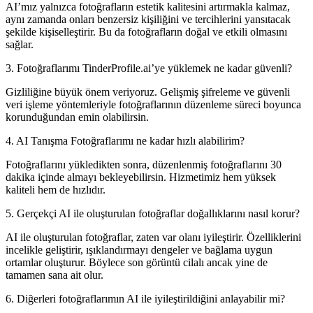
AI’mız yalnızca fotoğrafların estetik kalitesini artırmakla kalmaz,
aynı zamanda onları benzersiz kişiliğini ve tercihlerini yansıtacak
şekilde kişiselleştirir. Bu da fotoğrafların doğal ve etkili olmasını
sağlar.
3. Fotoğraflarımı TinderProfile.ai’ye yüklemek ne kadar güvenli?
Gizliliğine büyük önem veriyoruz. Gelişmiş şifreleme ve güvenli
veri işleme yöntemleriyle fotoğraflarının düzenleme süreci boyunca
korunduğundan emin olabilirsin.
4. AI Tanışma Fotoğraflarımı ne kadar hızlı alabilirim?
Fotoğraflarını yükledikten sonra, düzenlenmiş fotoğraflarını 30
dakika içinde almayı bekleyebilirsin. Hizmetimiz hem yüksek
kaliteli hem de hızlıdır.
5. Gerçekçi AI ile oluşturulan fotoğraflar doğallıklarını nasıl korur?
AI ile oluşturulan fotoğraflar, zaten var olanı iyileştirir. Özelliklerini
incelikle geliştirir, ışıklandırmayı dengeler ve bağlama uygun
ortamlar oluşturur. Böylece son görüntü cilalı ancak yine de
tamamen sana ait olur.
6. Diğerleri fotoğraflarımın AI ile iyileştirildiğini anlayabilir mi?