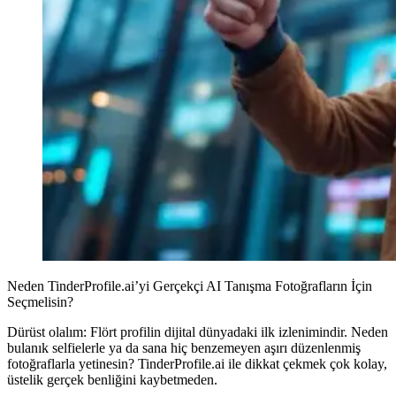
Neden TinderProfile.ai’yi Gerçekçi AI Tanışma Fotoğrafların İçin
Seçmelisin?
Dürüst olalım: Flört profilin dijital dünyadaki ilk izlenimindir. Neden
bulanık selfielerle ya da sana hiç benzemeyen aşırı düzenlenmiş
fotoğraflarla yetinesin? TinderProfile.ai ile dikkat çekmek çok kolay,
üstelik gerçek benliğini kaybetmeden.