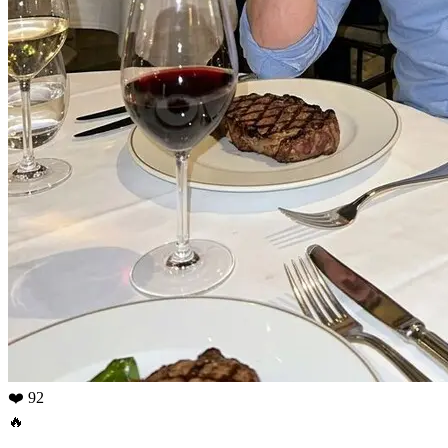
❤️ 92
🔥