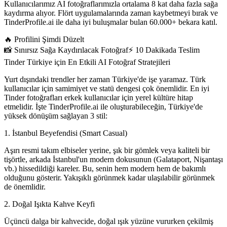
Kullanıcılarımız AI fotoğraflarımızla ortalama 8 kat daha fazla sağa
kaydırma alıyor. Flört uygulamalarında zaman kaybetmeyi bırak ve
TinderProfile.ai ile daha iyi buluşmalar bulan 60.000+ bekara katıl.
🔥
Profilini Şimdi Düzelt
📸
Sınırsız Sağa Kaydırılacak Fotoğraf
⚡️
10 Dakikada Teslim
Tinder Türkiye için En Etkili AI Fotoğraf Stratejileri
Yurt dışındaki trendler her zaman Türkiye'de işe yaramaz. Türk
kullanıcılar için samimiyet ve statü dengesi çok önemlidir.
En iyi
Tinder fotoğrafları erkek
kullanıcılar için yerel kültüre hitap
etmelidir. İşte TinderProfile.ai ile oluşturabileceğin, Türkiye'de
yüksek dönüşüm sağlayan 3 stil:
1. İstanbul Beyefendisi (Smart Casual)
Aşırı resmi takım elbiseler yerine, şık bir gömlek veya kaliteli bir
tişörtle, arkada İstanbul'un modern dokusunun (Galataport, Nişantaşı
vb.) hissedildiği kareler. Bu, senin hem modern hem de bakımlı
olduğunu gösterir.
Yakışıklı görünmek
kadar ulaşılabilir görünmek
de önemlidir.
2. Doğal Işıkta Kahve Keyfi
Üçüncü dalga bir kahvecide, doğal ışık yüzüne vururken çekilmiş