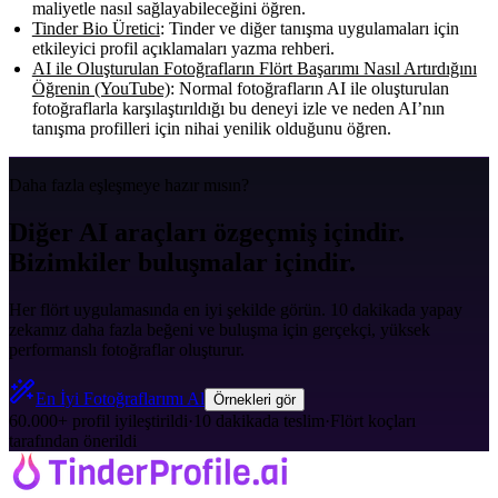
maliyetle nasıl sağlayabileceğini öğren.
Tinder Bio Üretici
: Tinder ve diğer tanışma uygulamaları için
etkileyici profil açıklamaları yazma rehberi.
AI ile Oluşturulan Fotoğrafların Flört Başarımı Nasıl Artırdığını
Öğrenin (YouTube)
: Normal fotoğrafların AI ile oluşturulan
fotoğraflarla karşılaştırıldığı bu deneyi izle ve neden AI’nın
tanışma profilleri için nihai yenilik olduğunu öğren.
Daha fazla eşleşmeye hazır mısın?
Diğer AI araçları özgeçmiş içindir.
Bizimkiler buluşmalar içindir.
Her flört uygulamasında en iyi şekilde görün. 10 dakikada yapay
zekamız daha fazla beğeni ve buluşma için gerçekçi, yüksek
performanslı fotoğraflar oluşturur.
En İyi Fotoğraflarımı Al
Örnekleri gör
60.000+ profil iyileştirildi
·
10 dakikada teslim
·
Flört koçları
tarafından önerildi