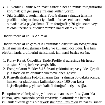
Güvenilir Gizlilik Koruması:
Sürecin her adımında fotoğraflarını
korumak için gelişmiş şifreleme kullanıyoruz.
Sıkı Gizlilik Uygulamaları:
Fotoğrafların yalnızca tanışma
profilinin oluşturulması için kullanılır ve senin açık iznin
olmadan asla paylaşılmaz. Tüm fotoğraflar, 30 gün sonra veya
talebin üzerine sunucularımızdan kalıcı olarak silinir.
TinderProfile.ai ile İlk Adımlar
TinderProfile.ai ile çarpıcı AI tarafından oluşturulan fotoğraflarla
dijital imajını dönüştürmek kolay ve kullanıcı dostudur. İşte tüm
platformlarda profillerini geliştirmek için nasıl başlayacağın:
Kolay Kayıt:
Öncelikle
TinderProfile.ai
adresinde bir hesap
oluştur. Süreç hızlı ve sezgiseldir.
Fotoğraflarını Yükle:
5-15 favori çekimini seç ve yükle. Çeşitli
yüz ifadeleri ve ortamlar eklemeye özen göster.
Kişiselleştirilmiş Fotoğraflarına Eriş:
Yalnızca 30 dakika içinde,
hemen her platformda kullanılabilecek 100'den fazla
kişiselleştirilmiş, yüksek kaliteli fotoğrafa erişim sağla.
Bu optimize edilmiş süreç yalnızca zaman tasarrufu sağlamakla
kalmaz, aynı zamanda çeşitli çevrimiçi platformlarda hemen
kullanılabilecek geniş bir
arkadaşlık profili resimleri
yelpazesi sunar.