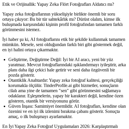
Etik ve Orijinallik: Yapay Zeka Flört Fotoğrafları Aldatıcı mı?
Yapay zeka fotoğraflarının yükselişiyle birlikte önemli bir soru
ortaya çıkıyor: Bu bir tür sahtekârlık mı? Dürüst olalım, kimse ilk
buluşmada karşısındaki kişinin profil fotoğrafından tamamen farklı
görünmesini istemez.
İyi haber şu ki, AI fotoğraflarını etik bir şekilde kullanmak tamamen
mümkün. Mesele, seni olduğundan farklı biri gibi göstermek değil,
en iyi halini ortaya çıkarmaktır.
Geliştirme, Değiştirme Değil:
İyi bir AI aracı, yeni bir yüz
yaratmaz. Mevcut fotoğraflarındaki ışıklandırmayı iyileştirir, arka
planı daha ilgi çekici hale getirir ve seni daha özgüvenli bir
pozda gösterir.
Otantiklik Anahtardır:
Yapay zeka fotoğraf kalitesi, gerçekçiliği
korumakla ölçülür. TinderProfile.ai gibi hizmetler, sonuçların
cilalı ama yine de tamamen "sen" gibi görünmesini sağlamaya
odaklanır. Eşleşmelerin, yapay bir karakteri değil, kendine özen
gösteren, otantik bir versiyonunu görür.
Güven İnşası:
Samimiyet önemlidir. AI fotoğrafları, kendine olan
özenini ve en iyi ilk izlenimi bırakma çabanı gösterir. Sonuçta
amaç, o ilk buluşmayı ayarlamaktır.
En İyi Yapay Zeka Fotoğraf Uygulamaları 2026: Karşılaştırmalı