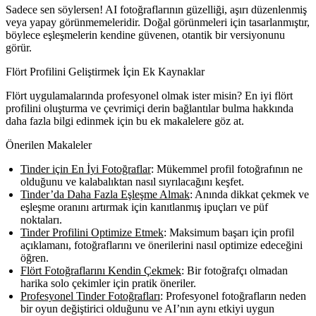
Sadece sen söylersen! AI fotoğraflarının güzelliği, aşırı düzenlenmiş
veya yapay görünmemeleridir. Doğal görünmeleri için tasarlanmıştır,
böylece eşleşmelerin kendine güvenen, otantik bir versiyonunu
görür.
Flört Profilini Geliştirmek İçin Ek Kaynaklar
Flört uygulamalarında profesyonel olmak ister misin? En iyi flört
profilini oluşturma ve çevrimiçi derin bağlantılar bulma hakkında
daha fazla bilgi edinmek için bu ek makalelere göz at.
Önerilen Makaleler
Tinder için En İyi Fotoğraflar
: Mükemmel profil fotoğrafının ne
olduğunu ve kalabalıktan nasıl sıyrılacağını keşfet.
Tinder’da Daha Fazla Eşleşme Almak
: Anında dikkat çekmek ve
eşleşme oranını artırmak için kanıtlanmış ipuçları ve püf
noktaları.
Tinder Profilini Optimize Etmek
: Maksimum başarı için profil
açıklamanı, fotoğraflarını ve önerilerini nasıl optimize edeceğini
öğren.
Flört Fotoğraflarını Kendin Çekmek
: Bir fotoğrafçı olmadan
harika solo çekimler için pratik öneriler.
Profesyonel Tinder Fotoğrafları
: Profesyonel fotoğrafların neden
bir oyun değiştirici olduğunu ve AI’nın aynı etkiyi uygun