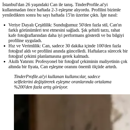
İstanbul'dan 26 yaşındaki Can ile tanış. TinderProfile.ai'yi
kullanmadan önce haftada 2-3 eşleşme alıyordu. Profilini bizimle
yeniledikten sonra bu sayı haftada 15'in üzerine çıktı. İşte nasıl:
Veriye Dayalı Çeşitlilik:
Sunduğumuz 50'den fazla stil, Can'ın
farklı görünümleri test etmesini sağladı. Şık şehirli tarzı, rahat
kafe fotoğraflarından daha iyi performans gösterdi ve bu bilgiyi
profiline uyguladı.
Hız ve Verimlilik:
Can, sadece 30 dakika içinde 100'den fazla
fotoğraf aldı ve profilini anında güncelledi. Haftalarca sürecek bir
fotoğraf çekimi planlamasına gerek kalmadı.
Akıllı Yatırım:
Profesyonel bir fotoğraf çekiminin maliyetinin çok
altında bir fiyata, Can eşleşme oranını önemli ölçüde artırdı.
TinderProfile.ai'yi kullanan kullanıcılar, sadece
selfielerini değiştirerek eşleşme oranlarında ortalama
%200'den fazla artış görüyor.