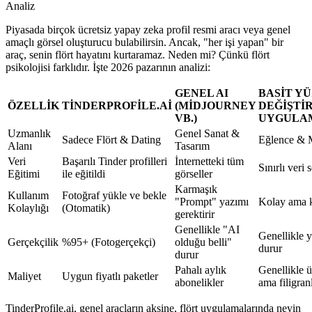
Analiz
Piyasada birçok
ücretsiz yapay zeka profil resmi
aracı veya genel
amaçlı görsel oluşturucu bulabilirsin. Ancak, "her işi yapan" bir
araç, senin flört hayatını kurtaramaz. Neden mi? Çünkü flört
psikolojisi farklıdır. İşte 2026 pazarının analizi:
GENEL AI
BASIT Y
ÖZELLIK
TINDERPROFILE.AI
(MIDJOURNEY
DEĞIŞTI
VB.)
UYGULA
Uzmanlık
Genel Sanat &
Sadece Flört & Dating
Eğlence & 
Alanı
Tasarım
Veri
Başarılı Tinder profilleri
İnternetteki tüm
Sınırlı veri s
Eğitimi
ile eğitildi
görseller
Karmaşık
Kullanım
Fotoğraf yükle ve bekle
"Prompt" yazımı
Kolay ama k
Kolaylığı
(Otomatik)
gerektirir
Genellikle "AI
Genellikle 
Gerçekçilik
%95+ (Fotogerçekçi)
olduğu belli"
durur
durur
Pahalı aylık
Genellikle ü
Maliyet
Uygun fiyatlı paketler
abonelikler
ama filigran
TinderProfile.ai, genel araçların aksine, flört uygulamalarında neyin