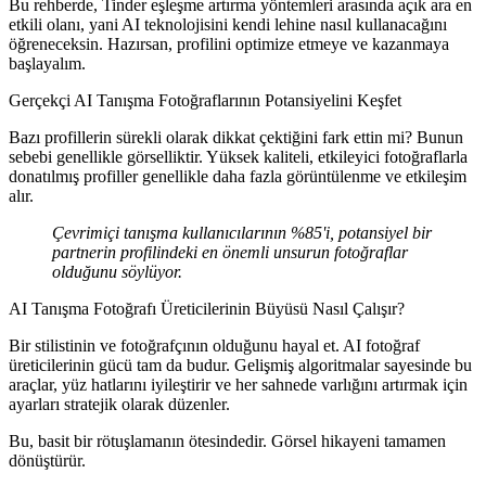
Bu rehberde,
Tinder eşleşme artırma yöntemleri
arasında açık ara en
etkili olanı, yani AI teknolojisini kendi lehine nasıl kullanacağını
öğreneceksin. Hazırsan, profilini optimize etmeye ve kazanmaya
başlayalım.
Gerçekçi AI Tanışma Fotoğraflarının Potansiyelini Keşfet
Bazı profillerin sürekli olarak dikkat çektiğini fark ettin mi? Bunun
sebebi genellikle görselliktir. Yüksek kaliteli, etkileyici fotoğraflarla
donatılmış profiller genellikle daha fazla görüntülenme ve etkileşim
alır.
Çevrimiçi tanışma kullanıcılarının %85'i, potansiyel bir
partnerin profilindeki en önemli unsurun fotoğraflar
olduğunu söylüyor.
AI Tanışma Fotoğrafı Üreticilerinin Büyüsü Nasıl Çalışır?
Bir stilistinin ve fotoğrafçının olduğunu hayal et. AI fotoğraf
üreticilerinin gücü tam da budur. Gelişmiş algoritmalar sayesinde bu
araçlar, yüz hatlarını iyileştirir ve her sahnede varlığını artırmak için
ayarları stratejik olarak düzenler.
Bu, basit bir rötuşlamanın ötesindedir. Görsel hikayeni tamamen
dönüştürür.