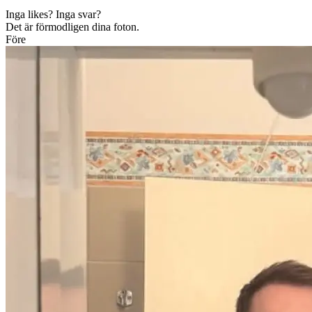
Inga likes? Inga svar?
Det är förmodligen dina foton.
Före