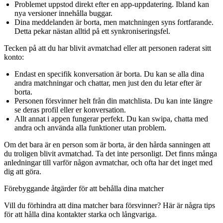
Problemet uppstod direkt efter en app-uppdatering.
Ibland kan
nya versioner innehålla buggar.
Dina meddelanden är borta, men matchningen syns fortfarande.
Detta pekar nästan alltid på ett
synkroniseringsfel
.
Tecken på att du har blivit avmatchad eller att personen raderat sitt
konto:
Endast en specifik konversation är borta.
Du kan se alla dina
andra matchningar och chattar, men just den du letar efter är
borta.
Personen försvinner helt från din matchlista.
Du kan inte längre
se deras profil eller er konversation.
Allt annat i appen fungerar perfekt.
Du kan swipa, chatta med
andra och använda alla funktioner utan problem.
Om det bara är en person som är borta, är den hårda sanningen att
du troligen blivit avmatchad. Ta det inte personligt. Det finns många
anledningar till varför någon avmatchar, och ofta har det inget med
dig att göra.
Förebyggande åtgärder för att behålla dina matcher
Vill du förhindra att dina matcher bara försvinner? Här är några tips
för att hålla dina kontakter starka och långvariga.