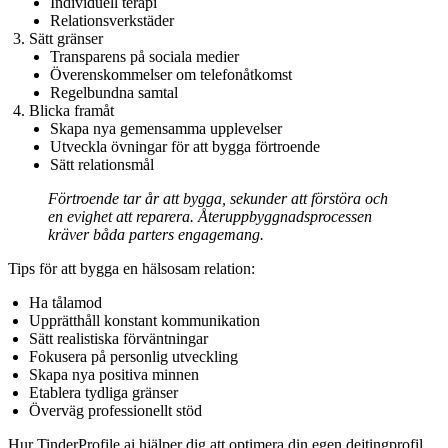
Individuell terapi
Relationsverkstäder
Sätt gränser
Transparens på sociala medier
Överenskommelser om telefonåtkomst
Regelbundna samtal
Blicka framåt
Skapa nya gemensamma upplevelser
Utveckla övningar för att bygga förtroende
Sätt relationsmål
Förtroende tar år att bygga, sekunder att förstöra och
en evighet att reparera. Återuppbyggnadsprocessen
kräver båda parters engagemang.
Tips för att bygga en hälsosam relation:
Ha tålamod
Upprätthåll konstant kommunikation
Sätt realistiska förväntningar
Fokusera på personlig utveckling
Skapa nya positiva minnen
Etablera tydliga gränser
Överväg professionellt stöd
Hur TinderProfile.ai hjälper dig att optimera din egen dejtingprofil