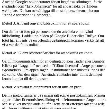
Använd Googles sökoperatorer för att begränsa sökningen. Skriv
site:tinder.com "Erik Johansson"
för att endast söka på Tinders
webbplats. Du kan också lägga till en stad, t.ex.
site:match.com
"Anna Andersson" "Göteborg"
.
Metod 3: Använd omvänd bildsökning för att spåra foton
Om du har ett foto på personen kan du använda en omvänd
bildsökning. Ladda upp bilden på Google Bilder eller TinEye. Om
fotot har använts på en offentlig dejtingprofil kommer verktyget att
visa var det finns online.
Metod 4: "Glömt lösenord"-tricket för att bekräfta ett konto
Gå till inloggningssidan för en dejtingapp som Tinder eller Bumble.
Klicka på "Logga in" och sedan "Glömt lösenord". Ange personens
e-postadress. Om appen säger "Instruktioner har skickats" finns det
ett konto. Om den säger "Användare hittades inte" finns det inget
konto kopplat till den e-posten.
Metod 5: Använd telefonnumret för att hitta en profil
Denna metod fungerar på samma sätt som e-postsökningen. Många
appar tillåter lösenordsåterställning via telefonnummer. Ange numret
och se vilket meddelande du får. Detta är ett effektivt sätt att ta reda
på någons dejtingaktivitet utan att vara uppenbar.