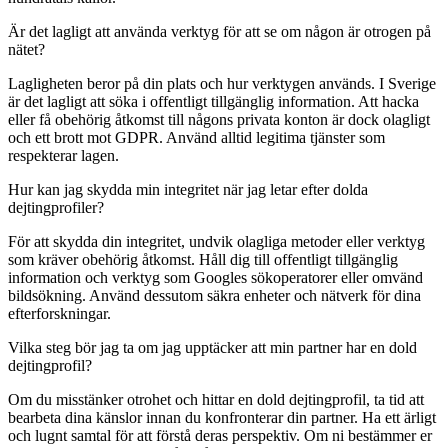
Är det lagligt att använda verktyg för att se om någon är otrogen på
nätet?
Lagligheten beror på din plats och hur verktygen används. I Sverige
är det lagligt att söka i offentligt tillgänglig information. Att hacka
eller få obehörig åtkomst till någons privata konton är dock olagligt
och ett brott mot GDPR. Använd alltid legitima tjänster som
respekterar lagen.
Hur kan jag skydda min integritet när jag letar efter dolda
dejtingprofiler?
För att skydda din integritet, undvik olagliga metoder eller verktyg
som kräver obehörig åtkomst. Håll dig till offentligt tillgänglig
information och verktyg som Googles sökoperatorer eller omvänd
bildsökning. Använd dessutom säkra enheter och nätverk för dina
efterforskningar.
Vilka steg bör jag ta om jag upptäcker att min partner har en dold
dejtingprofil?
Om du misstänker otrohet och hittar en dold dejtingprofil, ta tid att
bearbeta dina känslor innan du konfronterar din partner. Ha ett ärligt
och lugnt samtal för att förstå deras perspektiv. Om ni bestämmer er