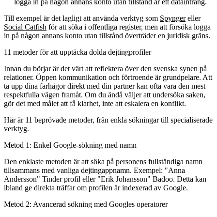
logga in på någon annans konto utan tillstånd är ett dataintrång.
Till exempel är det lagligt att använda verktyg som
Spynger
eller
Social Catfish
för att söka i offentliga register, men att försöka logga
in på någon annans konto utan tillstånd överträder en juridisk gräns.
11 metoder för att upptäcka dolda dejtingprofiler
Innan du börjar är det värt att reflektera över den svenska synen på
relationer. Öppen kommunikation och förtroende är grundpelare. Att
ta upp dina farhågor direkt med din partner kan ofta vara den mest
respektfulla vägen framåt. Om du ändå väljer att undersöka saken,
gör det med målet att få klarhet, inte att eskalera en konflikt.
Här är 11 beprövade metoder, från enkla sökningar till specialiserade
verktyg.
Metod 1: Enkel Google-sökning med namn
Den enklaste metoden är att söka på personens fullständiga namn
tillsammans med vanliga dejtingappnamn. Exempel:
"Anna
Andersson" Tinder profil
eller
"Erik Johansson" Badoo
. Detta kan
ibland ge direkta träffar om profilen är indexerad av Google.
Metod 2: Avancerad sökning med Googles operatorer