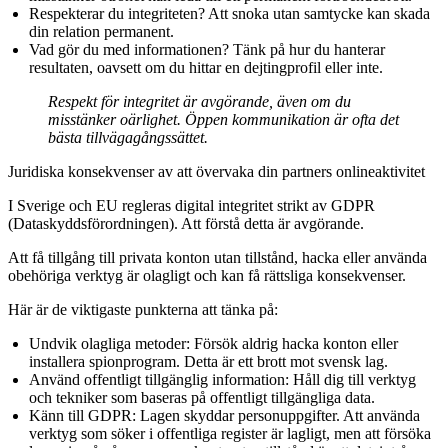
Respekterar du integriteten?
Att snoka utan samtycke kan skada
din relation permanent.
Vad gör du med informationen?
Tänk på hur du hanterar
resultaten, oavsett om du hittar en dejtingprofil eller inte.
Respekt för integritet är avgörande, även om du
misstänker oärlighet. Öppen kommunikation är ofta det
bästa tillvägagångssättet.
Juridiska konsekvenser av att övervaka din partners onlineaktivitet
I Sverige och EU regleras digital integritet strikt av
GDPR
(Dataskyddsförordningen)
. Att förstå detta är avgörande.
Att få tillgång till privata konton utan tillstånd, hacka eller använda
obehöriga verktyg är olagligt och kan få rättsliga konsekvenser.
Här är de viktigaste punkterna att tänka på:
Undvik olagliga metoder:
Försök aldrig hacka konton eller
installera spionprogram. Detta är ett brott mot svensk lag.
Använd offentligt tillgänglig information:
Håll dig till verktyg
och tekniker som baseras på offentligt tillgängliga data.
Känn till GDPR:
Lagen skyddar personuppgifter. Att använda
verktyg som söker i offentliga register är lagligt, men att försöka