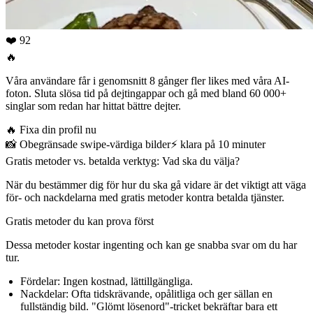
❤️ 92
🔥
Våra användare får i genomsnitt 8 gånger fler likes med våra AI-
foton. Sluta slösa tid på dejtingappar och gå med bland 60 000+
singlar som redan har hittat bättre dejter.
🔥
Fixa din profil nu
📸
Obegränsade swipe-värdiga bilder
⚡️
klara på 10 minuter
Gratis metoder vs. betalda verktyg: Vad ska du välja?
När du bestämmer dig för hur du ska gå vidare är det viktigt att väga
för- och nackdelarna med gratis metoder kontra betalda tjänster.
Gratis metoder du kan prova först
Dessa metoder kostar ingenting och kan ge snabba svar om du har
tur.
Fördelar:
Ingen kostnad, lättillgängliga.
Nackdelar:
Ofta tidskrävande, opålitliga och ger sällan en
fullständig bild. "Glömt lösenord"-tricket bekräftar bara ett