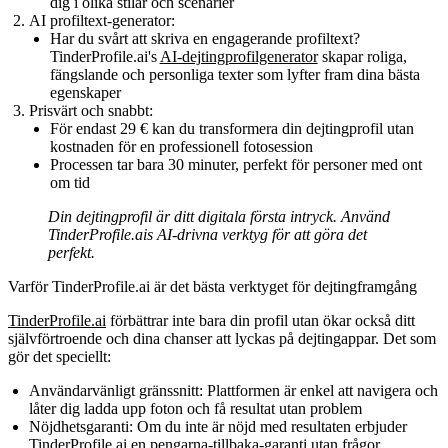
dig i olika stilar och scenarier
AI profiltext-generator:
Har du svårt att skriva en engagerande profiltext?
TinderProfile.ai's
AI-dejtingprofilgenerator
skapar roliga,
fängslande och personliga texter som lyfter fram dina bästa
egenskaper
Prisvärt och snabbt:
För endast 29 € kan du transformera din dejtingprofil utan
kostnaden för en professionell fotosession
Processen tar bara 30 minuter, perfekt för personer med ont
om tid
Din dejtingprofil är ditt digitala första intryck. Använd
TinderProfile.ais AI-drivna verktyg för att göra det
perfekt.
Varför TinderProfile.ai är det bästa verktyget för dejtingframgång
TinderProfile.ai
förbättrar inte bara din profil utan ökar också ditt
självförtroende och dina chanser att lyckas på dejtingappar. Det som
gör det speciellt:
Användarvänligt gränssnitt:
Plattformen är enkel att navigera och
låter dig ladda upp foton och få resultat utan problem
Nöjdhetsgaranti:
Om du inte är nöjd med resultaten erbjuder
TinderProfile.ai en pengarna-tillbaka-garanti utan frågor