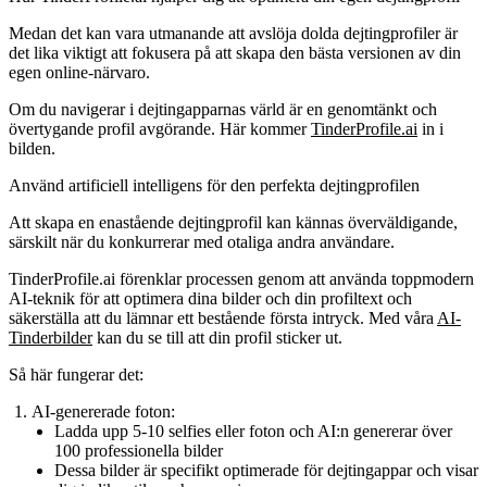
Medan det kan vara utmanande att avslöja dolda dejtingprofiler är
det lika viktigt att fokusera på att skapa den bästa versionen av din
egen online-närvaro.
Om du navigerar i dejtingapparnas värld är en genomtänkt och
övertygande profil avgörande. Här kommer
TinderProfile.ai
in i
bilden.
Använd artificiell intelligens för den perfekta dejtingprofilen
Att skapa en enastående dejtingprofil kan kännas överväldigande,
särskilt när du konkurrerar med otaliga andra användare.
TinderProfile.ai förenklar processen genom att använda toppmodern
AI-teknik för att optimera dina bilder och din profiltext och
säkerställa att du lämnar ett bestående första intryck. Med våra
AI-
Tinderbilder
kan du se till att din profil sticker ut.
Så här fungerar det:
AI-genererade foton:
Ladda upp 5-10 selfies eller foton och AI:n genererar över
100 professionella bilder
Dessa bilder är specifikt optimerade för dejtingappar och visar