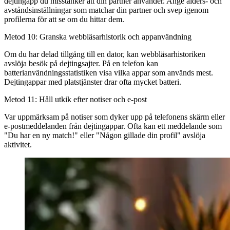
dejtingapp du misstänker att din partner använder. Ange ålders- och
avståndsinställningar som matchar din partner och svep igenom
profilerna för att se om du hittar dem.
Metod 10: Granska webbläsarhistorik och appanvändning
Om du har delad tillgång till en dator, kan webbläsarhistoriken
avslöja besök på dejtingsajter. På en telefon kan
batterianvändningsstatistiken visa vilka appar som används mest.
Dejtingappar med platstjänster drar ofta mycket batteri.
Metod 11: Håll utkik efter notiser och e-post
Var uppmärksam på notiser som dyker upp på telefonens skärm eller
e-postmeddelanden från dejtingappar. Ofta kan ett meddelande som
"Du har en ny match!" eller "Någon gillade din profil" avslöja
aktivitet.