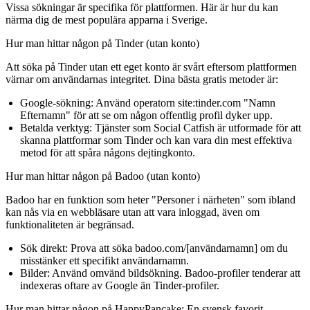
Vissa sökningar är specifika för plattformen. Här är hur du kan
närma dig de mest populära apparna i Sverige.
Hur man hittar någon på Tinder (utan konto)
Att söka på Tinder utan ett eget konto är svårt eftersom plattformen
värnar om användarnas integritet. Dina bästa gratis metoder är:
Google-sökning:
Använd operatorn
site:tinder.com "Namn
Efternamn"
för att se om någon offentlig profil dyker upp.
Betalda verktyg:
Tjänster som Social Catfish är utformade för att
skanna plattformar som Tinder och kan vara din mest effektiva
metod för att spåra någons dejtingkonto.
Hur man hittar någon på Badoo (utan konto)
Badoo har en funktion som heter "Personer i närheten" som ibland
kan nås via en webbläsare utan att vara inloggad, även om
funktionaliteten är begränsad.
Sök direkt:
Prova att söka
badoo.com/[användarnamn]
om du
misstänker ett specifikt användarnamn.
Bilder:
Använd omvänd bildsökning. Badoo-profiler tenderar att
indexeras oftare av Google än Tinder-profiler.
Hur man hittar någon på HappyPancake: En svensk favorit