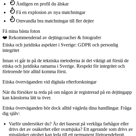
Äntligen en profil du älskar
Få en explosion av nya matchningar
Omvandla bra matchningar till fler dejter
Få mina bästa foton
❤️
Rekommenderad av dejtingcoacher
& fotografer
Etiska och juridiska aspekter i Sverige: GDPR och personlig
integritet
Innan vi går in på de tekniska metoderna är det viktigt att förstå de
etiska och juridiska ramarna i Sverige. Respekt för integritet och
förtroende bör alltid komma först.
Etiska överväganden vid digitala efterforskningar
När du försöker ta reda på
om någon är registrerad på en dejtingapp
kan känslorna lätt ta över.
Etiska överväganden bör dock alltid vägleda dina handlingar. Fråga
dig själv:
Varför undersöker du?
Är det baserat på verkliga farhågor eller
drivs det av osäkerhet eller svartsjuka? Ett agerande som drivs av
misstänker otrohet kan leda till ett permanent förtroendebrott.