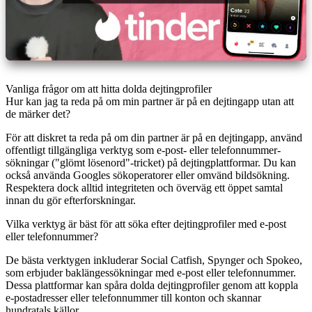
Vanliga frågor om att hitta dolda dejtingprofiler
Hur kan jag ta reda på om min partner är på en dejtingapp utan att
de märker det?
För att diskret ta reda på om din partner är på en dejtingapp, använd
offentligt tillgängliga verktyg som e-post- eller telefonnummer-
sökningar ("glömt lösenord"-tricket) på dejtingplattformar. Du kan
också använda Googles sökoperatorer eller omvänd bildsökning.
Respektera dock alltid integriteten och överväg ett öppet samtal
innan du gör efterforskningar.
Vilka verktyg är bäst för att söka efter dejtingprofiler med e-post
eller telefonnummer?
De bästa verktygen inkluderar
Social Catfish
,
Spynger
och
Spokeo
,
som erbjuder baklängessökningar med e-post eller telefonnummer.
Dessa plattformar kan spåra dolda dejtingprofiler genom att koppla
e-postadresser eller telefonnummer till konton och skannar
hundratals källor.