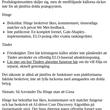
Produktgränssnitten skiljer sig, men de medföljande källorna räcker
inte för att jämföra dolda poängsystem.
Hinge
Bekräftat:
Hinge beskriver likes, kommentarer, ömsesidiga
matcher och privat We Met-feedback.
Inte publicerat:
En komplett formel, Gale-Shapley-
implementation, ELO-poäng eller exakta rankingvikter.
Tinder
Försiktighet:
Den här körningens källor stöder inte påståendet att
Tinder använder en offentlig ELO-baserad attraktionspoäng.
Läs mer om hur Tinders algoritm fungerar här
om du vill följa en
separat, aktuell genomgång.
Det säkraste är alltså att jämföra de funktioner som plattformarna
faktiskt beskriver, inte att fylla luckorna med antaganden om dolda
betyg.
Slutsats: Så Använder Du Hinge utan att Gissa
Hinge har bekräftat hur likes, kommentarer och matcher fungerar
och har beskrivit ett AI-drivet Core Discovery Algorithm på
övergripande nivå. Det finns däremot ingen offentlig formel som