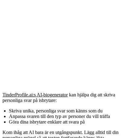
TinderProfile.ai:s AI-biogenerator
kan hjälpa dig att skriva
personliga svar på isbrytare:
Skriva unika, personliga svar som känns som du
Anpassa svaren till den typ av personer du vill träffa
Göra dina isbrytare enklare att svara på
Kom ihåg att AI bara är en utgångspunkt. Lägg alltid till din
personliga prägel så att texten fortfarande känns äkta.