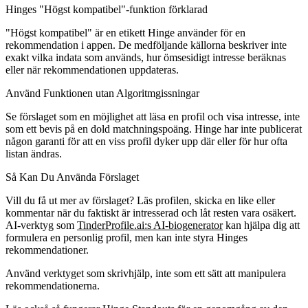
Hinges "Högst kompatibel"-funktion förklarad
"Högst kompatibel" är en etikett Hinge använder för en
rekommendation i appen. De medföljande källorna beskriver inte
exakt vilka indata som används, hur ömsesidigt intresse beräknas
eller när rekommendationen uppdateras.
Använd Funktionen utan Algoritmgissningar
Se förslaget som en möjlighet att läsa en profil och visa intresse, inte
som ett bevis på en dold matchningspoäng. Hinge har inte publicerat
någon garanti för att en viss profil dyker upp där eller för hur ofta
listan ändras.
Så Kan Du Använda Förslaget
Vill du få ut mer av förslaget? Läs profilen, skicka en like eller
kommentar när du faktiskt är intresserad och låt resten vara osäkert.
AI-verktyg som
TinderProfile.ai:s AI-biogenerator
kan hjälpa dig att
formulera en personlig profil, men kan inte styra Hinges
rekommendationer.
Använd verktyget som skrivhjälp, inte som ett sätt att manipulera
rekommendationerna.