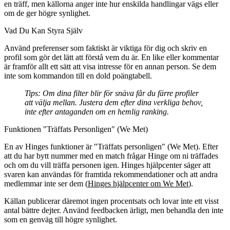
en träff, men källorna anger inte hur enskilda handlingar vägs eller
om de ger högre synlighet.
Vad Du Kan Styra Själv
Använd preferenser som faktiskt är viktiga för dig och skriv en
profil som gör det lätt att förstå vem du är. En like eller kommentar
är framför allt ett sätt att visa intresse för en annan person. Se dem
inte som kommandon till en dold poängtabell.
Tips
: Om dina filter blir för snäva får du färre profiler
att välja mellan. Justera dem efter dina verkliga behov,
inte efter antaganden om en hemlig ranking.
Funktionen "Träffats Personligen" (We Met)
En av Hinges funktioner är "Träffats personligen" (We Met). Efter
att du har bytt nummer med en match frågar Hinge om ni träffades
och om du vill träffa personen igen. Hinges hjälpcenter säger att
svaren kan användas för framtida rekommendationer och att andra
medlemmar inte ser dem (
Hinges hjälpcenter om We Met
).
Källan publicerar däremot ingen procentsats och lovar inte ett visst
antal bättre dejter. Använd feedbacken ärligt, men behandla den inte
som en genväg till högre synlighet.