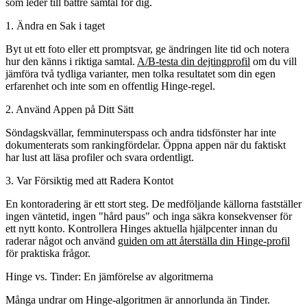
som leder till bättre samtal för dig.
1. Ändra en Sak i taget
Byt ut ett foto eller ett promptsvar, ge ändringen lite tid och notera
hur den känns i riktiga samtal.
A/B-testa din dejtingprofil
om du vill
jämföra två tydliga varianter, men tolka resultatet som din egen
erfarenhet och inte som en offentlig Hinge-regel.
2. Använd Appen på Ditt Sätt
Söndagskvällar, femminuterspass och andra tidsfönster har inte
dokumenterats som rankingfördelar. Öppna appen när du faktiskt
har lust att läsa profiler och svara ordentligt.
3. Var Försiktig med att Radera Kontot
En kontoradering är ett stort steg. De medföljande källorna fastställer
ingen väntetid, ingen "hård paus" och inga säkra konsekvenser för
ett nytt konto. Kontrollera Hinges aktuella hjälpcenter innan du
raderar något och använd
guiden om att återställa din Hinge-profil
för praktiska frågor.
Hinge vs. Tinder: En jämförelse av algoritmerna
Många undrar om
Hinge-algoritmen är annorlunda än Tinder
.