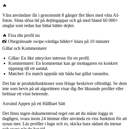
🔥
Våra användare får i genomsnitt 8 gånger fler likes med våra AI-
foton. Sluta slösa tid på dejtingappar och gå med bland 60 000+
singlar som redan har hittat bättre dejter.
🔥
Fixa din profil nu
📸
Obegränsade swipe-värdiga bilder
⚡️
klara på 10 minuter
Gillar och Kommentarer
Gillar
: En like uttrycker intresse för en profil.
Kommentarer
: En kommentar kan ge mottagaren en konkret
öppning till ett samtal.
Matcher
: En match uppstår när båda har gillat varandra.
Det här är produktfunktioner som Hinge beskriver offentligt. Se dem
inte som bevis på att algoritmen visar dig fler liknande profiler eller
belönar ett visst beteende.
Använd Appen på ett Hållbart Sätt
Det finns ingen dokumenterad regel om att du måste logga in
dagligen, svara inom 24 timmar eller använda en viss funktion för att
synas mer. Läs profiler i lugn och ro, skicka bara sådant du menar
och svara när du har tid.