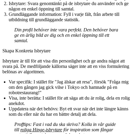
Isbrytare
: Svara genomtänkt på de isbrytare du använder och ge
någon en enkel öppning till samtal.
Grundläggande information
: Fyll i varje fält, från arbete till
utbildning till grundläggande statistik.
Din profil behöver inte vara perfekt. Den behöver bara
ge en ärlig bild av dig och en enkel öppning till ett
samtal.
Skapa Konkreta Isbrytare
Isbrytare är till för att visa din personlighet och ge andra något att
svara på. De medföljande källorna säger inte att en viss formulering
belönas av algoritmen.
Var specifik
: I stället för "Jag älskar att resa", försök "Fråga mig
om den gången jag gick vilse i Tokyo och hamnade på en
robotrestaurang!"
Visa, inte berätta
: I stället för att säga att du är rolig, dela en rolig
anekdot.
Uppdatera när det behövs
: Byt ett svar när det inte längre känns
som du eller när du har en bättre detalj att dela.
Profftips
: Fast i vad du ska skriva? Kolla in vår guide
till
roliga Hinge-isbrytare
för inspiration som fångar