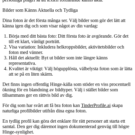
Bilder som Känns Aktuella och Tydliga
Dina foton är det första många ser. Välj bilder som gör det lätt att
känna igen dig och som visar något av din vardag:
Börja med ditt bästa foto
: Ditt första foto är avgörande. Gör det
till ett klart, vänligt porträtt.
Visa variation
: Inkludera helkroppsbilder, aktivitetsbilder och
foton med vänner.
Håll det aktuellt
: Byt ut bilder som inte längre känns
representativa.
Kvalitet är viktigt
: Välj högupplösta, välbelysta foton som är lätta
att se på en liten skärm.
Det finns ingen offentlig Hinge-källa som stöder en viss procentuell
ökning för en blandning av bildtyper. Välj i stället bilder som
tillsammans ger en rättvis bild av dig.
För dig som har svårt att få bra foton kan
TinderProfile.ai
skapa
naturliga profilbilder utifrån dina egna foton.
En tydlig profil kan göra det enklare för rätt personer att starta ett
samtal. Den ger dig däremot ingen dokumenterad genväg till högre
Hinge-synlighet.