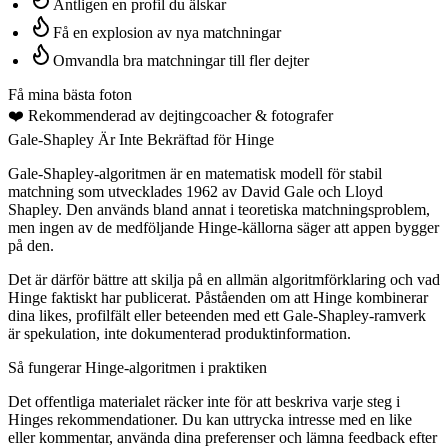
Äntligen en profil du älskar
Få en explosion av nya matchningar
Omvandla bra matchningar till fler dejter
Få mina bästa foton
❤️
Rekommenderad av dejtingcoacher
& fotografer
Gale-Shapley Är Inte Bekräftad för Hinge
Gale-Shapley-algoritmen är en matematisk modell för stabil
matchning som utvecklades 1962 av David Gale och Lloyd
Shapley. Den används bland annat i teoretiska matchningsproblem,
men ingen av de medföljande Hinge-källorna säger att appen bygger
på den.
Det är därför bättre att skilja på en allmän algoritmförklaring och vad
Hinge faktiskt har publicerat. Påståenden om att Hinge kombinerar
dina likes, profilfält eller beteenden med ett Gale-Shapley-ramverk
är spekulation, inte dokumenterad produktinformation.
Så fungerar Hinge-algoritmen i praktiken
Det offentliga materialet räcker inte för att beskriva varje steg i
Hinges rekommendationer. Du kan uttrycka intresse med en like
eller kommentar, använda dina preferenser och lämna feedback efter