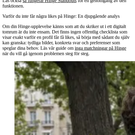
Läs också
så fungerar Hinge Standouts
för en genomgång av den
funktionen.
Varför du inte får några likes på Hinge: En djupgående analys
Om din Hinge-upplevelse känns som att du skriker ut i ett digitalt
tomrum är du inte ensam. Det finns ingen offentlig checklista som
visar exakt varför en profil får få likes, så börja med sådant du själv
kan granska: tydliga bilder, konkreta svar och preferenser som
speglar dina behov. Läs vår guide om
inga matchningar på Hinge
när du vill gå igenom problemen steg för steg.