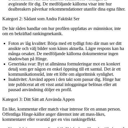
avgörande för dig. De medföljande källorna visar inte hur
dealbreakers påverkar rekommendationer utanför dina egna filter.
Kategori 2: Sådant som Andra Faktiskt Ser
De här råden handlar om hur profilen uppfattas av människor, inte
om en bekräftad rankingmekanik.
Foton av låg kvalitet:
Börja med ett tydligt foto där man ser ditt
ansikte och välj bilder som känns aktuella. Lägre respons kan ha
många orsaker. De medföljande källorna dokumenterar ingen
shadowban på Hinge.
Generiska svar:
Byt ut allmänna formuleringar mot en konkret
detalj som ger någon en enkel öppning till ett samtal. Det är ett
kommunikationsråd, inte ett löfte om algoritmisk synlighet.
Inaktivitet:
Använd appen i den takt som passar dig. Hinge har
inte publicerat att ett visst antal inloggningar belönas eller att
pausad användning döljer en profil.
Kategori 3: Ditt Sätt att Använda Appen
En like, kommentar eller match visar intresse för en annan person.
Offentliga Hinge-källor anger däremot inte att mass-likes,
kommentarer eller svarstid ger en viss rankingeffekt.