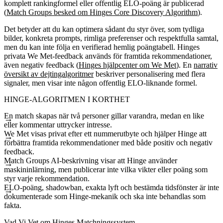
komplett rankingformel eller offentlig ELO-poäng är publicerad
(
Match Groups besked om Hinges Core Discovery Algorithm
).
Det betyder att du kan optimera sådant du styr över, som tydliga
bilder, konkreta prompts, rimliga preferenser och respektfulla samtal,
men du kan inte följa en verifierad hemlig poängtabell. Hinges
privata We Met-feedback används för framtida rekommendationer,
även negativ feedback (
Hinges hjälpcenter om We Met
). En
narrativ
översikt av dejtingalgoritmer
beskriver personalisering med flera
signaler, men visar inte någon offentlig ELO-liknande formel.
HINGE-ALGORITMEN I KORTHET
En match skapas när två personer gillar varandra, medan en like
eller kommentar uttrycker intresse.
We Met visas privat efter ett nummerutbyte och hjälper Hinge att
förbättra framtida rekommendationer med både positiv och negativ
feedback.
Match Groups AI-beskrivning visar att Hinge använder
maskininlärning, men publicerar inte vilka vikter eller poäng som
styr varje rekommendation.
ELO-poäng, shadowban, exakta lyft och bestämda tidsfönster är inte
dokumenterade som Hinge-mekanik och ska inte behandlas som
fakta.
Vad Vi Vet om Hinges Matchningssystem