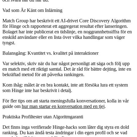
Vad som Är Känt om Inlärning
Match Group har beskrivit ett AI-drivet Core Discovery Algorithm
för Hinge och rapporterat ett aggregerat resultat efter lanseringen.
Bolaget har inte publicerat en tidslinje, en noggrannhetssiffra för en
enskild användare eller en lista över vilka handlingar som väger
tyngst.
Balansgång: Kvantitet vs. kvalitet på interaktioner
Var selektiv, skriv när du har något personligt att säga och följ upp
en match med ett riktigt samtal. Det är råd för bättre dejting, inte en
bekräftad metod för att påverka rankingen.
Kom ihåg: målet är en bra kontakt, inte att försöka lura ett system
som Hinge inte har beskrivit i detalj.
För fler tips om att starta meningsfulla konversationer, kolla in vår
guide om
hur man startar en konversation med en tjej
.
Praktiska Profiltester utan Algoritmgaranti
Det finns inga verifierade Hinge-hacks som låter dig styra en dold
ranking. Du kan ändå testa ändringar i din egen profil och se vad