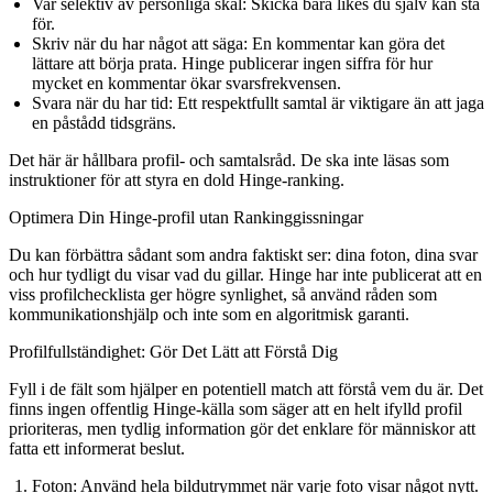
Var selektiv av personliga skäl:
Skicka bara likes du själv kan stå
för.
Skriv när du har något att säga:
En kommentar kan göra det
lättare att börja prata. Hinge publicerar ingen siffra för hur
mycket en kommentar ökar svarsfrekvensen.
Svara när du har tid:
Ett respektfullt samtal är viktigare än att jaga
en påstådd tidsgräns.
Det här är hållbara profil- och samtalsråd. De ska inte läsas som
instruktioner för att styra en dold Hinge-ranking.
Optimera Din Hinge-profil utan Rankinggissningar
Du kan förbättra sådant som andra faktiskt ser: dina foton, dina svar
och hur tydligt du visar vad du gillar. Hinge har inte publicerat att en
viss profilchecklista ger högre synlighet, så använd råden som
kommunikationshjälp och inte som en algoritmisk garanti.
Profilfullständighet: Gör Det Lätt att Förstå Dig
Fyll i de fält som hjälper en potentiell match att förstå vem du är. Det
finns ingen offentlig Hinge-källa som säger att en helt ifylld profil
prioriteras, men tydlig information gör det enklare för människor att
fatta ett informerat beslut.
Foton
: Använd hela bildutrymmet när varje foto visar något nytt.