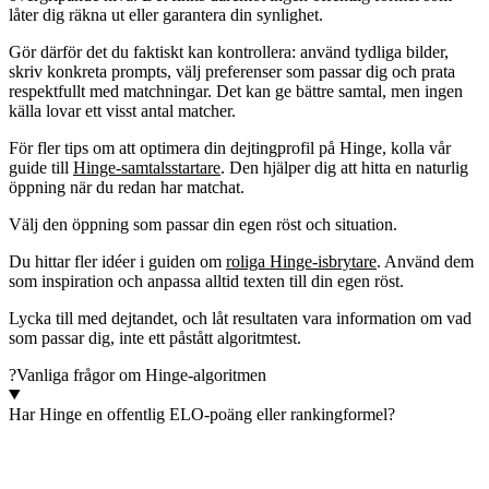
låter dig räkna ut eller garantera din synlighet.
Gör därför det du faktiskt kan kontrollera: använd tydliga bilder,
skriv konkreta prompts, välj preferenser som passar dig och prata
respektfullt med matchningar. Det kan ge bättre samtal, men ingen
källa lovar ett visst antal matcher.
För fler tips om att optimera din dejtingprofil på Hinge, kolla vår
guide till
Hinge-samtalsstartare
. Den hjälper dig att hitta en naturlig
öppning när du redan har matchat.
Välj den öppning som passar din egen röst och situation.
Du hittar fler idéer i guiden om
roliga Hinge-isbrytare
. Använd dem
som inspiration och anpassa alltid texten till din egen röst.
Lycka till med dejtandet, och låt resultaten vara information om vad
som passar dig, inte ett påstått algoritmtest.
?
Vanliga frågor om Hinge-algoritmen
Har Hinge en offentlig ELO-poäng eller rankingformel?