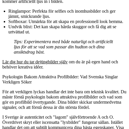
kommer artificiellt ljus in i bilden.
Ringlampor:
Perfekta för selfies och inomhusbilder och ger
jämnt, smickrande ljus.
Softboxar:
Utmärkta för att skapa en professionell look hemma.
Undvik blixt:
Det kan skapa hårda skuggor och få dig att se
urtvättad ut.
Tips:
Experimentera med både naturligt och artificiellt
ljus för att se vad som passar din hudton och dina
ansiktsdrag bäst.
Lär dig hur du tar dejtingbilder själv
om du är på egen hand och
behöver kreativa idéer.
Psykologin Bakom Attraktiva Profilbilder: Vad Svenska Singlar
Verkligen Söker
För att verkligen lyckas handlar det inte bara om teknisk kvalitet. Du
måste förstå psykologin bakom attraktiva profilbilder och vad som
gör en profilbild övertygande. Dina bilder skickar undermedvetna
signaler, och att förstå dessa är din största fördel.
I Sverige är autenticitet och "lagom" självförtroende A och O.
Överdrivet skryt eller iscensatta "lyxbilder" fungerar sällan. Istället
handlar det om att subtilt kommunicera dina bästa egenskaper. Visa