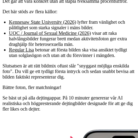
Det går att vara konkret utan att stapla tveksamma procentsiffror.
Det här stöds av flera källor:
Kennesaw State University (2026)
lyfter fram vänlighet och
pålitlighet som starka signaler i mäns bilder.
UOC / Journal of Sexual Medicine (2026)
visar att raka
halvlångsbilder fungerar brett medan aktivitetsfoton ger extra
draghjälp för heterosexuella män.
Regular Lisa
betonar att första bilden ska visa ansiktet tydligt
utan solglasögon och utan att du försvinner i mängden.
Slutsatsen är att rätt bildmix oftast slår "snyggast möjliga enskilda
foto". Du vill ge ett tydligt första intryck och sedan snabbt bevisa att
bilden faktiskt representerar dig.
Bättre foton,
fler matchningar!
Se bäst ut på alla dejtingappar. På 10 minuter genererar vår AI
realistiska och högpresterande dejtingbilder designade för att ge dig
fler likes och dejter.