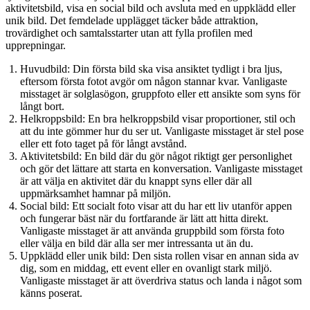
aktivitetsbild, visa en social bild och avsluta med en uppklädd eller
unik bild. Det femdelade upplägget täcker både attraktion,
trovärdighet och samtalsstarter utan att fylla profilen med
upprepningar.
Huvudbild
: Din första bild ska visa ansiktet tydligt i bra ljus,
eftersom första fotot avgör om någon stannar kvar. Vanligaste
misstaget är solglasögon, gruppfoto eller ett ansikte som syns för
långt bort.
Helkroppsbild
: En bra helkroppsbild visar proportioner, stil och
att du inte gömmer hur du ser ut. Vanligaste misstaget är stel pose
eller ett foto taget på för långt avstånd.
Aktivitetsbild
: En bild där du gör något riktigt ger personlighet
och gör det lättare att starta en konversation. Vanligaste misstaget
är att välja en aktivitet där du knappt syns eller där all
uppmärksamhet hamnar på miljön.
Social bild
: Ett socialt foto visar att du har ett liv utanför appen
och fungerar bäst när du fortfarande är lätt att hitta direkt.
Vanligaste misstaget är att använda gruppbild som första foto
eller välja en bild där alla ser mer intressanta ut än du.
Uppklädd eller unik bild
: Den sista rollen visar en annan sida av
dig, som en middag, ett event eller en ovanligt stark miljö.
Vanligaste misstaget är att överdriva status och landa i något som
känns poserat.