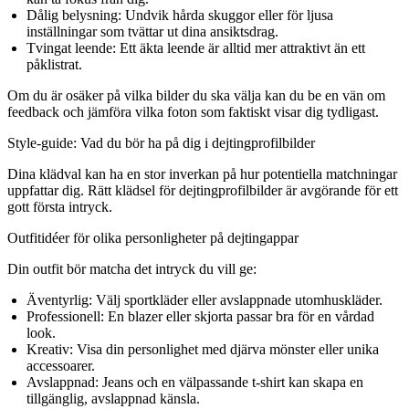
Dålig belysning:
Undvik hårda skuggor eller för ljusa
inställningar som tvättar ut dina ansiktsdrag.
Tvingat leende:
Ett äkta leende är alltid mer attraktivt än ett
påklistrat.
Om du är osäker på vilka bilder du ska välja kan du be en vän om
feedback och jämföra vilka foton som faktiskt visar dig tydligast.
Style-guide: Vad du bör ha på dig i dejtingprofilbilder
Dina klädval kan ha en stor inverkan på hur potentiella matchningar
uppfattar dig. Rätt klädsel för dejtingprofilbilder är avgörande för ett
gott första intryck.
Outfitidéer för olika personligheter på dejtingappar
Din outfit bör matcha det intryck du vill ge:
Äventyrlig:
Välj sportkläder eller avslappnade utomhuskläder.
Professionell:
En blazer eller skjorta passar bra för en vårdad
look.
Kreativ:
Visa din personlighet med djärva mönster eller unika
accessoarer.
Avslappnad:
Jeans och en välpassande t-shirt kan skapa en
tillgänglig, avslappnad känsla.