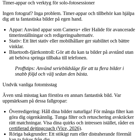
Timer-appar och verktyg för solo-fotosessioner
Ingen fotograf? Inga problem. Timer-appar och tillbehör kan hjälpa
dig att ta fantastiska bilder på egen hand.
Appar:
Använd appar som Camera+ eller Halide för avancerade
timerinställningar och redigeringsalternativ.
Stativ:
Ett litet stativ eller mobilhållare ger stabilitet och bättre
vinklar.
Bluetooth-fjärrkontroll:
Gör att du kan ta bilder på avstånd utan
att behöva springa tillbaka till telefonen.
Proffstips:
Använd seriebildsläge för att ta flera bilder i
snabb följd och välj sedan den bästa.
Undvik vanliga fotomisstag
Även små misstag kan förstöra en annars fantastisk bild. Var
uppmärksam på dessa fallgropar:
Överredigering:
Håll dina bilder naturliga! För många filter kan
göra dig oigenkännlig. Tunga filter och retuschering avskräcker
rätt matchningar. Visa dina quirks och intressen istället, råder en
certifierad dejtingcoach (Vice, 2026)
.
Röriga bakgrunder:
Ett stökigt rum eller distraherande föremål
kan ta fokus från dig.