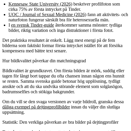
Kennesaw State University (2026)
beskriver profilfoton som
cirka 75% av första intrycket på Tinder.
UOC / Journal of Sexual Medicine (2026)
fann att aktivitets- och
naturfoton fungerar särskilt bra för heterosexuella män.
I
en svensk Tinder-guide
återkommer samma mönster: tydliga
bilder, riktig variation och inga distraktioner i första fotot.
Det praktiska resultatet är enkelt. Lägg mest energi på de fem
bilderna som faktiskt formar första intrycket istället för att försöka
kompensera med bättre text senare.
Hur bildkvalitet påverkar din matchningsgrad
Bildkvalitet är grundkravet. Om första bilden är mörk, suddig eller
tagen för långt bort tappar du ofta chansen innan någon ens hunnit
se resten. Samma svenska guide betonar hög upplösning, tydligt
ansikte och att du ska undvika störande element som solglasögon,
badrumsselfies och stökiga bakgrunder.
Om du vill se den svaga versionen av varje bildroll, granska dessa
dåliga exempel på dejtingprofilbilder
innan du väljer din slutliga
uppsättning.
Statistik: Den verkliga påverkan av bra bilder på dejtingprofiler