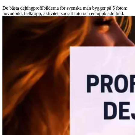
De bästa dejtingprofilbilderna för svenska män bygger på 5 foton:
huvudbild, helkropp, aktivitet, socialt foto och en uppklädd bild.