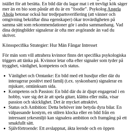
istället för att berätta. En bild där du lagar mat i ett trevligt kök säger
mer än en bio som påstår att du är en "foodie". Psykolog
Angela
Ahola
betonar också hur tredjepartsverifiering (att vänner och
omgivning bekräftar dina egenskaper) ökar trovärdigheten på
samma sätt som rekommendationer gör i andra sammanhang. Vad
dina dejtingbilder signalerar är ofta mer avgörande än vad du
skriver.
Könsspecifika Strategier: Hur Män Fångar Intresset
För män som vill attrahera kvinnor finns det specifika psykologiska
triggers att tänka på. Kvinnor letar ofta efter signaler som tyder på
trygghet, vänlighet, kompetens och status.
Vänlighet och Omtanke:
En bild med ett husdjur eller där du
interagerar positivt med familj (t.ex. syskonbarn) signalerar en
mjukare, omtänksam sida.
Kompetens och Passion:
En bild där du är djupt engagerad i en
hobby, vare sig det är att spela gitarr, klättra eller måla, visar
passion och skicklighet. Det är mycket attraktivt.
Status och Ambition:
Detta behöver inte betyda dyra bilar. En
välpassande kostym, en stilren klocka eller en bild från en
intressant yrkesmiljö kan signalera ambition och framgång på ett
smakfullt sätt.
Självförtroende:
Ett avslappnat, äkta leende och en öppen