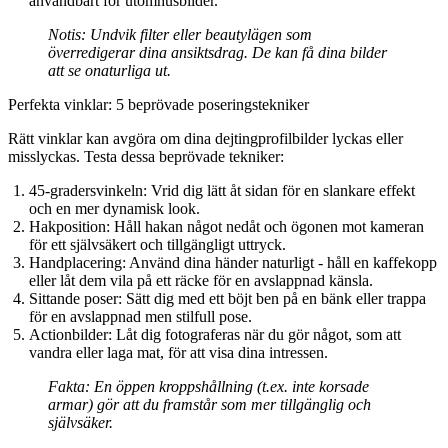
användbart för utomhusbilder.
Notis:
Undvik filter eller beautylägen som
överredigerar dina ansiktsdrag. De kan få dina bilder
att se onaturliga ut.
Perfekta vinklar: 5 beprövade poseringstekniker
Rätt vinklar kan avgöra om dina dejtingprofilbilder lyckas eller
misslyckas. Testa dessa beprövade tekniker:
45-gradersvinkeln:
Vrid dig lätt åt sidan för en slankare effekt
och en mer dynamisk look.
Hakposition:
Håll hakan något nedåt och ögonen mot kameran
för ett självsäkert och tillgängligt uttryck.
Handplacering:
Använd dina händer naturligt - håll en kaffekopp
eller låt dem vila på ett räcke för en avslappnad känsla.
Sittande poser:
Sätt dig med ett böjt ben på en bänk eller trappa
för en avslappnad men stilfull pose.
Actionbilder:
Låt dig fotograferas när du gör något, som att
vandra eller laga mat, för att visa dina intressen.
Fakta:
En öppen kroppshållning (t.ex. inte korsade
armar) gör att du framstår som mer tillgänglig och
självsäker.