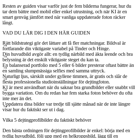
Resten av guiden visar varför just de fem bilderna fungerar, hur du
tar dem bättre med mobil eller enkel utrustning, och när KI är en
smart genväg jämfört med när vanliga uppdaterade foton räcker
långt.
VAD DU LÄR DIG I DEN HÄR GUIDEN
Rätt bildstrategi gör det lättare att få fler matchningar. Bildval är
fortfarande din viktigaste variabel på Tinder och Hinge.
Din huvudbild avgör allt: en tydlig närbild med äkta leende och bra
belysning är det enskilt viktigaste steget du kan ta.
En balanserad portfolio med 5 eller 6 bilder presterar oftast bättre än
en samling slumpmässiga selfies med samma uttryck.
Naturligt ljus, särskilt under gyllene timmen, är gratis och slår de
flesta professionella studioinställningar för dejtingfoton.
KI är mest användbart när du saknar bra grundbilder eller snabbt vill
bygga variation. Om du redan har fem starka foton behöver du ofta
inte mer än det.
Uppdatera dina bilder var tredje till sjätte månad när de inte längre
visar hur du faktiskt ser ut i dag.
Vilka 5 dejtingprofilbilder du faktiskt behöver
Den bästa ordningen för dejtingprofilbilder är enkel
: börja med en
tydlig huvudbild, följ upp med en helkroppsbild, lägg till en