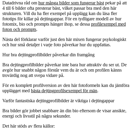
Datadrivna råd om
hur många bilder som fungerar bäst
pekar på att
4 till 6 bilder ofta presterar bäst, vilket passar bra med den här
strukturen. Vill du ha fler exempel på upplägg kan du läsa fler
fototips för killar på dejtingappar. För en tydligare modell av hur
fotomix, bio och prompts hänger ihop, se dessa
profilexempel med
foton och prompts
.
Nästa del förklarar varför just den här mixen fungerar psykologiskt
och hur små detaljer i varje foto påverkar hur du uppfattas.
Hur bra dejtingprofilbilder påverkar din framgång
Bra dejtingprofilbilder påverkar inte bara hur attraktiv du ser ut. De
avgör hur snabbt någon förstår vem du är och om profilen känns
trovärdig nog att svepa vidare på.
För en komplett profilversion av den här fotoformeln kan du jämföra
upplägget med
bästa dejtingprofilsexempel för män
.
Varför fantastiska dejtingprofilbilder är viktiga i dejtingappar
Bra bilder gör jobbet snabbare än din bio eftersom de visar ansikte,
energi och livsstil på några sekunder.
Det här stöds av flera källor: