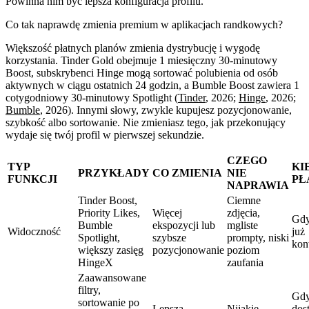
Powinna nim być lepsza konfiguracja profilu.
Co tak naprawdę zmienia premium w aplikacjach randkowych?
Większość płatnych planów zmienia dystrybucję i wygodę
korzystania. Tinder Gold obejmuje 1 miesięczny 30-minutowy
Boost, subskrybenci Hinge mogą sortować polubienia od osób
aktywnych w ciągu ostatnich 24 godzin, a Bumble Boost zawiera 1
cotygodniowy 30-minutowy Spotlight (
Tinder
, 2026;
Hinge
, 2026;
Bumble
, 2026). Innymi słowy, zwykle kupujesz pozycjonowanie,
szybkość albo sortowanie. Nie zmieniasz tego, jak przekonujący
wydaje się twój profil w pierwszej sekundzie.
CZEGO
TYP
KI
PRZYKŁADY
CO ZMIENIA
NIE
FUNKCJI
PŁ
NAPRAWIA
Tinder Boost,
Ciemne
Priority Likes,
Więcej
zdjęcia,
Gdy
Bumble
ekspozycji lub
mgliste
Widoczność
już
Spotlight,
szybsze
prompty, niski
kon
większy zasięg
pozycjonowanie
poziom
HingeX
zaufania
Zaawansowane
filtry,
Gd
sortowanie po
Lepszą
Nijakie
dos