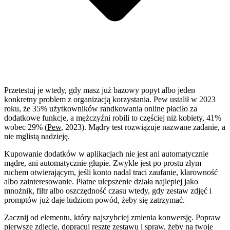
Przetestuj je wtedy, gdy masz już bazowy popyt albo jeden
konkretny problem z organizacją korzystania. Pew ustalił w 2023
roku, że 35% użytkowników randkowania online płaciło za
dodatkowe funkcje, a mężczyźni robili to częściej niż kobiety, 41%
wobec 29% (
Pew
, 2023). Mądry test rozwiązuje nazwane zadanie, a
nie mglistą nadzieję.
Kupowanie dodatków w aplikacjach nie jest ani automatycznie
mądre, ani automatycznie głupie. Zwykle jest po prostu złym
ruchem otwierającym, jeśli konto nadal traci zaufanie, klarowność
albo zainteresowanie. Płatne ulepszenie działa najlepiej jako
mnożnik, filtr albo oszczędność czasu wtedy, gdy zestaw zdjęć i
promptów już daje ludziom powód, żeby się zatrzymać.
Zacznij od elementu, który najszybciej zmienia konwersję. Popraw
pierwsze zdjęcie, dopracuj resztę zestawu i spraw, żeby na twoje