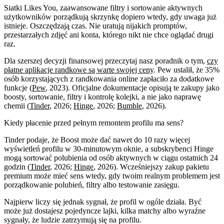
Siatki Likes You, zaawansowane filtry i sortowanie aktywnych
użytkowników porządkują skrzynkę dopiero wtedy, gdy uwaga już
istnieje. Oszczędzają czas. Nie uratują nijakich promptów,
przestarzałych zdjęć ani konta, którego nikt nie chce oglądać drugi
raz.
Dla szerszej decyzji finansowej przeczytaj nasz poradnik o tym,
czy
płatne aplikacje randkowe są warte swojej ceny
. Pew ustalił, że 35%
osób korzystających z randkowania online zapłaciło za dodatkowe
funkcje (
Pew
, 2023). Oficjalne dokumentacje opisują te zakupy jako
boosty, sortowanie, filtry i kontrolę kolejki, a nie jako naprawę
chemii (
Tinder
, 2026;
Hinge
, 2026;
Bumble
, 2026).
Kiedy płacenie przed pełnym remontem profilu ma sens?
Tinder podaje, że Boost może dać nawet do 10 razy więcej
wyświetleń profilu w 30-minutowym oknie, a subskrybenci Hinge
mogą sortować polubienia od osób aktywnych w ciągu ostatnich 24
godzin (
Tinder
, 2026;
Hinge
, 2026). Wcześniejszy zakup pakietu
premium może mieć sens wtedy, gdy twoim realnym problemem jest
porządkowanie polubień, filtry albo testowanie zasięgu.
Najpierw liczy się jednak sygnał, że profil w ogóle działa. Być
może już dostajesz pojedyncze lajki, kilka matchy albo wyraźne
sygnały, że ludzie zatrzymują się na profilu.