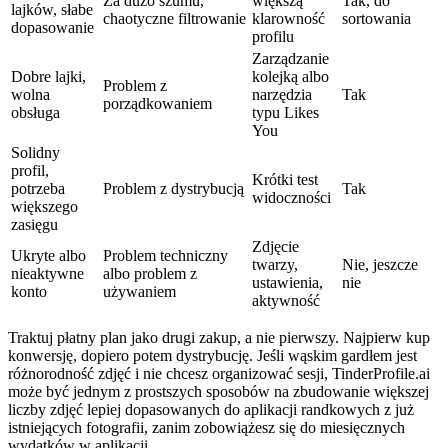
Za dużo szumu,
większą
Tak, do
lajków, słabe
chaotyczne filtrowanie
klarowność
sortowania
dopasowanie
profilu
Zarządzanie
Dobre lajki,
kolejką albo
Problem z
wolna
narzędzia
Tak
porządkowaniem
obsługa
typu Likes
You
Solidny
profil,
Krótki test
potrzeba
Problem z dystrybucją
Tak
widoczności
większego
zasięgu
Zdjęcie
Ukryte albo
Problem techniczny
twarzy,
Nie, jeszcze
nieaktywne
albo problem z
ustawienia,
nie
konto
używaniem
aktywność
Traktuj płatny plan jako drugi zakup, a nie pierwszy. Najpierw kup
konwersję, dopiero potem dystrybucję. Jeśli wąskim gardłem jest
różnorodność zdjęć i nie chcesz organizować sesji, TinderProfile.ai
może być jednym z prostszych sposobów na zbudowanie większej
liczby zdjęć lepiej dopasowanych do aplikacji randkowych z już
istniejących fotografii, zanim zobowiążesz się do miesięcznych
wydatków w aplikacji.