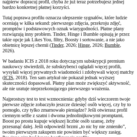
najpierw dopracuj profil, chyba że już teraz potrzebujesz jednej
bardzo konkretnej płatnej korzyści.
Tutaj poprawa profilu oznacza ulepszenie sygnałów, które ludzie
oceniają w kilka sekund: pierwszego zdjęcia, przekroju zdjęć,
promptów i podstawowych oznak wiarygodności. Płatne plany
rozwiązują inny problem. Tinder, Hinge i Bumble opisują je przez
takie opcje jak Likes You, filtry, Boosty i sortowanie, a nie jako
obietnicę lepszej chemii (
Tinder
, 2026;
Hinge
, 2026;
Bumble
,
2026).
W badaniu ICIS z 2018 roku dotyczącym subskrypcji premium
naukowcy stwierdzili, że subskrybenci oglądali więcej profili,
wysyłali więcej prywatnych wiadomości i zdobywali więcej matchy
(
ICIS
, 2018). Ten sam artykuł nie pokazał jednak wyższej
skuteczności dopasowań. Płatny plan może zwiększyć aktywność,
ale nie uratuje nieprzekonującego pierwszego wrażenia.
Najprostszy test to test wzmocnienia: gdyby dziś wieczorem twoje
pierwsze zdjęcie zobaczyło jeszcze dziesięć osób więcej, czy by to
pomogło, czy tylko zmarnowało pieniądze? Jeśli otwierasz profil
ciemnym selfie z szatni i dwoma jednolinijkowymi promptami,
Boost po prostu kupuje większej liczbie osób szansę, żeby
przesunąć dalej. Jeśli odpowiedź brzmi „to nic by nie zmieniło”,
twoim pierwszym zakupem nie powinien być większy zasięg.