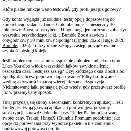
Które płatne funkcje warto testować, gdy profil jest już gotowy?
Gdy konto wygląda już solidnie, testuj opcję dopasowaną do
konkretnego zadania. Tinder Gold obejmuje 1 miesięczny 30-
minutowy Boost, subskrybenci Hinge mogą jednocześnie zobaczyć
wszystkie przychodzące lajki, a Bumble Boost zawiera 1
cotygodniowy 30-minutowy Spotlight (
Tinder
, 2026;
Hinge
, 2026;
Bumble
, 2026). To trzy różne zakupy: zasięg, porządkowanie i
szybkość obsługi kolejki.
Jeśli problemem jest samo zarządzanie polubieniami, ekran typu
Likes You albo widok wszystkich lajków zwykle najlepiej
oszczędza czas. Testujesz zasięg? Użyj krótkiego okna Boost albo
Spotlight. Chcesz poprawić dopasowanie? Filtry i sortowanie
według aktywności znaczą więcej niż sama ekspozycja.
Nielimitowane lajki pomagają tylko wtedy, gdy przesuwasz profile
już w przemyślany sposób.
Tutaj przydają się strony z recenzjami konkretnych aplikacji. Jeśli
Tinder jest twoją główną aplikacją i porównujesz poziomy
subskrypcji, sprawdź dokładniej
czy Tinder Platinum jest wart
swojej ceny
. Traktuj HingeX i Bumble Premium podobnie: jako
opcje do porównania przy wyborze pakietu, a nie zamiennik
podstawowej gotowości profilu.