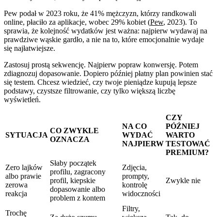
Pew podał w 2023 roku, że 41% mężczyzn, którzy randkowali
online, płaciło za aplikacje, wobec 29% kobiet (
Pew
, 2023). To
sprawia, że kolejność wydatków jest ważna: najpierw wydawaj na
prawdziwe wąskie gardło, a nie na to, które emocjonalnie wydaje
się najłatwiejsze.
Zastosuj prostą sekwencję. Najpierw popraw konwersję. Potem
zdiagnozuj dopasowanie. Dopiero później płatny plan powinien stać
się testem. Chcesz wiedzieć, czy twoje pieniądze kupują lepsze
podstawy, czystsze filtrowanie, czy tylko większą liczbę
wyświetleń.
CZY
NA CO
PÓŹNIEJ
CO ZWYKLE
SYTUACJA
WYDAĆ
WARTO
OZNACZA
NAJPIERW
TESTOWAĆ
PREMIUM?
Słaby początek
Zero lajków
Zdjęcia,
profilu, zagracony
albo prawie
prompty,
profil, kiepskie
Zwykle nie
zerowa
kontrolę
dopasowanie albo
reakcja
widoczności
problem z kontem
Filtry,
Trochę