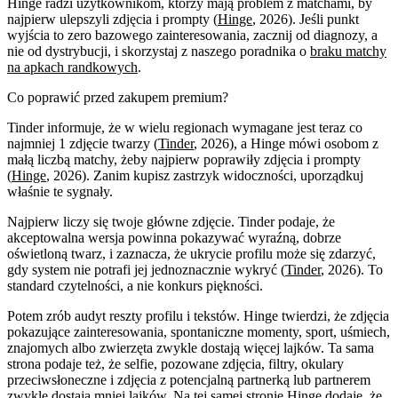
Hinge radzi użytkownikom, którzy mają problem z matchami, by
najpierw ulepszyli zdjęcia i prompty (
Hinge
, 2026). Jeśli punkt
wyjścia to zero bazowego zainteresowania, zacznij od diagnozy, a
nie od dystrybucji, i skorzystaj z naszego poradnika o
braku matchy
na apkach randkowych
.
Co poprawić przed zakupem premium?
Tinder informuje, że w wielu regionach wymagane jest teraz co
najmniej 1 zdjęcie twarzy (
Tinder
, 2026), a Hinge mówi osobom z
małą liczbą matchy, żeby najpierw poprawiły zdjęcia i prompty
(
Hinge
, 2026). Zanim kupisz zastrzyk widoczności, uporządkuj
właśnie te sygnały.
Najpierw liczy się twoje główne zdjęcie. Tinder podaje, że
akceptowalna wersja powinna pokazywać wyraźną, dobrze
oświetloną twarz, i zaznacza, że ukrycie profilu może się zdarzyć,
gdy system nie potrafi jej jednoznacznie wykryć (
Tinder
, 2026). To
standard czytelności, a nie konkurs piękności.
Potem zrób audyt reszty profilu i tekstów. Hinge twierdzi, że zdjęcia
pokazujące zainteresowania, spontaniczne momenty, sport, uśmiech,
znajomych albo zwierzęta zwykle dostają więcej lajków. Ta sama
strona podaje też, że selfie, pozowane zdjęcia, filtry, okulary
przeciwsłoneczne i zdjęcia z potencjalną partnerką lub partnerem
zwykle dostają mniej lajków. Na tej samej stronie Hinge dodaje, że