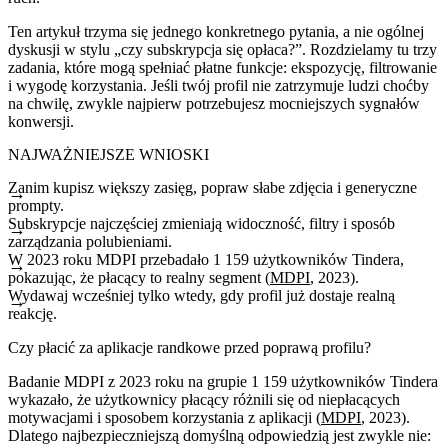
Ten artykuł trzyma się jednego konkretnego pytania, a nie ogólnej
dyskusji w stylu „czy subskrypcja się opłaca?”. Rozdzielamy tu trzy
zadania, które mogą spełniać płatne funkcje: ekspozycję, filtrowanie
i wygodę korzystania. Jeśli twój profil nie zatrzymuje ludzi choćby
na chwilę, zwykle najpierw potrzebujesz mocniejszych sygnałów
konwersji.
NAJWAŻNIEJSZE WNIOSKI
Zanim kupisz większy zasięg, popraw słabe zdjęcia i generyczne
prompty.
Subskrypcje najczęściej zmieniają widoczność, filtry i sposób
zarządzania polubieniami.
W 2023 roku MDPI przebadało 1 159 użytkowników Tindera,
pokazując, że płacący to realny segment (
MDPI
, 2023).
Wydawaj wcześniej tylko wtedy, gdy profil już dostaje realną
reakcję.
Czy płacić za aplikacje randkowe przed poprawą profilu?
Badanie MDPI z 2023 roku na grupie 1 159 użytkowników Tindera
wykazało, że użytkownicy płacący różnili się od niepłacących
motywacjami i sposobem korzystania z aplikacji (
MDPI
, 2023).
Dlatego najbezpieczniejszą domyślną odpowiedzią jest zwykle nie: