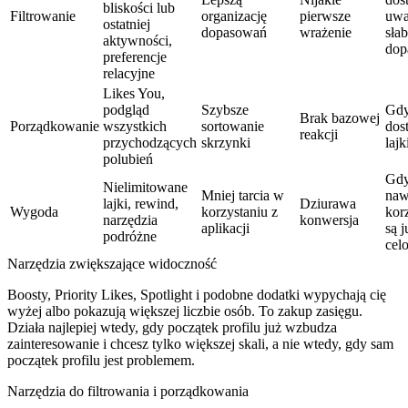
bliskości lub
Filtrowanie
organizację
pierwsze
uwa
ostatniej
dopasowań
wrażenie
sła
aktywności,
dop
preferencje
relacyjne
Likes You,
podgląd
Szybsze
Gdy
Brak bazowej
Porządkowanie
wszystkich
sortowanie
dos
reakcji
przychodzących
skrzynki
lajk
polubień
Gdy
Nielimitowane
Mniej tarcia w
naw
lajki, rewind,
Dziurawa
Wygoda
korzystaniu z
kor
narzędzia
konwersja
aplikacji
są j
podróżne
cel
Narzędzia zwiększające widoczność
Boosty, Priority Likes, Spotlight i podobne dodatki wypychają cię
wyżej albo pokazują większej liczbie osób. To zakup zasięgu.
Działa najlepiej wtedy, gdy początek profilu już wzbudza
zainteresowanie i chcesz tylko większej skali, a nie wtedy, gdy sam
początek profilu jest problemem.
Narzędzia do filtrowania i porządkowania