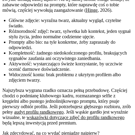
zabawne odpowiedzi na prompty, które naprawdę coś o tobie
mówią, częściej wywołują zaangażowanie (
Hinge
, 2026).
Główne zdjęcie: wyraźna twarz, aktualny wygląd, czytelne
światło.
Różnorodność zdjęć: twarz, sylwetka lub kontekst, jeden sygnał
stylu życia, jedno normalne codzienne ujęcie.
Prompty albo bio: na tyle konkretne, żeby zapraszały do
odpowiedzi.
Kompletność: żadnego niedokończonego profilu, brakujących
sygnałów zaufania ani oczywistego zaniedbania.
Aktywność: wystarczająco świeże korzystanie, by uczciwie
ocenić darmowe doświadczenie.
Widoczność konta: brak problemu z ukrytym profilem albo
zdjęciem twarzy.
Najszybsza wygrana rzadko oznacza pełną przebudowę. Częściej
chodzi o podmianę klubowego kadru, rozmazanego selfie z
kręgielni albo pustego jednolinijkowego promptu, który psuje
pierwszy odbiór profilu. Jeśli potrzebujesz głębszego rozbioru, zrób
pełny
audyt profilu randkowego
. Jeśli wąskie gardło jest wyraźnie
wizualne, te
wskazówki dotyczące zdjęć do profilu randkowego
będą lepszą inwestycją przed premium.
Jak zdecydować, na co wydać pieniądze najpierw?