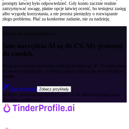
prompty łatwiej było odpowiedzieć. Gdy konto zacznie realnie
zatrzymywać uwagę, płatne opcje łatwiej ocenić, bo testujesz zasięg
albo wygodę korzystania, a nie prosisz pieniędzy o rozwiązanie
złego problemu. Płać za konkretne zadanie, nie za nadzieję.
Gotowy na więcej matchów?
Inne narzędzia AI są do CV. My jesteśmy
do randek.
Wyglądaj najlepiej na każdej aplikacji randkowej. W 10 minut nasza
AI tworzy realistyczne, wysokiej jakości zdjęcia dla więcej lajków i
randek.
Chcę te zdjęcia
Zobacz przykłady
60 000+ profili ulepszonych
·
Gotowe w 10 minut
·
Polecane przez
coachów randkowych