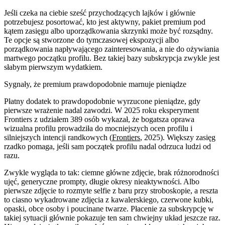
Jeśli czeka na ciebie sześć przychodzących lajków i głównie
potrzebujesz posortować, kto jest aktywny, pakiet premium pod
kątem zasięgu albo uporządkowania skrzynki może być rozsądny.
Te opcje są stworzone do tymczasowej ekspozycji albo
porządkowania napływającego zainteresowania, a nie do ożywiania
martwego początku profilu. Bez takiej bazy subskrypcja zwykle jest
słabym pierwszym wydatkiem.
Sygnały, że premium prawdopodobnie marnuje pieniądze
Płatny dodatek to prawdopodobnie wyrzucone pieniądze, gdy
pierwsze wrażenie nadal zawodzi. W 2025 roku eksperyment
Frontiers z udziałem 389 osób wykazał, że bogatsza oprawa
wizualna profilu prowadziła do mocniejszych ocen profilu i
silniejszych intencji randkowych (
Frontiers
, 2025). Większy zasięg
rzadko pomaga, jeśli sam początek profilu nadal odrzuca ludzi od
razu.
Zwykle wygląda to tak: ciemne główne zdjęcie, brak różnorodności
ujęć, generyczne prompty, długie okresy nieaktywności. Albo
pierwsze zdjęcie to rozmyte selfie z baru przy stroboskopie, a reszta
to ciasno wykadrowane zdjęcia z kawalerskiego, czerwone kubki,
opaski, obce osoby i poucinane twarze. Płacenie za subskrypcję w
takiej sytuacji głównie pokazuje ten sam chwiejny układ jeszcze raz.