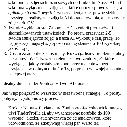
szkolone na zdjęciach biznesowych do LinkedIn. Nasza AI jest
szkolona wyłącznie na zdjęciach, które dobrze sprawdzają się
w
aplikacjach randkowych
. Tworzy autentyczne, pewne siebie i
przystępne
realistyczne zdjęcia AI do randkowania
, a nie sterylne
zdjęcia do CV.
Jest niezwykle proste.
Zapomnij o "inżynierii promptów" i
skomplikowanych ustawieniach. Po prostu przesyłasz 2-5
swoich istniejących zdjęć, a nasza AI wykonuje całą pracę. To
najprostszy i najszybszy sposób na uzyskanie do 100 wysokiej
jakości opcji.
Dostarcza autentyczne rezultaty.
Rozwiązaliśmy problem "doliny
niesamowitości". Naszym celem jest tworzenie zdjęć, które
wyglądają, jakby zostały zrobione przez utalentowanego
przyjaciela w dobrym dniu. To Ty, po prostu w swojej absolutnie
najlepszej wersji.
Idealny duet: TinderProfile.ai + Twój AI doradca
Jak więc połączyć to wszystko w niezawodną strategię? To prosty,
potężny, trzystopniowy proces.
Krok 1: Napraw fundamenty.
Zanim zrobisz cokolwiek innego,
użyj
TinderProfile.ai
, aby wygenerować portfolio do 100
wysokiej jakości, autentycznych zdjęć randkowych, które
udowodniono, że zdobywają więcej par. Warto też