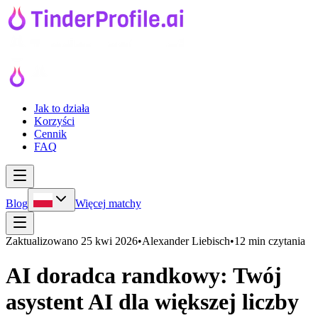
Jak to działa
Korzyści
Cennik
FAQ
Blog
Więcej matchy
Zaktualizowano
25 kwi 2026
•
Alexander Liebisch
•
12 min czytania
AI doradca randkowy: Twój
asystent AI dla większej liczby