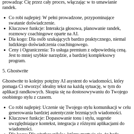
prowadząc Cię przez cały proces, włączając w to umawianie
randek.
Co robi najlepiej:
W pełni prowadzone, przypominające
swatanie doświadczenie.
Kluczowe funkcje:
Interakcja głosowa, planowanie randek,
rozmowy coachingowe oparte na AI.
Dla kogo:
Dla osób szukających bardzo praktycznego, niemal
ludzkiego doświadczenia coachingowego.
Ceny i Ograniczenia:
To usługa premium z odpowiednią ceną.
Jest to mniej szybkie narzędzie, a bardziej kompleksowy
program.
5. Ghostwrite
Ghostwrite to kolejny potężny AI asystent do wiadomości, który
pomaga Ci stworzyć idealny tekst na każdą sytuację, w tym do
aplikacji randkowych. Skupia się na dostosowywaniu do Twojego
osobistego stylu z czasem.
Co robi najlepiej:
Uczenie się Twojego stylu komunikacji w celu
generowania bardziej autentycznie brzmiących wiadomości.
Kluczowe funkcje:
Dopasowanie tonu i stylu, sugestie
uwzględniające kontekst, integracja z różnymi aplikacjami do
wiadomości.