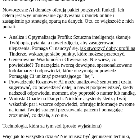
Nowoczesne AI doradcy oferują pakiet potężnych funkcji. Ich
celem jest wyeliminowanie zgadywania z randek online i
zastąpienie go strategią opartą na danych. Oto, co większość z nich
potrafi:
Analiza i Optymalizacja Profilu:
Sztuczna inteligencja skanuje
Twój opis, pytania, a nawet zdjęcia, aby zasugerować
ulepszenia. Pomaga Ci nauczyć się,
jak stworzyć dobry profil na
Tinderze
, wskazując słabe punkty, które możesz przeoczyć.
Generowanie Wiadomości i Otwieraczy:
Nie wiesz, co
powiedzieć? Te narzędzia tworzą dowcipne, spersonalizowane
lodołamacze i odpowiedzi, które otrzymują odpowiedzi.
Pomagają Ci uniknąć przerażającego "hej".
Prowadzenie Rozmowy:
AI może analizować sentyment czatu,
sugerować, co powiedzieć dalej, a nawet podpowiedzieć, kiedy
nadszedł odpowiedni moment, aby poprosić o numer lub randkę.
Wnioski Oparte na Danych:
Niektóre asystenty śledzą Twój
wskaźnik par i wzorce odpowiedzi, oferując informacje zwrotne
na temat Twojej strategii przesuwania palcem i pomagając
zrozumieć, co działa, a co nie.
Technologia, która za tym stoi (prosto wyjaśniona)
Więc jak to wszystko działa? Nie musisz być geniuszem techniki,