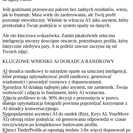
Jeśli godzinami przesuwasz palcem bez żadnych rezultatów, wiesz,
jak to frustruje. Masz wiele do zaoferowania, ale Twój profil
pozostaje niewidoczny. Właśnie tu wkracza AI: jako asystent, który
przekształca Twoje podejście w system oparty na danych.
Ale oto kluczowa wskazówka. Zanim jakakolwiek sztuczna
inteligencja stworzy dowcipne otwarcie, potrzebujesz profilu, który
faktycznie zdobywa pary. A ta podróż zawsze zaczyna się od
Twoich zdjęć.
KLUCZOWE WNIOSKI: AI DORADCA RANDKOWY
AI doradca randkowy to narzędzie oparte na sztucznej inteligencji,
które pomaga optymalizować profil randkowy, generować
wiadomości i prowadzić rozmowy z dopasowaniami.
Narzędzia AI działają najlepiej jako asystent, nie zamiennik. Twoja
osobowość i zdjęcia to fundament, który AI wzmacnia.
Zdjęcia profilowe to ok. 90% decyzji o przesunięciu w prawo,
dlatego optymalizacja fotografii powinna poprzedzać korzystanie z
AI doradcy konwersacyjnego.
Najpopularniejsi asystenci AI do randek (Rizz, Keys AI, YourMove
AI) oferują różne podejścia: od generowania odpowiedzi w czasie
rzeczywistym po kompleksowe budowanie profilu.
Klienci TinderProfile.ai raportują średnio 3-8x więcej dopasowań po