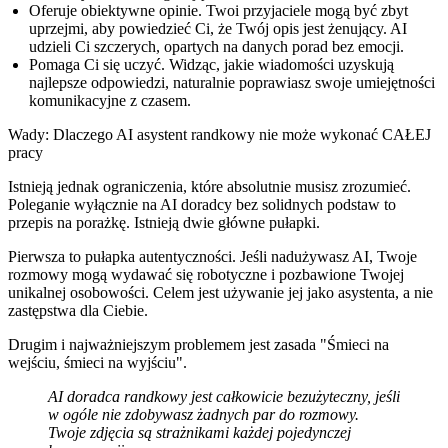
Oferuje obiektywne opinie.
Twoi przyjaciele mogą być zbyt
uprzejmi, aby powiedzieć Ci, że Twój opis jest żenujący. AI
udzieli Ci szczerych, opartych na danych porad bez emocji.
Pomaga Ci się uczyć.
Widząc, jakie wiadomości uzyskują
najlepsze odpowiedzi, naturalnie poprawiasz swoje umiejętności
komunikacyjne z czasem.
Wady: Dlaczego AI asystent randkowy nie może wykonać CAŁEJ
pracy
Istnieją jednak ograniczenia, które absolutnie musisz zrozumieć.
Poleganie wyłącznie na AI doradcy bez solidnych podstaw to
przepis na porażkę. Istnieją dwie główne pułapki.
Pierwsza to
pułapka autentyczności
. Jeśli nadużywasz AI, Twoje
rozmowy mogą wydawać się robotyczne i pozbawione Twojej
unikalnej osobowości. Celem jest używanie jej jako asystenta, a nie
zastępstwa dla Ciebie.
Drugim i najważniejszym problemem jest zasada
"Śmieci na
wejściu, śmieci na wyjściu".
AI doradca randkowy jest całkowicie bezużyteczny, jeśli
w ogóle nie zdobywasz żadnych par do rozmowy.
Twoje zdjęcia są strażnikami każdej pojedynczej