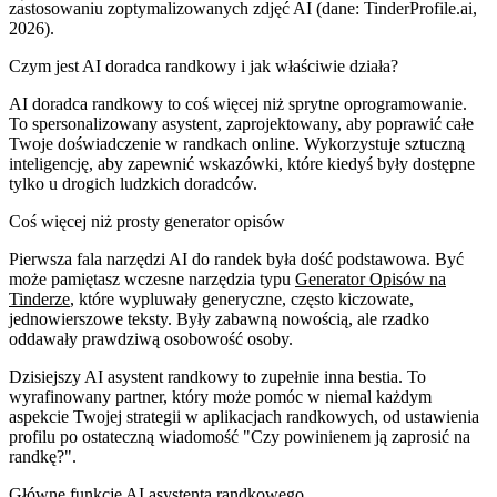
zastosowaniu zoptymalizowanych zdjęć AI (dane: TinderProfile.ai,
2026).
Czym jest AI doradca randkowy i jak właściwie działa?
AI doradca randkowy to coś więcej niż sprytne oprogramowanie.
To spersonalizowany asystent, zaprojektowany, aby poprawić całe
Twoje doświadczenie w randkach online. Wykorzystuje sztuczną
inteligencję, aby zapewnić wskazówki, które kiedyś były dostępne
tylko u drogich ludzkich doradców.
Coś więcej niż prosty generator opisów
Pierwsza fala narzędzi AI do randek była dość podstawowa. Być
może pamiętasz wczesne narzędzia typu
Generator Opisów na
Tinderze
, które wypluwały generyczne, często kiczowate,
jednowierszowe teksty. Były zabawną nowością, ale rzadko
oddawały prawdziwą osobowość osoby.
Dzisiejszy AI asystent randkowy to zupełnie inna bestia. To
wyrafinowany partner, który może pomóc w niemal każdym
aspekcie Twojej strategii w aplikacjach randkowych, od ustawienia
profilu po ostateczną wiadomość "Czy powinienem ją zaprosić na
randkę?".
Główne funkcje AI asystenta randkowego