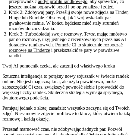
przeprowadzić
audyt profilu randkowego
, aby sprawdzić, co
jeszcze można poprawić przed i po optymalizacji zdjęć.
Krok 2: Zdobywaj pary.
Prześlij swoje nowe zdjęcia na Tinder,
Hinge lub Bumble. Obserwuj, jak Twój wskaźnik par
gwałtownie rośnie. W końcu będziesz mieć stały strumień
rozmów do zarządzania.
Krok 3: Turbodoładuj swoje rozmowy.
Teraz
, mając mnóstwo
par do rozmowy, użyj jednego z recenzowanych przez nas AI
doradców randkowych. Pomoże Ci to skutecznie
rozpocząć
rozmowę na Tinderze
i przekształcić te pary w prawdziwe
randki.
Twój AI pomocnik czeka, ale zacznij od właściwego kroku
Sztuczna inteligencja to potężny nowy sojusznik w świecie randek
online. Nie jest magiczną kulą, ale użyta prawidłowo, może
zaoszczędzić Ci czas, zwiększyć pewność siebie i prowadzić do
większej liczby randek. Skuteczna strategia wymaga sprytnego,
dwutorowego podejścia.
Pamiętaj jednak o złotej zasadzie: wszystko zaczyna się od Twoich
zdjęć. Niesamowite zdjęcie profilowe to klucz, który otwiera każdą
rozmowę i każdą okazję.
Przestań marnować czas, nie zdobywając żadnych par. Pozwól
naszej wyspecjalizowanej AI zbudować dla Ciebie portfolio zdjęć,