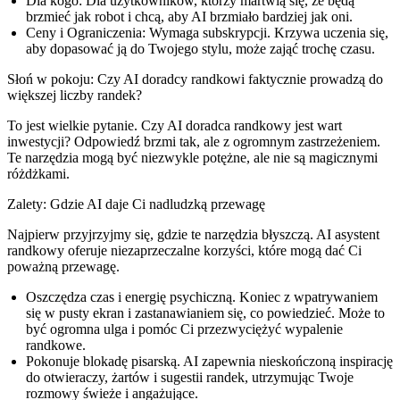
Dla kogo:
Dla użytkowników, którzy martwią się, że będą
brzmieć jak robot i chcą, aby AI brzmiało bardziej jak oni.
Ceny i Ograniczenia:
Wymaga subskrypcji. Krzywa uczenia się,
aby dopasować ją do Twojego stylu, może zająć trochę czasu.
Słoń w pokoju: Czy AI doradcy randkowi faktycznie prowadzą do
większej liczby randek?
To jest wielkie pytanie. Czy AI doradca randkowy jest wart
inwestycji? Odpowiedź brzmi tak, ale z ogromnym zastrzeżeniem.
Te narzędzia mogą być niezwykle potężne, ale nie są magicznymi
różdżkami.
Zalety: Gdzie AI daje Ci nadludzką przewagę
Najpierw przyjrzyjmy się, gdzie te narzędzia błyszczą. AI asystent
randkowy oferuje niezaprzeczalne korzyści, które mogą dać Ci
poważną przewagę.
Oszczędza czas i energię psychiczną.
Koniec z wpatrywaniem
się w pusty ekran i zastanawianiem się, co powiedzieć. Może to
być ogromna ulga i pomóc Ci przezwyciężyć wypalenie
randkowe.
Pokonuje blokadę pisarską.
AI zapewnia nieskończoną inspirację
do otwieraczy, żartów i sugestii randek, utrzymując Twoje
rozmowy świeże i angażujące.