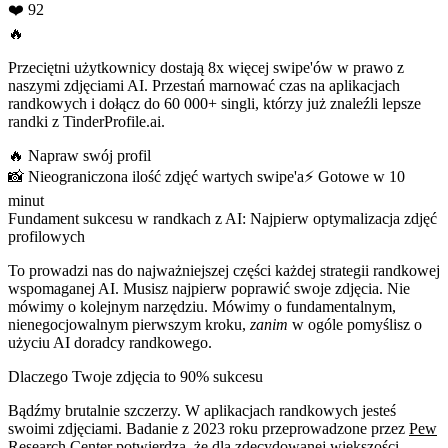
❤️ 92
🔥
Przeciętni użytkownicy dostają 8x więcej swipe'ów w prawo z
naszymi zdjęciami AI. Przestań marnować czas na aplikacjach
randkowych i dołącz do 60 000+ singli, którzy już znaleźli lepsze
randki z TinderProfile.ai.
🔥
Napraw swój profil
📸
Nieograniczona ilość zdjęć wartych swipe'a
⚡️
Gotowe w 10
minut
Fundament sukcesu w randkach z AI: Najpierw optymalizacja zdjęć
profilowych
To prowadzi nas do najważniejszej części każdej strategii randkowej
wspomaganej AI. Musisz najpierw poprawić swoje zdjęcia. Nie
mówimy o kolejnym narzędziu. Mówimy o fundamentalnym,
nienegocjowalnym pierwszym kroku,
zanim
w ogóle pomyślisz o
użyciu AI doradcy randkowego.
Dlaczego Twoje zdjęcia to 90% sukcesu
Bądźmy brutalnie szczerzy. W aplikacjach randkowych jesteś
swoimi zdjęciami. Badanie z 2023 roku przeprowadzone przez
Pew
Research Center
potwierdza, że dla zdecydowanej większości