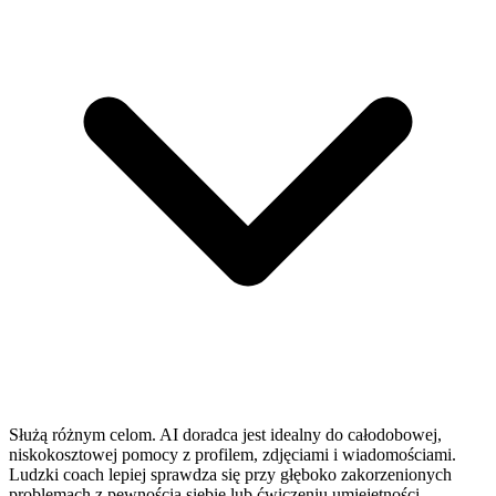
Służą różnym celom. AI doradca jest idealny do całodobowej,
niskokosztowej pomocy z profilem, zdjęciami i wiadomościami.
Ludzki coach lepiej sprawdza się przy głęboko zakorzenionych
problemach z pewnością siebie lub ćwiczeniu umiejętności