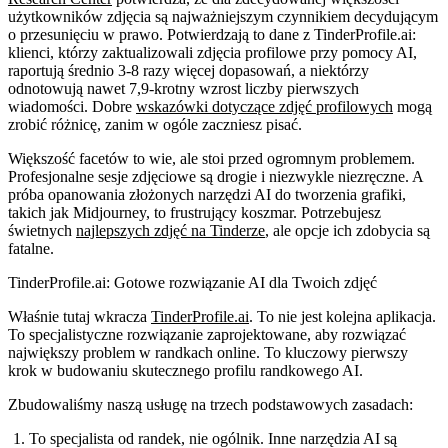
użytkowników zdjęcia są najważniejszym czynnikiem decydującym
o przesunięciu w prawo. Potwierdzają to dane z TinderProfile.ai:
klienci, którzy zaktualizowali zdjęcia profilowe przy pomocy AI,
raportują średnio 3-8 razy więcej dopasowań, a niektórzy
odnotowują nawet 7,9-krotny wzrost liczby pierwszych
wiadomości. Dobre
wskazówki dotyczące zdjęć profilowych
mogą
zrobić różnicę, zanim w ogóle zaczniesz pisać.
Większość facetów to wie, ale stoi przed ogromnym problemem.
Profesjonalne sesje zdjęciowe są drogie i niezwykle niezręczne. A
próba opanowania złożonych narzędzi AI do tworzenia grafiki,
takich jak Midjourney, to frustrujący koszmar. Potrzebujesz
świetnych
najlepszych zdjęć na Tinderze
, ale opcje ich zdobycia są
fatalne.
TinderProfile.ai: Gotowe rozwiązanie AI dla Twoich zdjęć
Właśnie tutaj wkracza
TinderProfile.ai
. To nie jest kolejna aplikacja.
To specjalistyczne rozwiązanie zaprojektowane, aby rozwiązać
największy problem w randkach online. To kluczowy pierwszy
krok w budowaniu skutecznego profilu randkowego AI.
Zbudowaliśmy naszą usługę na trzech podstawowych zasadach:
To specjalista od randek, nie ogólnik.
Inne narzędzia AI są