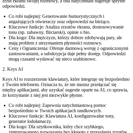
zrzut ekranu swojej rozmowy, a ona natychmiast sugeruje sprytne
odpowiedzi.
Co robi najlepiej:
Generowanie humorystycznych i
angażujących otwieraczy oraz odpowiedzi na bieżąco.
Kluczowe funkcje:
Analiza zrzutów ekranu, dostosowywanie
tonu (np. zabawny, flirciarski), opinie o bio.
Dla kogo:
Dla mężczyzn, którzy dobrze zdobywają pary, ale
mają problem z utrzymaniem płynności rozmowy.
Ceny i Ograniczenia:
Oferuje darmową wersję z ograniczonymi
zastosowaniami, a subskrypcja daje pełny dostęp. Odpowiedzi
mogą czasami wydawać się nieco szablonowe.
2. Keys AI
Keys AI to rozszerzenie klawiatury, które integruje się bezpośrednio
z Twoim telefonem. Oznacza to, że nie musisz przełączać się
między aplikacjami, aby uzyskać sugestie oparte na AI, co sprawia,
że korzystanie z niej jest niezwykle płynne.
Co robi najlepiej:
Zapewnia natychmiastową pomoc
bezpośrednio w Twoich aplikacjach randkowych.
Kluczowe funkcje:
Klawiatura AI, konfigurowalne tony,
generator lodołamaczy.
Dla kogo:
Dla użytkownika, który chce szybkiego,
zintegrowanego rozwiązania bez kłopotu z przesyłania zrzutów