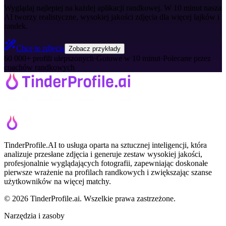
Wyglądaj najlepiej na każdej aplikacji randkowej. W 10 minut nasza
AI tworzy realistyczne, wysokiej jakości zdjęcia dla więcej lajków i
randek.
Chcę te zdjęcia
Zobacz przykłady
60 000+ profili ulepszonych
·
Gotowe w 10 minut
·
Polecane przez
coachów randkowych
TinderProfile.AI to usługa oparta na sztucznej inteligencji, która
analizuje przesłane zdjęcia i generuje zestaw wysokiej jakości,
profesjonalnie wyglądających fotografii, zapewniając doskonałe
pierwsze wrażenie na profilach randkowych i zwiększając szanse
użytkowników na więcej matchy.
© 2026 TinderProfile.ai. Wszelkie prawa zastrzeżone.
Narzędzia i zasoby