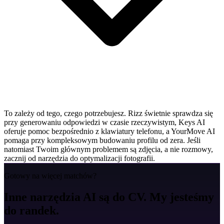
To zależy od tego, czego potrzebujesz. Rizz świetnie sprawdza się
przy generowaniu odpowiedzi w czasie rzeczywistym, Keys AI
oferuje pomoc bezpośrednio z klawiatury telefonu, a YourMove AI
pomaga przy kompleksowym budowaniu profilu od zera. Jeśli
natomiast Twoim głównym problemem są zdjęcia, a nie rozmowy,
zacznij od narzędzia do optymalizacji fotografii.
Gotowy na więcej matchów?
Inne narzędzia AI są do CV. My jesteśmy
do randek.