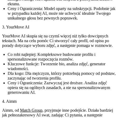
ekranu.
Ceny i Ograniczenia:
Model oparty na subskrypcji. Podobnie jak
w przypadku każdej AI, może nie uchwycić idealnie Twojego
unikalnego głosu bez pewnych poprawek.
3. YourMove AI
YourMove AI skupia się na czymś więcej niż tylko dowcipnych
tekstach. Ma na celu pomóc Ci stworzyć cały profil, od opisu po
porady dotyczące wyboru zdjęć, a następnie pomaga w rozmowie.
Co robi najlepiej:
Kompleksowe budowanie profilu i
spersonalizowane rozpoczęcia rozmów.
Kluczowe funkcje:
Tworzenie bio, analiza zdjęć, generator
wiadomości.
Dla kogo:
Dla mężczyzn, którzy potrzebują pomocy od podstaw,
zaczynając od tworzenia profilu.
Ceny i Ograniczenia:
Zazwyczaj jest droższe. Analiza zdjęć
opiera się na ogólnych zasadach, a nie na spersonalizowanym
generowaniu AI.
4. Aimm
Aimm, od
Match Group
, przyjmuje inne podejście. Działa bardziej
jak pełnozakresowy AI swat, zadając Ci pytania, a następnie