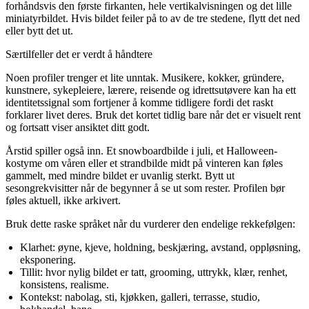
forhåndsvis den første firkanten, hele vertikalvisningen og det lille
miniatyrbildet. Hvis bildet feiler på to av de tre stedene, flytt det ned
eller bytt det ut.
Særtilfeller det er verdt å håndtere
Noen profiler trenger et lite unntak. Musikere, kokker, gründere,
kunstnere, sykepleiere, lærere, reisende og idrettsutøvere kan ha ett
identitetssignal som fortjener å komme tidligere fordi det raskt
forklarer livet deres. Bruk det kortet tidlig bare når det er visuelt rent
og fortsatt viser ansiktet ditt godt.
Årstid spiller også inn. Et snowboardbilde i juli, et Halloween-
kostyme om våren eller et strandbilde midt på vinteren kan føles
gammelt, med mindre bildet er uvanlig sterkt. Bytt ut
sesongrekvisitter når de begynner å se ut som rester. Profilen bør
føles aktuell, ikke arkivert.
Bruk dette raske språket når du vurderer den endelige rekkefølgen:
Klarhet: øyne, kjeve, holdning, beskjæring, avstand, oppløsning,
eksponering.
Tillit: hvor nylig bildet er tatt, grooming, uttrykk, klær, renhet,
konsistens, realisme.
Kontekst: nabolag, sti, kjøkken, galleri, terrasse, studio,