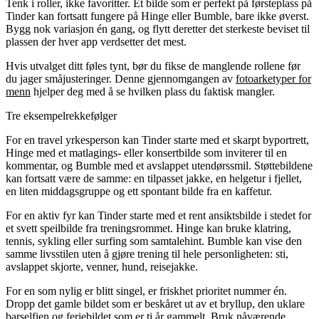
Tenk i roller, ikke favoritter. Et bilde som er perfekt på førsteplass på
Tinder kan fortsatt fungere på Hinge eller Bumble, bare ikke øverst.
Bygg nok variasjon én gang, og flytt deretter det sterkeste beviset til
plassen der hver app verdsetter det mest.
Hvis utvalget ditt føles tynt, bør du fikse de manglende rollene før
du jager småjusteringer. Denne gjennomgangen av
fotoarketyper for
menn
hjelper deg med å se hvilken plass du faktisk mangler.
Tre eksempelrekkefølger
For en travel yrkesperson kan Tinder starte med et skarpt byportrett,
Hinge med et matlagings- eller konsertbilde som inviterer til en
kommentar, og Bumble med et avslappet utendørssmil. Støttebildene
kan fortsatt være de samme: en tilpasset jakke, en helgetur i fjellet,
en liten middagsgruppe og ett spontant bilde fra en kaffetur.
For en aktiv fyr kan Tinder starte med et rent ansiktsbilde i stedet for
et svett speilbilde fra treningsrommet. Hinge kan bruke klatring,
tennis, sykling eller surfing som samtalehint. Bumble kan vise den
samme livsstilen uten å gjøre trening til hele personligheten: sti,
avslappet skjorte, venner, hund, reisejakke.
For en som nylig er blitt singel, er friskhet prioritet nummer én.
Dropp det gamle bildet som er beskåret ut av et bryllup, den uklare
barselfien og feriebildet som er ti år gammelt. Bruk nåværende