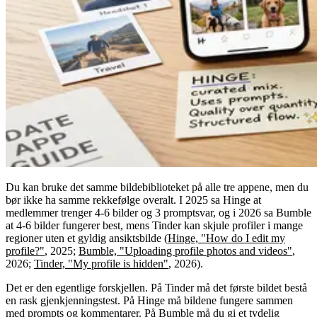
Du kan bruke det samme bildebiblioteket på alle tre appene, men du
bør ikke ha samme rekkefølge overalt. I 2025 sa Hinge at
medlemmer trenger 4-6 bilder og 3 promptsvar, og i 2026 sa Bumble
at 4-6 bilder fungerer best, mens Tinder kan skjule profiler i mange
regioner uten et gyldig ansiktsbilde (
Hinge, "How do I edit my
profile?"
, 2025;
Bumble, "Uploading profile photos and videos"
,
2026;
Tinder, "My profile is hidden"
, 2026).
Det er den egentlige forskjellen. På Tinder må det første bildet bestå
en rask gjenkjenningstest. På Hinge må bildene fungere sammen
med prompts og kommentarer. På Bumble må du gi et tydelig