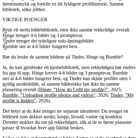
førsteinntrykk og fortelle en litt fyldigere profilhistorie. Samme
bibliotek, ulike jobber.
VIKTIGE POENGER
Bruk ett sterkt bildebibliotek, men ikke samme rekkefølge overalt.
Hinge trenger 4-6 bilder og 3 promptsvar.
Tinder trenger det tydeligste solo-åpningsbildet.
Bumble sier at 4-6 bilder fungerer best.
Bør du bruke de samme bildene på Tinder, Hinge og Bumble?
Ja, du kan gjenbruke ett kjernebibliotek, men rekkefølgen bør endres
fra app til app. Hinge krever 4-6 bilder og 3 promptsvar, Bumble
sier at 4-6 bilder fungerer best, og Tinder kan skjule profiler uten 1
gyldig ansiktsbilde, så samme bilderekke bør ikke ha samme
plassering overalt (
Hinge, "How do I edit my profile?"
, 2025;
Bumble, "Uploading profile photos and videos"
, 2026;
Tinder, "My
profile is hidden"
, 2026).
Det betyr at du ikke trenger tre separate identiteter. Du trenger ett
bildesett som dekker ansikt, kropp, livsstil, varme og kontekst.
Deretter stokker du om på rekkefølgen, slik at de to første plassene
passer til hvordan hver app faktisk brukes.