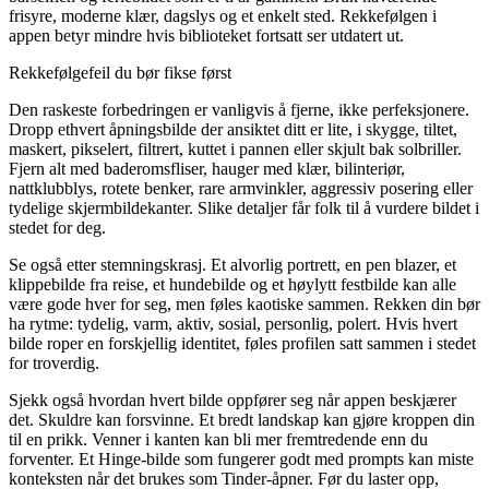
frisyre, moderne klær, dagslys og et enkelt sted. Rekkefølgen i
appen betyr mindre hvis biblioteket fortsatt ser utdatert ut.
Rekkefølgefeil du bør fikse først
Den raskeste forbedringen er vanligvis å fjerne, ikke perfeksjonere.
Dropp ethvert åpningsbilde der ansiktet ditt er lite, i skygge, tiltet,
maskert, pikselert, filtrert, kuttet i pannen eller skjult bak solbriller.
Fjern alt med baderomsfliser, hauger med klær, bilinteriør,
nattklubblys, rotete benker, rare armvinkler, aggressiv posering eller
tydelige skjermbildekanter. Slike detaljer får folk til å vurdere bildet i
stedet for deg.
Se også etter stemningskrasj. Et alvorlig portrett, en pen blazer, et
klippebilde fra reise, et hundebilde og et høylytt festbilde kan alle
være gode hver for seg, men føles kaotiske sammen. Rekken din bør
ha rytme: tydelig, varm, aktiv, sosial, personlig, polert. Hvis hvert
bilde roper en forskjellig identitet, føles profilen satt sammen i stedet
for troverdig.
Sjekk også hvordan hvert bilde oppfører seg når appen beskjærer
det. Skuldre kan forsvinne. Et bredt landskap kan gjøre kroppen din
til en prikk. Venner i kanten kan bli mer fremtredende enn du
forventer. Et Hinge-bilde som fungerer godt med prompts kan miste
konteksten når det brukes som Tinder-åpner. Før du laster opp,