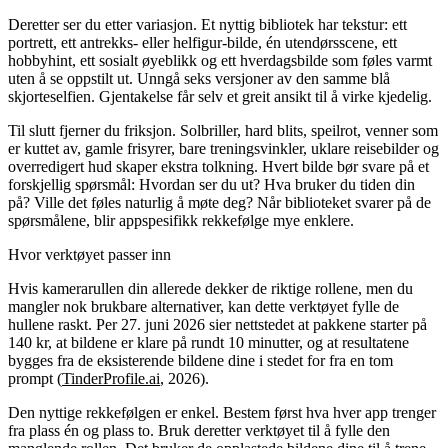
Deretter ser du etter variasjon. Et nyttig bibliotek har tekstur: ett
portrett, ett antrekks- eller helfigur-bilde, én utendørsscene, ett
hobbyhint, ett sosialt øyeblikk og ett hverdagsbilde som føles varmt
uten å se oppstilt ut. Unngå seks versjoner av den samme blå
skjorteselfien. Gjentakelse får selv et greit ansikt til å virke kjedelig.
Til slutt fjerner du friksjon. Solbriller, hard blits, speilrot, venner som
er kuttet av, gamle frisyrer, bare treningsvinkler, uklare reisebilder og
overredigert hud skaper ekstra tolkning. Hvert bilde bør svare på et
forskjellig spørsmål: Hvordan ser du ut? Hva bruker du tiden din
på? Ville det føles naturlig å møte deg? Når biblioteket svarer på de
spørsmålene, blir appspesifikk rekkefølge mye enklere.
Hvor verktøyet passer inn
Hvis kamerarullen din allerede dekker de riktige rollene, men du
mangler nok brukbare alternativer, kan dette verktøyet fylle de
hullene raskt. Per 27. juni 2026 sier nettstedet at pakkene starter på
140 kr, at bildene er klare på rundt 10 minutter, og at resultatene
bygges fra de eksisterende bildene dine i stedet for fra en tom
prompt (
TinderProfile.ai
, 2026).
Den nyttige rekkefølgen er enkel. Bestem først hva hver app trenger
fra plass én og plass to. Bruk deretter verktøyet til å fylle den