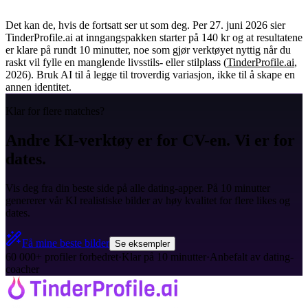
Det kan de, hvis de fortsatt ser ut som deg. Per 27. juni 2026 sier
TinderProfile.ai at inngangspakken starter på 140 kr og at resultatene
er klare på rundt 10 minutter, noe som gjør verktøyet nyttig når du
raskt vil fylle en manglende livsstils- eller stilplass (
TinderProfile.ai
,
2026). Bruk AI til å legge til troverdig variasjon, ikke til å skape en
annen identitet.
Klar for flere matches?
Andre KI-verktøy er for CV-en. Vi er for
dates.
Vis deg fra din beste side på alle dating-apper. På 10 minutter
genererer vår KI realistiske bilder av høy kvalitet for flere likes og
dates.
Få mine beste bilder
Se eksempler
60 000+ profiler forbedret
·
Klar på 10 minutter
·
Anbefalt av dating-
coacher