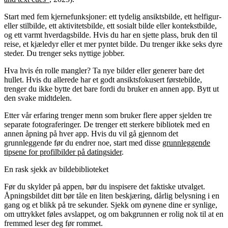
Start med fem kjernefunksjoner: ett tydelig ansiktsbilde, ett helfigur-
eller stilbilde, ett aktivitetsbilde, ett sosialt bilde eller kontekstbilde,
og ett varmt hverdagsbilde. Hvis du har en sjette plass, bruk den til
reise, et kjæledyr eller et mer pyntet bilde. Du trenger ikke seks dyre
steder. Du trenger seks nyttige jobber.
Hva hvis én rolle mangler? Ta nye bilder eller generer bare det
hullet. Hvis du allerede har et godt ansiktsfokusert førstebilde,
trenger du ikke bytte det bare fordi du bruker en annen app. Bytt ut
den svake midtdelen.
Etter vår erfaring trenger menn som bruker flere apper sjelden tre
separate fotograferinger. De trenger ett sterkere bibliotek med en
annen åpning på hver app. Hvis du vil gå gjennom det
grunnleggende før du endrer noe, start med disse
grunnleggende
tipsene for profilbilder på datingsider
.
En rask sjekk av bildebiblioteket
Før du skylder på appen, bør du inspisere det faktiske utvalget.
Åpningsbildet ditt bør tåle en liten beskjæring, dårlig belysning i en
gang og et blikk på tre sekunder. Sjekk om øynene dine er synlige,
om uttrykket føles avslappet, og om bakgrunnen er rolig nok til at en
fremmed leser deg før rommet.