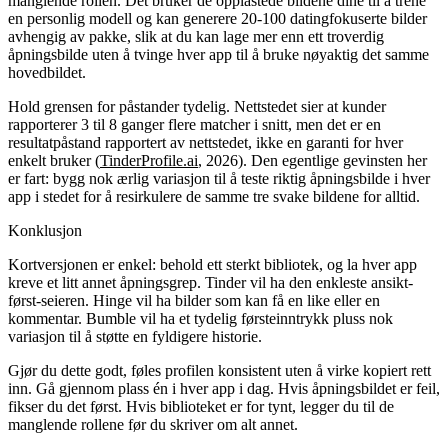
manglende rollen. Det bruker de opplastede bildene dine til å trene
en personlig modell og kan generere 20-100 datingfokuserte bilder
avhengig av pakke, slik at du kan lage mer enn ett troverdig
åpningsbilde uten å tvinge hver app til å bruke nøyaktig det samme
hovedbildet.
Hold grensen for påstander tydelig. Nettstedet sier at kunder
rapporterer 3 til 8 ganger flere matcher i snitt, men det er en
resultatpåstand rapportert av nettstedet, ikke en garanti for hver
enkelt bruker (
TinderProfile.ai
, 2026). Den egentlige gevinsten her
er fart: bygg nok ærlig variasjon til å teste riktig åpningsbilde i hver
app i stedet for å resirkulere de samme tre svake bildene for alltid.
Konklusjon
Kortversjonen er enkel: behold ett sterkt bibliotek, og la hver app
kreve et litt annet åpningsgrep. Tinder vil ha den enkleste ansikt-
først-seieren. Hinge vil ha bilder som kan få en like eller en
kommentar. Bumble vil ha et tydelig førsteinntrykk pluss nok
variasjon til å støtte en fyldigere historie.
Gjør du dette godt, føles profilen konsistent uten å virke kopiert rett
inn. Gå gjennom plass én i hver app i dag. Hvis åpningsbildet er feil,
fikser du det først. Hvis biblioteket er for tynt, legger du til de
manglende rollene før du skriver om alt annet.