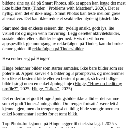
bildene sine og slå på Smart Photos, slik at appen kan legge det mest
likte bildet først (
Tinder, "Problems with Matches"
, 2026). Det er
nyttig, men det er ikke magi. Smart Photos kan teste mellom greie
alternativer. Det kan ikke redde et svakt eller utydelig førstebilde.
Start med den enkleste seieren din: tydelig ansikt, godt lys, lite
visuelt rot og ingen venn-forvirring. Legg deretter aktivitetsbilder,
sosiale bilder eller stilbilder lenger ned. Hvis du vil ha en
appspesifikk gjennomgang av rekkefølgen på Tinder, kan du bruke
denne guiden til
rekkefølgen på Tinder-bilder
.
Hva endrer seg på Hinge?
Hinge belønner bilder som starter samtaler, ikke bare bilder som ser
polerte ut. Appen krever 4-6 bilder og 3 promptsvar, og medlemmer
kan like et bestemt bilde eller en bestemt prompt, så hvert tidlige
bilde bør gi noen en enkel åpningslinje (
Hinge, "How do I edit my
profile?"
, 2025;
Hinge, "Likes"
, 2025).
Det er derfor et godt Hinge-åpningsbilde ikke alltid er det samme
som et godt Tinder-åpningsbilde. Du trenger fortsatt å være lett å
kjenne igjen, men du trenger også ett tidlig bilde som gir noen en
enkel kommentar i stedet for et tomt blikk.
Top Photo-funksjonen på Hinge legger til et ekstra lag. I 2025 sa