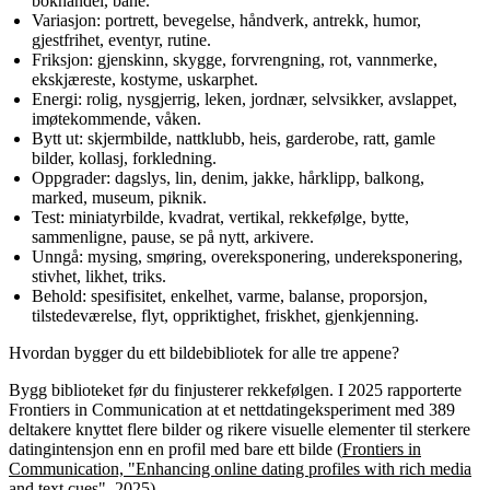
bokhandel, bane.
Variasjon: portrett, bevegelse, håndverk, antrekk, humor,
gjestfrihet, eventyr, rutine.
Friksjon: gjenskinn, skygge, forvrengning, rot, vannmerke,
ekskjæreste, kostyme, uskarphet.
Energi: rolig, nysgjerrig, leken, jordnær, selvsikker, avslappet,
imøtekommende, våken.
Bytt ut: skjermbilde, nattklubb, heis, garderobe, ratt, gamle
bilder, kollasj, forkledning.
Oppgrader: dagslys, lin, denim, jakke, hårklipp, balkong,
marked, museum, piknik.
Test: miniatyrbilde, kvadrat, vertikal, rekkefølge, bytte,
sammenligne, pause, se på nytt, arkivere.
Unngå: mysing, smøring, overeksponering, undereksponering,
stivhet, likhet, triks.
Behold: spesifisitet, enkelhet, varme, balanse, proporsjon,
tilstedeværelse, flyt, oppriktighet, friskhet, gjenkjenning.
Hvordan bygger du ett bildebibliotek for alle tre appene?
Bygg biblioteket før du finjusterer rekkefølgen. I 2025 rapporterte
Frontiers in Communication at et nettdatingeksperiment med 389
deltakere knyttet flere bilder og rikere visuelle elementer til sterkere
datingintensjon enn en profil med bare ett bilde (
Frontiers in
Communication, "Enhancing online dating profiles with rich media
and text cues"
, 2025).