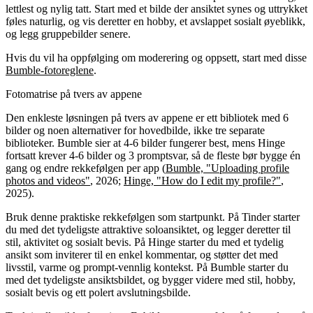
lettlest og nylig tatt. Start med et bilde der ansiktet synes og uttrykket
føles naturlig, og vis deretter en hobby, et avslappet sosialt øyeblikk,
og legg gruppebilder senere.
Hvis du vil ha oppfølging om moderering og oppsett, start med disse
Bumble-fotoreglene
.
Fotomatrise på tvers av appene
Den enkleste løsningen på tvers av appene er ett bibliotek med 6
bilder og noen alternativer for hovedbilde, ikke tre separate
biblioteker. Bumble sier at 4-6 bilder fungerer best, mens Hinge
fortsatt krever 4-6 bilder og 3 promptsvar, så de fleste bør bygge én
gang og endre rekkefølgen per app (
Bumble, "Uploading profile
photos and videos"
, 2026;
Hinge, "How do I edit my profile?"
,
2025).
Bruk denne praktiske rekkefølgen som startpunkt. På Tinder starter
du med det tydeligste attraktive soloansiktet, og legger deretter til
stil, aktivitet og sosialt bevis. På Hinge starter du med et tydelig
ansikt som inviterer til en enkel kommentar, og støtter det med
livsstil, varme og prompt-vennlig kontekst. På Bumble starter du
med det tydeligste ansiktsbildet, og bygger videre med stil, hobby,
sosialt bevis og ett polert avslutningsbilde.