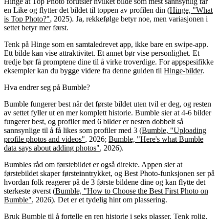
Hinge at Top Photo forutsier hvilket bilde som mest sannsynlig får
en Like og flytter det bildet til toppen av profilen din (
Hinge, "What
is Top Photo?"
, 2025). Ja, rekkefølge betyr noe, men variasjonen i
settet betyr mer først.
Tenk på Hinge som en samtaledrevet app, ikke bare en swipe-app.
Ett bilde kan vise attraktivitet. Et annet bør vise personlighet. Et
tredje bør få promptene dine til å virke troverdige. For appspesifikke
eksempler kan du bygge videre fra denne guiden til
Hinge-bilder
.
Hva endrer seg på Bumble?
Bumble fungerer best når det første bildet uten tvil er deg, og resten
av settet fyller ut en mer komplett historie. Bumble sier at 4-6 bilder
fungerer best, og profiler med 6 bilder er nesten dobbelt så
sannsynlige til å få likes som profiler med 3 (
Bumble, "Uploading
profile photos and videos"
, 2026;
Bumble, "Here's what Bumble
data says about adding photos"
, 2026).
Bumbles råd om førstebildet er også direkte. Appen sier at
førstebildet skaper førsteinntrykket, og Best Photo-funksjonen ser på
hvordan folk reagerer på de 3 første bildene dine og kan flytte det
sterkeste øverst (
Bumble, "How to Choose the Best First Photo on
Bumble"
, 2026). Det er et tydelig hint om plassering.
Bruk Bumble til å fortelle en ren historie i seks plasser. Tenk rolig,