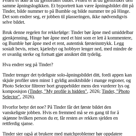
Feilen er ikke at du gjenbruker bilder. Feilen er at du gjenbruker den
samme åpningslogikken. Et byportrett kan være åpningsbildet ditt på
Tinder, bilde nummer to på Bumble og bilde nummer tre på Hinge.
Det som endrer seg, er jobben til plasseringen, ikke nødvendigvis
selve bildet.
Bruk denne regelen for rekkefølge: Tinder bør åpne med umiddelbar
gjenkjenning, Hinge bør åpne med et hint som er lett å kommentere,
og Bumble bør åpne med et rent, autentisk førsteinntrykk. Legg
sosialt bevis, reiser, kjæledyr og hobbyer lenger ned, med mindre de
er uvanlig sterke og fortsatt gjør ansiktet ditt tydelig.
Hva endrer seg på Tinder?
Tinder trenger det tydeligste solo-åpningsbildet ditt, fordi appen kan
skjule profiler uten minst 1 gyldig ansiktsbilde i mange regioner, og
Photo Selector filtrerer bort gruppebilder mens den vurderer lys og
komposisjon (
Tinder, "My profile is hidden"
, 2026;
Tinder, "Photo
Selector"
, 2026).
Hvorfor betyr det noe? På Tinder får det første bildet den
vanskeligste jobben. Hvis en fremmed må se en gang til for å
skjønne hvilken person du er, får resten av rekken sjelden en
rettferdig sjanse.
Tinder sier også at brukere med matchproblemer bør oppdatere