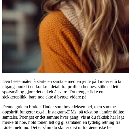
Den beste måten å starte en samtale med en jente på Tinder er å ta
utgangspunkt i én konkret detalj fra profilen hennes, stille ett lett
spørsmål og gjøre det enkelt å svare. Du trenger ikke en
sjekkereplikk, bare noe ekte å bygge videre på.
Denne guiden bruker Tinder som hovedeksempel, men samme
oppskrift fungerer også i Instagram-DMs, på tekst og i andre tidlige
samtaler. Poenget er det samme hver gang: vis at du faktisk har lagt
merke til noe, hold tonen lett og gi samtalen en tydelig retning fra
første melding. Det er sånn du skiller deg ut fra generiske hei-