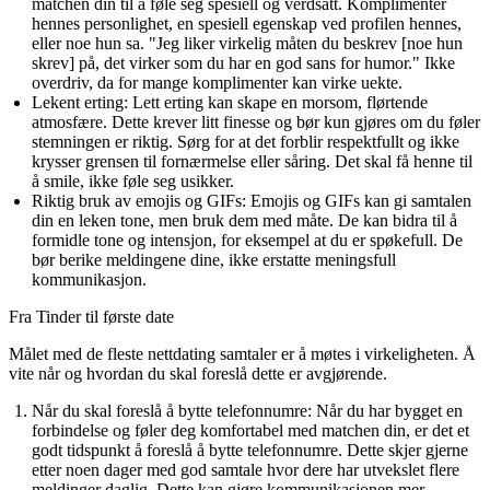
matchen din til å føle seg spesiell og verdsatt.
Komplimenter
hennes personlighet, en spesiell egenskap ved profilen hennes,
eller noe hun sa.
"Jeg liker virkelig måten du beskrev [noe hun
skrev] på, det virker som du har en god sans for humor."
Ikke
overdriv, da for mange komplimenter kan virke uekte.
Lekent erting
: Lett erting kan skape en morsom, flørtende
atmosfære.
Dette krever litt finesse og bør kun gjøres om du føler
stemningen er riktig.
Sørg for at det forblir respektfullt og ikke
krysser grensen til fornærmelse eller såring.
Det skal få henne til
å smile, ikke føle seg usikker.
Riktig bruk av emojis og GIFs
: Emojis og GIFs kan gi samtalen
din en leken tone, men bruk dem med måte.
De kan bidra til å
formidle tone og intensjon, for eksempel at du er spøkefull.
De
bør berike meldingene dine, ikke erstatte meningsfull
kommunikasjon.
Fra Tinder til første date
Målet med de fleste nettdating samtaler er å møtes i virkeligheten. Å
vite når og hvordan du skal foreslå dette er avgjørende.
Når du skal foreslå å bytte telefonnumre
: Når du har bygget en
forbindelse og føler deg komfortabel med matchen din, er det et
godt tidspunkt å foreslå å bytte telefonnumre.
Dette skjer gjerne
etter noen dager med god samtale hvor dere har utvekslet flere
meldinger daglig.
Dette kan gjøre kommunikasjonen mer