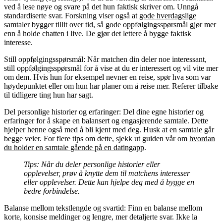
ved å lese nøye og svare på det hun faktisk skriver om. Unngå
standardiserte svar. Forskning viser også at
gode hverdagslige
samtaler bygger tillit over tid
, så gode oppfølgingsspørsmål gjør mer
enn å holde chatten i live. De gjør det lettere å bygge faktisk
interesse.
Still oppfølgingsspørsmål
: Når matchen din deler noe interessant,
still oppfølgingsspørsmål for å vise at du er interessert og vil vite mer
om dem. Hvis hun for eksempel nevner en reise, spør hva som var
høydepunktet eller om hun har planer om å reise mer. Referer tilbake
til tidligere ting hun har sagt.
Del personlige historier og erfaringer
: Del dine egne historier og
erfaringer for å skape en balansert og engasjerende samtale. Dette
hjelper henne også med å bli kjent med deg. Husk at en samtale går
begge veier. For flere tips om dette, sjekk ut guiden vår om
hvordan
du holder en samtale gående på en datingapp
.
Tips: Når du deler personlige historier eller
opplevelser, prøv å knytte dem til matchens interesser
eller opplevelser. Dette kan hjelpe deg med å bygge en
bedre forbindelse.
Balanse mellom tekstlengde og svartid
: Finn en balanse mellom
korte, konsise meldinger og lengre, mer detaljerte svar. Ikke la