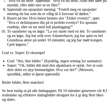
"Hva vil du helst"-spørsmål:
"Hva vil du helst: Aldri mer høre på
musikk, eller aldri mer se en film?"
Spørsmål om upopulær mening:
"Fortell meg en upopulær
mening du har som du er villig til å forsvare til døden."
Basert på bio:
Hvis bioen hennes sier "Elsker eventyr", spør:
"Hva er definisjonen din på et perfekt eventyr? En spontan
roadtrip, eller en tur med full planlegging?"
To sannheter og en løgn:
"La oss starte med en lek: To sannheter
og en løgn. Jeg har seilt over Atlanterhavet, jeg har spist en hel
Grandiosa alene på under 10 minutter, og jeg har møtt kongen.
Gjett løgnen."
God vs. Super: Et eksempel
God:
"Hei, fine bilder." (Kjedelig, ingen retning for samtalen)
Super:
"Ok, bildet ditt med den alpakkaen er episk. Ser ut som
dere deler en dyp hemmelighet. Hva var det?" (Morsom,
spesifikk, stiller et åpent spørsmål)
Bedre bilder,
flere matches!
Se best mulig ut på alle datingapper. På 10 minutter genererer vår KI
realistiske og effektive datingbilder designet for å gi deg flere likes
og dates.