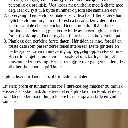
personlig og praktisk.
"Jeg koser meg virkelig med å chatte med
deg. Har du lyst til å bytte nummer og fortsette samtalen der?"
Overgang til en telefonsamtale eller videochat
: Etter at dere har
byttet telefonnumre, kan du foreslå å ta samtalen videre til en
telefonsamtale eller videochat.
Dette kan bidra til å utdype
forbindelsen deres og gi et bedre bilde av personlighetene deres
før et fysisk møte.
Det er også en fin måte å sjekke kjemien på.
Planlegg den perfekte første daten
: Når tiden er inne, foreslå en
første date som passer deres felles interesser.
Dette gir dere en
bedre sjanse for en minneverdig og hyggelig opplevelse sammen.
Baser forslaget på noe dere har snakket om, kaffe, en tur, et
museum eller bowling. Hvis du vil gjøre overgangen enklere, les
slik ber du henne ut på Tinder
.
Optimaliser din Tinder-profil for bedre samtaler
En sterk profil er fundamentet for å tiltrekke seg matcher du faktisk
ønsker å snakke med. Jo lettere det er å plukke ut en konkret detalj
fra bildene eller bioen din, jo lettere blir det også å starte en god
samtale.