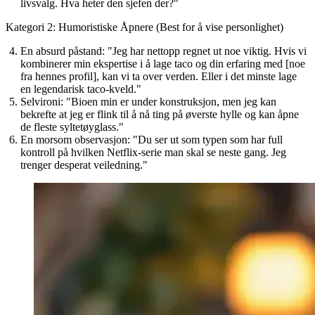
livsvalg. Hva heter den sjefen der?"
Kategori 2: Humoristiske Åpnere (Best for å vise personlighet)
En absurd påstand:
"Jeg har nettopp regnet ut noe viktig. Hvis vi
kombinerer min ekspertise i å lage taco og din erfaring med [noe
fra hennes profil], kan vi ta over verden. Eller i det minste lage
en legendarisk taco-kveld."
Selvironi:
"Bioen min er under konstruksjon, men jeg kan
bekrefte at jeg er flink til å nå ting på øverste hylle og kan åpne
de fleste syltetøyglass."
En morsom observasjon:
"Du ser ut som typen som har full
kontroll på hvilken Netflix-serie man skal se neste gang. Jeg
trenger desperat veiledning."