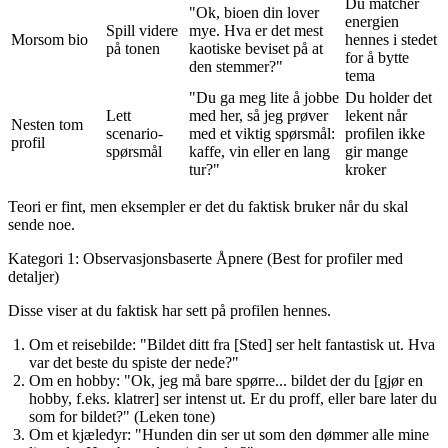
Du matcher
"Ok, bioen din lover
energien
Spill videre
mye. Hva er det mest
Morsom bio
hennes i stedet
på tonen
kaotiske beviset på at
for å bytte
den stemmer?"
tema
"Du ga meg lite å jobbe
Du holder det
Lett
med her, så jeg prøver
lekent når
Nesten tom
scenario-
med et viktig spørsmål:
profilen ikke
profil
spørsmål
kaffe, vin eller en lang
gir mange
tur?"
kroker
Teori er fint, men eksempler er det du faktisk bruker når du skal
sende noe.
Kategori 1: Observasjonsbaserte Åpnere (Best for profiler med
detaljer)
Disse viser at du faktisk har sett på profilen hennes.
Om et reisebilde:
"Bildet ditt fra [Sted] ser helt fantastisk ut. Hva
var det beste du spiste der nede?"
Om en hobby:
"Ok, jeg må bare spørre... bildet der du [gjør en
hobby, f.eks. klatrer] ser intenst ut. Er du proff, eller bare later du
som for bildet?" (Leken tone)
Om et kjæledyr:
"Hunden din ser ut som den dømmer alle mine