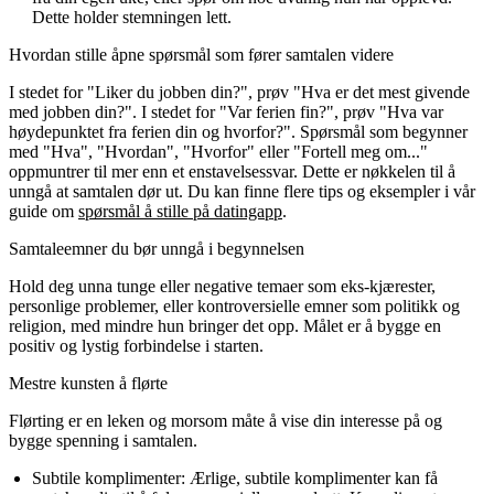
Dette holder stemningen lett.
Hvordan stille åpne spørsmål som fører samtalen videre
I stedet for "Liker du jobben din?", prøv "Hva er det mest givende
med jobben din?".
I stedet for "Var ferien fin?", prøv "Hva var
høydepunktet fra ferien din og hvorfor?".
Spørsmål som begynner
med "Hva", "Hvordan", "Hvorfor" eller "Fortell meg om..."
oppmuntrer til mer enn et enstavelsessvar.
Dette er nøkkelen til å
unngå at samtalen dør ut. Du kan finne flere tips og eksempler i vår
guide om
spørsmål å stille på datingapp
.
Samtaleemner du bør unngå i begynnelsen
Hold deg unna tunge eller negative temaer som eks-kjærester,
personlige problemer, eller kontroversielle emner som politikk og
religion, med mindre hun bringer det opp. Målet er å bygge en
positiv og lystig forbindelse i starten.
Mestre kunsten å flørte
Flørting er en leken og morsom måte å vise din interesse på og
bygge spenning i samtalen.
Subtile komplimenter
: Ærlige, subtile komplimenter kan få