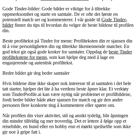
Gode Tinder-bilder
: Gode bilder er viktige for å tiltrekke
oppmerksomhet og starte en samtale.
De er ofte det første en
potensiell match ser og kommenterer.
I vår guide til
Gode Tinder-
bilder
finner du tips til hvordan du velger de beste bildene til profilen
din.
Beste profiltekst på Tinder for menn
: Profilteksten din er sjansen din
til å vise personligheten din og tiltrekke likemennende matcher.
En
god tekst gir også gode kroker for samtaler.
Oppdag de
beste Tinder
profiltekstene for menn
, som kan hjelpe deg med å lage en
engasjerende og autentisk profiltekst.
Bedre bilder gir deg bedre samtaler
Hvis bildene dine ikke skaper nok interesse til at samtalen i det hele
tatt starter, hjelper det lite å ha verdens beste åpner klar. Et verktøy
som TinderProfile.ai kan være nyttig når problemet er profilbildene,
fordi bedre bilder både øker sjansen for match og gir den andre
personen flere konkrete ting å kommentere eller spørre om.
Når profilen din viser aktivitet, stil og ansikt tydelig, blir åpningen
din mindre tilfeldig og mer troverdig. Det er lettere å følge opp et
reisebilde, en hund eller en hobby enn et mørkt speilselfie som ikke
gir noe å gripe fatt i.