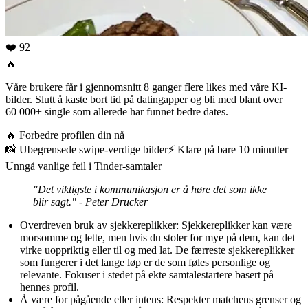
❤️ 92
🔥
Våre brukere får i gjennomsnitt 8 ganger flere likes med våre KI-
bilder. Slutt å kaste bort tid på datingapper og bli med blant over
60 000+ single som allerede har funnet bedre dates.
🔥
Forbedre profilen din nå
📸
Ubegrensede swipe-verdige bilder
⚡️
Klare på bare 10 minutter
Unngå vanlige feil i Tinder-samtaler
"Det viktigste i kommunikasjon er å høre det som ikke
blir sagt." - Peter Drucker
Overdreven bruk av sjekkereplikker
: Sjekkereplikker kan være
morsomme og lette, men hvis du stoler for mye på dem, kan det
virke uoppriktig eller til og med lat. De færreste sjekkereplikker
som fungerer i det lange løp er de som føles personlige og
relevante. Fokuser i stedet på ekte samtalestartere basert på
hennes profil.
Å være for pågående eller intens
: Respekter matchens grenser og