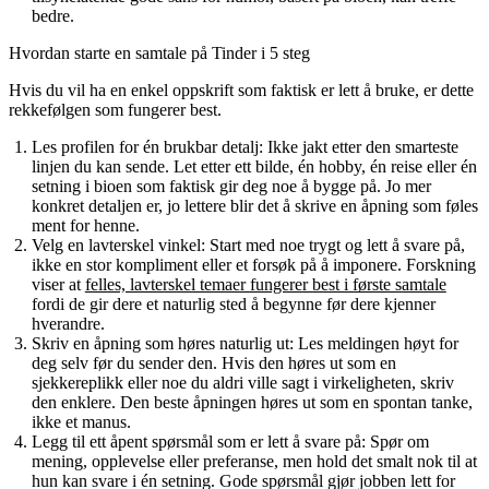
bedre.
Hvordan starte en samtale på Tinder i 5 steg
Hvis du vil ha en enkel oppskrift som faktisk er lett å bruke, er dette
rekkefølgen som fungerer best.
Les profilen for én brukbar detalj
: Ikke jakt etter den smarteste
linjen du kan sende. Let etter ett bilde, én hobby, én reise eller én
setning i bioen som faktisk gir deg noe å bygge på. Jo mer
konkret detaljen er, jo lettere blir det å skrive en åpning som føles
ment for henne.
Velg en lavterskel vinkel
: Start med noe trygt og lett å svare på,
ikke en stor kompliment eller et forsøk på å imponere. Forskning
viser at
felles, lavterskel temaer fungerer best i første samtale
fordi de gir dere et naturlig sted å begynne før dere kjenner
hverandre.
Skriv en åpning som høres naturlig ut
: Les meldingen høyt for
deg selv før du sender den. Hvis den høres ut som en
sjekkereplikk eller noe du aldri ville sagt i virkeligheten, skriv
den enklere. Den beste åpningen høres ut som en spontan tanke,
ikke et manus.
Legg til ett åpent spørsmål som er lett å svare på
: Spør om
mening, opplevelse eller preferanse, men hold det smalt nok til at
hun kan svare i én setning. Gode spørsmål gjør jobben lett for