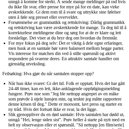
unngå å komme for sterkt. Å sende mange meldinger på rad hvis
du ikke får svar, eller presse for mye på for en date, kan virke
avskrekkende. Gi dem rom til å svare og uttrykke sine følelser
uten å føle seg presset eller overveldet.
Forsømmelse av grammatikk og rettskriving
: Dårlig grammatikk
og rettskriving kan være avskrekkende for mange. Ta deg tid til å
korrekturlese meldingene dine og sørg for at de er klare og lett
forståelige. Det viser at du bryr deg om hvordan du fremstår.
For mye fokus på deg selv
: Det er viktig å dele egne erfaringer,
men husk at en samtale bør være balansert mellom begge parter.
Vis interesse for matchen din ved å stille spørsmål og aktivt
respondere på svarene deres. En attraktiv samtale handler om
gjensidig utveksling.
Feilsøking: Hva gjør du når samtalen stopper opp?
Når hun ikke svarer:
Gi det tid. Folk er opptatt. Hvis det har gått
24-48 timer, kan en lett, ikke-anklagende oppfølgingsmelding
fungere. Prøv noe som "Jeg ble nettopp angrepet av en måke
som prøvde å stjele lunsjen min, og tenkte jeg måtte rapportere
denne krisen til deg." Dette er morsomt, lavt press og starter en
ny tråd. Hvis det fortsatt ikke er svar, la det ligge.
Slik gjenoppliver du en død samtale:
Hvis samtalen har dødd ut,
unngå "Hei, lenge siden sist". Prøv heller å starte på nytt med en
helt ny observasjon eller et spørsmål. "Så nettopp [en film/serie]