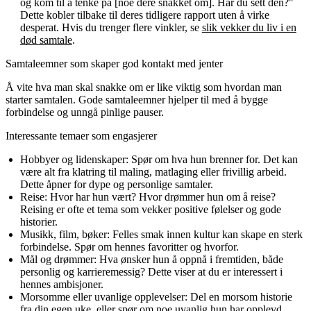
og kom til å tenke på [noe dere snakket om]. Har du sett den?"
Dette kobler tilbake til deres tidligere rapport uten å virke
desperat. Hvis du trenger flere vinkler, se
slik vekker du liv i en
død samtale
.
Samtaleemner som skaper god kontakt med jenter
Å vite hva man skal snakke om er like viktig som hvordan man
starter samtalen. Gode samtaleemner hjelper til med å bygge
forbindelse og unngå pinlige pauser.
Interessante temaer som engasjerer
Hobbyer og lidenskaper:
Spør om hva hun brenner for. Det kan
være alt fra klatring til maling, matlaging eller frivillig arbeid.
Dette åpner for dype og personlige samtaler.
Reise:
Hvor har hun vært? Hvor drømmer hun om å reise?
Reising er ofte et tema som vekker positive følelser og gode
historier.
Musikk, film, bøker:
Felles smak innen kultur kan skape en sterk
forbindelse. Spør om hennes favoritter og hvorfor.
Mål og drømmer:
Hva ønsker hun å oppnå i fremtiden, både
personlig og karrieremessig? Dette viser at du er interessert i
hennes ambisjoner.
Morsomme eller uvanlige opplevelser:
Del en morsom historie
fra din egen uke, eller spør om noe uvanlig hun har opplevd.