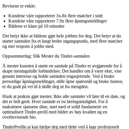
Bevisene er enkle:
Kundene våre rapporterer 3x-8x flere matcher i snitt
Kundene våre rapporterer 7.9x flere åpningsmeldinger
Bildene er klare på 10 minutter
Det betyr ikke at bildene gjør hele jobben for deg. Det betyr at du
starter samtalen fra et langt bedre utgangspunkt, med flere matcher
og mer respons å jobbe med.
Oppsummering: Slik Mester du Tinder-samtalen
Å mestre kunsten å starte en samtale på Tinder er avgjørende for å
skape meningsfulle forbindelser. Det handler om å være ekte, vise
genuin interesse og holde samtalen engasjerende. Ved å bruke
personlige åpningsmeldinger, stille åpne spørsmål og bruke humor,
er du godt på vei til å skille deg ut fra mengden.
Husk at praksis gjør mester. Ikke alle samtaler vil føre til en date, og
det er helt greit. Hver samtale er en læringsmulighet. For å
maksimere sjansene dine, start med et solid fundament: en
optimalisert Tinder-profil med bilder av høy kvalitet og en
overbevisende bio.
TinderProfile.ai kan hjelpe deg med dette ved å lage profesjonelt