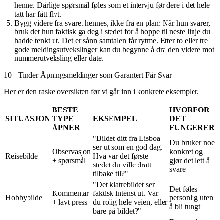
henne. Dårlige spørsmål føles som et intervju før dere i det hele
tatt har fått flyt.
Bygg videre fra svaret hennes, ikke fra en plan
: Når hun svarer,
bruk det hun faktisk ga deg i stedet for å hoppe til neste linje du
hadde tenkt ut. Det er sånn samtalen får rytme. Etter to eller tre
gode meldingsutvekslinger kan du begynne å dra den videre mot
nummerutveksling eller date.
10+ Tinder Åpningsmeldinger som Garantert Får Svar
Her er den raske oversikten før vi går inn i konkrete eksempler.
BESTE
HVORFOR
SITUASJON
TYPE
EKSEMPEL
DET
ÅPNER
FUNGERER
"Bildet ditt fra Lisboa
Du bruker noe
ser ut som en god dag.
Observasjon
konkret og
Reisebilde
Hva var det første
+ spørsmål
gjør det lett å
stedet du ville dratt
svare
tilbake til?"
"Det klatrebildet ser
Det føles
Kommentar
faktisk intenst ut. Var
Hobbybilde
personlig uten
+ lavt press
du rolig hele veien, eller
å bli tungt
bare på bildet?"