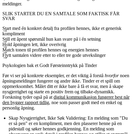
meldinger.
SLIK STARTER DU EN SAMTALE SOM FAKTISK FÅR
SVAR
Start med én konkret detalj fra profilen hennes, ikke et generisk
kompliment
Still ett åpent spørsmål hun kan svare på i én setning
Hold åpningen lett, ikke overivrig
Match tonen til profilen hennes og energien hennes
Flytt samtalen videre etter to eller tre gode utvekslinger
Psykologien bak et Godt Førsteinntrykk på Tinder
Før vi ser på konkrete eksempler, er det viktig å forstå
hvorfor
noen
åpningsmeldinger fungerer og andre ikke. Tinder er et spill om
oppmerksomhet. Målet ditt er ikke bare å få et svar, men å skape
nysgjerrighet og starte en positiv frem og tilbake-dynamikk.
Forskning tyder også på at
digital kommunikasjon fungerer best når
den bygger rapport tidlig
, noe som passer godt med en enkel og
personlig åpning.
Skap Nysgjerrighet, Ikke Søk Validering:
En melding som "Du
er så pen" er en kompliment, men den plasserer henne på en
pidestall og søker hennes godkjenning. En melding som