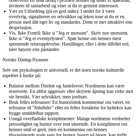
observerer en unik detalj i profilen hennes og stiller et spørsmål,
inviterer til samarbeid og viser at du er genuint interessert.
Vær en Utfordring (på en god måte):
I stedet for å være
overivrig, signaliserer en selvsikker og leken tone at du er en
person med ditt eget liv og standarder. Dette er mer attraktivt enn
desperasjon.
Vis, Ikke Fortell:
Ikke si "Jeg er morsom". Skriv noe morsomt.
Ikke si "Jeg er eventyrlysten". Spør henne om hennes mest
spennende reiseopplevelse. Handlinger, eller i dette tilfellet ord,
taler høyere enn påstander.
Norske Dating-Nyanser
Selv om psykologien er universell, er det noen norske kulturelle
aspekter å huske på:
Balanse mellom Direkte og Janteloven:
Nordmenn kan være
reserverte. En altfor aggressiv eller skrytete åpning kan virke mot
sin hensikt. Vær selvsikker, men jordnær.
Bruk felles referanser:
En humoristisk kommentar om været, en
referanse til "friluftsliv" eller en felles forståelse for hyttekos kan
bygge umiddelbar rapport.
Unngå overfladiske komplimenter:
Mange nordmenn verdsetter
personlighet og humor over rent utseende. En kompliment om
hennes smil er greit, men en kommentar om hennes
tilsynelatende gode sans for humor, basert på bioen, kan treffe