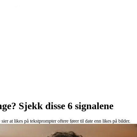
nge? Sjekk disse 6 signalene
r at likes på tekstprompter oftere fører til date enn likes på bilder.