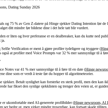
sons, Dating Sunday 2026
s og 75 % av Gen Z-datere på Hinge sjekker Dating Intention før de l
lget ditt mindre før bildene dine i det hele tatt blir vurdert.
nden er liten og hver preferanse er en dealbreaker, kan du kutte ned pub
 ja.
 Selfie Verification er ment å gjøre profiler tydeligere og tryggere (
Hing
gså at profiler med Voice Prompts var 32 % mer sannsynlige til å føre 
?
Notes var 41 % mer sannsynlige til å føre til en date (
Hinge newsro
ene dine som er verdt å teste før du hopper til algoritmeteorier.
ekker. Betalt synlighet kan forsterke en sterk profil, men den kan ik
rede har fikset den synlige sjekklisten og trenger den veien ut, er guid
er ukomfortable med AI-genererte profilbilder (
Hinge newsroom, AI 
 ser bedre ut, men virker mindre troverdige, kan fortsatt skade tilliten.