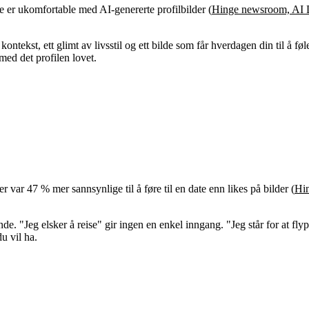
er ukomfortable med AI-genererte profilbilder (
Hinge newsroom, AI 
 i kontekst, ett glimt av livsstil og ett bilde som får hverdagen din til å
 med det profilen lovet.
ar 47 % mer sannsynlige til å føre til en date enn likes på bilder (
Hi
ende. "Jeg elsker å reise" gir ingen en enkel inngang. "Jeg står for at fl
u vil ha.