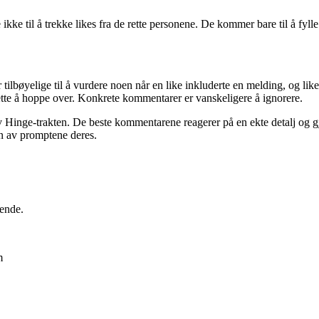
e til å trekke likes fra de rette personene. De kommer bare til å fylle 
lbøyelige til å vurdere noen når en like inkluderte en melding, og like
ette å hoppe over. Konkrete kommentarer er vanskeligere å ignorere.
 Hinge-trakten. De beste kommentarene reagerer på en ekte detalj og gj
en av promptene deres.
ende.
m