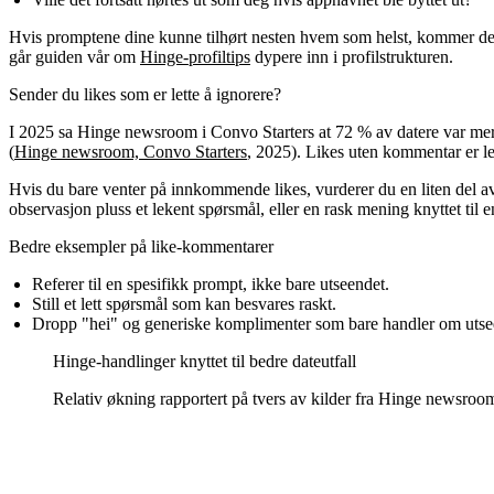
Hvis promptene dine kunne tilhørt nesten hvem som helst, kommer de ikk
går guiden vår om
Hinge-profiltips
dypere inn i profilstrukturen.
Sender du likes som er lette å ignorere?
I 2025 sa Hinge newsroom i Convo Starters at 72 % av datere var mer ti
(
Hinge newsroom, Convo Starters
, 2025). Likes uten kommentar er l
Hvis du bare venter på innkommende likes, vurderer du en liten del av
observasjon pluss et lekent spørsmål, eller en rask mening knyttet til 
Bedre eksempler på like-kommentarer
Referer til en spesifikk prompt, ikke bare utseendet.
Still et lett spørsmål som kan besvares raskt.
Dropp "hei" og generiske komplimenter som bare handler om utse
Hinge-handlinger knyttet til bedre dateutfall
Relativ økning rapportert på tvers av kilder fra Hinge newsroo