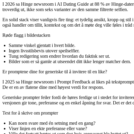
I 2026 sa Hinge newsroom i AI Dating Guide at 88 % av Hinge-datere 
troverdig ut, ikke som seks varianter av den samme filtrerte selfien.
En solid stack viser vanligvis fire ting: et tydelig ansikt, kropp og stil
også handler om tillit, kontekst og om det å møte deg ville føles i tråd
Røde flagg i bildestacken
Samme vinkel gjentatt i hvert bilde.
Ingen livsstilsbevis utover speilselfier.
Tung redigering som endrer hvordan du faktisk ser ut.
Bilder som er så gamle at utseendet ditt ikke lenger matcher dem.
Er promptene dine for generiske til å invitere til en like?
I 2025 sa Hinge newsroom i Prompt Feedback at likes på tekstprompter v
De er en av flatene dine med høyest verdi for respons.
Generiske prompter feiler fordi de høres ferdige ut i stedet for inviter
versjonen gir tone, preferanse og en enkel åpning for svar. Det er det d
Test for å skrive om prompter
Kan noen svare med én setning med en gang?
Viser linjen en ekte preferanse eller vane?
Ville det fortsatt hørtes ut som deg hvis appnavnet ble byttet ut?