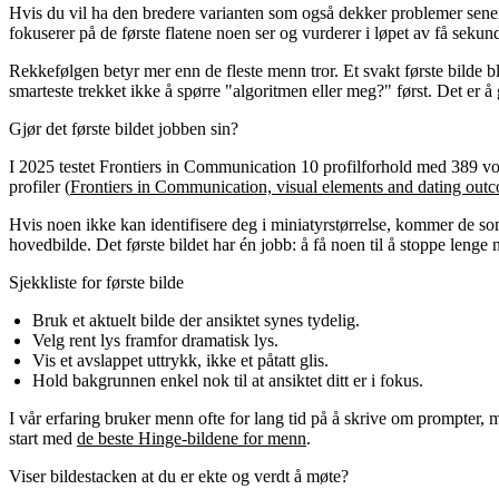
Hvis du vil ha den bredere varianten som også dekker problemer sene
fokuserer på de første flatene noen ser og vurderer i løpet av få sekund
Rekkefølgen betyr mer enn de fleste menn tror. Et svakt første bilde b
smarteste trekket ikke å spørre "algoritmen eller meg?" først. Det er å 
Gjør det første bildet jobben sin?
I 2025 testet Frontiers in Communication 10 profilforhold med 389 voks
profiler (
Frontiers in Communication, visual elements and dating out
Hvis noen ikke kan identifisere deg i miniatyrstørrelse, kommer de som 
hovedbilde. Det første bildet har én jobb: å få noen til å stoppe lenge nok
Sjekkliste for første bilde
Bruk et aktuelt bilde der ansiktet synes tydelig.
Velg rent lys framfor dramatisk lys.
Vis et avslappet uttrykk, ikke et påtatt glis.
Hold bakgrunnen enkel nok til at ansiktet ditt er i fokus.
I vår erfaring bruker menn ofte for lang tid på å skrive om prompter, 
start med
de beste Hinge-bildene for menn
.
Viser bildestacken at du er ekte og verdt å møte?