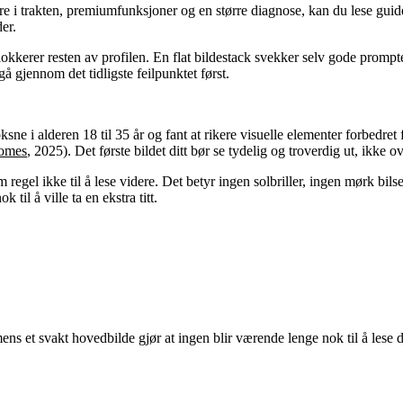
re i trakten, premiumfunksjoner og en større diagnose, kan du lese gu
er.
lokkerer resten av profilen. En flat bildestack svekker selv gode prompte
gå gjennom det tidligste feilpunktet først.
ne i alderen 18 til 35 år og fant at rikere visuelle elementer forbedret
comes
, 2025). Det første bildet ditt bør se tydelig og troverdig ut, ikke o
regel ikke til å lese videre. Det betyr ingen solbriller, ingen mørk bil
 til å ville ta en ekstra titt.
mens et svakt hovedbilde gjør at ingen blir værende lenge nok til å lese