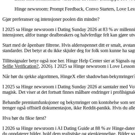
Hinge newsroom: Prompt Feedback, Convo Starters, Love Les
Gjør preferanser og intensjoner poolen din mindre?
I 2025 sa Hinge newsroom i Dating Sunday 2026 at 83 % av millennial
intensjoner, altfor trange dealbreakers og halvferdige felt kan gjøre utva
Start med de åpenbare filtrene. Hvis aldersspennet ditt er smalt, avsta
standarder. Det betyr at du ikke skjuler deg for folk som kunne ha sagt
Tillitssignaler betyr også noe her. Hinge Help Center sier at Signals og
Selfie Verification?
, 2026). I 2025 sa Hinge newsroom i Love Lessons o
Når bør du sjekke algoritmen, HingeX eller shadowban-bekymringer
I 2025 sa Hinge newsroom i Dating Sunday 2026 at samtaler med Voice 
magisk. Det viser at det fortsatt finnes målbare endringer i profilsignal
Behandle premiumfunksjoner og bekymringer om kontohelse som sene sj
trenger også offisiell dokumentasjon, ikke Reddit-panikk. Hvis du alle
Hva bør du fikse først?
I 2026 sa Hinge newsroom i AI Dating Guide at 88 % av Hinge-datere 
du oppdaterer bilder, hold dem realistiske og gjenkjennelige. Bilder som