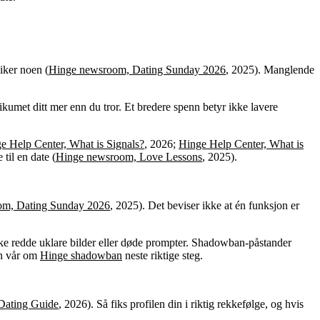
iker noen (
Hinge newsroom, Dating Sunday 2026
, 2025). Manglende
likumet ditt mer enn du tror. Et bredere spenn betyr ikke lavere
e Help Center, What is Signals?
, 2026;
Hinge Help Center, What is
til en date (
Hinge newsroom, Love Lessons
, 2025).
om, Dating Sunday 2026
, 2025). Det beviser ikke at én funksjon er
ke redde uklare bilder eller døde prompter. Shadowban-påstander
en vår om
Hinge shadowban
neste riktige steg.
Dating Guide
, 2026). Så fiks profilen din i riktig rekkefølge, og hvis