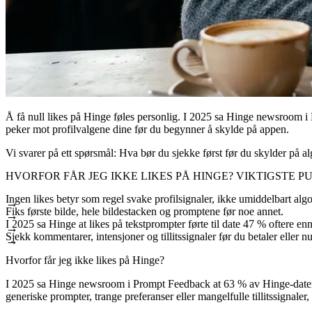
Å få null likes på Hinge føles personlig. I 2025 sa Hinge newsroom i 
peker mot profilvalgene dine før du begynner å skylde på appen.
Vi svarer på ett spørsmål: Hva bør du sjekke først før du skylder på a
HVORFOR FÅR JEG IKKE LIKES PÅ HINGE? VIKTIGSTE 
Ingen likes betyr som regel svake profilsignaler, ikke umiddelbart alg
Fiks første bilde, hele bildestacken og promptene før noe annet.
I 2025 sa Hinge at likes på tekstprompter førte til date 47 % oftere enn 
Sjekk kommentarer, intensjoner og tillitssignaler før du betaler eller nul
Hvorfor får jeg ikke likes på Hinge?
I 2025 sa Hinge newsroom i Prompt Feedback at 63 % av Hinge-datere 
generiske prompter, trange preferanser eller mangelfulle tillitssignaler, 