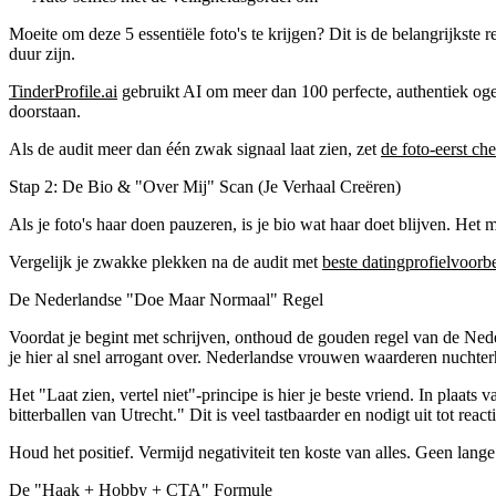
Moeite om deze 5 essentiële foto's te krijgen? Dit is de belangrijks
duur zijn.
TinderProfile.ai
gebruikt AI om meer dan 100 perfecte, authentiek o
doorstaan.
Als de audit meer dan één zwak signaal laat zien, zet
de foto-eerst che
Stap 2: De Bio & "Over Mij" Scan (Je Verhaal Creëren)
Als je foto's haar doen pauzeren, is je bio wat haar doet blijven. Het
Vergelijk je zwakke plekken na de audit met
beste datingprofielvoor
De Nederlandse "Doe Maar Normaal" Regel
Voordat je begint met schrijven, onthoud de gouden regel van de Nede
je hier al snel arrogant over. Nederlandse vrouwen waarderen nuchter
Het "Laat zien, vertel niet"-principe is hier je beste vriend. In plaa
bitterballen van Utrecht." Dit is veel tastbaarder en nodigt uit tot reacti
Houd het positief. Vermijd negativiteit ten koste van alles. Geen lang
De "Haak + Hobby + CTA" Formule