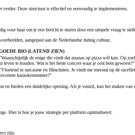
 verder. Deze structuur is effectief en eenvoudig te implementeren.
g voor haar om je een bericht te sturen door een simpele vraag te stell
 voorbeelden, aangepast aan de Nederlandse dating cultuur.
GOEDE BIO (LATEND ZIEN)
"Waarschijnlijk de enige die vindt dat ananas op pizza wél kan. Op zoe
in leven te houden. Wat is het beste concert waar je ooit bent geweest?"
"Vloeiend in sarcasme en filmcitaten. Je vindt me meestal op de racefie
favoriete karaokenummer?"
vant en bieden een duidelijke opening. Als je vastzit, kan het maken van
ge. Hier is hoe je jouw strategie per platform optimaliseert.
ct zijn.