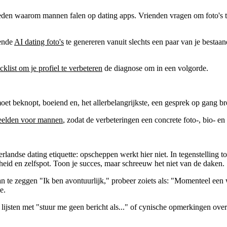
te reden waarom mannen falen op dating apps. Vrienden vragen om foto's
gende
AI dating foto's
te genereren vanuit slechts een paar van je bestaan
cklist om je profiel te verbeteren
de diagnose om in een volgorde.
 moet beknopt, boeiend en, het allerbelangrijkste, een gesprek op gang b
beelden voor mannen
, zodat de verbeteringen een concrete foto-, bio-
rlandse dating etiquette: opscheppen werkt hier niet. In tegenstelling
heid en zelfspot. Toon je succes, maar schreeuw het niet van de daken.
ts van te zeggen "Ik ben avontuurlijk," probeer zoiets als: "Momenteel 
e.
e lijsten met "stuur me geen bericht als..." of cynische opmerkingen ove