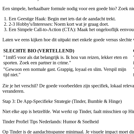
Een simpele, herhaalbare formule nodig voor een goede bio? Zoek niet
Een Geestige Haak:
Begin met iets dat de aandacht trekt.
2-3 Hobby's/Interesses:
Noem kort wat je graag doet.
Een Simpele Call-to-Action (CTA):
Maak het ongelooflijk eenvoudi
Laten we eens kijken hoe dit uitpakt met enkele goede versus slechte
SLECHTE BIO (VERTELLEND)
"1m85 voor als dat belangrijk is. Ik hou van reizen, lekker eten en
sporten. Zoek een partner in crime."
"Gewoon een normale gast. Grappig, loyaal en slim. Verspil mijn
tijd niet."
Zie je het verschil? De goede voorbeelden zijn specifiek, lokaal rele
veranderen.
Stap 3: De App-Specifieke Strategie (Tinder, Bumble & Hinge)
Niet elke app is hetzelfde. Wat werkt op Tinder, faalt misschien op Hin
Tinder Profiel Tips Nederlands: Humor & Snelheid
Op Tinder is de aandachtsspanne minimaal. Je visuele impact moet dire