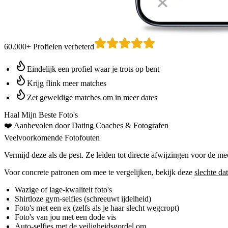
60.000+ Profielen verbeterd
Eindelijk een profiel waar je trots op bent
Krijg flink meer matches
Zet geweldige matches om in meer dates
Haal Mijn Beste Foto's
❤️
Aanbevolen door Dating Coaches
& Fotografen
Veelvoorkomende Fotofouten
Vermijd deze als de pest. Ze leiden tot directe afwijzingen voor de
Voor concrete patronen om mee te vergelijken, bekijk deze
slechte da
Wazige of lage-kwaliteit foto's
Shirtloze gym-selfies (schreeuwt ijdelheid)
Foto's met een ex (zelfs als je haar slecht wegcropt)
Foto's van jou met een dode vis
Auto-selfies met de veiligheidsgordel om