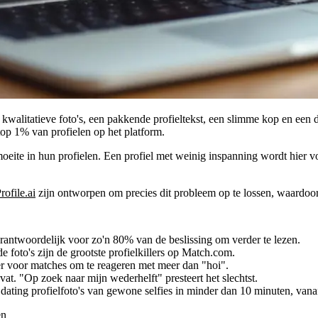
walitatieve foto's, een pakkende profieltekst, een slimme kop en een duid
top 1% van profielen op het platform.
eite in hun profielen. Een profiel met weinig inspanning wordt hier vol
rofile.ai
zijn ontworpen om precies dit probleem op te lossen, waardoor 
erantwoordelijk voor zo'n 80% van de beslissing om verder te lezen.
 foto's zijn de grootste profielkillers op Match.com.
ker voor matches om te reageren met meer dan "hoi".
vat. "Op zoek naar mijn wederhelft" presteert het slechtst.
 dating profielfoto's van gewone selfies in minder dan 10 minuten, vana
en