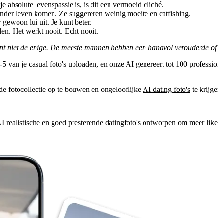
je absolute levenspassie is, is dit een vermoeid cliché.
ander leven komen. Ze suggereren weinig moeite en catfishing.
r gewoon lui uit. Je kunt beter.
en. Het werkt nooit. Echt nooit.
ent niet de enige. De meeste mannen hebben een handvol verouderde of l
van je casual foto's uploaden, en onze AI genereert tot 100 professione
e fotocollectie op te bouwen en ongelooflijke
AI dating foto's
te krijge
AI realistische en goed presterende datingfoto's ontworpen om meer likes