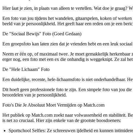
Hier laat je zien, in plaats van alleen te vertellen. Wat doe je graag? 
Een foto van jou tijdens het wandelen, gitaarspelen, koken of werken a
beeld van je persoonlijkheid. Het geeft haar een reden om je een berich
De "Sociaal Bewijs" Foto (Goed Gedaan)
Een groepsfoto kan laten zien dat je vrienden hebt en een leuk sociaa
Neem er één op, of maximaal twee. Je moet gemakkelijk herkenbaar zij
erger nog, een foto met een ex die onhandig is weggeknipt. Ze zal he
De "Hele Lichaam" Foto
Een duidelijke, recente, hele-lichaamsfoto is niet onderhandelbaar. He
Dit hoeft geen professionele foto te zijn. Een simpele foto van jou die
beoordelen van je persoonlijkheid.
Foto's Die Je Absoluut Moet Vermijden op Match.com
Het publiek op Match.com zoekt naar volwassenheid en stabiliteit. Be
is net zo cruciaal. Hier zijn enkele van de grootste boosdoeners:
Sportschool Selfies:
Ze schreeuwen ijdelheid en kunnen intimiderend