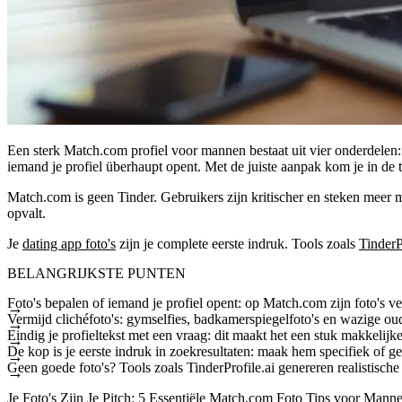
Een sterk Match.com profiel voor mannen bestaat uit vier onderdelen: k
iemand je profiel überhaupt opent. Met de juiste aanpak kom je in de 
Match.com is geen Tinder. Gebruikers zijn kritischer en steken meer mo
opvalt.
Je
dating app foto's
zijn je complete eerste indruk. Tools zoals
TinderP
BELANGRIJKSTE PUNTEN
Foto's bepalen of iemand je profiel opent: op Match.com zijn foto's v
Vermijd clichéfoto's: gymselfies, badkamerspiegelfoto's en wazige oude
Eindig je profieltekst met een vraag: dit maakt het een stuk makkelij
De kop is je eerste indruk in zoekresultaten: maak hem specifiek of ge
Geen goede foto's? Tools zoals TinderProfile.ai genereren realistische
Je Foto's Zijn Je Pitch: 5 Essentiële Match.com Foto Tips voor Mann