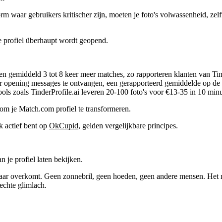
orm waar gebruikers kritischer zijn, moeten je foto's volwassenheid, zelfve
je profiel überhaupt wordt geopend.
n gemiddeld 3 tot 8 keer meer matches, zo rapporteren klanten van Tind
r opening messages te ontvangen, een gerapporteerd gemiddelde op de 
ols zoals TinderProfile.ai leveren 20-100 foto's voor €13-35 in 10 min
om je Match.com profiel te transformeren.
k actief bent op
OkCupid
, gelden vergelijkbare principes.
n je profiel laten bekijken.
baar overkomt. Geen zonnebril, geen hoeden, geen andere mensen. Het 
rechte glimlach.