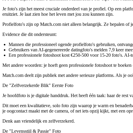
Je foto's zijn het meest cruciale onderdeel van je profiel. Op een platf
eruitziet. Je laat zien hoe het leven met jou zou kunnen zijn.
Profielfoto's zijn op Match.com niet alleen belangrijk. Ze bepalen of 
Evidence die dit ondersteunt:
Mannen die professioneel ogende profielfoto's gebruiken, ontvange
Gebruikers van AI-gegenereerde datingfoto's melden 7,9 keer mee
Een professionele fotoshoot kost €250-500 voor 15-20 foto's. AI-to
Met andere woorden: je hoeft geen professionele fotoshoot te boeken 
Match.com deelt zijn publiek met andere serieuze platforms. Als je oo
De "Zelfverzekerde Blik" Eerste Foto
Je hoofdfoto is je digitale handdruk. Het heeft één taak: haar de rest va
Dit moet een kwalitatieve, solo foto zijn waarop je warm en benader
je oogcontact maakt met de camera, of net iets opzij kijkt, met een op
Denk aan vriendelijk en zelfverzekerd.
De "Levensstijl & Passie" Foto