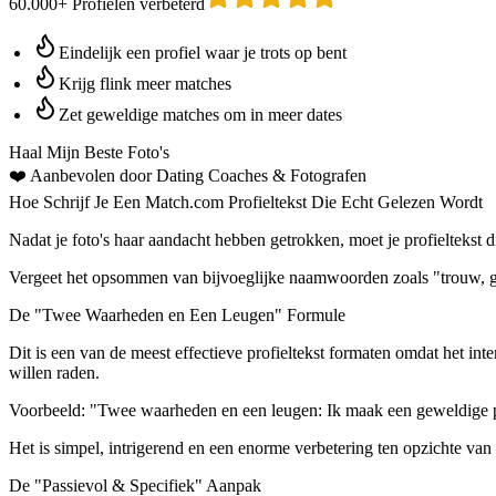
60.000+ Profielen verbeterd
Eindelijk een profiel waar je trots op bent
Krijg flink meer matches
Zet geweldige matches om in meer dates
Haal Mijn Beste Foto's
❤️
Aanbevolen door Dating Coaches
& Fotografen
Hoe Schrijf Je Een Match.com Profieltekst Die Echt Gelezen Wordt
Nadat je foto's haar aandacht hebben getrokken, moet je profieltekst 
Vergeet het opsommen van bijvoeglijke naamwoorden zoals "trouw, gra
De "Twee Waarheden en Een Leugen" Formule
Dit is een van de meest effectieve profieltekst formaten omdat het inte
willen raden.
Voorbeeld:
"Twee waarheden en een leugen: Ik maak een geweldige pael
Het is simpel, intrigerend en een enorme verbetering ten opzichte va
De "Passievol & Specifiek" Aanpak