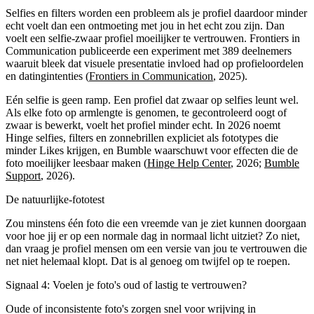
Selfies en filters worden een probleem als je profiel daardoor minder
echt voelt dan een ontmoeting met jou in het echt zou zijn. Dan
voelt een selfie-zwaar profiel moeilijker te vertrouwen. Frontiers in
Communication publiceerde een experiment met 389 deelnemers
waaruit bleek dat visuele presentatie invloed had op profieloordelen
en datingintenties (
Frontiers in Communication
, 2025).
Eén selfie is geen ramp. Een profiel dat zwaar op selfies leunt wel.
Als elke foto op armlengte is genomen, te gecontroleerd oogt of
zwaar is bewerkt, voelt het profiel minder echt. In 2026 noemt
Hinge selfies, filters en zonnebrillen expliciet als fototypes die
minder Likes krijgen, en Bumble waarschuwt voor effecten die de
foto moeilijker leesbaar maken (
Hinge Help Center
, 2026;
Bumble
Support
, 2026).
De natuurlijke-fototest
Zou minstens één foto die een vreemde van je ziet kunnen doorgaan
voor hoe jij er op een normale dag in normaal licht uitziet? Zo niet,
dan vraag je profiel mensen om een versie van jou te vertrouwen die
net niet helemaal klopt. Dat is al genoeg om twijfel op te roepen.
Signaal 4: Voelen je foto's oud of lastig te vertrouwen?
Oude of inconsistente foto's zorgen snel voor wrijving in