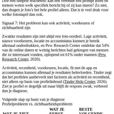
Doe één simpele reactietest: kan een vreemde één prompt lezen en
meteen weten welk specifiek bericht hij of zij kan sturen? Zo niet,
dan dragen je foto's het hele profiel alleen. Dat is te veel druk voor
welke fotostapel dan ook.
Signaal 7: Het probleem kan ook activiteit, voorkeuren of
zichtbaarheid zijn
Zwakke resultaten zijn niet altijd een foto-oordeel. Lage activiteit,
nauwe voorkeuren, locatie en accountstatus kunnen je bereik
allemaal onderdrukken, en Pew Research Center ontdekte dat 54%
van de online daters te weinig berichten had gekregen van mensen
die ze interessant vonden, oplopend tot 61% onder mannen (
Pew
Research Center
, 2020).
Activiteit, recentheid, voorkeuren, locatie, fit met de app en
accountstatus kunnen allemaal je resultaten beïnvloeden. Tinder zegt
dat het profielen aanbeveelt met factoren als activiteit en recentheid,
niet alleen op basis van profielinhoud (
Tinder Help Center
, 2026).
Ziet je profiel er degelijk uit maar blijft de respons zwak, verbreed
dan je diagnose.
Volgende stap op basis van je diagnose
Profielprobleem vs. zichtbaarheidsprobleem
WAT JE
BESTE
WAT JE ZIET
EERST
VOLGENDE