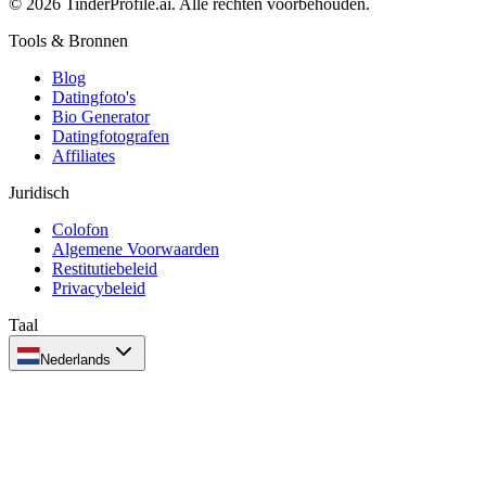
© 2026 TinderProfile.ai. Alle rechten voorbehouden.
Tools & Bronnen
Blog
Datingfoto's
Bio Generator
Datingfotografen
Affiliates
Juridisch
Colofon
Algemene Voorwaarden
Restitutiebeleid
Privacybeleid
Taal
Nederlands