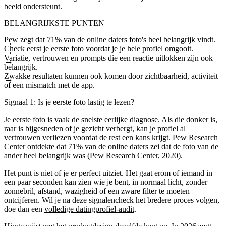
beeld ondersteunt.
BELANGRIJKSTE PUNTEN
Pew zegt dat 71% van de online daters foto's heel belangrijk vindt.
Check eerst je eerste foto voordat je je hele profiel omgooit.
Variatie, vertrouwen en prompts die een reactie uitlokken zijn ook
belangrijk.
Zwakke resultaten kunnen ook komen door zichtbaarheid, activiteit
of een mismatch met de app.
Signaal 1: Is je eerste foto lastig te lezen?
Je eerste foto is vaak de snelste eerlijke diagnose. Als die donker is,
raar is bijgesneden of je gezicht verbergt, kan je profiel al
vertrouwen verliezen voordat de rest een kans krijgt. Pew Research
Center ontdekte dat 71% van de online daters zei dat de foto van de
ander heel belangrijk was (
Pew Research Center
, 2020).
Het punt is niet of je er perfect uitziet. Het gaat erom of iemand in
een paar seconden kan zien wie je bent, in normaal licht, zonder
zonnebril, afstand, wazigheid of een zware filter te moeten
ontcijferen. Wil je na deze signalencheck het bredere proces volgen,
doe dan een
volledige datingprofiel-audit
.