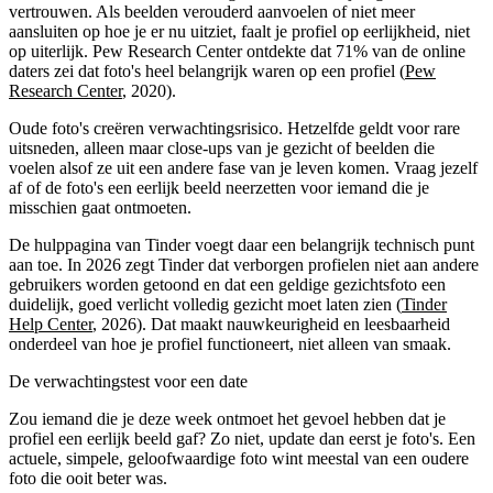
vertrouwen. Als beelden verouderd aanvoelen of niet meer
aansluiten op hoe je er nu uitziet, faalt je profiel op eerlijkheid, niet
op uiterlijk. Pew Research Center ontdekte dat 71% van de online
daters zei dat foto's heel belangrijk waren op een profiel (
Pew
Research Center
, 2020).
Oude foto's creëren verwachtingsrisico. Hetzelfde geldt voor rare
uitsneden, alleen maar close-ups van je gezicht of beelden die
voelen alsof ze uit een andere fase van je leven komen. Vraag jezelf
af of de foto's een eerlijk beeld neerzetten voor iemand die je
misschien gaat ontmoeten.
De hulppagina van Tinder voegt daar een belangrijk technisch punt
aan toe. In 2026 zegt Tinder dat verborgen profielen niet aan andere
gebruikers worden getoond en dat een geldige gezichtsfoto een
duidelijk, goed verlicht volledig gezicht moet laten zien (
Tinder
Help Center
, 2026). Dat maakt nauwkeurigheid en leesbaarheid
onderdeel van hoe je profiel functioneert, niet alleen van smaak.
De verwachtingstest voor een date
Zou iemand die je deze week ontmoet het gevoel hebben dat je
profiel een eerlijk beeld gaf? Zo niet, update dan eerst je foto's. Een
actuele, simpele, geloofwaardige foto wint meestal van een oudere
foto die ooit beter was.