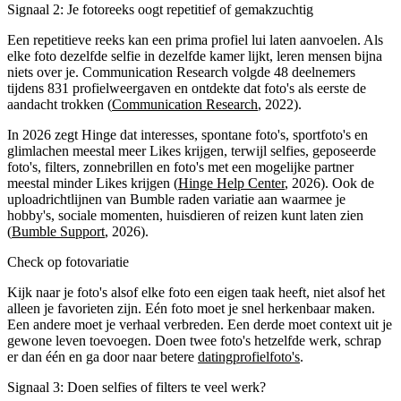
Signaal 2: Je fotoreeks oogt repetitief of gemakzuchtig
Een repetitieve reeks kan een prima profiel lui laten aanvoelen. Als
elke foto dezelfde selfie in dezelfde kamer lijkt, leren mensen bijna
niets over je. Communication Research volgde 48 deelnemers
tijdens 831 profielweergaven en ontdekte dat foto's als eerste de
aandacht trokken (
Communication Research
, 2022).
In 2026 zegt Hinge dat interesses, spontane foto's, sportfoto's en
glimlachen meestal meer Likes krijgen, terwijl selfies, geposeerde
foto's, filters, zonnebrillen en foto's met een mogelijke partner
meestal minder Likes krijgen (
Hinge Help Center
, 2026). Ook de
uploadrichtlijnen van Bumble raden variatie aan waarmee je
hobby's, sociale momenten, huisdieren of reizen kunt laten zien
(
Bumble Support
, 2026).
Check op fotovariatie
Kijk naar je foto's alsof elke foto een eigen taak heeft, niet alsof het
alleen je favorieten zijn. Eén foto moet je snel herkenbaar maken.
Een andere moet je verhaal verbreden. Een derde moet context uit je
gewone leven toevoegen. Doen twee foto's hetzelfde werk, schrap
er dan één en ga door naar betere
datingprofielfoto's
.
Signaal 3: Doen selfies of filters te veel werk?