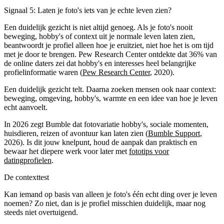
Signaal 5: Laten je foto's iets van je echte leven zien?
Een duidelijk gezicht is niet altijd genoeg. Als je foto's nooit
beweging, hobby's of context uit je normale leven laten zien,
beantwoordt je profiel alleen hoe je eruitziet, niet hoe het is om tijd
met je door te brengen. Pew Research Center ontdekte dat 36% van
de online daters zei dat hobby's en interesses heel belangrijke
profielinformatie waren (
Pew Research Center
, 2020).
Een duidelijk gezicht telt. Daarna zoeken mensen ook naar context:
beweging, omgeving, hobby's, warmte en een idee van hoe je leven
echt aanvoelt.
In 2026 zegt Bumble dat fotovariatie hobby's, sociale momenten,
huisdieren, reizen of avontuur kan laten zien (
Bumble Support
,
2026). Is dit jouw knelpunt, houd de aanpak dan praktisch en
bewaar het diepere werk voor later met
fototips voor
datingprofielen
.
De contexttest
Kan iemand op basis van alleen je foto's één echt ding over je leven
noemen? Zo niet, dan is je profiel misschien duidelijk, maar nog
steeds niet overtuigend.