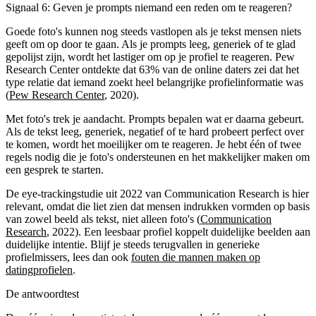
Signaal 6: Geven je prompts niemand een reden om te reageren?
Goede foto's kunnen nog steeds vastlopen als je tekst mensen niets
geeft om op door te gaan. Als je prompts leeg, generiek of te glad
gepolijst zijn, wordt het lastiger om op je profiel te reageren. Pew
Research Center ontdekte dat 63% van de online daters zei dat het
type relatie dat iemand zoekt heel belangrijke profielinformatie was
(
Pew Research Center
, 2020).
Met foto's trek je aandacht. Prompts bepalen wat er daarna gebeurt.
Als de tekst leeg, generiek, negatief of te hard probeert perfect over
te komen, wordt het moeilijker om te reageren. Je hebt één of twee
regels nodig die je foto's ondersteunen en het makkelijker maken om
een gesprek te starten.
De eye-trackingstudie uit 2022 van Communication Research is hier
relevant, omdat die liet zien dat mensen indrukken vormden op basis
van zowel beeld als tekst, niet alleen foto's (
Communication
Research
, 2022). Een leesbaar profiel koppelt duidelijke beelden aan
duidelijke intentie. Blijf je steeds terugvallen in generieke
profielmissers, lees dan ook
fouten die mannen maken op
datingprofielen
.
De antwoordtest