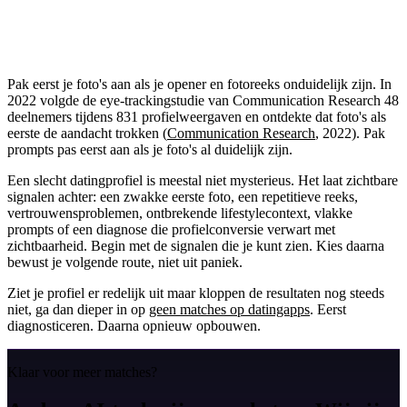
Pak eerst je foto's aan als je opener en fotoreeks onduidelijk zijn. In
2022 volgde de eye-trackingstudie van Communication Research 48
deelnemers tijdens 831 profielweergaven en ontdekte dat foto's als
eerste de aandacht trokken (
Communication Research
, 2022). Pak
prompts pas eerst aan als je foto's al duidelijk zijn.
Een slecht datingprofiel is meestal niet mysterieus. Het laat zichtbare
signalen achter: een zwakke eerste foto, een repetitieve reeks,
vertrouwensproblemen, ontbrekende lifestylecontext, vlakke
prompts of een diagnose die profielconversie verwart met
zichtbaarheid. Begin met de signalen die je kunt zien. Kies daarna
bewust je volgende route, niet uit paniek.
Ziet je profiel er redelijk uit maar kloppen de resultaten nog steeds
niet, ga dan dieper in op
geen matches op datingapps
. Eerst
diagnosticeren. Daarna opnieuw opbouwen.
Klaar voor meer matches?