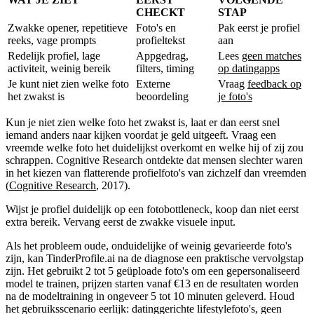
CHECKT
STAP
Zwakke opener, repetitieve
Foto's en
Pak eerst je profiel
reeks, vage prompts
profieltekst
aan
Redelijk profiel, lage
Appgedrag,
Lees
geen matches
activiteit, weinig bereik
filters, timing
op datingapps
Je kunt niet zien welke foto
Externe
Vraag
feedback op
het zwakst is
beoordeling
je foto's
Kun je niet zien welke foto het zwakst is, laat er dan eerst snel
iemand anders naar kijken voordat je geld uitgeeft. Vraag een
vreemde welke foto het duidelijkst overkomt en welke hij of zij zou
schrappen. Cognitive Research ontdekte dat mensen slechter waren
in het kiezen van flatterende profielfoto's van zichzelf dan vreemden
(
Cognitive Research
, 2017).
Wijst je profiel duidelijk op een fotobottleneck, koop dan niet eerst
extra bereik. Vervang eerst de zwakke visuele input.
Als het probleem oude, onduidelijke of weinig gevarieerde foto's
zijn, kan TinderProfile.ai na de diagnose een praktische vervolgstap
zijn. Het gebruikt 2 tot 5 geüploade foto's om een gepersonaliseerd
model te trainen, prijzen starten vanaf €13 en de resultaten worden
na de modeltraining in ongeveer 5 tot 10 minuten geleverd. Houd
het gebruiksscenario eerlijk: datinggerichte lifestylefoto's, geen