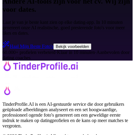
Andere AI-tools zijn voor het cv. Wij zijn
voor dates.
Laat je van je beste kant zien op elke dating-app. In 10 minuten
genereert onze AI realistische, goed presterende foto's voor meer
likes en dates.
Haal Mijn Beste Foto's
Bekijk voorbeelden
60.000+ profielen verbeterd
·
Klaar in 10 minuten
·
Aanbevolen door
dating coaches
TinderProfile.AI is een AI-gestuurde service die door gebruikers
geüploade afbeeldingen analyseert en een set hoogwaardige,
professioneel ogende foto's genereert om een geweldige eerste
indruk te maken op datingprofielen en de kans op meer matches te
vergroten.