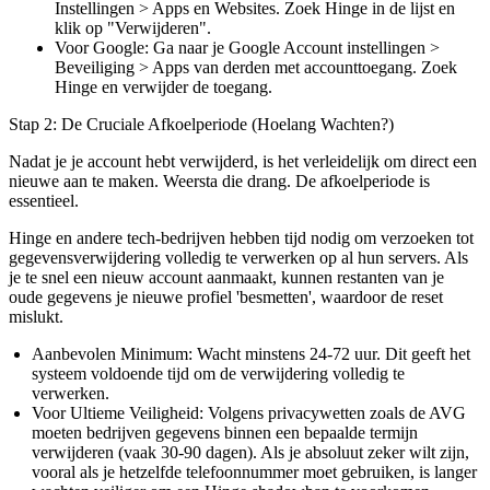
Instellingen > Apps en Websites. Zoek Hinge in de lijst en
klik op "Verwijderen".
Voor Google:
Ga naar je Google Account instellingen >
Beveiliging > Apps van derden met accounttoegang. Zoek
Hinge en verwijder de toegang.
Stap 2: De Cruciale Afkoelperiode (Hoelang Wachten?)
Nadat je je account hebt verwijderd, is het verleidelijk om direct een
nieuwe aan te maken. Weersta die drang. De afkoelperiode is
essentieel.
Hinge en andere tech-bedrijven hebben tijd nodig om verzoeken tot
gegevensverwijdering volledig te verwerken op al hun servers. Als
je te snel een nieuw account aanmaakt, kunnen restanten van je
oude gegevens je nieuwe profiel 'besmetten', waardoor de reset
mislukt.
Aanbevolen Minimum:
Wacht minstens
24-72 uur
. Dit geeft het
systeem voldoende tijd om de verwijdering volledig te
verwerken.
Voor Ultieme Veiligheid:
Volgens privacywetten zoals de AVG
moeten bedrijven gegevens binnen een bepaalde termijn
verwijderen (vaak 30-90 dagen). Als je absoluut zeker wilt zijn,
vooral als je hetzelfde telefoonnummer moet gebruiken, is langer