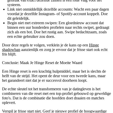
gebruik van exact dezelfde zinnen is een rode vlag voor het
systeem.
Link niet onmiddellijk dezelfde accounts:
Wacht een paar dagen
voordat je dezelfde Instagram- of Spotify-account koppelt. Doe
dit geleidelijk.
Begin niet met extreem swipen:
Een gloednieuw account dat
binnen een uur honderden profielen naar rechts swipet, gedraagt
zich als een bot. Doe het rustig aan. Swipe bedachtzaam, zoals
een echte gebruiker zou doen.
Door deze regels te volgen, verklein je de kans op een
Hinge
shadowban
aanzienlijk en zorg je ervoor dat je frisse start ook echt
fris blijft.
Conclusie: Maak Je Hinge Reset de Moeite Waard
Een Hinge reset is een krachtig hulpmiddel, maar het is slechts de
helft van de strijd. Het opent de deur voor een tweede kans, maar
het garandeert niet dat je er succesvol doorheen loopt.
De echte sleutel tot het transformeren van je datingleven is het
combineren van die reset met een top-profiel gebouwd op geweldige
foto's. Dat is de combinatie die hoofden doet draaien en matches
oplevert.
Verspil je frisse start niet. Geef je nieuwe profiel de hoogwaardige