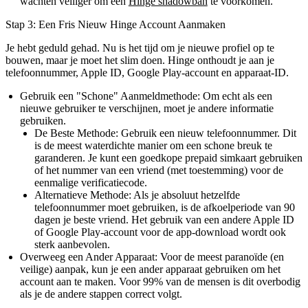
wachten veiliger om een
Hinge shadowban
te voorkomen.
Stap 3: Een Fris Nieuw Hinge Account Aanmaken
Je hebt geduld gehad. Nu is het tijd om je nieuwe profiel op te
bouwen, maar je moet het slim doen. Hinge onthoudt je aan je
telefoonnummer, Apple ID, Google Play-account en apparaat-ID.
Gebruik een "Schone" Aanmeldmethode:
Om echt als een
nieuwe gebruiker te verschijnen, moet je andere informatie
gebruiken.
De Beste Methode:
Gebruik een
nieuw telefoonnummer
. Dit
is de meest waterdichte manier om een schone breuk te
garanderen. Je kunt een goedkope prepaid simkaart gebruiken
of het nummer van een vriend (met toestemming) voor de
eenmalige verificatiecode.
Alternatieve Methode:
Als je absoluut hetzelfde
telefoonnummer moet gebruiken, is de afkoelperiode van 90
dagen je beste vriend. Het gebruik van een andere Apple ID
of Google Play-account voor de app-download wordt ook
sterk aanbevolen.
Overweeg een Ander Apparaat:
Voor de meest paranoïde (en
veilige) aanpak, kun je een ander apparaat gebruiken om het
account aan te maken. Voor 99% van de mensen is dit overbodig
als je de andere stappen correct volgt.