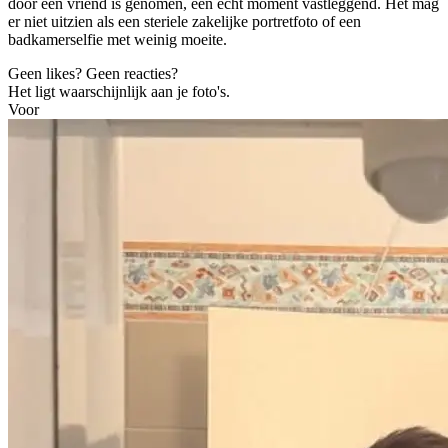
door een vriend is genomen, een echt moment vastleggend. Het mag
er niet uitzien als een steriele zakelijke portretfoto of een
badkamerselfie met weinig moeite.
Geen likes? Geen reacties?
Het ligt waarschijnlijk aan je foto's.
Voor