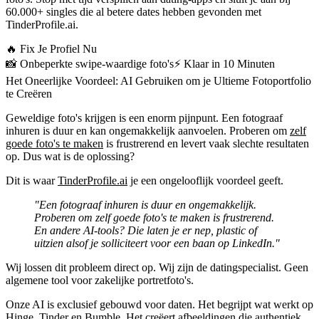
60.000+ singles die al betere dates hebben gevonden met
TinderProfile.ai.
🔥
Fix Je Profiel Nu
📸
Onbeperkte swipe-waardige foto's
⚡️
Klaar in 10 Minuten
Het Oneerlijke Voordeel: AI Gebruiken om je Ultieme Fotoportfolio
te Creëren
Geweldige foto's krijgen is een enorm pijnpunt. Een fotograaf
inhuren is duur en kan ongemakkelijk aanvoelen. Proberen om
zelf
goede foto's te maken
is frustrerend en levert vaak slechte resultaten
op. Dus wat is de oplossing?
Dit is waar
TinderProfile.ai
je een ongelooflijk voordeel geeft.
"Een fotograaf inhuren is duur en ongemakkelijk.
Proberen om zelf goede foto's te maken is frustrerend.
En andere AI-tools? Die laten je er nep, plastic of
uitzien alsof je solliciteert voor een baan op LinkedIn."
Wij lossen dit probleem direct op. Wij zijn de datingspecialist. Geen
algemene tool voor zakelijke portretfoto's.
Onze AI is exclusief gebouwd voor daten.
Het begrijpt wat werkt op
Hinge, Tinder en Bumble. Het creëert afbeeldingen die authentiek,