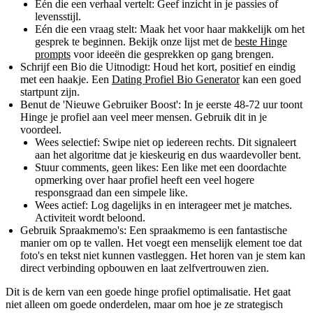
Eén die een verhaal vertelt:
Geef inzicht in je passies of
levensstijl.
Eén die een vraag stelt:
Maak het voor haar makkelijk om het
gesprek te beginnen. Bekijk onze lijst met de
beste Hinge
prompts
voor ideeën die gesprekken op gang brengen.
Schrijf een Bio die Uitnodigt:
Houd het kort, positief en eindig
met een haakje. Een
Dating Profiel Bio Generator
kan een goed
startpunt zijn.
Benut de 'Nieuwe Gebruiker Boost':
In je eerste 48-72 uur toont
Hinge je profiel aan veel meer mensen. Gebruik dit in je
voordeel.
Wees selectief:
Swipe niet op iedereen rechts. Dit signaleert
aan het algoritme dat je kieskeurig en dus waardevoller bent.
Stuur comments, geen likes:
Een like met een doordachte
opmerking over haar profiel heeft een veel hogere
responsgraad dan een simpele like.
Wees actief:
Log dagelijks in en interageer met je matches.
Activiteit wordt beloond.
Gebruik Spraakmemo's:
Een spraakmemo is een fantastische
manier om op te vallen. Het voegt een menselijk element toe dat
foto's en tekst niet kunnen vastleggen. Het horen van je stem kan
direct verbinding opbouwen en laat zelfvertrouwen zien.
Dit is de kern van een goede hinge profiel optimalisatie. Het gaat
niet alleen om goede onderdelen, maar om hoe je ze strategisch