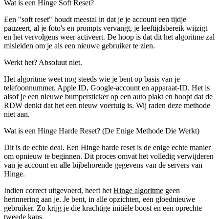
Wat is een Hinge Soft Reset?
Een "soft reset" houdt meestal in dat je je account een tijdje
pauzeert, al je foto's en prompts vervangt, je leeftijdsbereik wijzigt
en het vervolgens weer activeert. De hoop is dat dit het algoritme zal
misleiden om je als een nieuwe gebruiker te zien.
Werkt het? Absoluut niet.
Het algoritme weet nog steeds wie je bent op basis van je
telefoonnummer, Apple ID, Google-account en apparaat-ID. Het is
alsof je een nieuwe bumpersticker op een auto plakt en hoopt dat de
RDW denkt dat het een nieuw voertuig is.
Wij raden deze methode
niet aan.
Wat is een Hinge Harde Reset? (De Enige Methode Die Werkt)
Dit is de echte deal. Een
Hinge harde reset
is de enige echte manier
om opnieuw te beginnen. Dit proces omvat het volledig verwijderen
van je account en alle bijbehorende gegevens van de servers van
Hinge.
Indien correct uitgevoerd, heeft het
Hinge algoritme
geen
herinnering aan je. Je bent, in alle opzichten, een gloednieuwe
gebruiker. Zo krijg je die krachtige initiële boost en een oprechte
tweede kans.