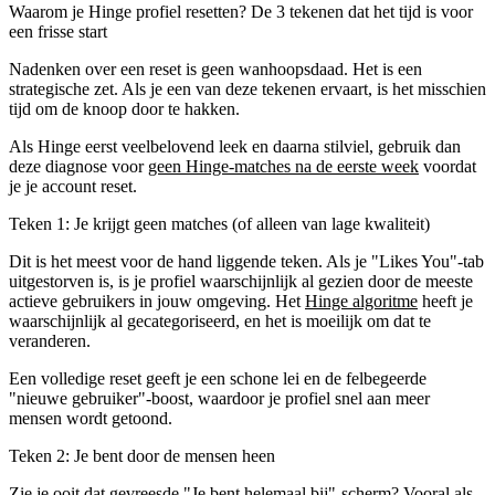
Waarom je Hinge profiel resetten? De 3 tekenen dat het tijd is voor
een frisse start
Nadenken over een reset is geen wanhoopsdaad. Het is een
strategische zet. Als je een van deze tekenen ervaart, is het misschien
tijd om de knoop door te hakken.
Als Hinge eerst veelbelovend leek en daarna stilviel, gebruik dan
deze diagnose voor
geen Hinge-matches na de eerste week
voordat
je je account reset.
Teken 1: Je krijgt geen matches (of alleen van lage kwaliteit)
Dit is het meest voor de hand liggende teken. Als je "Likes You"-tab
uitgestorven is, is je profiel waarschijnlijk al gezien door de meeste
actieve gebruikers in jouw omgeving. Het
Hinge algoritme
heeft je
waarschijnlijk al gecategoriseerd, en het is moeilijk om dat te
veranderen.
Een volledige reset geeft je een schone lei en de felbegeerde
"nieuwe gebruiker"-boost, waardoor je profiel snel aan meer
mensen wordt getoond.
Teken 2: Je bent door de mensen heen
Zie je ooit dat gevreesde "Je bent helemaal bij"-scherm? Vooral als