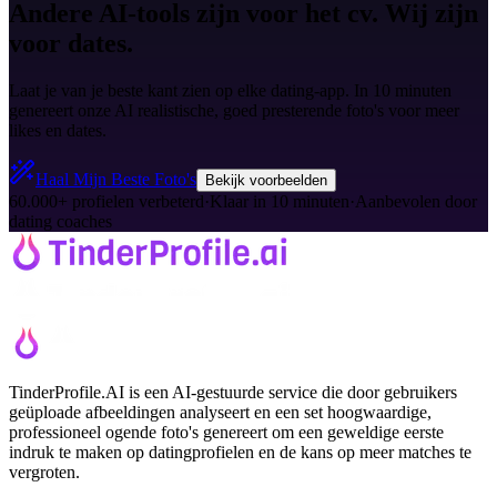
Andere AI-tools zijn voor het cv. Wij zijn
voor dates.
Laat je van je beste kant zien op elke dating-app. In 10 minuten
genereert onze AI realistische, goed presterende foto's voor meer
likes en dates.
Haal Mijn Beste Foto's
Bekijk voorbeelden
60.000+ profielen verbeterd
·
Klaar in 10 minuten
·
Aanbevolen door
dating coaches
TinderProfile.AI is een AI-gestuurde service die door gebruikers
geüploade afbeeldingen analyseert en een set hoogwaardige,
professioneel ogende foto's genereert om een geweldige eerste
indruk te maken op datingprofielen en de kans op meer matches te
vergroten.