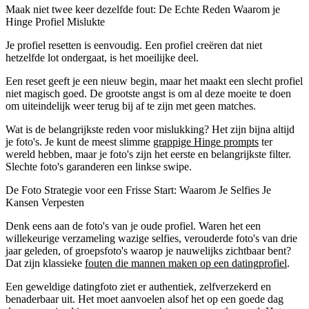
Maak niet twee keer dezelfde fout: De Echte Reden Waarom je
Hinge Profiel Mislukte
Je profiel resetten is eenvoudig. Een profiel creëren dat niet
hetzelfde lot ondergaat, is het moeilijke deel.
Een reset geeft je een nieuw begin, maar het maakt een slecht profiel
niet magisch goed. De grootste angst is om al deze moeite te doen
om uiteindelijk weer terug bij af te zijn met geen matches.
Wat is de belangrijkste reden voor mislukking? Het zijn bijna altijd
je foto's. Je kunt de meest slimme
grappige Hinge prompts
ter
wereld hebben, maar je foto's zijn het eerste en belangrijkste filter.
Slechte foto's garanderen een linkse swipe.
De Foto Strategie voor een Frisse Start: Waarom Je Selfies Je
Kansen Verpesten
Denk eens aan de foto's van je oude profiel. Waren het een
willekeurige verzameling wazige selfies, verouderde foto's van drie
jaar geleden, of groepsfoto's waarop je nauwelijks zichtbaar bent?
Dat zijn klassieke
fouten die mannen maken op een datingprofiel
.
Een geweldige datingfoto ziet er authentiek, zelfverzekerd en
benaderbaar uit. Het moet aanvoelen alsof het op een goede dag