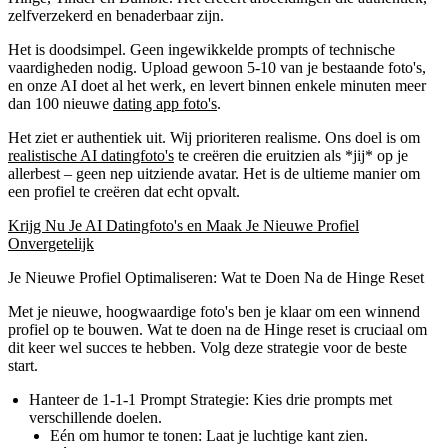
zelfverzekerd en benaderbaar zijn.
Het is doodsimpel.
Geen ingewikkelde prompts of technische
vaardigheden nodig. Upload gewoon 5-10 van je bestaande foto's,
en onze AI doet al het werk, en levert binnen enkele minuten meer
dan 100 nieuwe
dating app foto's
.
Het ziet er authentiek uit.
Wij prioriteren realisme. Ons doel is om
realistische AI datingfoto's
te creëren die eruitzien als *jij* op je
allerbest – geen nep uitziende avatar. Het is de ultieme manier om
een profiel te creëren dat echt opvalt.
Krijg Nu Je AI Datingfoto's en Maak Je Nieuwe Profiel
Onvergetelijk
Je Nieuwe Profiel Optimaliseren: Wat te Doen Na de Hinge Reset
Met je nieuwe, hoogwaardige foto's ben je klaar om een winnend
profiel op te bouwen. Wat te doen na de Hinge reset is cruciaal om
dit keer wel succes te hebben. Volg deze strategie voor de beste
start.
Hanteer de 1-1-1 Prompt Strategie:
Kies drie prompts met
verschillende doelen.
Eén om humor te tonen:
Laat je luchtige kant zien.