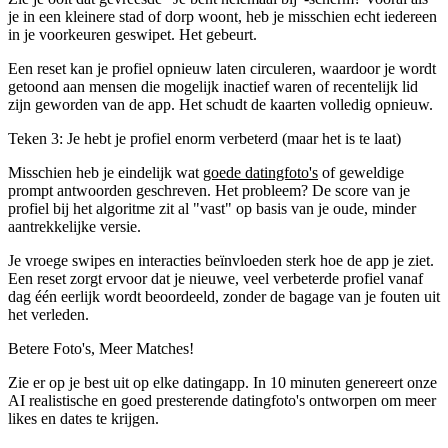
je in een kleinere stad of dorp woont, heb je misschien echt iedereen
in je voorkeuren geswipet. Het gebeurt.
Een reset kan je profiel opnieuw laten circuleren, waardoor je wordt
getoond aan mensen die mogelijk inactief waren of recentelijk lid
zijn geworden van de app. Het schudt de kaarten volledig opnieuw.
Teken 3: Je hebt je profiel enorm verbeterd (maar het is te laat)
Misschien heb je eindelijk wat
goede datingfoto's
of geweldige
prompt antwoorden geschreven. Het probleem? De score van je
profiel bij het algoritme zit al "vast" op basis van je oude, minder
aantrekkelijke versie.
Je vroege swipes en interacties beïnvloeden sterk hoe de app je ziet.
Een reset zorgt ervoor dat je nieuwe, veel verbeterde profiel vanaf
dag één eerlijk wordt beoordeeld, zonder de bagage van je fouten uit
het verleden.
Betere Foto's,
Meer Matches!
Zie er op je best uit op elke datingapp. In 10 minuten genereert onze
AI realistische en goed presterende datingfoto's ontworpen om meer
likes en dates te krijgen.