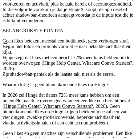
voorkeuren en activiteit, plus betaald bereik of accountgezondheid.
In die volgorde voorkom je dat je HingeX koopt, de app reset of
achter shadowban-theorieën aanjaagt voordat je de inputs test die je
echt kunt veranderen.
BELANGRIJKSTE PUNTEN
Geen likes betekent meestal een bottleneck, geen verborgen straf.
Begin met foto's en prompts voordat je naar betaalde zichtbaarheid
kijkt.
Hinge zegt dat likes met een bericht 72% meer kans hebben om te
worden overwogen (
Hinge Help Center, What are Convo Starters?
,
2026).
Zie shadowban-paniek als de laatste tak, niet als de eerste.
Waarom krijg ik geen binnenkomende likes op Hinge?
In 2026 zei Hinge dat daters 72% meer kans hebben om een
potentiële match te overwegen wanneer een like een bericht bevat
(
Hinge Help Center, What are Convo Starters?
, 2026). Geen
binnenkomende likes op Hinge krijgen betekent meestal een van
vier dingen: zwakke profielconversie, beperkte zichtbaarheid,
vlakke activiteitssignalen of een echt accountprobleem.
Geen likes en geen matches zijn verschillende problemen. Een like