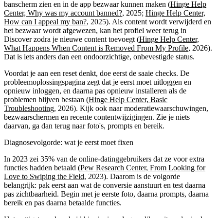
banscherm zien en in de app bezwaar kunnen maken (
Hinge Help
Center, Why was my account banned?
, 2025;
Hinge Help Center,
How can I appeal my ban?
, 2025). Als content wordt verwijderd en
het bezwaar wordt afgewezen, kan het profiel weer terug in
Discover zodra je nieuwe content toevoegt (
Hinge Help Center,
What Happens When Content is Removed From My Profile
, 2026).
Dat is iets anders dan een ondoorzichtige, onbevestigde status.
Voordat je aan een reset denkt, doe eerst de saaie checks. De
probleemoplossingspagina zegt dat je eerst moet uitloggen en
opnieuw inloggen, en daarna pas opnieuw installeren als de
problemen blijven bestaan (
Hinge Help Center, Basic
Troubleshooting
, 2026). Kijk ook naar moderatiewaarschuwingen,
bezwaarschermen en recente contentwijzigingen. Zie je niets
daarvan, ga dan terug naar foto's, prompts en bereik.
Diagnosevolgorde: wat je eerst moet fixen
In 2023 zei 35% van de online-datinggebruikers dat ze voor extra
functies hadden betaald (
Pew Research Center, From Looking for
Love to Swiping the Field
, 2023). Daarom is de volgorde
belangrijk: pak eerst aan wat de conversie aanstuurt en test daarna
pas zichtbaarheid. Begin met je eerste foto, daarna prompts, daarna
bereik en pas daarna betaalde functies.