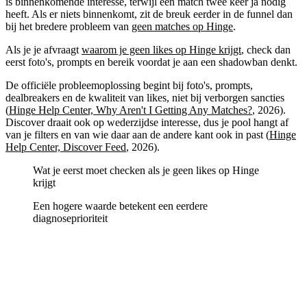
is binnenkomende interesse, terwijl een match twee keer ja nodig
heeft. Als er niets binnenkomt, zit de breuk eerder in de funnel dan
bij het bredere probleem van
geen matches op Hinge
.
Als je je afvraagt
waarom je geen likes op Hinge krijgt
, check dan
eerst foto's, prompts en bereik voordat je aan een shadowban denkt.
De officiële probleemoplossing begint bij foto's, prompts,
dealbreakers en de kwaliteit van likes, niet bij verborgen sancties
(
Hinge Help Center, Why Aren't I Getting Any Matches?
, 2026).
Discover draait ook op wederzijdse interesse, dus je pool hangt af
van je filters en van wie daar aan de andere kant ook in past (
Hinge
Help Center, Discover Feed
, 2026).
Wat je eerst moet checken als je geen likes op Hinge
krijgt
Een hogere waarde betekent een eerdere
diagnoseprioriteit