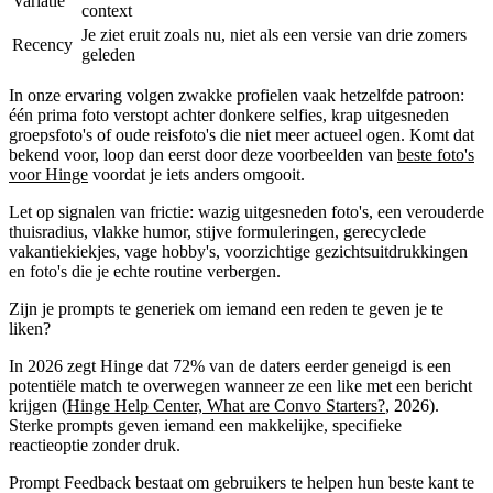
Variatie
context
Je ziet eruit zoals nu, niet als een versie van drie zomers
Recency
geleden
In onze ervaring volgen zwakke profielen vaak hetzelfde patroon:
één prima foto verstopt achter donkere selfies, krap uitgesneden
groepsfoto's of oude reisfoto's die niet meer actueel ogen. Komt dat
bekend voor, loop dan eerst door deze voorbeelden van
beste foto's
voor Hinge
voordat je iets anders omgooit.
Let op signalen van frictie: wazig uitgesneden foto's, een verouderde
thuisradius, vlakke humor, stijve formuleringen, gerecyclede
vakantiekiekjes, vage hobby's, voorzichtige gezichtsuitdrukkingen
en foto's die je echte routine verbergen.
Zijn je prompts te generiek om iemand een reden te geven je te
liken?
In 2026 zegt Hinge dat 72% van de daters eerder geneigd is een
potentiële match te overwegen wanneer ze een like met een bericht
krijgen (
Hinge Help Center, What are Convo Starters?
, 2026).
Sterke prompts geven iemand een makkelijke, specifieke
reactieoptie zonder druk.
Prompt Feedback bestaat om gebruikers te helpen hun beste kant te