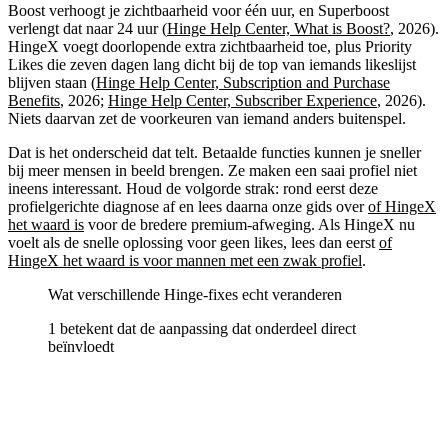
Boost verhoogt je zichtbaarheid voor één uur, en Superboost
verlengt dat naar 24 uur (
Hinge Help Center, What is Boost?
, 2026).
HingeX voegt doorlopende extra zichtbaarheid toe, plus Priority
Likes die zeven dagen lang dicht bij de top van iemands likeslijst
blijven staan (
Hinge Help Center, Subscription and Purchase
Benefits
, 2026;
Hinge Help Center, Subscriber Experience
, 2026).
Niets daarvan zet de voorkeuren van iemand anders buitenspel.
Dat is het onderscheid dat telt. Betaalde functies kunnen je sneller
bij meer mensen in beeld brengen. Ze maken een saai profiel niet
ineens interessant. Houd de volgorde strak: rond eerst deze
profielgerichte diagnose af en lees daarna onze gids over
of HingeX
het waard is
voor de bredere premium-afweging. Als HingeX nu
voelt als de snelle oplossing voor geen likes, lees dan eerst
of
HingeX het waard is voor mannen met een zwak profiel
.
Wat verschillende Hinge-fixes echt veranderen
1 betekent dat de aanpassing dat onderdeel direct
beïnvloedt