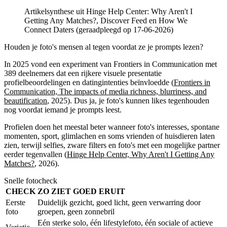
Artikelsynthese uit Hinge Help Center: Why Aren't I
Getting Any Matches?, Discover Feed en How We
Connect Daters (geraadpleegd op 17-06-2026)
Houden je foto's mensen al tegen voordat ze je prompts lezen?
In 2025 vond een experiment van Frontiers in Communication met
389 deelnemers dat een rijkere visuele presentatie
profielbeoordelingen en datingintenties beïnvloedde (
Frontiers in
Communication, The impacts of media richness, blurriness, and
beautification
, 2025). Dus ja, je foto's kunnen likes tegenhouden
nog voordat iemand je prompts leest.
Profielen doen het meestal beter wanneer foto's interesses, spontane
momenten, sport, glimlachen en soms vrienden of huisdieren laten
zien, terwijl selfies, zware filters en foto's met een mogelijke partner
eerder tegenvallen (
Hinge Help Center, Why Aren't I Getting Any
Matches?
, 2026).
Snelle fotocheck
CHECK
ZO ZIET GOED ERUIT
Eerste
Duidelijk gezicht, goed licht, geen verwarring door
foto
groepen, geen zonnebril
Eén sterke solo, één lifestylefoto, één sociale of actieve