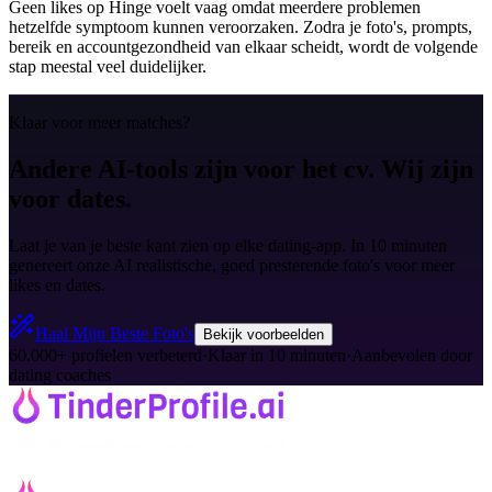
Geen likes op Hinge voelt vaag omdat meerdere problemen
hetzelfde symptoom kunnen veroorzaken. Zodra je foto's, prompts,
bereik en accountgezondheid van elkaar scheidt, wordt de volgende
stap meestal veel duidelijker.
Klaar voor meer matches?
Andere AI-tools zijn voor het cv. Wij zijn
voor dates.
Laat je van je beste kant zien op elke dating-app. In 10 minuten
genereert onze AI realistische, goed presterende foto's voor meer
likes en dates.
Haal Mijn Beste Foto's
Bekijk voorbeelden
60.000+ profielen verbeterd
·
Klaar in 10 minuten
·
Aanbevolen door
dating coaches