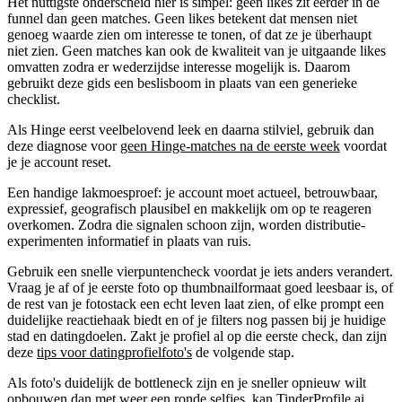
Het nuttigste onderscheid hier is simpel: geen likes zit eerder in de
funnel dan geen matches. Geen likes betekent dat mensen niet
genoeg waarde zien om interesse te tonen, of dat ze je überhaupt
niet zien. Geen matches kan ook de kwaliteit van je uitgaande likes
omvatten zodra er wederzijdse interesse mogelijk is. Daarom
gebruikt deze gids een beslisboom in plaats van een generieke
checklist.
Als Hinge eerst veelbelovend leek en daarna stilviel, gebruik dan
deze diagnose voor
geen Hinge-matches na de eerste week
voordat
je je account reset.
Een handige lakmoesproef: je account moet actueel, betrouwbaar,
expressief, geografisch plausibel en makkelijk om op te reageren
overkomen. Zodra die signalen schoon zijn, worden distributie-
experimenten informatief in plaats van ruis.
Gebruik een snelle vierpuntencheck voordat je iets anders verandert.
Vraag je af of je eerste foto op thumbnailformaat goed leesbaar is, of
de rest van je fotostack een echt leven laat zien, of elke prompt een
duidelijke reactiehaak biedt en of je filters nog passen bij je huidige
stad en datingdoelen. Zakt je profiel al op die eerste check, dan zijn
deze
tips voor datingprofielfoto's
de volgende stap.
Als foto's duidelijk de bottleneck zijn en je sneller opnieuw wilt
opbouwen dan met weer een ronde selfies, kan TinderProfile.ai