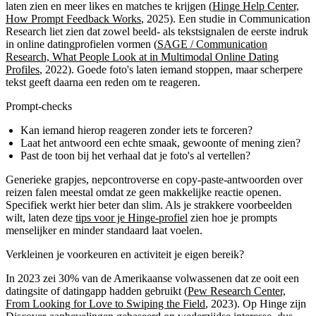
laten zien en meer likes en matches te krijgen (
Hinge Help Center,
How Prompt Feedback Works
, 2025). Een studie in Communication
Research liet zien dat zowel beeld- als tekstsignalen de eerste indruk
in online datingprofielen vormen (
SAGE / Communication
Research, What People Look at in Multimodal Online Dating
Profiles
, 2022). Goede foto's laten iemand stoppen, maar scherpere
tekst geeft daarna een reden om te reageren.
Prompt-checks
Kan iemand hierop reageren zonder iets te forceren?
Laat het antwoord een echte smaak, gewoonte of mening zien?
Past de toon bij het verhaal dat je foto's al vertellen?
Generieke grapjes, nepcontroverse en copy-paste-antwoorden over
reizen falen meestal omdat ze geen makkelijke reactie openen.
Specifiek werkt hier beter dan slim. Als je strakkere voorbeelden
wilt, laten deze
tips voor je Hinge-profiel
zien hoe je prompts
menselijker en minder standaard laat voelen.
Verkleinen je voorkeuren en activiteit je eigen bereik?
In 2023 zei 30% van de Amerikaanse volwassenen dat ze ooit een
datingsite of datingapp hadden gebruikt (
Pew Research Center,
From Looking for Love to Swiping the Field
, 2023). Op Hinge zijn