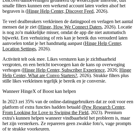
Discover-aanbevelingen gebaseerd op wederzijdse interesse, dus
smalle filters kunnen een werkend account laten voelen alsof het
begraven is (
Hinge Help Center, Discover Feed
, 2026).
Te veel dealbreakers verkleinen de datingpool en verlagen het aantal
mensen dat je ziet (
Hinge, How We Connect Daters
, 2026). Locatie
is nog zo'n makkelijke misser, omdat de app die niet automatisch
bijwerkt. Een verhuizing of reis kan je bereik dus verouderd laten
aanvoelen totdat je het handmatig aanpast (
Hinge Help Center,
Location Settings
, 2026).
Activiteit telt ook mee. Likes versturen kan je zichtbaarheid
vergroten, en een bericht toevoegen kan de kans op overweging
verhogen (
Hinge Help Center, Subscriber Experience
, 2026;
Hinge
Help Center, What are Convo Starters?
, 2026). Strakke filters plus
stille likes verkleinen tegelijk je bereik en je conversie.
Wanneer HingeX of Boost kan helpen
In 2023 zei 35% van de online-datinggebruikers dat ze ooit voor een
platform of extra functies hadden betaald (
Pew Research Center,
From Looking for Love to Swiping the Field
, 2023). Premium
extra's kunnen helpen wanneer vindbaarheid het probleem is, maar
het zijn versterkers. Ze repareren geen zwakke foto's, vage prompts
of te strakke voorkeuren.