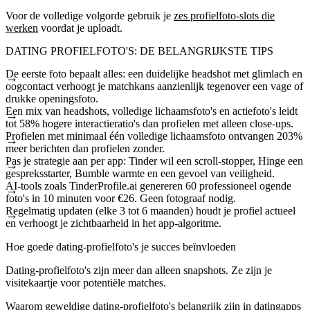
Voor de volledige volgorde gebruik je
zes profielfoto-slots die
werken
voordat je uploadt.
DATING PROFIELFOTO'S: DE BELANGRIJKSTE TIPS
De eerste foto bepaalt alles: een duidelijke headshot met glimlach en
oogcontact verhoogt je matchkans aanzienlijk tegenover een vage of
drukke openingsfoto.
Een mix van headshots, volledige lichaamsfoto's en actiefoto's leidt
tot 58% hogere interactieratio's dan profielen met alleen close-ups.
Profielen met minimaal één volledige lichaamsfoto ontvangen 203%
meer berichten dan profielen zonder.
Pas je strategie aan per app: Tinder wil een scroll-stopper, Hinge een
gespreksstarter, Bumble warmte en een gevoel van veiligheid.
AI-tools zoals TinderProfile.ai genereren 60 professioneel ogende
foto's in 10 minuten voor €26. Geen fotograaf nodig.
Regelmatig updaten (elke 3 tot 6 maanden) houdt je profiel actueel
en verhoogt je zichtbaarheid in het app-algoritme.
Hoe goede dating-profielfoto's je succes beïnvloeden
Dating-profielfoto's zijn meer dan alleen snapshots. Ze zijn je
visitekaartje voor potentiële matches.
Waarom geweldige dating-profielfoto's belangrijk zijn in datingapps