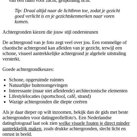
van een raam voor zacht, gelijkmatig licht.
Tip:
Draai altijd naar de lichtbron toe, zodat je gezicht
goed verlicht is en je gezichtskenmerken naar voren
komen.
Achtergronden kiezen die jouw stijl ondersteunen
De achtergrond van je foto zegt veel over jou. Een rommelige of
chaotische achtergrond kan afleiden van je gezicht, terwijl een
schone, visueel aantrekkelijke achtergrond je algehele uitstraling
versterkt.
Goede achtergrondkeuzes:
Schone, opgeruimde ruimtes
Natuurlijke buitenomgevingen
Interessante (maar niet afleidende) architectonische elementen
Lifestylelocaties (sportschool, café, strand)
Wazige achtergronden die diepte creëren
Als je daar dieper op wilt inzoomen, bekijk dan de gids met beste
achtergronden voor datingprofielfoto's. Een Nederlandse
datingfotograaf laat ook zien
welke visuele fouten je direct minder
aantrekkelijk maken
, zoals drukke achtergronden, slecht licht en
onrust in beeld.