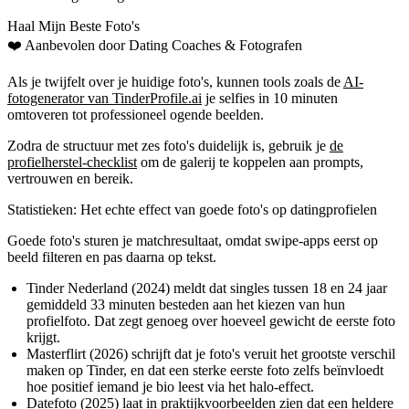
Haal Mijn Beste Foto's
❤️
Aanbevolen door Dating Coaches
& Fotografen
Als je twijfelt over je huidige foto's, kunnen tools zoals de
AI-
fotogenerator van TinderProfile.ai
je selfies in 10 minuten
omtoveren tot professioneel ogende beelden.
Zodra de structuur met zes foto's duidelijk is, gebruik je
de
profielherstel-checklist
om de galerij te koppelen aan prompts,
vertrouwen en bereik.
Statistieken: Het echte effect van goede foto's op datingprofielen
Goede foto's sturen je matchresultaat, omdat swipe-apps eerst op
beeld filteren en pas daarna op tekst.
Tinder Nederland (2024) meldt dat singles tussen 18 en 24 jaar
gemiddeld 33 minuten besteden aan het kiezen van hun
profielfoto. Dat zegt genoeg over hoeveel gewicht de eerste foto
krijgt.
Masterflirt (2026) schrijft dat je foto's veruit het grootste verschil
maken op Tinder, en dat een sterke eerste foto zelfs beïnvloedt
hoe positief iemand je bio leest via het halo-effect.
Datefoto (2025) laat in praktijkvoorbeelden zien dat een heldere