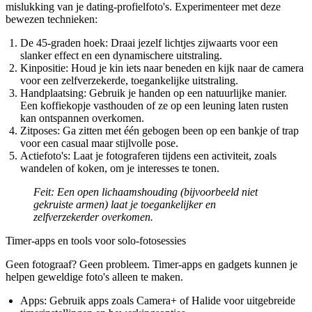
mislukking van je dating-profielfoto's. Experimenteer met deze
bewezen technieken:
De 45-graden hoek:
Draai jezelf lichtjes zijwaarts voor een
slanker effect en een dynamischere uitstraling.
Kinpositie:
Houd je kin iets naar beneden en kijk naar de camera
voor een zelfverzekerde, toegankelijke uitstraling.
Handplaatsing:
Gebruik je handen op een natuurlijke manier.
Een koffiekopje vasthouden of ze op een leuning laten rusten
kan ontspannen overkomen.
Zitposes:
Ga zitten met één gebogen been op een bankje of trap
voor een casual maar stijlvolle pose.
Actiefoto's:
Laat je fotograferen tijdens een activiteit, zoals
wandelen of koken, om je interesses te tonen.
Feit:
Een open lichaamshouding (bijvoorbeeld niet
gekruiste armen) laat je toegankelijker en
zelfverzekerder overkomen.
Timer-apps en tools voor solo-fotosessies
Geen fotograaf? Geen probleem. Timer-apps en gadgets kunnen je
helpen geweldige foto's alleen te maken.
Apps:
Gebruik apps zoals Camera+ of Halide voor uitgebreide