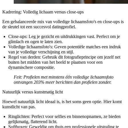
Kadrering: Volledig lichaam versus close-ups
Een gebalanceerde mix van volledige lichaamsfoto's en close-ups is
de sleutel tot een succesvol datingprofiel.
Close-ups:
Leg je gezicht en uitdrukkingen vast. Perfect om je
glimlach en ogen te laten zien.
Volledige lichaamsfoto's:
Geven potentiële matches een indruk
van je volledige verschijning en stijl.
Regel van derden:
Gebruik dit fotografieprincipe om jezelf net
buiten het midden van het beeld te plaatsen voor een
dynamischere compositie.
Feit:
Profielen met minstens één volledige lichaamsfoto
ontvangen
203% meer berichten
dan profielen zonder.
Natuurlijk versus kunstmatig licht
Hoewel natuurlijk licht ideaal is, is het soms geen optie. Hier komt
kunstlicht van pas.
Ringlichten:
Perfect voor selfies en binnenopnamen, ze bieden
gelijkmatig, flatterend licht.
Softboxen:
Geweldig om thuis een professionele uitstraling te