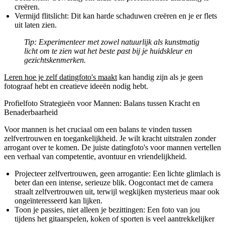
creëren.
Vermijd flitslicht:
Dit kan harde schaduwen creëren en je er flets
uit laten zien.
Tip:
Experimenteer met zowel natuurlijk als kunstmatig
licht om te zien wat het beste past bij je huidskleur en
gezichtskenmerken.
Leren hoe je zelf datingfoto's maakt
kan handig zijn als je geen
fotograaf hebt en creatieve ideeën nodig hebt.
Profielfoto Strategieën voor Mannen: Balans tussen Kracht en
Benaderbaarheid
Voor mannen is het cruciaal om een balans te vinden tussen
zelfvertrouwen en toegankelijkheid. Je wilt kracht uitstralen zonder
arrogant over te komen. De juiste datingfoto's voor mannen vertellen
een verhaal van competentie, avontuur en vriendelijkheid.
Projecteer zelfvertrouwen, geen arrogantie:
Een lichte glimlach is
beter dan een intense, serieuze blik. Oogcontact met de camera
straalt zelfvertrouwen uit, terwijl wegkijken mysterieus maar ook
ongeïnteresseerd kan lijken.
Toon je passies, niet alleen je bezittingen:
Een foto van jou
tijdens het gitaarspelen, koken of sporten is veel aantrekkelijker