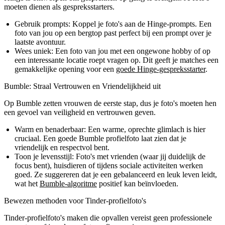
moeten dienen als gespreksstarters.
Gebruik prompts:
Koppel je foto's aan de Hinge-prompts. Een
foto van jou op een bergtop past perfect bij een prompt over je
laatste avontuur.
Wees uniek:
Een foto van jou met een ongewone hobby of op
een interessante locatie roept vragen op. Dit geeft je matches een
gemakkelijke opening voor een
goede Hinge-gespreksstarter
.
Bumble: Straal Vertrouwen en Vriendelijkheid uit
Op Bumble zetten vrouwen de eerste stap, dus je foto's moeten hen
een gevoel van veiligheid en vertrouwen geven.
Warm en benaderbaar:
Een warme, oprechte glimlach is hier
cruciaal. Een goede Bumble profielfoto laat zien dat je
vriendelijk en respectvol bent.
Toon je levensstijl:
Foto's met vrienden (waar jij duidelijk de
focus bent), huisdieren of tijdens sociale activiteiten werken
goed. Ze suggereren dat je een gebalanceerd en leuk leven leidt,
wat het
Bumble-algoritme
positief kan beïnvloeden.
Bewezen methoden voor Tinder-profielfoto's
Tinder-profielfoto's maken die opvallen vereist geen professionele