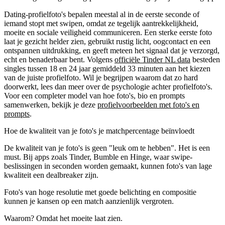
Dating-profielfoto's bepalen meestal al in de eerste seconde of
iemand stopt met swipen, omdat ze tegelijk aantrekkelijkheid,
moeite en sociale veiligheid communiceren. Een sterke eerste foto
laat je gezicht helder zien, gebruikt rustig licht, oogcontact en een
ontspannen uitdrukking, en geeft meteen het signaal dat je verzorgd,
echt en benaderbaar bent. Volgens
officiële Tinder NL data
besteden
singles tussen 18 en 24 jaar gemiddeld 33 minuten aan het kiezen
van de juiste profielfoto. Wil je begrijpen waarom dat zo hard
doorwerkt, lees dan meer over de psychologie achter profielfoto's.
Voor een completer model van hoe foto's, bio en prompts
samenwerken, bekijk je deze
profielvoorbeelden met foto's en
prompts
.
Hoe de kwaliteit van je foto's je matchpercentage beïnvloedt
De kwaliteit van je foto's is geen "leuk om te hebben". Het is een
must. Bij apps zoals Tinder, Bumble en Hinge, waar swipe-
beslissingen in seconden worden gemaakt, kunnen foto's van lage
kwaliteit een dealbreaker zijn.
Foto's van hoge resolutie met goede belichting en compositie
kunnen je kansen op een match aanzienlijk vergroten.
Waarom? Omdat het moeite laat zien.