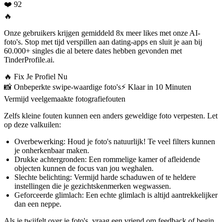
❤️ 92
🔥
Onze gebruikers krijgen gemiddeld 8x meer likes met onze AI-
foto's. Stop met tijd verspillen aan dating-apps en sluit je aan bij
60.000+ singles die al betere dates hebben gevonden met
TinderProfile.ai.
🔥
Fix Je Profiel Nu
📸
Onbeperkte swipe-waardige foto's
⚡️
Klaar in 10 Minuten
Vermijd veelgemaakte fotografiefouten
Zelfs kleine fouten kunnen een anders geweldige foto verpesten. Let
op deze valkuilen:
Overbewerking:
Houd je foto's natuurlijk! Te veel filters kunnen
je onherkenbaar maken.
Drukke achtergronden:
Een rommelige kamer of afleidende
objecten kunnen de focus van jou weghalen.
Slechte belichting:
Vermijd harde schaduwen of te heldere
instellingen die je gezichtskenmerken wegwassen.
Geforceerde glimlach:
Een echte glimlach is altijd aantrekkelijker
dan een neppe.
Als je twijfelt over je foto's, vraag een vriend om feedback of begin