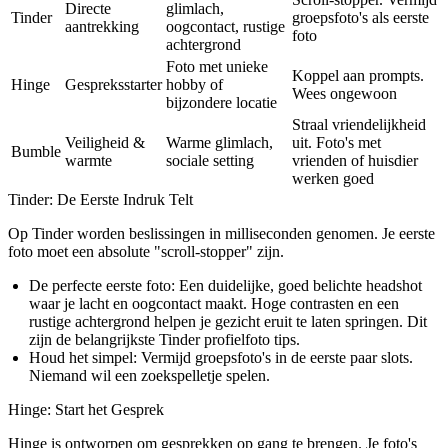
Directe
glimlach,
Tinder
groepsfoto's als eerste
aantrekking
oogcontact, rustige
foto
achtergrond
Foto met unieke
Koppel aan prompts.
Hinge
Gespreksstarter
hobby of
Wees ongewoon
bijzondere locatie
Straal vriendelijkheid
Veiligheid &
Warme glimlach,
uit. Foto's met
Bumble
warmte
sociale setting
vrienden of huisdier
werken goed
Tinder: De Eerste Indruk Telt
Op Tinder worden beslissingen in milliseconden genomen. Je eerste
foto moet een absolute "scroll-stopper" zijn.
De perfecte eerste foto:
Een duidelijke, goed belichte headshot
waar je lacht en oogcontact maakt. Hoge contrasten en een
rustige achtergrond helpen je gezicht eruit te laten springen. Dit
zijn de belangrijkste Tinder profielfoto tips.
Houd het simpel:
Vermijd groepsfoto's in de eerste paar slots.
Niemand wil een zoekspelletje spelen.
Hinge: Start het Gesprek
Hinge is ontworpen om gesprekken op gang te brengen. Je foto's