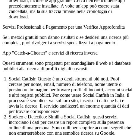
download, incluse le app gratuite. Cerca nell'elenco delle app
precedentemente installate. A volte un'app può essere stata
cancellata, ma la sua traccia rimane nella cronologia di
download.
Servizi Professionali a Pagamento per una Verifica Approfondita
Se i metodi gratuiti non danno risultati o se desideri una ricerca più
completa, puoi rivolgerti a servizi specializzati a pagamento.
App "Catch-a-Cheater" e servizi di ricerca inversa
Questi strumenti sono progettati per scandagliare il web e i database
pubblici alla ricerca di profili digitali nascosti.
Social Catfish:
Questo è uno degli strumenti più noti. Puoi
cercare per nome, email, numero di telefono, nome utente o
persino un'immagine per trovare profili di incontri, account social
e altri registri pubblici. Per
come usare Social Catfish in Italia
, il
processo è semplice: vai sul loro sito, inserisci i dati che hai e
avvia la ricerca. Il servizio analizzerà un'enorme quantità di dati
per trovare corrispondenze.
Spokeo e Detectico:
Simili a Social Catfish, questi servizi
incrociano i dati per creare un report completo sulla presenza
online di una persona. Sono utili per scoprire account segreti che
non emergerebbero con una semplice ricerca su Google.