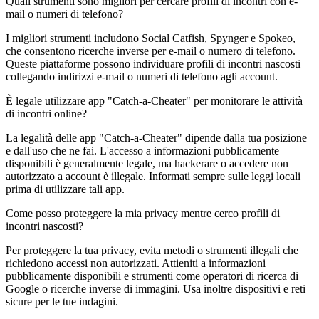
Quali strumenti sono migliori per cercare profili di incontri con e-
mail o numeri di telefono?
I migliori strumenti includono
Social Catfish
,
Spynger
e
Spokeo
,
che consentono ricerche inverse per e-mail o numero di telefono.
Queste piattaforme possono individuare profili di incontri nascosti
collegando indirizzi e-mail o numeri di telefono agli account.
È legale utilizzare app "Catch-a-Cheater" per monitorare le attività
di incontri online?
La legalità delle app "Catch-a-Cheater" dipende dalla tua posizione
e dall'uso che ne fai. L'accesso a informazioni pubblicamente
disponibili è generalmente legale, ma hackerare o accedere non
autorizzato a account è illegale. Informati sempre sulle leggi locali
prima di utilizzare tali app.
Come posso proteggere la mia privacy mentre cerco profili di
incontri nascosti?
Per proteggere la tua privacy, evita metodi o strumenti illegali che
richiedono accessi non autorizzati. Attieniti a informazioni
pubblicamente disponibili e strumenti come operatori di ricerca di
Google o ricerche inverse di immagini. Usa inoltre dispositivi e reti
sicure per le tue indagini.