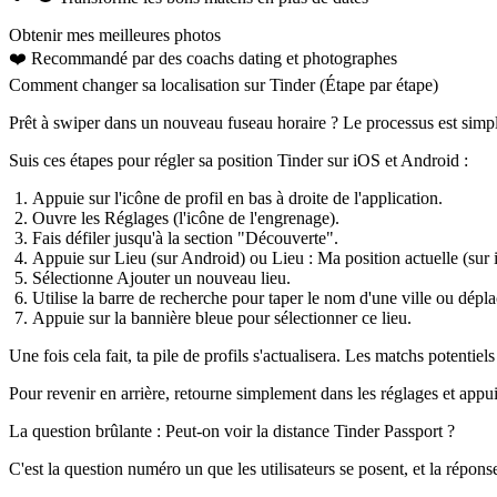
Obtenir mes meilleures photos
❤️
Recommandé par des coachs dating
et photographes
Comment changer sa localisation sur Tinder (Étape par étape)
Prêt à swiper dans un nouveau fuseau horaire ? Le processus est simpl
Suis ces étapes pour
régler sa position Tinder
sur iOS et Android :
Appuie sur l'
icône de profil
en bas à droite de l'application.
Ouvre les
Réglages
(l'icône de l'engrenage).
Fais défiler jusqu'à la section "Découverte".
Appuie sur
Lieu
(sur Android) ou
Lieu : Ma position actuelle
(sur 
Sélectionne
Ajouter un nouveau lieu
.
Utilise la barre de recherche pour taper le nom d'une ville ou déplac
Appuie sur la bannière bleue pour sélectionner ce lieu.
Une fois cela fait, ta pile de profils s'actualisera. Les matchs potentie
Pour revenir en arrière, retourne simplement dans les réglages et appu
La question brûlante : Peut-on voir la distance Tinder Passport ?
C'est la question numéro un que les utilisateurs se posent, et la répons