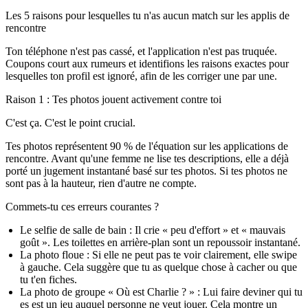
Les 5 raisons pour lesquelles tu n'as aucun match sur les applis de
rencontre
Ton téléphone n'est pas cassé, et l'application n'est pas truquée.
Coupons court aux rumeurs et identifions les raisons exactes pour
lesquelles ton profil est ignoré, afin de les corriger une par une.
Raison 1 : Tes photos jouent activement contre toi
C'est ça. C'est le point crucial.
Tes photos représentent
90 % de l'équation
sur les applications de
rencontre. Avant qu'une femme ne lise tes descriptions, elle a déjà
porté un jugement instantané basé sur tes photos. Si tes photos ne
sont pas à la hauteur, rien d'autre ne compte.
Commets-tu ces erreurs courantes ?
Le selfie de salle de bain :
Il crie « peu d'effort » et « mauvais
goût ». Les toilettes en arrière-plan sont un repoussoir instantané.
La photo floue :
Si elle ne peut pas te voir clairement, elle swipe
à gauche. Cela suggère que tu as quelque chose à cacher ou que
tu t'en fiches.
La photo de groupe « Où est Charlie ? » :
Lui faire deviner qui tu
es est un jeu auquel personne ne veut jouer. Cela montre un