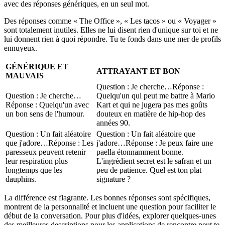
avec des réponses génériques, en un seul mot.
Des réponses comme « The Office », « Les tacos » ou « Voyager »
sont totalement inutiles. Elles ne lui disent rien d'unique sur toi et ne
lui donnent rien à quoi répondre. Tu te fonds dans une mer de profils
ennuyeux.
GÉNÉRIQUE ET
ATTRAYANT ET BON
MAUVAIS
Question :
Je cherche…
Réponse :
Question :
Je cherche…
Quelqu'un qui peut me battre à Mario
Réponse :
Quelqu'un avec
Kart et qui ne jugera pas mes goûts
un bon sens de l'humour.
douteux en matière de hip-hop des
années 90.
Question :
Un fait aléatoire
Question :
Un fait aléatoire que
que j'adore…
Réponse :
Les
j'adore…
Réponse :
Je peux faire une
paresseux peuvent retenir
paella étonnamment bonne.
leur respiration plus
L'ingrédient secret est le safran et un
longtemps que les
peu de patience. Quel est ton plat
dauphins.
signature ?
La différence est flagrante. Les bonnes réponses sont spécifiques,
montrent de la personnalité et incluent une question pour faciliter le
début de la conversation. Pour plus d'idées, explorer quelques-unes
des
meilleures descriptions pour les applications de rencontre
peut te