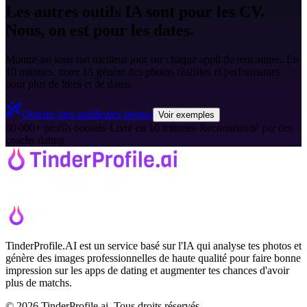
Les autres outils IA sont pour les CV.
Nous, on est pour les dates.
Montre-toi sous ton meilleur jour sur chaque appli de rencontres. En
10 minutes, notre IA génère des photos réalistes et performantes
pour plus de likes et de dates.
Obtenir mes meilleures photos
Voir exemples
60 000+ profils boostés
·
Livré en 10 minutes
·
Recommandé par des
coachs dating
TinderProfile.AI est un service basé sur l'IA qui analyse tes photos et
génère des images professionnelles de haute qualité pour faire bonne
impression sur les apps de dating et augmenter tes chances d'avoir
plus de matchs.
© 2026 TinderProfile.ai. Tous droits réservés.