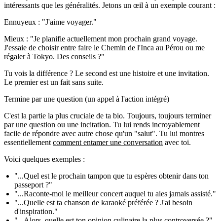
intéressants que les généralités. Jetons un œil à un exemple courant :
Ennuyeux :
"J'aime voyager."
Mieux :
"Je planifie actuellement mon prochain grand voyage.
J'essaie de choisir entre faire le Chemin de l'Inca au Pérou ou me
régaler à Tokyo. Des conseils ?"
Tu vois la différence ? Le second est une histoire et une invitation.
Le premier est un fait sans suite.
Termine par une question (un appel à l'action intégré)
C'est la partie la plus cruciale de ta bio. Toujours, toujours terminer
par une question ou une incitation. Tu lui rends incroyablement
facile de répondre avec autre chose qu'un "salut". Tu lui montres
essentiellement
comment entamer une conversation
avec toi.
Voici quelques exemples :
"...Quel est le prochain tampon que tu espères obtenir dans ton
passeport ?"
"...Raconte-moi le meilleur concert auquel tu aies jamais assisté."
"...Quelle est ta chanson de karaoké préférée ? J'ai besoin
d'inspiration."
"...Alors, quelle est ton opinion culinaire la plus controversée ?"