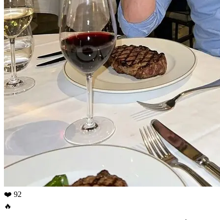
❤️ 92
🔥