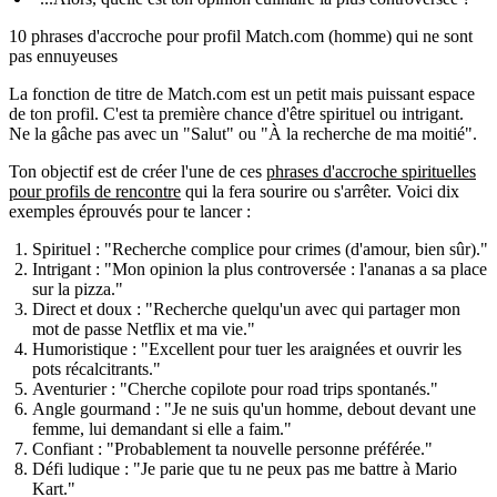
10 phrases d'accroche pour profil Match.com (homme) qui ne sont
pas ennuyeuses
La fonction de titre de Match.com est un petit mais puissant espace
de ton profil. C'est ta première chance d'être spirituel ou intrigant.
Ne la gâche pas avec un "Salut" ou "À la recherche de ma moitié".
Ton objectif est de créer l'une de ces
phrases d'accroche spirituelles
pour profils de rencontre
qui la fera sourire ou s'arrêter. Voici dix
exemples éprouvés pour te lancer :
Spirituel :
"Recherche complice pour crimes (d'amour, bien sûr)."
Intrigant :
"Mon opinion la plus controversée : l'ananas a sa place
sur la pizza."
Direct et doux :
"Recherche quelqu'un avec qui partager mon
mot de passe Netflix et ma vie."
Humoristique :
"Excellent pour tuer les araignées et ouvrir les
pots récalcitrants."
Aventurier :
"Cherche copilote pour road trips spontanés."
Angle gourmand :
"Je ne suis qu'un homme, debout devant une
femme, lui demandant si elle a faim."
Confiant :
"Probablement ta nouvelle personne préférée."
Défi ludique :
"Je parie que tu ne peux pas me battre à Mario
Kart."