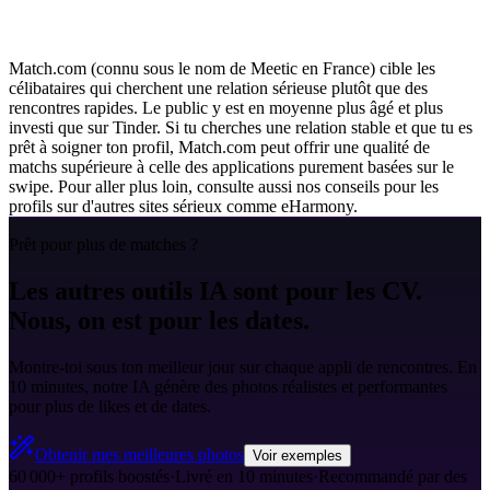
Match.com (connu sous le nom de Meetic en France) cible les
célibataires qui cherchent une relation sérieuse plutôt que des
rencontres rapides. Le public y est en moyenne plus âgé et plus
investi que sur Tinder. Si tu cherches une relation stable et que tu es
prêt à soigner ton profil, Match.com peut offrir une qualité de
matchs supérieure à celle des applications purement basées sur le
swipe. Pour aller plus loin, consulte aussi nos conseils pour les
profils sur d'autres sites sérieux comme eHarmony.
Prêt pour plus de matches ?
Les autres outils IA sont pour les CV.
Nous, on est pour les dates.
Montre-toi sous ton meilleur jour sur chaque appli de rencontres. En
10 minutes, notre IA génère des photos réalistes et performantes
pour plus de likes et de dates.
Obtenir mes meilleures photos
Voir exemples
60 000+ profils boostés
·
Livré en 10 minutes
·
Recommandé par des