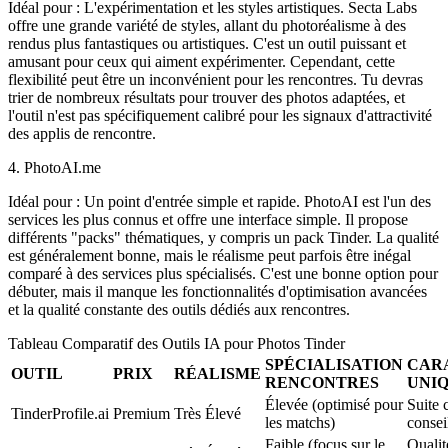
Idéal pour :
L'expérimentation et les styles artistiques.
Secta Labs
offre une grande variété de styles, allant du photoréalisme à des
rendus plus fantastiques ou artistiques. C'est un outil puissant et
amusant pour ceux qui aiment expérimenter. Cependant, cette
flexibilité peut être un inconvénient pour les rencontres. Tu devras
trier de nombreux résultats pour trouver des photos adaptées, et
l'outil n'est pas spécifiquement calibré pour les signaux d'attractivité
des applis de rencontre.
4. PhotoAI.me
Idéal pour :
Un point d'entrée simple et rapide.
PhotoAI est l'un des
services les plus connus et offre une interface simple. Il propose
différents "packs" thématiques, y compris un pack Tinder. La qualité
est généralement bonne, mais le réalisme peut parfois être inégal
comparé à des services plus spécialisés. C'est une bonne option pour
débuter, mais il manque les fonctionnalités d'optimisation avancées
et la qualité constante des outils dédiés aux rencontres.
Tableau Comparatif des Outils IA pour Photos Tinder
SPÉCIALISATION
CAR
OUTIL
PRIX
RÉALISME
RENCONTRES
UNI
Élevée
(optimisé pour
Suite 
TinderProfile.ai
Premium
Très Élevé
les matchs)
consei
Faible (focus sur le
Qualit