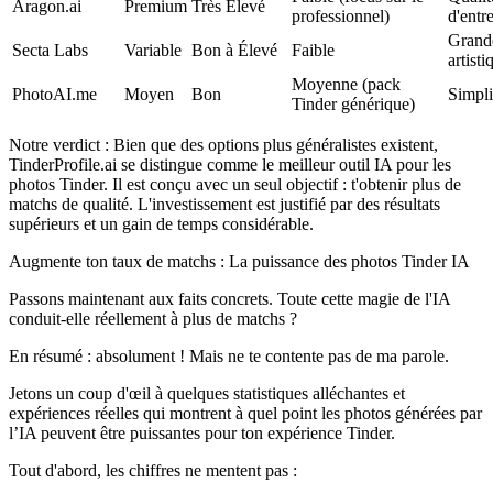
Aragon.ai
Premium
Très Élevé
professionnel)
d'entr
Grande
Secta Labs
Variable
Bon à Élevé
Faible
artisti
Moyenne (pack
PhotoAI.me
Moyen
Bon
Simplic
Tinder générique)
Notre verdict :
Bien que des options plus généralistes existent,
TinderProfile.ai
se distingue comme le meilleur outil IA pour les
photos Tinder. Il est conçu avec un seul objectif : t'obtenir plus de
matchs de qualité. L'investissement est justifié par des résultats
supérieurs et un gain de temps considérable.
Augmente ton taux de matchs : La puissance des photos Tinder IA
Passons maintenant aux faits concrets. Toute cette magie de l'IA
conduit-elle réellement à plus de matchs ?
En résumé : absolument ! Mais ne te contente pas de ma parole.
Jetons un coup d'œil à quelques statistiques alléchantes et
expériences réelles qui montrent à quel point les photos générées par
l’IA peuvent être puissantes pour ton expérience Tinder.
Tout d'abord, les chiffres ne mentent pas :