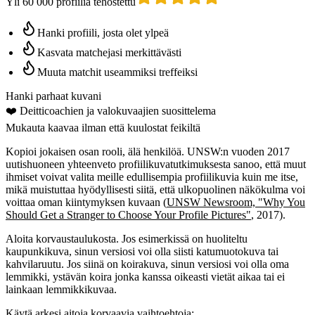
Yli 60 000 profiilia tehostettu
Hanki profiili, josta olet ylpeä
Kasvata matchejasi merkittävästi
Muuta matchit useammiksi treffeiksi
Hanki parhaat kuvani
❤️
Deitticoachien
ja valokuvaajien suosittelema
Mukauta kaavaa ilman että kuulostat feikiltä
Kopioi jokaisen osan rooli, älä henkilöä. UNSW:n vuoden 2017
uutishuoneen yhteenveto profiilikuvatutkimuksesta sanoo, että muut
ihmiset voivat valita meille edullisempia profiilikuvia kuin me itse,
mikä muistuttaa hyödyllisesti siitä, että ulkopuolinen näkökulma voi
voittaa oman kiintymyksen kuvaan (
UNSW Newsroom, "Why You
Should Get a Stranger to Choose Your Profile Pictures"
, 2017).
Aloita korvaustaulukosta. Jos esimerkissä on huoliteltu
kaupunkikuva, sinun versiosi voi olla siisti katumuotokuva tai
kahvilaruutu. Jos siinä on koirakuva, sinun versiosi voi olla oma
lemmikki, ystävän koira jonka kanssa oikeasti vietät aikaa tai ei
lainkaan lemmikkikuvaa.
Käytä arkesi aitoja korvaavia vaihtoehtoja: