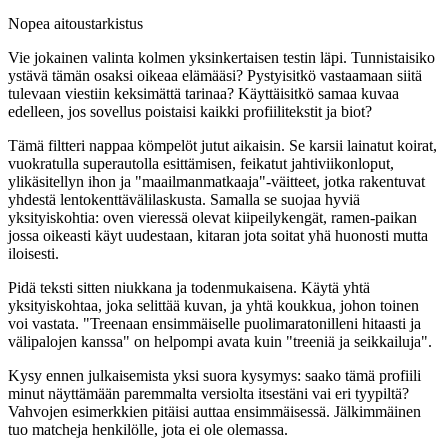
Nopea aitoustarkistus
Vie jokainen valinta kolmen yksinkertaisen testin läpi. Tunnistaisiko
ystävä tämän osaksi oikeaa elämääsi? Pystyisitkö vastaamaan siitä
tulevaan viestiin keksimättä tarinaa? Käyttäisitkö samaa kuvaa
edelleen, jos sovellus poistaisi kaikki profiilitekstit ja biot?
Tämä filtteri nappaa kömpelöt jutut aikaisin. Se karsii lainatut koirat,
vuokratulla superautolla esittämisen, feikatut jahtiviikonloput,
ylikäsitellyn ihon ja "maailmanmatkaaja"-väitteet, jotka rakentuvat
yhdestä lentokenttävälilaskusta. Samalla se suojaa hyviä
yksityiskohtia: oven vieressä olevat kiipeilykengät, ramen-paikan
jossa oikeasti käyt uudestaan, kitaran jota soitat yhä huonosti mutta
iloisesti.
Pidä teksti sitten niukkana ja todenmukaisena. Käytä yhtä
yksityiskohtaa, joka selittää kuvan, ja yhtä koukkua, johon toinen
voi vastata. "Treenaan ensimmäiselle puolimaratonilleni hitaasti ja
välipalojen kanssa" on helpompi avata kuin "treeniä ja seikkailuja".
Kysy ennen julkaisemista yksi suora kysymys: saako tämä profiili
minut näyttämään paremmalta versiolta itsestäni vai eri tyypiltä?
Vahvojen esimerkkien pitäisi auttaa ensimmäisessä. Jälkimmäinen
tuo matcheja henkilölle, jota ei ole olemassa.