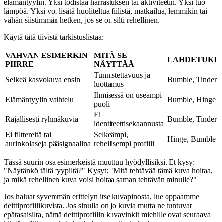
elämäntyylin. Yksi todistaa harrastuksen tai aktiviteetin. Yksi tuo
lämpöä. Yksi voi lisätä huoliteltua fiilistä, matkailua, lemmikin tai
vähän siistimmän hetken, jos se on silti rehellinen.
Käytä tätä tiivistä tarkistuslistaa:
VAHVAN ESIMERKIN
MITÄ SE
LÄHDETUKI
PIIRRE
NÄYTTÄÄ
Tunnistettavuus ja
Selkeä kasvokuva ensin
Bumble, Tinder
luottamus
Ihmisessä on useampi
Elämäntyylin vaihtelu
Bumble, Hinge
puoli
Ei
Rajallisesti ryhmäkuvia
Bumble, Tinder
identiteettisekaannusta
Ei filttereitä tai
Selkeämpi,
Hinge, Bumble
aurinkolaseja pääsignaalina
rehellisempi profiili
Tässä suurin osa esimerkeistä muuttuu hyödyllisiksi. Et kysy:
"Näytänkö tältä tyypiltä?" Kysyt: "Mitä tehtävää tämä kuva hoitaa,
ja mikä rehellinen kuva voisi hoitaa saman tehtävän minulle?"
Jos haluat syvemmän erittelyn itse kuvapinosta, lue oppaamme
deittiprofiilikuvista
. Jos sinulla on jo kuvia mutta ne tuntuvat
epätasaisilta, nämä
deittiprofiilin kuvavinkit miehille
ovat seuraava