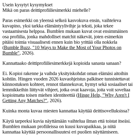
Usein kysytyt kysymykset
Mikä on paras deittiprofiiliesimerkki miehelle?
Paras esimerkki on yleensä selkeä kasvokuva ensin, vaihteleva
kuvapino, yksi tarkka elämäntyylivihje ja teksti, joka tekee
vastaamisesta helppoa. Bumblen mukaan kuvat ovat ensimmäinen
osa profiilia, jonka mahdolliset matchit näkevät, joten esimerkin
pitäisi toimia visuaalisesti ennen kuin bio yrittää olla nokkela
(
Bumble Buzz, "10 Ways to Make the Most of Your Photos on
Bumble"
, 2026).
Kannattaako deittiprofiiliesimerkkejä kopioida sanasta sanaan?
Ei. Kopioi rakenne ja vaihda yksityiskohdat oman elämäsi aitoihin
kohtiin. Hingen vuoden 2026 kuvaohjeistus palkitsee tunnistettavat
kiinnostuksen kohteet, rennot tilannekuvat, hymyt sekä sosiaaliset tai
lemmikkeihin liittyvät vihjeet, jotka ovat kaavoja, joita voit soveltaa
kopioimatta toisen miehen identiteettiä (
Hinge Help, "Why Aren't I
Getting Any Matches?"
, 2026).
Kuinka monta kuvaa miesten kannattaa käyttää deittisovelluksissa?
Käytä tarpeeksi kuvia näyttämään vaihtelua ilman että toistat itseäsi.
Bumblen mukaan profiileissa on kuusi kuvapaikkaa, ja niitä
kannattaa käyttää persoonallisuutesi eri puolien näyttämiseen.