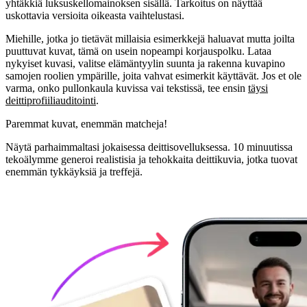
yhtäkkiä luksuskellomainoksen sisällä. Tarkoitus on näyttää
uskottavia versioita oikeasta vaihtelustasi.
Miehille, jotka jo tietävät millaisia esimerkkejä haluavat mutta joilta
puuttuvat kuvat, tämä on usein nopeampi korjauspolku. Lataa
nykyiset kuvasi, valitse elämäntyylin suunta ja rakenna kuvapino
samojen roolien ympärille, joita vahvat esimerkit käyttävät. Jos et ole
varma, onko pullonkaula kuvissa vai tekstissä, tee ensin
täysi
deittiprofiiliauditointi
.
Paremmat kuvat,
enemmän matcheja!
Näytä parhaimmaltasi jokaisessa deittisovelluksessa. 10 minuutissa
tekoälymme generoi realistisia ja tehokkaita deittikuvia, jotka tuovat
enemmän tykkäyksiä ja treffejä.