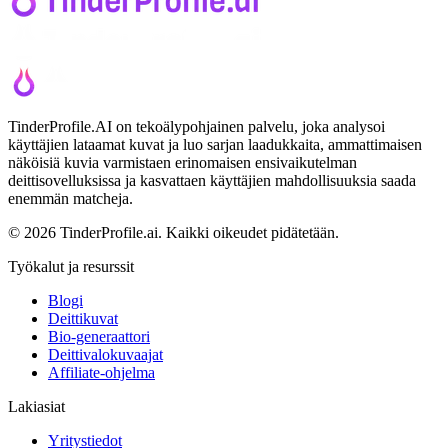
TinderProfile.AI on tekoälypohjainen palvelu, joka analysoi
käyttäjien lataamat kuvat ja luo sarjan laadukkaita, ammattimaisen
näköisiä kuvia varmistaen erinomaisen ensivaikutelman
deittisovelluksissa ja kasvattaen käyttäjien mahdollisuuksia saada
enemmän matcheja.
© 2026 TinderProfile.ai. Kaikki oikeudet pidätetään.
Työkalut ja resurssit
Blogi
Deittikuvat
Bio-generaattori
Deittivalokuvaajat
Affiliate-ohjelma
Lakiasiat
Yritystiedot