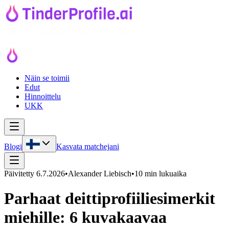
Näin se toimii
Edut
Hinnoittelu
UKK
Blogi
Kasvata matchejani
Päivitetty
6.7.2026
•
Alexander Liebisch
•
10 min lukuaika
Parhaat deittiprofiiliesimerkit
miehille: 6 kuvakaavaa