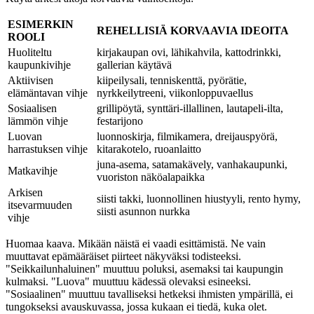
ESIMERKIN
REHELLISIÄ KORVAAVIA IDEOITA
ROOLI
Huoliteltu
kirjakaupan ovi, lähikahvila, kattodrinkki,
kaupunkivihje
gallerian käytävä
Aktiivisen
kiipeilysali, tenniskenttä, pyörätie,
elämäntavan vihje
nyrkkeilytreeni, viikonloppuvaellus
Sosiaalisen
grillipöytä, synttäri-illallinen, lautapeli-ilta,
lämmön vihje
festarijono
Luovan
luonnoskirja, filmikamera, dreijauspyörä,
harrastuksen vihje
kitarakotelo, ruoanlaitto
juna-asema, satamakävely, vanhakaupunki,
Matkavihje
vuoriston näköalapaikka
Arkisen
siisti takki, luonnollinen hiustyyli, rento hymy,
itsevarmuuden
siisti asunnon nurkka
vihje
Huomaa kaava. Mikään näistä ei vaadi esittämistä. Ne vain
muuttavat epämääräiset piirteet näkyväksi todisteeksi.
"Seikkailunhaluinen" muuttuu poluksi, asemaksi tai kaupungin
kulmaksi. "Luova" muuttuu kädessä olevaksi esineeksi.
"Sosiaalinen" muuttuu tavalliseksi hetkeksi ihmisten ympärillä, ei
tungokseksi avauskuvassa, jossa kukaan ei tiedä, kuka olet.