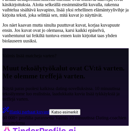
käsikirjoituksia. Aloita selkeällä ensimmäisellä kuvalla, rakenna
vaihtelua sisältävä kuvapino, lisää yksi rehellinen elämäntyylivihje ja
kirjoita teksti, joka selittää sen, mitä kuvat jo näyttävät.
Jos näet kaavan mutta sinulta puuttuvat kuvat, korjaa kuvapuute
ensin. Jos kuvat ovat jo olemassa, karsi kaikki epäselvä,
vanhentunut tai feikiltä tuntuva ennen kuin kirjoitat taas yhden
biolauseen uusiksi.
Valmis lisää matcheja varten?
Muut tekoälytyökalut ovat CV:tä varten.
Me olemme treffejä varten.
Näytä paras puolesi kaikissa dating-sovelluksissa. 10 minuutissa
tekoälymme luo realistisia, laadukkaita kuvia lisää tykkäyksiä ja
treffejä varten.
Hanki parhaat kuvani
Katso esimerkit
60 000+ profiilia parannettu
·
Valmis 10 minuutissa
·
Dating-coachien
suosittelema