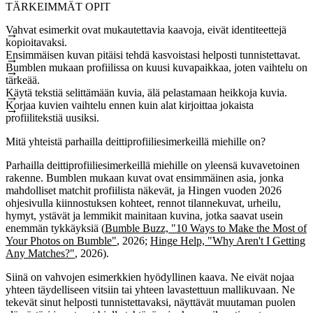
TÄRKEIMMÄT OPIT
Vahvat esimerkit ovat mukautettavia kaavoja, eivät identiteettejä
kopioitavaksi.
Ensimmäisen kuvan pitäisi tehdä kasvoistasi helposti tunnistettavat.
Bumblen mukaan profiilissa on kuusi kuvapaikkaa, joten vaihtelu on
tärkeää.
Käytä tekstiä selittämään kuvia, älä pelastamaan heikkoja kuvia.
Korjaa kuvien vaihtelu ennen kuin alat kirjoittaa jokaista
profiilitekstiä uusiksi.
Mitä yhteistä parhailla deittiprofiiliesimerkeillä miehille on?
Parhailla deittiprofiiliesimerkeillä miehille on yleensä kuvavetoinen
rakenne. Bumblen mukaan kuvat ovat ensimmäinen asia, jonka
mahdolliset matchit profiilista näkevät, ja Hingen vuoden 2026
ohjesivulla kiinnostuksen kohteet, rennot tilannekuvat, urheilu,
hymyt, ystävät ja lemmikit mainitaan kuvina, jotka saavat usein
enemmän tykkäyksiä (
Bumble Buzz, "10 Ways to Make the Most of
Your Photos on Bumble"
, 2026;
Hinge Help, "Why Aren't I Getting
Any Matches?"
, 2026).
Siinä on vahvojen esimerkkien hyödyllinen kaava. Ne eivät nojaa
yhteen täydelliseen vitsiin tai yhteen lavastettuun mallikuvaan. Ne
tekevät sinut helposti tunnistettavaksi, näyttävät muutaman puolen