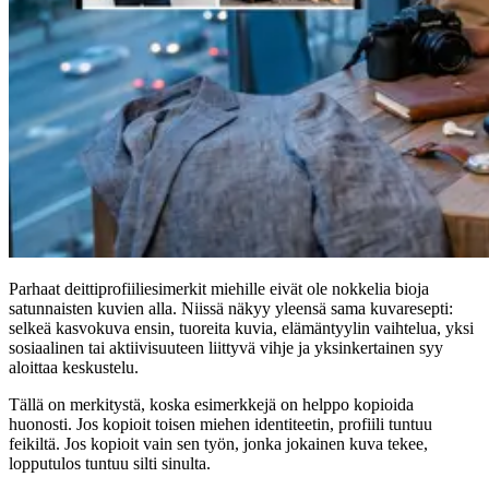
Parhaat deittiprofiiliesimerkit miehille eivät ole nokkelia bioja
satunnaisten kuvien alla. Niissä näkyy yleensä sama kuvaresepti:
selkeä kasvokuva ensin, tuoreita kuvia, elämäntyylin vaihtelua, yksi
sosiaalinen tai aktiivisuuteen liittyvä vihje ja yksinkertainen syy
aloittaa keskustelu.
Tällä on merkitystä, koska esimerkkejä on helppo kopioida
huonosti. Jos kopioit toisen miehen identiteetin, profiili tuntuu
feikiltä. Jos kopioit vain sen työn, jonka jokainen kuva tekee,
lopputulos tuntuu silti sinulta.