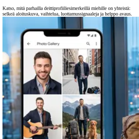
Katso, mitä parhailla deittiprofiiliesimerkeillä miehille on yhteistä:
selkeä aloituskuva, vaihtelua, luottamussignaaleja ja helppo avaus.