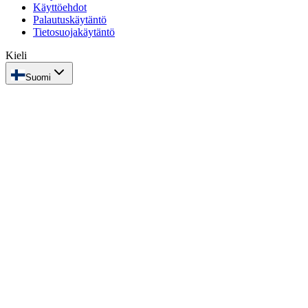
Käyttöehdot
Palautuskäytäntö
Tietosuojakäytäntö
Kieli
Suomi