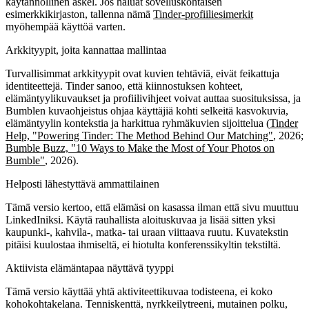
käytännöllinen askel. Jos haluat sovelluskohtaisen
esimerkkikirjaston, tallenna nämä
Tinder-profiiliesimerkit
myöhempää käyttöä varten.
Arkkityypit, joita kannattaa mallintaa
Turvallisimmat arkkityypit ovat kuvien tehtäviä, eivät feikattuja
identiteettejä. Tinder sanoo, että kiinnostuksen kohteet,
elämäntyylikuvaukset ja profiilivihjeet voivat auttaa suosituksissa, ja
Bumblen kuvaohjeistus ohjaa käyttäjiä kohti selkeitä kasvokuvia,
elämäntyylin kontekstia ja harkittua ryhmäkuvien sijoittelua (
Tinder
Help, "Powering Tinder: The Method Behind Our Matching"
, 2026;
Bumble Buzz, "10 Ways to Make the Most of Your Photos on
Bumble"
, 2026).
Helposti lähestyttävä ammattilainen
Tämä versio kertoo, että elämäsi on kasassa ilman että sivu muuttuu
LinkedIniksi. Käytä rauhallista aloituskuvaa ja lisää sitten yksi
kaupunki-, kahvila-, matka- tai uraan viittaava ruutu. Kuvatekstin
pitäisi kuulostaa ihmiseltä, ei hiotulta konferenssikyltin tekstiltä.
Aktiivista elämäntapaa näyttävä tyyppi
Tämä versio käyttää yhtä aktiviteettikuvaa todisteena, ei koko
kohokohtakelana. Tenniskenttä, nyrkkeilytreeni, mutainen polku,