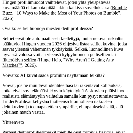
Hingen profiilimuodot vaihtelevat, joten yhtä yleispätevää
kuvamäärää ei kannata pitää lakina kaikissa sovelluksissa (
Bumble
Buzz, "10 Ways to Make the Most of Your Photos on Bumble"
,
2026).
Ovatko selfiet huonoja miesten deittiprofiileissa?
Selfiet eivät ole automaattisesti kiellettyjä, mutta ne ovat riskialtis
pääkuvio. Hingen vuoden 2026 ohjesivu listaa selfiet kuvina, jotka
saavat yleensä vähemmän tykkäyksiä. Selkeä, luonnollinen kuva
hyvässä valossa voittaa yleensä kylpyhuoneen peiliselfien tai
filtteröidyn selfien (
Hinge Help, "Why Aren't I Getting Any
Matches?"
, 2026).
Voivatko AI-kuvat saada profiilini näyttämään feikiltä?
Voivat, jos ne muuttavat identiteettiäsi tai rakentavat kohtauksia,
jotka eivät sovi elämääsi. Hyvin käytettyinä AI-kuvien pitäisi luoda
realistista elämäntyylin vaihtelua samalla kun pysyt tunnistettavana.
TinderProfile.ai kehystää tuotteensa luonnollisen näköisten
deittikuvien ja teemapakettien ympärille, ei lupaukseksi siitä, että
jokainen match vastaa.
Yhteenveto
Parhaat deittiprofiiliesimerkit miehille ovat toimivia kaavoja, eivät