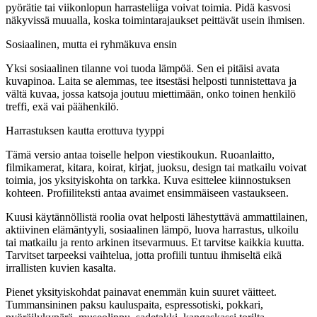
pyörätie tai viikonlopun harrasteliiga voivat toimia. Pidä kasvosi
näkyvissä muualla, koska toimintarajaukset peittävät usein ihmisen.
Sosiaalinen, mutta ei ryhmäkuva ensin
Yksi sosiaalinen tilanne voi tuoda lämpöä. Sen ei pitäisi avata
kuvapinoa. Laita se alemmas, tee itsestäsi helposti tunnistettava ja
vältä kuvaa, jossa katsoja joutuu miettimään, onko toinen henkilö
treffi, exä vai päähenkilö.
Harrastuksen kautta erottuva tyyppi
Tämä versio antaa toiselle helpon viestikoukun. Ruoanlaitto,
filmikamerat, kitara, koirat, kirjat, juoksu, design tai matkailu voivat
toimia, jos yksityiskohta on tarkka. Kuva esittelee kiinnostuksen
kohteen. Profiiliteksti antaa avaimet ensimmäiseen vastaukseen.
Kuusi käytännöllistä roolia ovat helposti lähestyttävä ammattilainen,
aktiivinen elämäntyyli, sosiaalinen lämpö, luova harrastus, ulkoilu
tai matkailu ja rento arkinen itsevarmuus. Et tarvitse kaikkia kuutta.
Tarvitset tarpeeksi vaihtelua, jotta profiili tuntuu ihmiseltä eikä
irrallisten kuvien kasalta.
Pienet yksityiskohdat painavat enemmän kuin suuret väitteet.
Tummansininen paksu kauluspaita, espressotiski, pokkari,