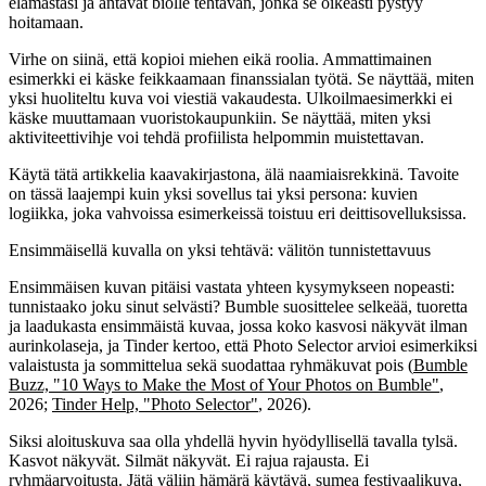
elämästäsi ja antavat biolle tehtävän, jonka se oikeasti pystyy
hoitamaan.
Virhe on siinä, että kopioi miehen eikä roolia. Ammattimainen
esimerkki ei käske feikkaamaan finanssialan työtä. Se näyttää, miten
yksi huoliteltu kuva voi viestiä vakaudesta. Ulkoilmaesimerkki ei
käske muuttamaan vuoristokaupunkiin. Se näyttää, miten yksi
aktiviteettivihje voi tehdä profiilista helpommin muistettavan.
Käytä tätä artikkelia kaavakirjastona, älä naamiaisrekkinä. Tavoite
on tässä laajempi kuin yksi sovellus tai yksi persona: kuvien
logiikka, joka vahvoissa esimerkeissä toistuu eri deittisovelluksissa.
Ensimmäisellä kuvalla on yksi tehtävä: välitön tunnistettavuus
Ensimmäisen kuvan pitäisi vastata yhteen kysymykseen nopeasti:
tunnistaako joku sinut selvästi? Bumble suosittelee selkeää, tuoretta
ja laadukasta ensimmäistä kuvaa, jossa koko kasvosi näkyvät ilman
aurinkolaseja, ja Tinder kertoo, että Photo Selector arvioi esimerkiksi
valaistusta ja sommittelua sekä suodattaa ryhmäkuvat pois (
Bumble
Buzz, "10 Ways to Make the Most of Your Photos on Bumble"
,
2026;
Tinder Help, "Photo Selector"
, 2026).
Siksi aloituskuva saa olla yhdellä hyvin hyödyllisellä tavalla tylsä.
Kasvot näkyvät. Silmät näkyvät. Ei rajua rajausta. Ei
ryhmäarvoitusta. Jätä väliin hämärä käytävä, sumea festivaalikuva,