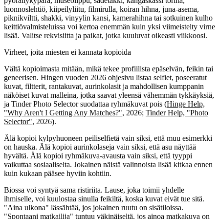
pyöräilykypärä, museolippu, sadetakki, kangaskassi torilta,
luonnoslehtiö, kiipeilyliitu, filmirulla, koiran hihna, juna-asema,
piknikviltti, shakki, vinyylin kansi, kamerahihna tai sotkuinen kulho
keittiövalmisteluissa voi kertoa enemmän kuin yksi viimeistelty virne
lisää. Valitse rekvisiitta ja paikat, jotka kuuluvat oikeasti viikkoosi.
Virheet, joita miesten ei kannata kopioida
Vältä kopioimasta mitään, mikä tekee profiilista epäselvän, feikin tai
geneerisen. Hingen vuoden 2026 ohjesivu listaa selfiet, poseeratut
kuvat, filtterit, rantakuvat, aurinkolasit ja mahdollisen kumppanin
näköiset kuvat malleina, jotka saavat yleensä vähemmän tykkäyksiä,
ja Tinder Photo Selector suodattaa ryhmäkuvat pois (
Hinge Help,
"Why Aren't I Getting Any Matches?"
, 2026;
Tinder Help, "Photo
Selector"
, 2026).
Älä kopioi kylpyhuoneen peiliselfietä vain siksi, että muu esimerkki
on hauska. Älä kopioi aurinkolaseja vain siksi, että asu näyttää
hyvältä. Älä kopioi ryhmäkuva-avausta vain siksi, että tyyppi
vaikuttaa sosiaaliselta. Jokainen näistä valinnoista lisää kitkaa ennen
kuin kukaan pääsee hyviin kohtiin.
Biossa voi syntyä sama ristiriita. Lause, joka toimii yhdelle
ihmiselle, voi kuulostaa sinulla feikiltä, koska kuvat eivät tue sitä.
"Aina ulkona" lässähtää, jos jokainen ruutu on sisätiloissa.
"Spontaani matkailija" tuntuu väkinäiseltä, jos ainoa matkakuva on