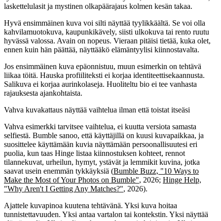
laskettelulasit ja mystinen olkapäärajaus kolmen kesän takaa.
Hyvä ensimmäinen kuva voi silti näyttää tyylikkäältä. Se voi olla
kahvilamuotokuva, kaupunkikävely, siisti ulkokuva tai rento ruutu
hyvässä valossa. Avain on nopeus. Vieraan pitäisi tietää, kuka olet,
ennen kuin hän päättää, näyttääkö elämäntyylisi kiinnostavalta.
Jos ensimmäinen kuva epäonnistuu, muun esimerkin on tehtävä
liikaa töitä. Hauska profiiliteksti ei korjaa identiteettisekaannusta.
Salikuva ei korjaa aurinkolaseja. Huoliteltu bio ei tee vanhasta
rajauksesta ajankohtaista.
Vahva kuvakattaus näyttää vaihtelua ilman että toistat itseäsi
Vahva esimerkki tarvitsee vaihtelua, ei kuutta versiota samasta
selfiestä. Bumble sanoo, että käyttäjillä on kuusi kuvapaikkaa, ja
suosittelee käyttämään kuvia näyttämään persoonallisuutesi eri
puolia, kun taas Hinge listaa kiinnostuksen kohteet, rennot
tilannekuvat, urheilun, hymyt, ystävät ja lemmikit kuvina, jotka
saavat usein enemmän tykkäyksiä (
Bumble Buzz, "10 Ways to
Make the Most of Your Photos on Bumble"
, 2026;
Hinge Help,
"Why Aren't I Getting Any Matches?"
, 2026).
Ajattele kuvapinoa kuutena tehtävänä. Yksi kuva hoitaa
tunnistettavuuden. Yksi antaa vartalon tai kontekstin. Yksi näyttää