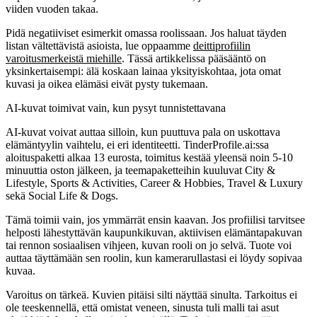
viiden vuoden takaa.
Pidä negatiiviset esimerkit omassa roolissaan. Jos haluat täyden
listan vältettävistä asioista, lue oppaamme
deittiprofiilin
varoitusmerkeistä miehille
. Tässä artikkelissa pääsääntö on
yksinkertaisempi: älä koskaan lainaa yksityiskohtaa, jota omat
kuvasi ja oikea elämäsi eivät pysty tukemaan.
AI-kuvat toimivat vain, kun pysyt tunnistettavana
AI-kuvat voivat auttaa silloin, kun puuttuva pala on uskottava
elämäntyylin vaihtelu, ei eri identiteetti. TinderProfile.ai:ssa
aloituspaketti alkaa 13 eurosta, toimitus kestää yleensä noin 5-10
minuuttia oston jälkeen, ja teemapaketteihin kuuluvat City &
Lifestyle, Sports & Activities, Career & Hobbies, Travel & Luxury
sekä Social Life & Dogs.
Tämä toimii vain, jos ymmärrät ensin kaavan. Jos profiilisi tarvitsee
helposti lähestyttävän kaupunkikuvan, aktiivisen elämäntapakuvan
tai rennon sosiaalisen vihjeen, kuvan rooli on jo selvä. Tuote voi
auttaa täyttämään sen roolin, kun kamerarullastasi ei löydy sopivaa
kuvaa.
Varoitus on tärkeä. Kuvien pitäisi silti näyttää sinulta. Tarkoitus ei
ole teeskennellä, että omistat veneen, sinusta tuli malli tai asut