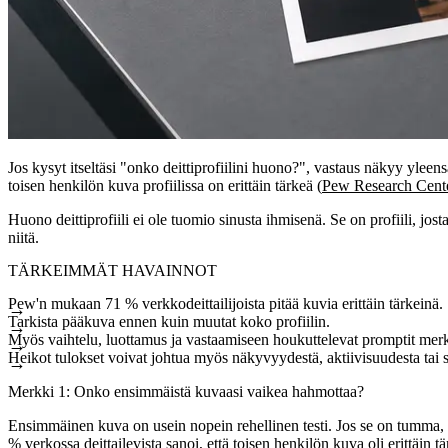
Jos kysyt itseltäsi "onko deittiprofiilini huono?", vastaus näkyy y
toisen henkilön kuva profiilissa on erittäin tärkeä (
Pew Research Cent
Huono deittiprofiili ei ole tuomio sinusta ihmisenä. Se on profiili, josta
niitä.
TÄRKEIMMÄT HAVAINNOT
Pew'n mukaan 71 % verkkodeittailijoista pitää kuvia erittäin tärkeinä.
Tarkista pääkuva ennen kuin muutat koko profiilin.
Myös vaihtelu, luottamus ja vastaamiseen houkuttelevat promptit merk
Heikot tulokset voivat johtua myös näkyvyydestä, aktiivisuudesta tai 
Merkki 1: Onko ensimmäistä kuvaasi vaikea hahmottaa?
Ensimmäinen kuva on usein nopein rehellinen testi. Jos se on tumma, o
% verkossa deittailevista sanoi, että toisen henkilön kuva oli erittäin tä