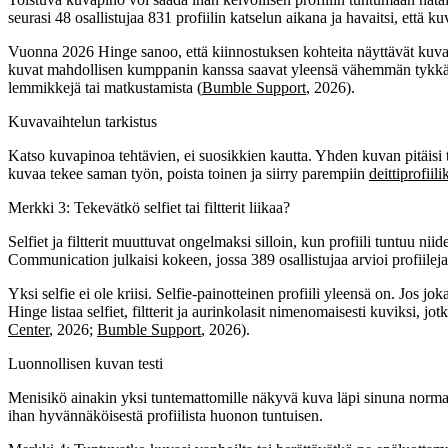
seurasi 48 osallistujaa 831 profiilin katselun aikana ja havaitsi, että 
Vuonna 2026 Hinge sanoo, että kiinnostuksen kohteita näyttävät kuvat, 
kuvat mahdollisen kumppanin kanssa saavat yleensä vähemmän tykkä
lemmikkejä tai matkustamista (
Bumble Support
, 2026).
Kuvavaihtelun tarkistus
Katso kuvapinoa tehtävien, ei suosikkien kautta. Yhden kuvan pitäisi te
kuvaa tekee saman työn, poista toinen ja siirry parempiin
deittiprofiil
Merkki 3: Tekevätkö selfiet tai filtterit liikaa?
Selfiet ja filtterit muuttuvat ongelmaksi silloin, kun profiili tuntuu 
Communication julkaisi kokeen, jossa 389 osallistujaa arvioi profiileja, 
Yksi selfie ei ole kriisi. Selfie-painotteinen profiili yleensä on. Jos 
Hinge listaa selfiet, filtterit ja aurinkolasit nimenomaisesti kuviksi
Center
, 2026;
Bumble Support
, 2026).
Luonnollisen kuvan testi
Menisikö ainakin yksi tuntemattomille näkyvä kuva läpi sinuna normaali
ihan hyvännäköisestä profiilista huonon tuntuisen.