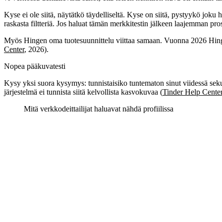
Kyse ei ole siitä, näytätkö täydelliseltä. Kyse on siitä, pystyykö jok
raskasta filtteriä. Jos haluat tämän merkkitestin jälkeen laajemman pro
Myös Hingen oma tuotesuunnittelu viittaa samaan. Vuonna 2026 Hinge
Center
, 2026).
Nopea pääkuvatesti
Kysy yksi suora kysymys: tunnistaisiko tuntematon sinut viidessä sekun
järjestelmä ei tunnista siitä kelvollista kasvokuvaa (
Tinder Help Cente
Mitä verkkodeittailijat haluavat nähdä profiilissa