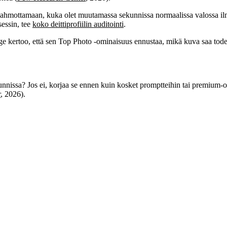
u hahmottamaan, kuka olet muutamassa sekunnissa normaalissa valossa ilman
sessin, tee
koko deittiprofiilin auditointi
.
 kertoo, että sen Top Photo -ominaisuus ennustaa, mikä kuva saa toden
nissa? Jos ei, korjaa se ennen kuin kosket promptteihin tai premium-omi
r
, 2026).