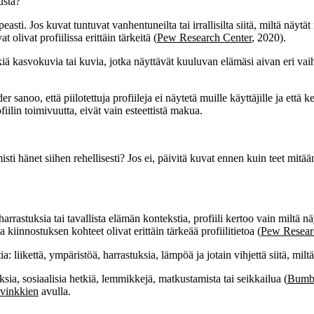
usta?
asti. Jos kuvat tuntuvat vanhentuneilta tai irrallisilta siitä, miltä näytä
olivat profiilissa erittäin tärkeitä (
Pew Research Center
, 2020).
ä kasvokuvia tai kuvia, jotka näyttävät kuuluvan elämäsi aivan eri vaihee
noo, että piilotettuja profiileja ei näytetä muille käyttäjille ja että ke
fiilin toimivuutta, eivät vain esteettistä makua.
valmisti hänet siihen rehellisesti? Jos ei, päivitä kuvat ennen kuin teet m
harrastuksia tai tavallista elämän kontekstia, profiili kertoo vain miltä n
kiinnostuksen kohteet olivat erittäin tärkeää profiilitietoa (
Pew Resear
: liikettä, ympäristöä, harrastuksia, lämpöä ja jotain vihjettä siitä, milt
ia, sosiaalisia hetkiä, lemmikkejä, matkustamista tai seikkailua (
Bumbl
n vinkkien
avulla.