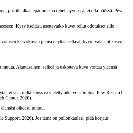
t nyt, profiili alkaa epäonnistua rehellisyydessä, ei ulkonäössä. Pew
seen. Kysy itseltäsi, asettavatko kuvat reilut odotukset sille
lvollisen kasvokuvan pitäisi näyttää selkeät, hyvin valaistut kasvot
itään muuta. Ajantasainen, selkeä ja uskottava kuva voittaa yleensä
äytät, ei sitä, miltä kanssasi vietetty aika voisi tuntua. Pew Research
ch Center
, 2020).
ä elämäsi oikeasti tuntuu.
e Support
, 2026). Jos tämä on pullonkaulasi, pidä korjaus