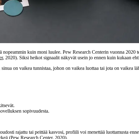
leensä nopeammin kuin moni luulee. Pew Research Centerin vuonna 2020 t
er
, 2020). Siksi heikot signaalit näkyvät usein jo ennen kuin kukaan ehtii
 sinua on vaikea tunnistaa, johon on vaikea luottaa tai jota on vaikea lähe
itsevät.
sovelluksen sopivuudesta.
udosti rajattu tai peittää kasvosi, profiili voi menettää luottamusta 
rkeä (
Pew Research Center
, 2020).