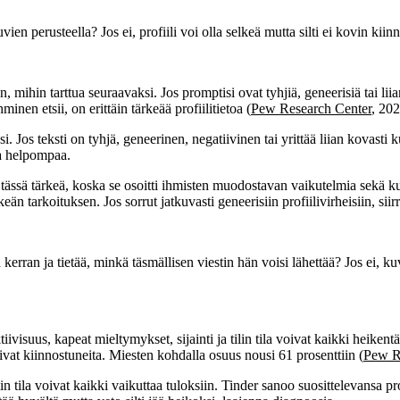
 perusteella? Jos ei, profiili voi olla selkeä mutta silti ei kovin kiin
n, mihin tarttua seuraavaksi. Jos promptisi ovat tyhjiä, geneerisiä tai li
inen etsii, on erittäin tärkeää profiilitietoa (
Pew Research Center
, 202
Jos teksti on tyhjä, geneerinen, negatiivinen tai yrittää liian kovasti ku
ta helpompaa.
tärkeä, koska se osoitti ihmisten muodostavan vaikutelmia sekä kuvallis
keän tarkoituksen. Jos sorrut jatkuvasti geneerisiin profiilivirheisiin, s
erran ja tietää, minkä täsmällisen viestin hän voisi lähettää? Jos ei, ku
aktiivisuus, kapeat mieltymykset, sijainti ja tilin tila voivat kaikki h
olivat kiinnostuneita. Miesten kohdalla osuus nousi 61 prosenttiin (
Pew R
in tila voivat kaikki vaikuttaa tuloksiin. Tinder sanoo suosittelevansa pro