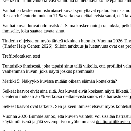
Merkki 4: Tuntuvatko kuvasi vanhoilta tai herättävätkö ne epäluottam
Vanhat tai keskenään ristiriitaiset kuvat synnyttävät epäluottamusta nope
Research Centerin mukaan 71 % verkossa deittailevista sanoi, että kuvat 
Vanhat kuvat luovat odotusriskiä. Sama koskee outoja rajauksia, pelkki
ihmiselle, joka saattaa tavata sinut.
Tinderin ohjeissa on myös tärkeä tekninen huomio. Vuonna 2026 Tinder sa
(
Tinder Help Center
, 2026). Silloin tarkkuus ja luettavuus ovat osa pro
Treffiodotuksen testi
Tuntuisiko ihmisestä, joka tapaisi sinut tällä viikolla, että profiilisi 
vanhemman kuvan, joka näytti joskus paremmalta.
Merkki 5: Näkyykö kuvissa mitään oikean elämän kontekstia?
Selkeät kasvot eivät aina riitä. Jos kuvasi eivät koskaan näytä liikettä, 
Centerin mukaan 36 % verkossa deittailevista sanoi, että harrastukset ja 
Selkeät kasvot ovat tärkeitä. Sen jälkeen ihmiset etsivät myös kontekstia
Vuonna 2026 Bumble sanoo, että kuvien vaihtelu voi sisältää harrastuks
käytännöllisenä ja jätä syvempi työ myöhemmäksi
deittiprofiilikuvie