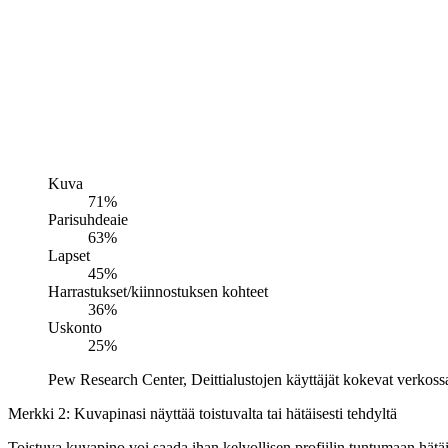
Kuva
71%
Parisuhdeaie
63%
Lapset
45%
Harrastukset/kiinnostuksen kohteet
36%
Uskonto
25%
Pew Research Center, Deittialustojen käyttäjät kokevat verkossa 
Merkki 2: Kuvapinasi näyttää toistuvalta tai hätäisesti tehdyltä
Toistuva kuvapino voi saada ihan kelvollisen profiilin tuntumaan hätä