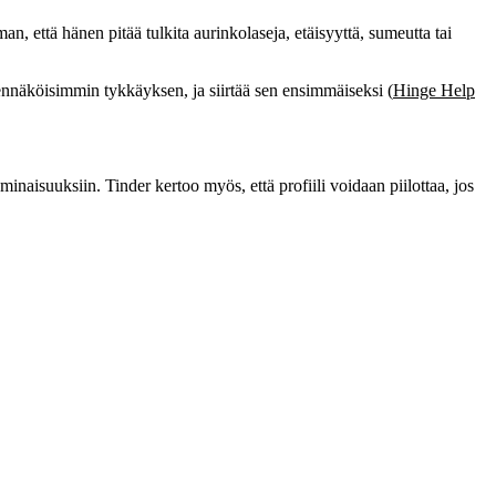
, että hänen pitää tulkita aurinkolaseja, etäisyyttä, sumeutta tai
näköisimmin tykkäyksen, ja siirtää sen ensimmäiseksi (
Hinge Help
naisuuksiin. Tinder kertoo myös, että profiili voidaan piilottaa, jos