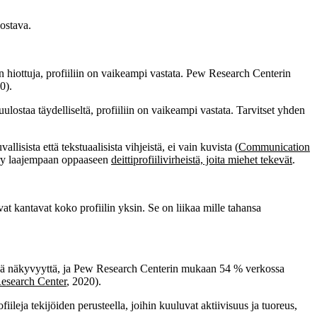
nostava.
ian hiottuja, profiiliin on vaikeampi vastata. Pew Research Centerin
0).
ulostaa täydelliseltä, profiiliin on vaikeampi vastata. Tarvitset yhden
ista että tekstuaalisista vihjeistä, ei vain kuvista (
Communication
iirry laajempaan oppaaseen
deittiprofiilivirheistä, joita miehet tekevät
.
vat kantavat koko profiilin yksin. Se on liikaa mille tahansa
eikentää näkyvyyttä, ja Pew Research Centerin mukaan 54 % verkossa
esearch Center
, 2020).
fiileja tekijöiden perusteella, joihin kuuluvat aktiivisuus ja tuoreus,