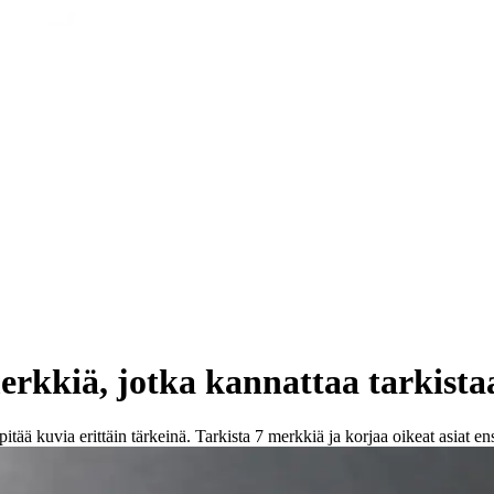
merkkiä, jotka kannattaa tarkista
tää kuvia erittäin tärkeinä. Tarkista 7 merkkiä ja korjaa oikeat asiat en