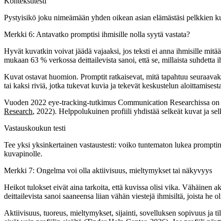
Kontekstitesti
Pystyisikö joku nimeämään yhden oikean asian elämästäsi pelkkien kuvien
Merkki 6: Antavatko promptisi ihmisille nolla syytä vastata?
Hyvät kuvatkin voivat jäädä vajaaksi, jos teksti ei anna ihmisille mitää
mukaan 63 % verkossa deittailevista sanoi, että se, millaista suhdetta ihm
Kuvat ostavat huomion. Promptit ratkaisevat, mitä tapahtuu seuraavaksi. 
tai kaksi riviä, jotka tukevat kuvia ja tekevät keskustelun aloittamises
Vuoden 2022 eye-tracking-tutkimus Communication Researchissa on tässä 
Research
, 2022). Helppolukuinen profiili yhdistää selkeät kuvat ja sel
Vastauskoukun testi
Tee yksi yksinkertainen vastaustesti: voiko tuntematon lukea promptin k
kuvapinolle.
Merkki 7: Ongelma voi olla aktiivisuus, mieltymykset tai näkyvyys
Heikot tulokset eivät aina tarkoita, että kuvissa olisi vika. Vähäinen 
deittailevista sanoi saaneensa liian vähän viestejä ihmisiltä, joista he 
Aktiivisuus, tuoreus, mieltymykset, sijainti, sovelluksen sopivuus ja til