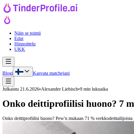
Näin se toimii
Edut
Hinnoittelu
UKK
Blogi
Kasvata matchejani
Julkaistu
21.6.2026
•
Alexander Liebisch
•
9 min lukuaika
Onko deittiprofiilisi huono? 7 
Onko deittiprofiilisi huono? Pew'n mukaan 71 % verkkodeittailijoista pi