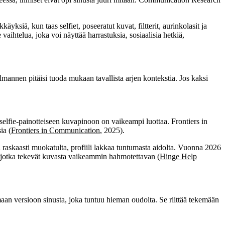
iä, kun taas selfiet, poseeratut kuvat, filtterit, aurinkolasit ja
aihtelua, joka voi näyttää harrastuksia, sosiaalisia hetkiä,
olmannen pitäisi tuoda mukaan tavallista arjen kontekstia. Jos kaksi
a selfie-painotteiseen kuvapinoon on vaikeampi luottaa. Frontiers in
ia (
Frontiers in Communication
, 2025).
tai raskaasti muokatulta, profiili lakkaa tuntumasta aidolta. Vuonna 2026
tä, jotka tekevät kuvasta vaikeammin hahmotettavan (
Hinge Help
maan versioon sinusta, joka tuntuu hieman oudolta. Se riittää tekemään