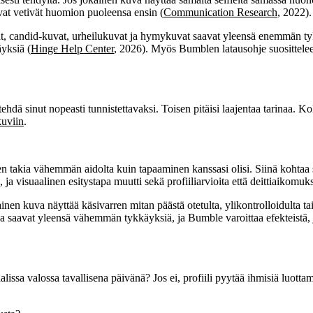
kuvat vetivät huomion puoleensa ensin (
Communication Research
, 2022).
candid-kuvat, urheilukuvat ja hymykuvat saavat yleensä enemmän tykkäyks
yksiä (
Hinge Help Center
, 2026). Myös Bumblen latausohje suosittelee v
hdä sinut nopeasti tunnistettavaksi. Toisen pitäisi laajentaa tarinaa. K
ikuviin
.
niiden takia vähemmän aidolta kuin tapaaminen kanssasi olisi. Siinä kohta
ja visuaalinen esitystapa muutti sekä profiiliarvioita että deittiaikomuks
jokainen kuva näyttää käsivarren mitan päästä otetulta, ylikontrolloidulta 
, jotka saavat yleensä vähemmän tykkäyksiä, ja Bumble varoittaa efekteis
ssa valossa tavallisena päivänä? Jos ei, profiili pyytää ihmisiä luotta