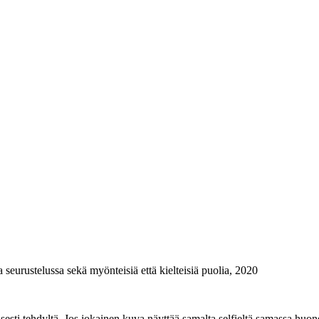
seurustelussa sekä myönteisiä että kielteisiä puolia, 2020
isesti tehdyltä. Jos jokainen kuva näyttää samalta selfieltä samassa huo