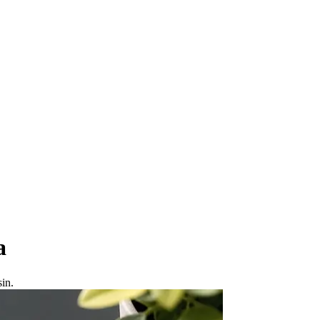
a
sin.