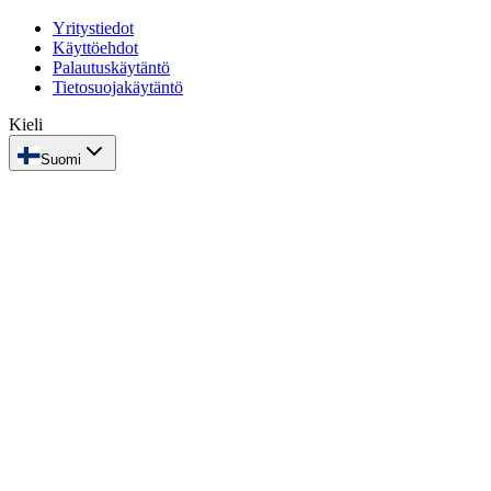
Yritystiedot
Käyttöehdot
Palautuskäytäntö
Tietosuojakäytäntö
Kieli
Suomi