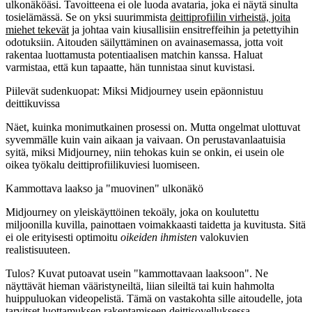
ulkonäköäsi. Tavoitteena ei ole luoda avataria, joka ei näytä sinulta
tosielämässä. Se on yksi suurimmista
deittiprofiilin virheistä, joita
miehet tekevät
ja johtaa vain kiusallisiin ensitreffeihin ja petettyihin
odotuksiin. Aitouden säilyttäminen on avainasemassa, jotta voit
rakentaa luottamusta potentiaalisen matchin kanssa. Haluat
varmistaa, että kun tapaatte, hän tunnistaa sinut kuvistasi.
Piilevät sudenkuopat: Miksi Midjourney usein epäonnistuu
deittikuvissa
Näet, kuinka monimutkainen prosessi on. Mutta ongelmat ulottuvat
syvemmälle kuin vain aikaan ja vaivaan. On perustavanlaatuisia
syitä, miksi Midjourney, niin tehokas kuin se onkin, ei usein ole
oikea työkalu deittiprofiilikuviesi luomiseen.
Kammottava laakso ja "muovinen" ulkonäkö
Midjourney on yleiskäyttöinen tekoäly, joka on koulutettu
miljoonilla kuvilla, painottaen voimakkaasti taidetta ja kuvitusta. Sitä
ei ole erityisesti optimoitu
oikeiden ihmisten
valokuvien
realistisuuteen.
Tulos? Kuvat putoavat usein "kammottavaan laaksoon". Ne
näyttävät hieman vääristyneiltä, liian sileiltä tai kuin hahmolta
huippuluokan videopelistä. Tämä on vastakohta sille aitoudelle, jota
tarvitset luottamuksen rakentamiseen deittisovelluksessa.