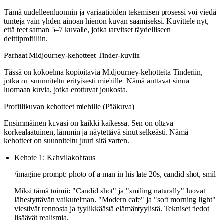
Tämä uudelleenluonnin ja variaatioiden tekemisen prosessi voi viedä
tunteja vain yhden ainoan hienon kuvan saamiseksi. Kuvittele nyt,
että teet saman 5–7 kuvalle, jotka tarvitset täydelliseen
deittiprofiiliin.
Parhaat Midjourney-kehotteet Tinder-kuviin
Tässä on kokoelma kopioitavia
Midjourney-kehotteita Tinderiin
,
jotka on suunniteltu erityisesti miehille. Nämä auttavat sinua
luomaan kuvia, jotka erottuvat joukosta.
Profiilikuvan kehotteet miehille (Pääkuva)
Ensimmäinen kuvasi on kaikki kaikessa. Sen on oltava
korkealaatuinen, lämmin ja näytettävä sinut selkeästi. Nämä
kehotteet on suunniteltu juuri sitä varten.
Kehote 1: Kahvilakohtaus
Miksi tämä toimii:
"Candid shot" ja "smiling naturally" luovat
lähestyttävän vaikutelman. "Modern cafe" ja "soft morning light"
viestivät rennosta ja tyylikkäästä elämäntyylistä. Tekniset tiedot
lisäävät realismia.