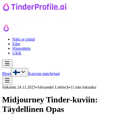
Näin se toimii
Edut
Hinnoittelu
UKK
Blogi
Kasvata matchejani
Julkaistu
24.11.2025
•
Alexander Liebisch
•
11 min lukuaika
Midjourney Tinder-kuviin:
Täydellinen Opas