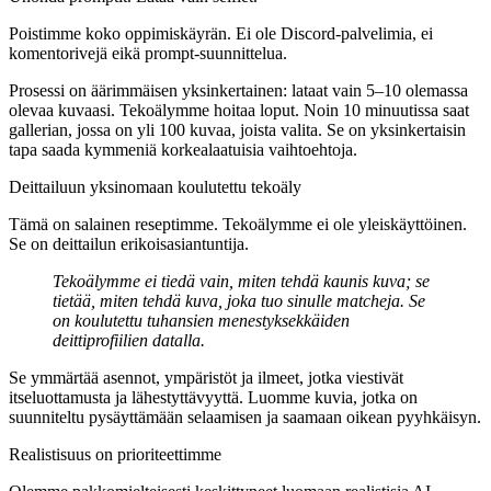
Poistimme koko oppimiskäyrän. Ei ole Discord-palvelimia, ei
komentorivejä eikä prompt-suunnittelua.
Prosessi on äärimmäisen yksinkertainen: lataat vain 5–10 olemassa
olevaa kuvaasi. Tekoälymme hoitaa loput. Noin 10 minuutissa saat
gallerian, jossa on yli 100 kuvaa, joista valita. Se on yksinkertaisin
tapa saada kymmeniä korkealaatuisia vaihtoehtoja.
Deittailuun yksinomaan koulutettu tekoäly
Tämä on salainen reseptimme. Tekoälymme ei ole yleiskäyttöinen.
Se on deittailun erikoisasiantuntija.
Tekoälymme ei tiedä vain, miten tehdä kaunis kuva; se
tietää, miten tehdä kuva, joka tuo sinulle matcheja. Se
on koulutettu tuhansien menestyksekkäiden
deittiprofiilien datalla.
Se ymmärtää asennot, ympäristöt ja ilmeet, jotka viestivät
itseluottamusta ja lähestyttävyyttä. Luomme kuvia, jotka on
suunniteltu pysäyttämään selaamisen ja saamaan oikean pyyhkäisyn.
Realistisuus on prioriteettimme