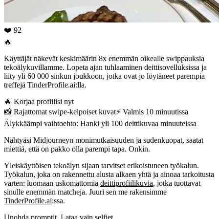
❤️ 92
🔥
Käyttäjät näkevät keskimäärin 8x enemmän oikealle swippauksia
tekoälykuvillamme. Lopeta ajan tuhlaaminen deittisovelluksissa ja
liity yli 60 000 sinkun joukkoon, jotka ovat jo löytäneet parempia
treffejä TinderProfile.ai:lla.
🔥
Korjaa profiilisi nyt
📸
Rajattomat swipe-kelpoiset kuvat
⚡️
Valmis 10 minuutissa
Älykkäämpi vaihtoehto: Hanki yli 100 deittikuvaa minuuteissa
Nähtyäsi Midjourneyn monimutkaisuuden ja sudenkuopat, saatat
miettiä, että on pakko olla parempi tapa. Onkin.
Yleiskäyttöisen tekoälyn sijaan tarvitset erikoistuneen työkalun.
Työkalun, joka on rakennettu alusta alkaen yhtä ja ainoaa tarkoitusta
varten: luomaan uskomattomia
deittiprofiilikuvia
, jotka tuottavat
sinulle enemmän matcheja. Juuri sen me rakensimme
TinderProfile.ai
:ssa.
Unohda promptit. Lataa vain selfiet.