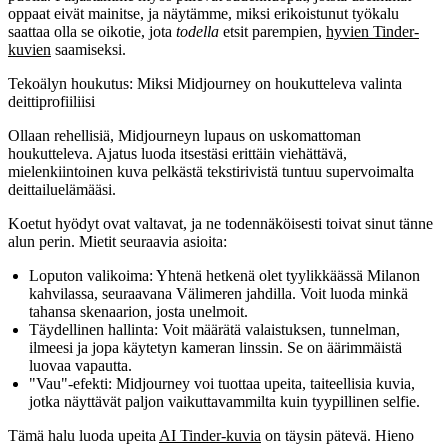
oppaat eivät mainitse, ja näytämme, miksi erikoistunut työkalu
saattaa olla se oikotie, jota
todella
etsit parempien,
hyvien Tinder-
kuvien
saamiseksi.
Tekoälyn houkutus: Miksi Midjourney on houkutteleva valinta
deittiprofiiliisi
Ollaan rehellisiä, Midjourneyn lupaus on uskomattoman
houkutteleva. Ajatus luoda itsestäsi erittäin viehättävä,
mielenkiintoinen kuva pelkästä tekstirivistä tuntuu supervoimalta
deittailuelämääsi.
Koetut hyödyt ovat valtavat, ja ne todennäköisesti toivat sinut tänne
alun perin. Mietit seuraavia asioita:
Loputon valikoima:
Yhtenä hetkenä olet tyylikkäässä Milanon
kahvilassa, seuraavana Välimeren jahdilla. Voit luoda minkä
tahansa skenaarion, josta unelmoit.
Täydellinen hallinta:
Voit määrätä valaistuksen, tunnelman,
ilmeesi ja jopa käytetyn kameran linssin. Se on äärimmäistä
luovaa vapautta.
"Vau"-efekti:
Midjourney voi tuottaa upeita, taiteellisia kuvia,
jotka näyttävät paljon vaikuttavammilta kuin tyypillinen selfie.
Tämä halu luoda upeita
AI Tinder-kuvia
on täysin pätevä. Hieno