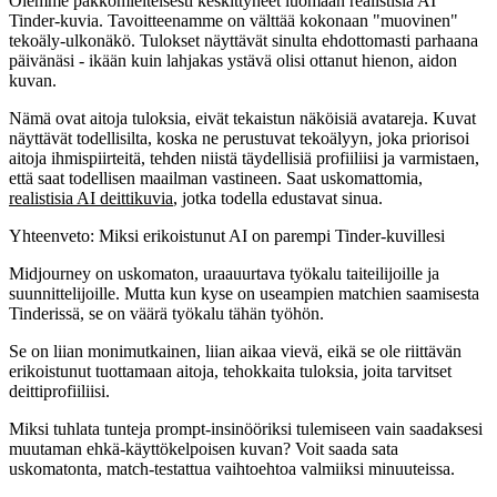
Olemme pakkomielteisesti keskittyneet luomaan
realistisia AI
Tinder-kuvia
. Tavoitteenamme on välttää kokonaan "muovinen"
tekoäly-ulkonäkö. Tulokset näyttävät sinulta ehdottomasti parhaana
päivänäsi - ikään kuin lahjakas ystävä olisi ottanut hienon, aidon
kuvan.
Nämä ovat aitoja tuloksia, eivät tekaistun näköisiä avatareja. Kuvat
näyttävät todellisilta, koska ne perustuvat tekoälyyn, joka priorisoi
aitoja ihmispiirteitä, tehden niistä täydellisiä profiiliisi ja varmistaen,
että saat todellisen maailman vastineen. Saat uskomattomia,
realistisia AI deittikuvia
, jotka todella edustavat sinua.
Yhteenveto: Miksi erikoistunut AI on parempi Tinder-kuvillesi
Midjourney on uskomaton, uraauurtava työkalu taiteilijoille ja
suunnittelijoille. Mutta kun kyse on useampien matchien saamisesta
Tinderissä, se on väärä työkalu tähän työhön.
Se on liian monimutkainen, liian aikaa vievä, eikä se ole riittävän
erikoistunut tuottamaan aitoja, tehokkaita tuloksia, joita tarvitset
deittiprofiiliisi.
Miksi tuhlata tunteja prompt-insinööriksi tulemiseen vain saadaksesi
muutaman ehkä-käyttökelpoisen kuvan? Voit saada sata
uskomatonta, match-testattua vaihtoehtoa valmiiksi minuuteissa.