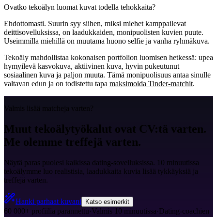
Ovatko tekoälyn luomat kuvat todella tehokkaita?
Ehdottomasti. Suurin syy siihen, miksi miehet kamppailevat
deittisovelluksissa, on laadukkaiden, monipuolisten kuvien puute.
Useimmilla miehillä on muutama huono selfie ja vanha ryhmäkuva.
Tekoäly mahdollistaa kokonaisen portfolion luomisen hetkessä: upea
hymyilevä kasvokuva, aktiivinen kuva, hyvin pukeutunut
sosiaalinen kuva ja paljon muuta. Tämä monipuolisuus antaa sinulle
valtavan edun ja on todistettu tapa
maksimoida Tinder-matchit
.
Valmis lisää matcheja varten?
Muut tekoälytyökalut ovat CV:tä varten.
Me olemme treffejä varten.
Näytä paras puolesi kaikissa dating-sovelluksissa. 10 minuutissa
tekoälymme luo realistisia, laadukkaita kuvia lisää tykkäyksiä ja
treffejä varten.
Hanki parhaat kuvani
Katso esimerkit
60 000+ profiilia parannettu
·
Valmis 10 minuutissa
·
Dating-coachien