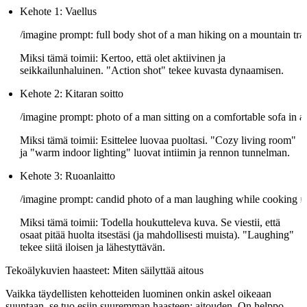
Kehote 1: Vaellus
Miksi tämä toimii:
Kertoo, että olet aktiivinen ja
seikkailunhaluinen. "Action shot" tekee kuvasta dynaamisen.
Kehote 2: Kitaran soitto
Miksi tämä toimii:
Esittelee luovaa puoltasi. "Cozy living room"
ja "warm indoor lighting" luovat intiimin ja rennon tunnelman.
Kehote 3: Ruoanlaitto
Miksi tämä toimii:
Todella houkutteleva kuva. Se viestii, että
osaat pitää huolta itsestäsi (ja mahdollisesti muista). "Laughing"
tekee siitä iloisen ja lähestyttävän.
Tekoälykuvien haasteet: Miten säilyttää aitous
Vaikka täydellisten kehotteiden luominen onkin askel oikeaan
suuntaan, se tuo esiin suuremman haasteen: aitouden. On helppo