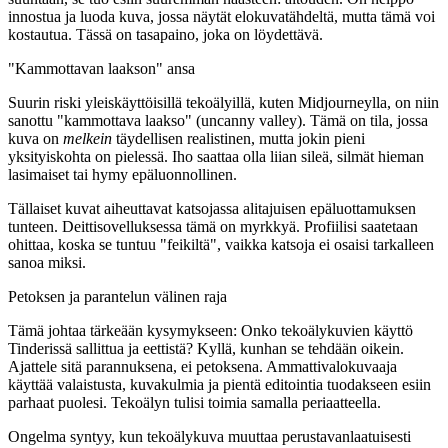
innostua ja luoda kuva, jossa näytät elokuvatähdeltä, mutta tämä voi
kostautua. Tässä on tasapaino, joka on löydettävä.
"Kammottavan laakson" ansa
Suurin riski yleiskäyttöisillä tekoälyillä, kuten Midjourneylla, on niin
sanottu "kammottava laakso" (uncanny valley). Tämä on tila, jossa
kuva on
melkein
täydellisen realistinen, mutta jokin pieni
yksityiskohta on pielessä. Iho saattaa olla liian sileä, silmät hieman
lasimaiset tai hymy epäluonnollinen.
Tällaiset kuvat aiheuttavat katsojassa alitajuisen epäluottamuksen
tunteen. Deittisovelluksessa tämä on myrkkyä. Profiilisi saatetaan
ohittaa, koska se tuntuu "feikiltä", vaikka katsoja ei osaisi tarkalleen
sanoa miksi.
Petoksen ja parantelun välinen raja
Tämä johtaa tärkeään kysymykseen:
Onko tekoälykuvien käyttö
Tinderissä sallittua
ja eettistä? Kyllä, kunhan se tehdään oikein.
Ajattele sitä parannuksena, ei petoksena. Ammattivalokuvaaja
käyttää valaistusta, kuvakulmia ja pientä editointia tuodakseen esiin
parhaat puolesi. Tekoälyn tulisi toimia samalla periaatteella.
Ongelma syntyy, kun tekoälykuva muuttaa perustavanlaatuisesti