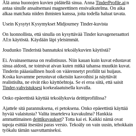
Älä anna huonojen kuvien pidätellä sinua. Anna
TinderProfile.ai
:n
antaa sinulle ansaitsemasi magneettinen ensivaikutelma. On aika
alkaa matchata niiden ihmisten kanssa, joita todella haluat tavata.
Usein Kysytyt Kysymykset Midjourney Tinder-kuvista
On luonnollista, että sinulla on kysyttävää
Tinder kuvageneraattori
AI:n
käytöstä. Käydään läpi yleisimmät.
Joudunko Tinderistä bannatuksi tekoälykuvien käytöstä?
Ei. Avainasemassa on realistisuus. Niin kauan kuin kuvat edustavat
sinua aidosti, ne toimivat aivan kuten mitkä tahansa muutkin kuvat.
Tinderin pääasiallinen huoli on väärennetyt profiilit tai huijaus.
Koska kuvamme perustuvat oikeisiin kasvoihisi ja näyttävät
realistisilta, ne eivät riko käyttöehtoja. Se ei eroa siitä, että saisit
Tinder-vahvistuksesi
korkealaatuisella kuvalla.
Onko epäeettistä käyttää tekoälykuvia deittiprofiilissa?
Ajattele sitä parannuksena, ei petoksena. Onko epäeettistä käyttää
hyvää valaistusta? Valita imarteleva kuvakulma? Hankkia
ammattimainen
deittikuvaukset
? Totta kai ei. Kaikki nämä ovat
tapoja esittää itsestäsi paras versio. Tekoäly on vain uusin, tehokkain
työkalu tämän saavuttamiseksi.