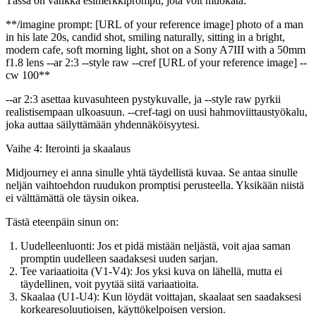
Tässä on vankka esimerkkiprompti, jota voit muokata:
**/imagine prompt: [URL of your reference image] photo of a man
in his late 20s, candid shot, smiling naturally, sitting in a bright,
modern cafe, soft morning light, shot on a Sony A7III with a 50mm
f1.8 lens --ar 2:3 --style raw --cref [URL of your reference image] --
cw 100**
--ar 2:3
asettaa kuvasuhteen pystykuvalle, ja
--style raw
pyrkii
realistisempaan ulkoasuun.
--cref
-tagi on uusi hahmoviittaustyökalu,
joka auttaa säilyttämään yhdennäköisyytesi.
Vaihe 4: Iterointi ja skaalaus
Midjourney ei anna sinulle yhtä täydellistä kuvaa. Se antaa sinulle
neljän vaihtoehdon ruudukon promptisi perusteella. Yksikään niistä
ei välttämättä ole täysin oikea.
Tästä eteenpäin sinun on:
Uudelleenluonti:
Jos et pidä mistään neljästä, voit ajaa saman
promptin uudelleen saadaksesi uuden sarjan.
Tee variaatioita (V1-V4):
Jos yksi kuva on lähellä, mutta ei
täydellinen, voit pyytää siitä variaatioita.
Skaalaa (U1-U4):
Kun löydät voittajan, skaalaat sen saadaksesi
korkearesoluutioisen, käyttökelpoisen version.