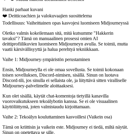
Hanki parhaat kuvani
❤️
Deitticoachien
ja valokuvaajien suosittelema
Todellisuus: Vaiheittainen opas kasvojesi luomiseen Midjourneyssä
Oletko valmis kokeilemaan sitä, mitä kutsumme "Hakkerin
tavaksi"? Tämä on manuaalinen prosessi omien
AI
deittiprofiilikuvien
luomiseen Midjourneyn avulla. Se toimii, mutta
vaatii kärsivällisyyttä ja halua perehtyä tekniikkaan.
Vaihe 1: Midjourney-ympäristön perustaminen
Ensin, Midjourneylla ei ole omaa sovellusta. Se toimii kokonaan
toisen sovelluksen, Discord-nimisen, sisällä. Sinun on luotava
Discord-tili, jos sinulla ei sellaista ole, ja liityttävä sitten viralliselle
Midjourney-palvelimelle aloittaaksesi.
Kun olet sisällä, käytät chat-komentoja tietyillä kanavilla
vuorovaikutukseen tekoälybotin kanssa. Se ei ole visuaalinen
käyttöliittymä, joten valmistaudu kirjoittamaan.
Vaihe 2: Tekoälyn kouluttaminen kasvoillesi (Vaikein osa)
Tämä on kriittisin ja vaikein este. Midjourney ei tiedä, miltä näytät.
Sinun on opetettava se sille.