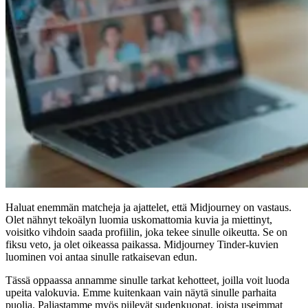
Haluat enemmän matcheja ja ajattelet, että Midjourney on vastaus.
Olet nähnyt tekoälyn luomia uskomattomia kuvia ja miettinyt,
voisitko vihdoin saada profiilin, joka tekee sinulle oikeutta. Se on
fiksu veto, ja olet oikeassa paikassa.
Midjourney Tinder-kuvien
luominen voi antaa sinulle ratkaisevan edun.
Tässä oppaassa annamme sinulle tarkat kehotteet, joilla voit luoda
upeita valokuvia. Emme kuitenkaan vain näytä sinulle parhaita
puolia. Paljastamme myös piilevät sudenkuopat, joista useimmat