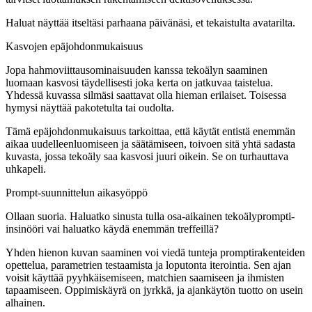
Haluat näyttää itseltäsi parhaana päivänäsi, et tekaistulta avatarilta.
Kasvojen epäjohdonmukaisuus
Jopa hahmoviittausominaisuuden kanssa tekoälyn saaminen
luomaan kasvosi täydellisesti joka kerta on jatkuvaa taistelua.
Yhdessä kuvassa silmäsi saattavat olla hieman erilaiset. Toisessa
hymysi näyttää pakotetulta tai oudolta.
Tämä epäjohdonmukaisuus tarkoittaa, että käytät entistä enemmän
aikaa uudelleenluomiseen ja säätämiseen, toivoen sitä yhtä sadasta
kuvasta, jossa tekoäly saa kasvosi juuri oikein. Se on turhauttava
uhkapeli.
Prompt-suunnittelun aikasyöppö
Ollaan suoria. Haluatko sinusta tulla osa-aikainen tekoälyprompti-
insinööri vai haluatko käydä enemmän treffeillä?
Yhden hienon kuvan saaminen voi viedä tunteja promptirakenteiden
opettelua, parametrien testaamista ja loputonta iterointia. Sen ajan
voisit käyttää pyyhkäisemiseen, matchien saamiseen ja ihmisten
tapaamiseen. Oppimiskäyrä on jyrkkä, ja ajankäytön tuotto on usein
alhainen.