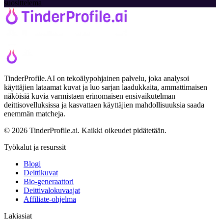
suosittelema
TinderProfile.AI on tekoälypohjainen palvelu, joka analysoi
käyttäjien lataamat kuvat ja luo sarjan laadukkaita, ammattimaisen
näköisiä kuvia varmistaen erinomaisen ensivaikutelman
deittisovelluksissa ja kasvattaen käyttäjien mahdollisuuksia saada
enemmän matcheja.
© 2026 TinderProfile.ai. Kaikki oikeudet pidätetään.
Työkalut ja resurssit
Blogi
Deittikuvat
Bio-generaattori
Deittivalokuvaajat
Affiliate-ohjelma
Lakiasiat